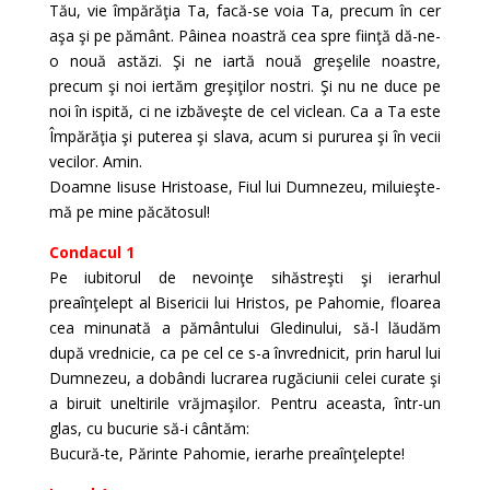
Tău, vie împărăţia Ta, facă-se voia Ta, precum în cer
aşa şi pe pământ. Pâinea noastră cea spre fiinţă dă-ne-
o nouă astăzi. Şi ne iartă nouă greşelile noastre,
precum şi noi iertăm greşiţilor nostri. Şi nu ne duce pe
noi în ispită, ci ne izbăveşte de cel viclean. Ca a Ta este
Împărăţia şi puterea şi slava, acum si pururea şi în vecii
vecilor. Amin.
Doamne Iisuse Hristoase, Fiul lui Dumnezeu, miluieşte-
mă pe mine păcătosul!
Condacul 1
Pe iubitorul de nevoinţe sihăstreşti şi ierarhul
preaînţelept al Bisericii lui Hristos, pe Pahomie, floarea
cea minunată a pământului Gledinului, să-l lăudăm
după vrednicie, ca pe cel ce s-a învrednicit, prin harul lui
Dumnezeu, a dobândi lucrarea rugăciunii celei curate şi
a biruit uneltirile vrăjmaşilor. Pentru aceasta, într-un
glas, cu bucurie să-i cântăm:
Bucură-te, Părinte Pahomie, ierarhe preaînţelepte!