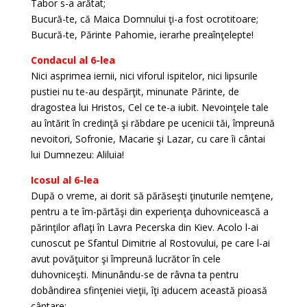
Tabor s-a arătat;
Bucură-te, că Maica Domnului ţi-a fost ocrotitoare;
Bucură-te, Părinte Pahomie, ierarhe preaînţelepte!
Condacul al 6-lea
Nici asprimea iernii, nici viforul ispitelor, nici lipsurile
pustiei nu te-au despărţit, minunate Părinte, de
dragostea lui Hristos, Cel ce te-a iubit. Nevoinţele tale
au întărit în credinţă şi răbdare pe ucenicii tăi, împreună
nevoitori, Sofronie, Macarie şi Lazar, cu care îi cântai
lui Dumnezeu: Aliluia!
Icosul al 6-lea
După o vreme, ai dorit să părăseşti ţinuturile nemţene,
pentru a te îm-părtăşi din experienţa duhovnicească a
părinţilor aflaţi în Lavra Pecerska din Kiev. Acolo l-ai
cunoscut pe Sfantul Dimitrie al Rostovului, pe care l-ai
avut povăţuitor şi împreună lucrător în cele
duhovniceşti. Minunându-se de râvna ta pentru
dobândirea sfinţeniei vieţii, îţi aducem această pioasă
cântare: