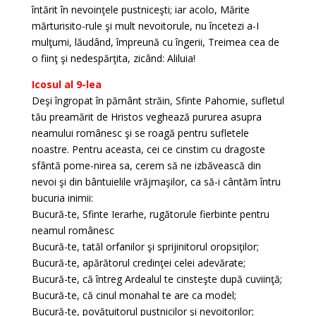
întărit în nevoinţele pustniceşti; iar acolo, Mărite
mărturisito-rule şi mult nevoitorule, nu încetezi a-I
mulţumi, lăudând, împreună cu îngerii, Treimea cea de
o fiinţ şi nedespărţita, zicând: Aliluia!
Icosul al 9-lea
Deşi îngropat în pământ străin, Sfinte Pahomie, sufletul
tău preamărit de Hristos veghează pururea asupra
neamului românesc şi se roagă pentru sufletele
noastre. Pentru aceasta, cei ce cinstim cu dragoste
sfântă pome-nirea sa, cerem să ne izbăvească din
nevoi şi din bântuielile vrăjmaşilor, ca să-i cântăm întru
bucuria inimii:
Bucură-te, Sfinte Ierarhe, rugătorule fierbinte pentru
neamul românesc
Bucură-te, tatăl orfanilor şi sprijinitorul oropsiţilor;
Bucură-te, apărătorul credinţei celei adevărate;
Bucură-te, că întreg Ardealul te cinsteşte după cuviinţă;
Bucură-te, că cinul monahal te are ca model;
Bucură-te, povăţuitorul pustnicilor şi nevoitorilor;