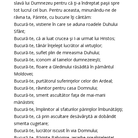
slavă lui Dumnezeu pentru că ţi-a îndreptat paşii spre
tot lucrul cel bun. Pentru aceasta, minunându-ne de
râvna ta, Părinte, cu bucurie îţi cântăm:
Bucură-te, vistierie în care se aduna roadele Duhului
Sfânt;
Bucură-te, că ai luat crucea şi I-ai urmat lui Hristos;
Bucură-te, tânăr înţelept lucrător al virtuţilor;
Bucură-te, suflet plin de mireasma Duhului;
Bucură-te, iconom al tainelor dumnezeieşti;
Bucură-te, floare a Gledinului răsădită în pământul
Moldovei;
Bucură-te, purtătorul suferinţelor celor din Ardeal;
Bucură-te, râvnitor pentru casa Domnului;
Bucură-te, smerit ascultător faţa de mai-marii
mănăstirii;
Bucură-te, împlinitor al sfaturilor părinţilor îmbunătăţiţi;
Bucură-te, că prin ascultare desăvârşită ai dobândit
smerita cugetare;
Bucură-te, lucrător iscusit în via Domnului;
Bucură-te, Părinte Pahomie, ierarhe preaînţelepte!