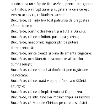
ai ridicat ca un stâlp de foc arzând, pentru dra-gostea
lui Hristos, prin rugăciune şi cugetare la cele cereşti.
Pentru aceas-ta, te lăudăm, zicănd:
Bucură-te, că fiinţa ţi-a fost pătrunsă de dragostea
Sfintei Treimi;
Bucură-te, pustnic desăvârşit şi alăută a Duhului;
Bucură-te, cel ce ai înflorit pustia ca şi crinul;
Bucură-te, neadormit rugător plin de putere
dumnezeiască;
Bucură-te, minte trează şi plină de smerita cugetare;
Bucură-te, ochi lăuntric descoperitor al tainelor
dumnezeieşti;
Bucură-te, cel ce harul l-ai dobândit prin rugăciune
neîncetată;
Bucură-te, cel ce toată viaţa ţi-a fost ca o Sfântă
Liturghie;
Bucură-te, cel ce ai împlinit voia lui Dumnezeu;
Bucură-te, că întru tine s-a împlinit chipul lui Hristos;
Bucură-te, că Muntele Chiriacu pe care ai sihăstrit