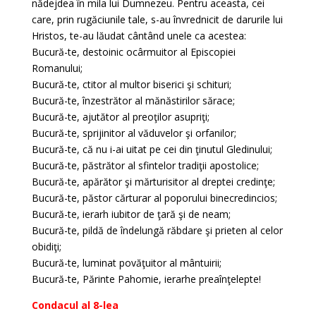
nădejdea în mila lui Dumnezeu. Pentru aceasta, cei
care, prin rugăciunile tale, s-au învrednicit de darurile lui
Hristos, te-au lăudat cântând unele ca acestea:
Bucură-te, destoinic ocârmuitor al Episcopiei
Romanului;
Bucură-te, ctitor al multor biserici şi schituri;
Bucură-te, înzestrător al mănăstirilor sărace;
Bucură-te, ajutător al preoţilor asupriţi;
Bucură-te, sprijinitor al văduvelor şi orfanilor;
Bucură-te, că nu i-ai uitat pe cei din ţinutul Gledinului;
Bucură-te, păstrător al sfintelor tradiţii apostolice;
Bucură-te, apărător şi mărturisitor al dreptei credinţe;
Bucură-te, păstor cărturar al poporului binecredincios;
Bucură-te, ierarh iubitor de ţară şi de neam;
Bucură-te, pildă de îndelungă răbdare şi prieten al celor
obidiţi;
Bucură-te, luminat povăţuitor al mântuirii;
Bucură-te, Părinte Pahomie, ierarhe preaînţelepte!
Condacul al 8-lea