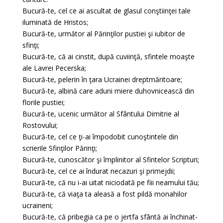
Bucură-te, cel ce ai ascultat de glasul conştiinţei tale
iluminată de Hristos;
Bucură-te, următor al Părinţilor pustiei şi iubitor de
sfinţi;
Bucură-te, că ai cinstit, după cuviinţă, sfintele moaşte
ale Lavrei Pecerska;
Bucură-te, pelerin în ţara Ucrainei dreptmăritoare;
Bucură-te, albină care aduni miere duhovnicească din
florile pustiei;
Bucură-te, ucenic următor al Sfântului Dimitrie al
Rostovului;
Bucură-te, cel ce ţi-ai împodobit cunoştintele din
scrierile Sfinţilor Părinţi;
Bucură-te, cunoscător şi împlinitor al Sfintelor Scripturi;
Bucură-te, cel ce ai îndurat necazuri şi primejdii;
Bucură-te, că nu i-ai uitat niciodată pe fiii neamului tău;
Bucură-te, că viaţa ta aleasă a fost pildă monahilor
ucraineni;
Bucură-te, că pribegia ca pe o jertfa sfântă ai închinat-