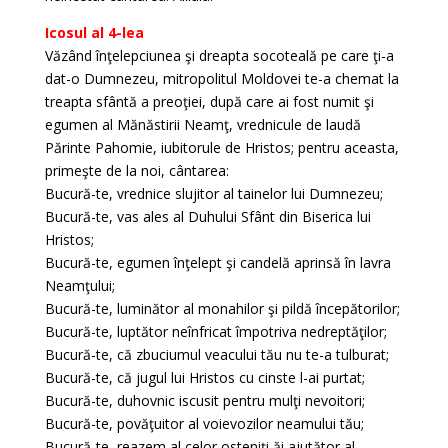
Icosul al 4-lea
Văzând înţelepciunea şi dreapta socoteală pe care ţi-a
dat-o Dumnezeu, mitropolitul Moldovei te-a chemat la
treapta sfântă a preoţiei, după care ai fost numit şi
egumen al Mănăstirii Neamţ, vrednicule de laudă
Părinte Pahomie, iubitorule de Hristos; pentru aceasta,
primeşte de la noi, cântarea:
Bucură-te, vrednice slujitor al tainelor lui Dumnezeu;
Bucură-te, vas ales al Duhului Sfânt din Biserica lui
Hristos;
Bucură-te, egumen înţelept şi candelă aprinsă în lavra
Neamţului;
Bucură-te, luminător al monahilor şi pildă începătorilor;
Bucură-te, luptător neînfricat împotriva nedreptăţilor;
Bucură-te, că zbuciumul veacului tău nu te-a tulburat;
Bucură-te, că jugul lui Hristos cu cinste l-ai purtat;
Bucură-te, duhovnic iscusit pentru mulţi nevoitori;
Bucură-te, povăţuitor al voievozilor neamului tău;
Bucură-te, reazem al celor osteniţi ăi ajutător al