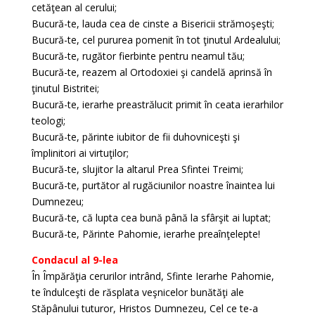
cetăţean al cerului;
Bucură-te, lauda cea de cinste a Bisericii strămoşeşti;
Bucură-te, cel pururea pomenit în tot ţinutul Ardealului;
Bucură-te, rugător fierbinte pentru neamul tău;
Bucură-te, reazem al Ortodoxiei şi candelă aprinsă în
ţinutul Bistritei;
Bucură-te, ierarhe preastrălucit primit în ceata ierarhilor
teologi;
Bucură-te, părinte iubitor de fii duhovniceşti şi
împlinitori ai virtuţilor;
Bucură-te, slujitor la altarul Prea Sfintei Treimi;
Bucură-te, purtător al rugăciunilor noastre înaintea lui
Dumnezeu;
Bucură-te, că lupta cea bună până la sfârşit ai luptat;
Bucură-te, Părinte Pahomie, ierarhe preaînţelepte!
Condacul al 9-lea
În Împărăţia cerurilor intrând, Sfinte Ierarhe Pahomie,
te îndulceşti de răsplata veşnicelor bunătăţi ale
Stăpânului tuturor, Hristos Dumnezeu, Cel ce te-a