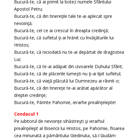
Bucură-te, că ai primit la botez numele Sfântului
Apostol Petru;
Bucură-te, că din tinereţile tale te-ai aplecat spre
nevoinţă;
Bucură-te, cel ce ai crescut în dreapta credinţă;
Bucură-te, că sufletul ţi-ai hrănit cu învăţăturile lui
Hristos;
Bucură-te, că niciodată nu te-ai depărtat de dragostea
Lui;
Bucură-te, că te-ai adăpat din izvoarele Duhului Sfânt;
Bucură-te, că de plăcerile lumeşti nu ţi-ai lipit sufletul;
Bucură-te, că viaţă plăcută lui Dumnezeu ai râvnit-o;
Bucură-te, că din tinereţe te-ai arătat apărător al
dreptei credinţe;
Bucură-te, Părinte Pahomie, ierarhe preaînţelepte!
Condacul 1
Pe iubitorul de nevoinţe sihăstreşti şi ierarhul
preaînţelept al Bisericii lui Hristos, pe Pahomie, floarea
cea minunată a pământului Gledinului, să-l lăudăm