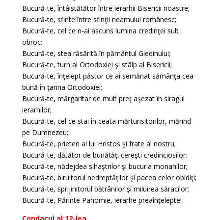
Bucură-te, întâistătător între ierarhii Bisericii noastre;
Bucură-te, sfinte între sfinţii neamului românesc;
Bucură-te, cel ce n-ai ascuns lumina credinţei sub
obroc;
Bucură-te, stea răsărită în pământul Gledinului;
Bucură-te, turn al Ortodoxiei şi stâlp al Bisericii;
Bucură-te, înţelept păstor ce ai semănat sămânţa cea
bună în ţarina Ortodoxiei;
Bucură-te, mărgaritar de mult preţ aşezat în siragul
ierarhilor;
Bucură-te, cel ce stai în ceata mărturisitorilor, mărind
pe Dumnezeu;
Bucură-te, prieten al lui Hristos şi frate al nostru;
Bucură-te, dătător de bunătăţi cereşti credinciosilor;
Bucură-te, nădejdea sihaştrilor şi bucuria monahilor;
Bucură-te, biruitorul nedreptăţilor şi pacea celor obidiţi;
Bucură-te, sprijinitorul bătrânilor şi miluirea săracilor;
Bucură-te, Părinte Pahomie, ierarhe preaînţelepte!
Condacul al 12-lea