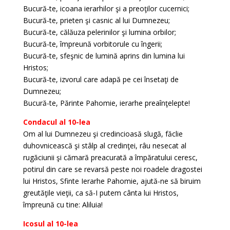
Bucură-te, icoana ierarhilor şi a preoţilor cucernici;
Bucură-te, prieten şi casnic al lui Dumnezeu;
Bucură-te, călăuza pelerinilor şi lumina orbilor;
Bucură-te, împreună vorbitorule cu îngerii;
Bucură-te, sfeşnic de lumină aprins din lumina lui
Hristos;
Bucură-te, izvorul care adapă pe cei însetaţi de
Dumnezeu;
Bucură-te, Părinte Pahomie, ierarhe preaînţelepte!
Condacul al 10-lea
Om al lui Dumnezeu şi credincioasă slugă, făclie
duhovnicească şi stâlp al credinţei, râu nesecat al
rugăciunii şi cămară preacurată a împăratului ceresc,
potirul din care se revarsă peste noi roadele dragostei
lui Hristos, Sfinte Ierarhe Pahomie, ajută-ne să biruim
greutăţile vieţii, ca să-I putem cânta lui Hristos,
împreună cu tine: Aliluia!
Icosul al 10-lea