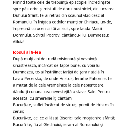
Plinind toate cele de trebuinţă episcopiei încredinţate
spre păstorire şi mistuit de dorul pustniciei, din lucrarea
Duhului Sfânt, te-ai retras din scaunul vlădicesc al
Romanului în liniştea codrilor munţilor Chiriacu, un-de,
împreună cu ucenicii tăi ai zidit, spre lauda Maicii
Domnului, Schitul Pocrov, cântându-I lui Dumnezeu:
Aliluia!
Icosul al 8-lea
După mulţi ani de trudă misionară şi nevoinţă
sihăstrească, încărcat de fapte bune, cu voia lui
Dumnezeu, te-ai înstrăinat iarăşi de ţara natală în
Lavra Pecerska, de unde Hristos, Ierarhe Pahomie, te-
a mutat de la cele vremelnice la cele nepieritoare,
dându-ţi cununa cea nevestejită a slavei Sale. Pentru
aceasta, cu smerenie îţi cântăm:
Bucură-te, suflet încărcat de virtuţi, primit de Hristos în
ceruri;
Bucură-te, cel ce ai lăsat Bisericii tale moştenire sfântă;
Bucură-te, fiu al Gledinuiui, ierarh al Romanului şi