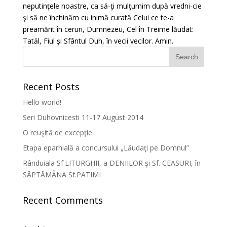
neputinţele noastre, ca să-ţi mulţumim după vredni-cie
şi să ne închinăm cu inimă curată Celui ce te-a
preamărit în ceruri, Dumnezeu, Cel în Treime lăudat:
Tatăl, Fiul şi Sfântul Duh, în vecii vecilor. Amin.
Recent Posts
Hello world!
Seri Duhovnicesti 11-17 August 2014
O reuşită de excepţie
Etapa eparhială a concursului „Lăudaţi pe Domnul”
Rânduiala Sf.LITURGHII, a DENIILOR şi Sf. CEASURI, în
SĂPTĂMÂNA Sf.PATIMI
Recent Comments