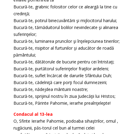
Bucură-te, grabnic folositor celor ce aleargă la tine cu
credinţă;
Bucură-te, potirul binecuvântării şi mijlocitorul harului;
Bucură-te, tămăduitorul bolilor nevindecate şi alinarea
suferinţelor;
Bucură-te, luminarea pruncilor şi înţelepciunea tinerilor;
Bucură-te, risipitor al furtunilor şi aducător de roadă
pământului;
Bucură-te, dătătorule de bucurie pentru cei întristaţi;
Bucură-te, purtătorul suferinţelor fraţilor ardeleni;
Bucură-te, suflet încărcat de darurile Sfântului Duh;
Bucură-te, cădelniţă care porţi focul dumnezeirii;
Bucură-te, nădejdea mântuirii noastre;
Bucură-te, sprijinul nostru în ziua Judecăţii lui Hristos;
Bucură-te, Părinte Pahomie, ierarhe preaînţelepte!
Condacul al 13-lea
O, Sfinte Ierarhe Pahomie, podoaba sihaştrilor, omul ,
rugăciunii, păs-torul cel bun al turmei celei