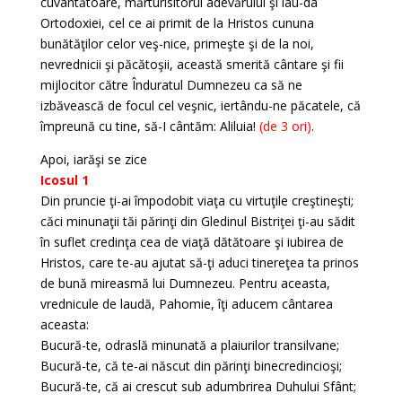
cuvântătoare, mărturisitorul adevărului şi lau-da
Ortodoxiei, cel ce ai primit de la Hristos cununa
bunătăţilor celor veş-nice, primeşte şi de la noi,
nevrednicii şi păcătoşii, această smerită cântare şi fii
mijlocitor către Înduratul Dumnezeu ca să ne
izbăvească de focul cel veşnic, iertându-ne păcatele, că
împreună cu tine, să-I cântăm: Aliluia!
(de 3 ori)
.
Apoi, iarăşi se zice
Icosul 1
Din pruncie ţi-ai împodobit viaţa cu virtuţile creştineşti;
căci minunaţii tăi părinţi din Gledinul Bistriţei ţi-au sădit
în suflet credinţa cea de viaţă dătătoare şi iubirea de
Hristos, care te-au ajutat să-ţi aduci tinereţea ta prinos
de bună mireasmă lui Dumnezeu. Pentru aceasta,
vrednicule de laudă, Pahomie, îţi aducem cântarea
aceasta:
Bucură-te, odraslă minunată a plaiurilor transilvane;
Bucură-te, că te-ai născut din părinţi binecredincioşi;
Bucură-te, că ai crescut sub adumbrirea Duhului Sfânt;