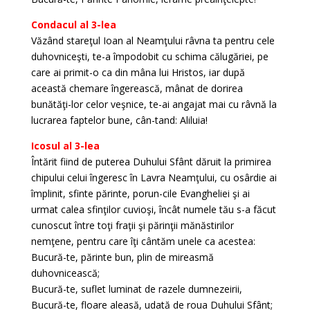
Condacul al 3-lea
Văzând stareţul Ioan al Neamţului râvna ta pentru cele
duhovniceşti, te-a împodobit cu schima călugăriei, pe
care ai primit-o ca din mâna lui Hristos, iar după
această chemare îngerească, mânat de dorirea
bunătăţi-lor celor veşnice, te-ai angajat mai cu râvnă la
lucrarea faptelor bune, cân-tand: Aliluia!
Icosul al 3-lea
Întărit fiind de puterea Duhului Sfânt dăruit la primirea
chipului celui îngeresc în Lavra Neamţului, cu osârdie ai
împlinit, sfinte părinte, porun-cile Evangheliei şi ai
urmat calea sfinţilor cuvioşi, încât numele tău s-a făcut
cunoscut între toţi fraţii şi părinţii mănăstirilor
nemţene, pentru care îţi cântăm unele ca acestea:
Bucură-te, părinte bun, plin de mireasmă
duhovnicească;
Bucură-te, suflet luminat de razele dumnezeirii,
Bucură-te, floare aleasă, udată de roua Duhului Sfânt;