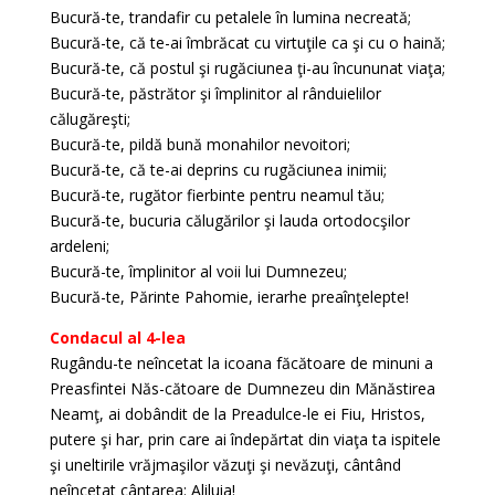
Bucură-te, trandafir cu petalele în lumina necreată;
Bucură-te, că te-ai îmbrăcat cu virtuţile ca şi cu o haină;
Bucură-te, că postul şi rugăciunea ţi-au încununat viaţa;
Bucură-te, păstrător şi împlinitor al rânduielilor
călugăreşti;
Bucură-te, pildă bună monahilor nevoitori;
Bucură-te, că te-ai deprins cu rugăciunea inimii;
Bucură-te, rugător fierbinte pentru neamul tău;
Bucură-te, bucuria călugărilor şi lauda ortodocşilor
ardeleni;
Bucură-te, împlinitor al voii lui Dumnezeu;
Bucură-te, Părinte Pahomie, ierarhe preaînţelepte!
Condacul al 4-lea
Rugându-te neîncetat la icoana făcătoare de minuni a
Preasfintei Năs-cătoare de Dumnezeu din Mănăstirea
Neamţ, ai dobândit de la Preadulce-le ei Fiu, Hristos,
putere şi har, prin care ai îndepărtat din viaţa ta ispitele
şi uneltirile vrăjmaşilor văzuţi şi nevăzuţi, cântând
neîncetat cântarea: Aliluia!