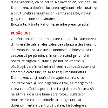
după vrednicie, ca pe cel ce s-a învrednicit, prin harul lui
Dumnezeu, a dobândi lucrarea rugăciunii celei curate şi
a biruit uneltirile vrăjmaşilor. Pentru aceasta, într-un
glas, cu bucurie să-i cântăm:
Bucură-te, Părinte Pahomie, ierarhe preaînţelepte!
RUGĂCIUNE
O, Sfinte Ierarhe Pahomie, care cu darul lui Dumnezeu
din tinereţile tale ai ales calea cea sfântă a desăvârşirii,
iar Preabunul si Milostivul Dumnezeu a binevoit să te
cinstească pe pământ şi în cer, plecând genun-chii
noştri, te rugăm: auzi-ne şi pe noi, nevrednicii şi
păcătoşii, care în-drăznim să venim cu toată evlavia şi
smerenia către tine, ca să te rogi Preaînduratului
Dumnezeu, ca şi nouă să ne ajute cu mila şi cu
îndurările Sale şi, prin rugăciunile tale, să mergem pe
calea cea sfântă a poruncilor Lui şi din toată inima să
ne silim a lucra cele bune spre folosul sufletelor
noastre. Fie ca, prin sfintele tale rugăciuni, să
dobândim iertare pentru pă-catele, fărădelegile şi