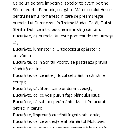
Ca pe un zid tare împotriva ispitelor te avem pe tine,
Sfinte Ierarhe Pahomie; roagă-te Mântuitorului Hristos
pentru neamul românesc în care se preamăreşte
numele Lui Dumnezeu, în Treime lăudat: Tatăl, Fiul şi
Sfântul Duh, ca întru bucuria inimii să-ţi cântăm:
Bucură-te, că numele tău este pomenit de toţi urmaşii
tăi;
Bucură-te, luminător al Ortodoxiei şi apărător al
adevărului;
Bucură-te, că în Schitul Pocrov se păstrează pravila
rânduită de tine;
Bucură-te, cel ce întreţii focul cel sfânt în cămările
cereşti;
Bucură-te, văzătorul tainelor dumnezeieşti;
Bucură-te, cel ce vezi pururi faţa blândului Iisus;
Bucură-te, că sub acoperământul Maicii Preacurate
petreci în ceruri;
Bucură-te, împreună cu sfinţii îngeri vorbitorule;
Bucură-te, cel ce ai desţelenit pământul Moldovei;
Bucură-te, cu marele Pahomie împreună locuitor în ,