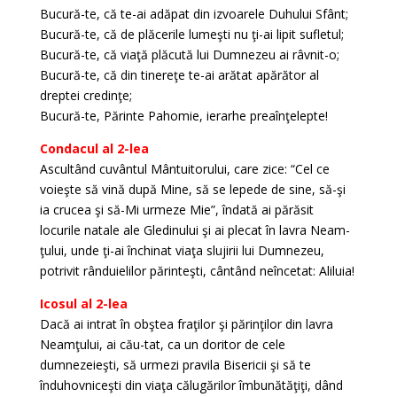
Bucură-te, că te-ai adăpat din izvoarele Duhului Sfânt;
Bucură-te, că de plăcerile lumeşti nu ţi-ai lipit sufletul;
Bucură-te, că viaţă plăcută lui Dumnezeu ai râvnit-o;
Bucură-te, că din tinereţe te-ai arătat apărător al
dreptei credinţe;
Bucură-te, Părinte Pahomie, ierarhe preaînţelepte!
Condacul al 2-lea
Ascultând cuvântul Mântuitorului, care zice: “Cel ce
voieşte să vină după Mine, să se lepede de sine, să-şi
ia crucea şi să-Mi urmeze Mie”, îndată ai părăsit
locurile natale ale Gledinului şi ai plecat în lavra Neam-
ţului, unde ţi-ai închinat viaţa slujirii lui Dumnezeu,
potrivit rânduielilor părinteşti, cântând neîncetat: Aliluia!
Icosul al 2-lea
Dacă ai intrat în obştea fraţilor şi părinţilor din lavra
Neamţului, ai cău-tat, ca un doritor de cele
dumnezeieşti, să urmezi pravila Bisericii şi să te
înduhovniceşti din viaţa călugărilor îmbunătăţiţi, dând