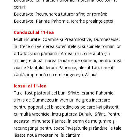
ceruri;
Bucură-te, încununarea tuturor sfinţilor români;
Bucură-te, Părinte Pahomie, ierarhe preaînţelepte!
Condacul al 11-lea
Mult îndurate Doamne şi Preamilostive, Dumnezeule,
nu trece cu ve-derea suferinţele şi suspinele românilor
ortodocşi din pământul Ardealu-lui, ci le ajută şi-i
miluieşte după marea ta iubire de oameni, pentru rugă-
ciunile Sfântului Ierarh Pahomie, alesul Tău, care îţi
cântă, împreună cu cetele îngereşti: Aliluia!
Icosul al 11-lea
Tu ai fost păstorul cel bun, Sfinte Ierarhe Pahomie
trimis de Dumnezeu în vremuri de grea încercare
pentru poporul cel binecredincios pe care l-ai păstorit
cu multă vrednicie, întru puterea Duhului Sfânt. Pentru
aceasta, minunate Părinte, în semn de mulţumire şi
recunoştinţă pentru toate învăţăturile şi rânduielile tale
lăsate nouă moştenire, îţi cântăm: