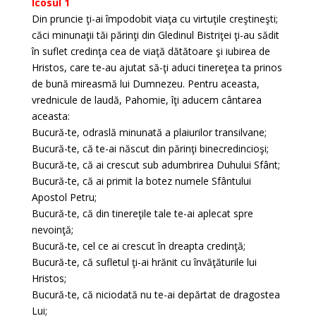
Icosul 1
Din pruncie ţi-ai împodobit viaţa cu virtuţile creştineşti;
căci minunaţii tăi părinţi din Gledinul Bistriţei ţi-au sădit
în suflet credinţa cea de viaţă dătătoare şi iubirea de
Hristos, care te-au ajutat să-ţi aduci tinereţea ta prinos
de bună mireasmă lui Dumnezeu. Pentru aceasta,
vrednicule de laudă, Pahomie, îţi aducem cântarea
aceasta:
Bucură-te, odraslă minunată a plaiurilor transilvane;
Bucură-te, că te-ai născut din părinţi binecredincioşi;
Bucură-te, că ai crescut sub adumbrirea Duhului Sfânt;
Bucură-te, că ai primit la botez numele Sfântului
Apostol Petru;
Bucură-te, că din tinereţile tale te-ai aplecat spre
nevoinţă;
Bucură-te, cel ce ai crescut în dreapta credinţă;
Bucură-te, că sufletul ţi-ai hrănit cu învăţăturile lui
Hristos;
Bucură-te, că niciodată nu te-ai depărtat de dragostea
Lui;