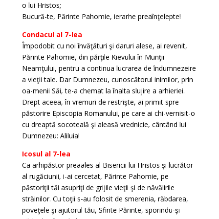
o lui Hristos;
Bucură-te, Părinte Pahomie, ierarhe preaînţelepte!
Condacul al 7-lea
Împodobit cu noi învăţături şi daruri alese, ai revenit,
Părinte Pahomie, din părţile Kievului în Munţii
Neamţului, pentru a continua lucrarea de îndumnezeire
a vieţii tale. Dar Dumnezeu, cunoscătorul inimilor, prin
oa-menii Săi, te-a chemat la înalta slujire a arhieriei.
Drept aceea, în vremuri de restrişte, ai primit spre
păstorire Episcopia Romanului, pe care ai chi-vernisit-o
cu dreaptă socoteală şi aleasă vrednicie, cântând lui
Dumnezeu: Aliluia!
Icosul al 7-lea
Ca arhipăstor preaales al Bisericii lui Hristos şi lucrător
al rugăciunii, i-ai cercetat, Părinte Pahomie, pe
păstoriţii tăi asupriţi de grijile vieţii şi de năvălirile
străinilor. Cu toţii s-au folosit de smerenia, răbdarea,
poveţele şi ajutorul tău, Sfinte Părinte, sporindu-şi