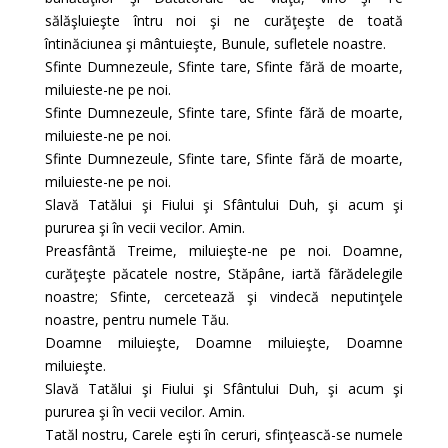
sălăşluieşte întru noi şi ne curăţeşte de toată
întinăciunea şi mântuieşte, Bunule, sufletele noastre.
Sfinte Dumnezeule, Sfinte tare, Sfinte fără de moarte,
miluieste-ne pe noi.
Sfinte Dumnezeule, Sfinte tare, Sfinte fără de moarte,
miluieste-ne pe noi.
Sfinte Dumnezeule, Sfinte tare, Sfinte fără de moarte,
miluieste-ne pe noi.
Slavă Tatălui şi Fiului şi Sfântului Duh, şi acum şi
pururea şi în vecii vecilor. Amin.
Preasfântă Treime, miluieşte-ne pe noi. Doamne,
curăţeşte păcatele nostre, Stăpâne, iartă fărădelegile
noastre; Sfinte, cercetează şi vindecă neputinţele
noastre, pentru numele Tău.
Doamne miluieşte, Doamne miluieşte, Doamne
miluieşte.
Slavă Tatălui şi Fiului şi Sfântului Duh, şi acum şi
pururea şi în vecii vecilor. Amin.
Tatăl nostru, Carele eşti în ceruri, sfinţească-se numele