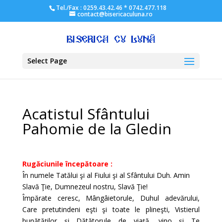
Tel./Fax : 0259.43.42.46 * 0742.477.118
contact@bisericaculuna.ro
Select Page
Acatistul Sfântului
Pahomie de la Gledin
Rugăciunile începătoare :
În numele Tatălui şi al Fiului şi al Sfântului Duh. Amin
Slavă Ţie, Dumnezeul nostru, Slavă Ţie!
Împărate ceresc, Mângâietorule, Duhul adevărului,
Care pretutindeni eşti şi toate le plineşti, Vistierul
bunătăţilor şi Dătătorule de viaţă, vino şi Te