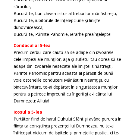
săracilor;
Bucură-te, bun chivernisitor al treburilor mănăstireşti;
Bucură-te, iubitorule de înţelepciune şi linişte
duhovnicească;
Bucură-te, Părinte Pahomie, ierarhe preaînţelepte!
Condacul al 5-lea
Precum cerbul care caută să se adape din izvoarele
cele limpezi ale munţilor, aşa şi sufletul tău dorea să se
adape din izvoarele nesecate ale liniştei sihăstreşti,
Părinte Pahomie; pentru aceasta ai părăsit de bună
voie ostenelile conducerii Mănăstirii Neamţ şi, cu
binecuvântare, te-ai depărtat în singurătatea munţilor
pentru a petrece împreună cu îngerii şi a-I cânta lui
Dumnezeu: Aliluia!
Icosul a 5-lea
Purtător fiind de harul Duhului Sfânt şi având pururea în
fiinţa ta con-ştiinţa prezenţei lui Dumnezeu, nu te-ai
înfricoşat nicicum de ispitele şi primejdiile pustiei, ci te-