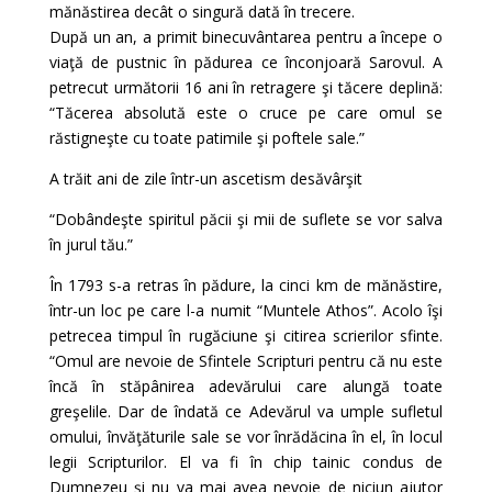
mănăstirea decât o singură dată în trecere.
După un an, a primit binecuvântarea pentru a începe o
viaţă de pustnic în pădurea ce înconjoară Sarovul. A
petrecut următorii 16 ani în retragere şi tăcere deplină:
“Tăcerea absolută este o cruce pe care omul se
răstigneşte cu toate patimile şi poftele sale.”
A trăit ani de zile într-un ascetism desăvârşit
“Dobândeşte spiritul păcii şi mii de suflete se vor salva
în jurul tău.”
În 1793 s-a retras în pădure, la cinci km de mănăstire,
într-un loc pe care l-a numit “Muntele Athos”. Acolo îşi
petrecea timpul în rugăciune şi citirea scrierilor sfinte.
“Omul are nevoie de Sfintele Scripturi pentru că nu este
încă în stăpânirea adevărului care alungă toate
greşelile. Dar de îndată ce Adevărul va umple sufletul
omului, învăţăturile sale se vor înrădăcina în el, în locul
legii Scripturilor. El va fi în chip tainic condus de
Dumnezeu şi nu va mai avea nevoie de niciun ajutor