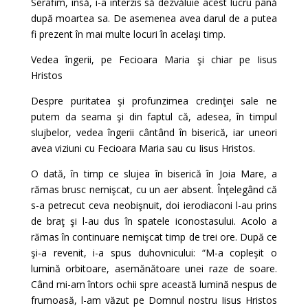
Serafim, însă, i-a interzis să dezvăluie acest lucru până
după moartea sa. De asemenea avea darul de a putea
fi prezent în mai multe locuri în acelaşi timp.
Vedea îngerii, pe Fecioara Maria şi chiar pe Iisus
Hristos
Despre puritatea şi profunzimea credinţei sale ne
putem da seama şi din faptul că, adesea, în timpul
slujbelor, vedea îngerii cântând în biserică, iar uneori
avea viziuni cu Fecioara Maria sau cu Iisus Hristos.
O dată, în timp ce slujea în biserică în Joia Mare, a
rămas brusc nemişcat, cu un aer absent. Înţelegând că
s-a petrecut ceva neobişnuit, doi ierodiaconi l-au prins
de braţ şi l-au dus în spatele iconostasului. Acolo a
rămas în continuare nemişcat timp de trei ore. După ce
şi-a revenit, i-a spus duhovnicului: “M-a copleşit o
lumină orbitoare, asemănătoare unei raze de soare.
Când mi-am întors ochii spre această lumină nespus de
frumoasă, l-am văzut pe Domnul nostru Iisus Hristos