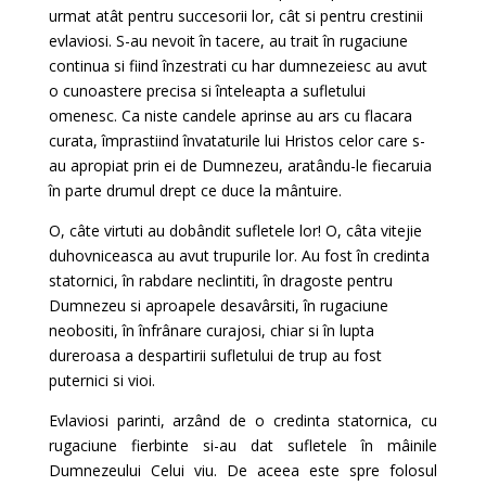
urmat atât pentru succesorii lor, cât si pentru crestinii
evlaviosi. S-au nevoit în tacere, au trait în rugaciune
continua si fiind înzestrati cu har dumnezeiesc au avut
o cunoastere precisa si înteleapta a sufletului
omenesc. Ca niste candele aprinse au ars cu flacara
curata, împrastiind învataturile lui Hristos celor care s-
au apropiat prin ei de Dumnezeu, aratându-le fiecaruia
în parte drumul drept ce duce la mântuire.
O, câte virtuti au dobândit sufletele lor! O, câta vitejie
duhovniceasca au avut trupurile lor. Au fost în credinta
statornici, în rabdare neclintiti, în dragoste pentru
Dumnezeu si aproapele desavârsiti, în rugaciune
neobositi, în înfrânare curajosi, chiar si în lupta
dureroasa a despartirii sufletului de trup au fost
puternici si vioi.
Evlaviosi parinti, arzând de o credinta statornica, cu
rugaciune fierbinte si-au dat sufletele în mâinile
Dumnezeului Celui viu. De aceea este spre folosul