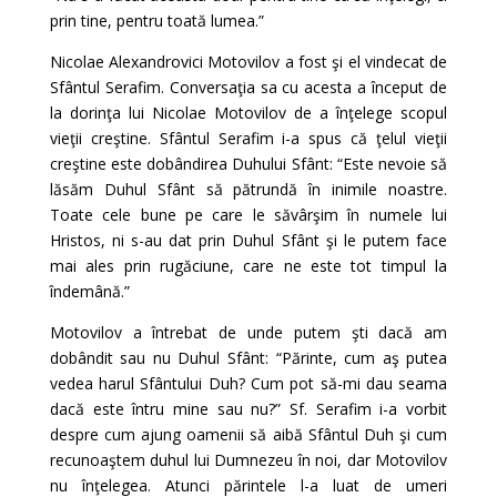
prin tine, pentru toată lumea.”
Nicolae Alexandrovici Motovilov a fost şi el vindecat de
Sfântul Serafim. Conversaţia sa cu acesta a început de
la dorinţa lui Nicolae Motovilov de a înţelege scopul
vieţii creştine. Sfântul Serafim i-a spus că ţelul vieţii
creştine este dobândirea Duhului Sfânt: “Este nevoie să
lăsăm Duhul Sfânt să pătrundă în inimile noastre.
Toate cele bune pe care le săvârşim în numele lui
Hristos, ni s-au dat prin Duhul Sfânt şi le putem face
mai ales prin rugăciune, care ne este tot timpul la
îndemână.”
Motovilov a întrebat de unde putem şti dacă am
dobândit sau nu Duhul Sfânt: “Părinte, cum aş putea
vedea harul Sfântului Duh? Cum pot să-mi dau seama
dacă este întru mine sau nu?” Sf. Serafim i-a vorbit
despre cum ajung oamenii să aibă Sfântul Duh şi cum
recunoaştem duhul lui Dumnezeu în noi, dar Motovilov
nu înţelegea. Atunci părintele l-a luat de umeri