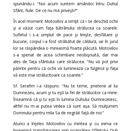
spunându-i: “Noi acum suntem amândoi întru Duhul
Sfânt, fiule. De ce nu mă priveşti?”
În acel moment Motovilov a simţit că i se deschid ochii
şi a văzut cum faţa bătrânului strălucea ca soarele.
Sufletul i s-a umplut de pace şi linişte, desfătare şi
bucurie, corpul i-a fost străbătut de căldură, iar în jurul
lor se răspândea o mireasmă foarte plăcută. Motovilov
s-a speriat de acea schimbare neobişnuită, dar mai
ales de faţa sfântului care strălucea: “Nu vă pot privi
părinte pentru că ochii vă luminează ca fulgerul şi faţa
vă este mai strălucitoare ca soarele.”
Sf. Serafim i-a răspuns: “Nu te teme, prietene al lui
Dumnezeu, acum şi tu eşti la fel de strălucitor ca mine.
Înseamnă că şi tu eşti în lumina Duhului Dumnezeiesc,
altfel nu m-ai putea vedea că sunt aşa. Să mulţumim
Domnului pentru mila Sa de negrăit faţă de noi.”
Atunci a înţeles Motovilov cu mintea şi cu inima ce
înseamnă transfigurarea prin pogorârea Sfântului Duh