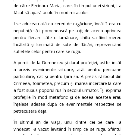
de către Fecioara Maria, care, în timpul unei viziuni, l-a
făcut să apară acolo în mod miraculos.
I se aduceau atâtea cereri de rugăciune, încât îi era cu
neputinţă să-i pomenească pe toţi; de aceea aprindea
pentru fiecare câte o lumânare, chilia sa fiind mereu
încălzită şi luminată de sute de flăcări, reprezentând
sufletele celor pentru care se ruga.
A primit de la Dumnezeu şi darul profeţiei, astfel încât
a prezis evenimente viitoare, atât pentru persoane
particulare, cât şi pentru ţara sa. A prezis războiul din
Crimeea, foametea, precum şi marea încercare la care
a fost supus poporul rus în secolul următor. Îşi exprima
profeţiile în mod metaforic şi de aceea acestea erau
înţelese adesea după ce evenimentele respective se
petrecuseră deja.
În ultimul an de viaţă, unul dintre cei pe care i-a
vindecat l-a văzut levitând în timp ce se ruga. Sfântul