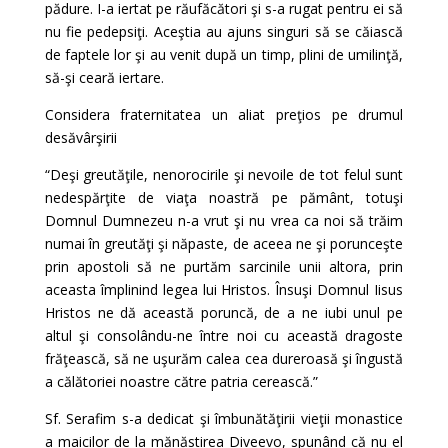
pădure. I-a iertat pe răufăcători şi s-a rugat pentru ei să
nu fie pedepsiţi. Aceştia au ajuns singuri să se căiască
de faptele lor şi au venit după un timp, plini de umilinţă,
să-şi ceară iertare.
Considera fraternitatea un aliat preţios pe drumul
desăvârşirii
“Deşi greutăţile, nenorocirile şi nevoile de tot felul sunt
nedespărţite de viaţa noastră pe pământ, totuşi
Domnul Dumnezeu n-a vrut şi nu vrea ca noi să trăim
numai în greutăţi şi năpaste, de aceea ne şi porunceşte
prin apostoli să ne purtăm sarcinile unii altora, prin
aceasta împlinind legea lui Hristos. Însuşi Domnul Iisus
Hristos ne dă această poruncă, de a ne iubi unul pe
altul şi consolându-ne între noi cu această dragoste
frăţească, să ne uşurăm calea cea dureroasă şi îngustă
a călătoriei noastre către patria cerească.”
Sf. Serafim s-a dedicat şi îmbunătăţirii vieţii monastice
a maicilor de la mănăstirea Diveevo, spunând că nu el