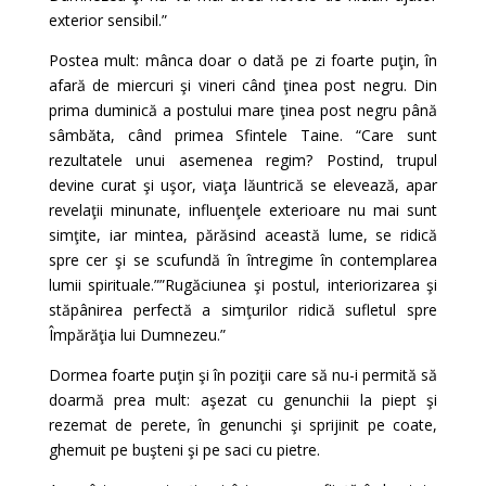
exterior sensibil.”
Postea mult: mânca doar o dată pe zi foarte puţin, în
afară de miercuri şi vineri când ţinea post negru. Din
prima duminică a postului mare ţinea post negru până
sâmbăta, când primea Sfintele Taine. “Care sunt
rezultatele unui asemenea regim? Postind, trupul
devine curat şi uşor, viaţa lăuntrică se elevează, apar
revelaţii minunate, influenţele exterioare nu mai sunt
simţite, iar mintea, părăsind această lume, se ridică
spre cer şi se scufundă în întregime în contemplarea
lumii spirituale.””Rugăciunea şi postul, interiorizarea şi
stăpânirea perfectă a simţurilor ridică sufletul spre
Împărăţia lui Dumnezeu.”
Dormea foarte puţin şi în poziţii care să nu-i permită să
doarmă prea mult: aşezat cu genunchii la piept şi
rezemat de perete, în genunchi şi sprijinit pe coate,
ghemuit pe buşteni şi pe saci cu pietre.