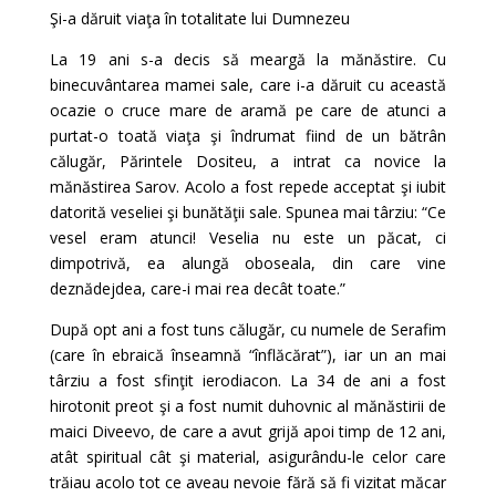
Şi-a dăruit viaţa în totalitate lui Dumnezeu
La 19 ani s-a decis să meargă la mănăstire. Cu
binecuvântarea mamei sale, care i-a dăruit cu această
ocazie o cruce mare de aramă pe care de atunci a
purtat-o toată viaţa şi îndrumat fiind de un bătrân
călugăr, Părintele Dositeu, a intrat ca novice la
mănăstirea Sarov. Acolo a fost repede acceptat şi iubit
datorită veseliei şi bunătăţii sale. Spunea mai târziu: “Ce
vesel eram atunci! Veselia nu este un păcat, ci
dimpotrivă, ea alungă oboseala, din care vine
deznădejdea, care-i mai rea decât toate.”
După opt ani a fost tuns călugăr, cu numele de Serafim
(care în ebraică înseamnă “înflăcărat”), iar un an mai
târziu a fost sfinţit ierodiacon. La 34 de ani a fost
hirotonit preot şi a fost numit duhovnic al mănăstirii de
maici Diveevo, de care a avut grijă apoi timp de 12 ani,
atât spiritual cât şi material, asigurându-le celor care
trăiau acolo tot ce aveau nevoie fără să fi vizitat măcar