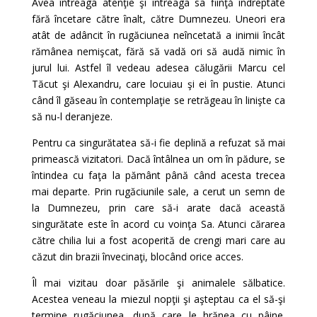
Avea întreaga atenţie şi întreaga sa fiinţă îndreptate
fără încetare către înalt, către Dumnezeu. Uneori era
atât de adâncit în rugăciunea neîncetată a inimii încât
rămânea nemişcat, fără să vadă ori să audă nimic în
jurul lui. Astfel îl vedeau adesea călugării Marcu cel
Tăcut şi Alexandru, care locuiau şi ei în pustie. Atunci
când îl găseau în contemplaţie se retrăgeau în linişte ca
să nu-l deranjeze.
Pentru ca singurătatea să-i fie deplină a refuzat să mai
primească vizitatori. Dacă întâlnea un om în pădure, se
întindea cu faţa la pământ până când acesta trecea
mai departe. Prin rugăciunile sale, a cerut un semn de
la Dumnezeu, prin care să-i arate dacă această
singurătate este în acord cu voinţa Sa. Atunci cărarea
către chilia lui a fost acoperită de crengi mari care au
căzut din brazii învecinaţi, blocând orice acces.
Îl mai vizitau doar păsările şi animalele sălbatice.
Acestea veneau la miezul nopţii şi aşteptau ca el să-şi
termine rugăciunea, după care le hrănea cu pâine.