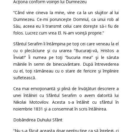
Acţiona conform voinţei lui Dumnezeu
“Când vine cineva la mine, vine ca la un slujitor al lui
Dumnezeu. Ce-mi porunceşte Domnul, ca unui rob al
Său, aceea eu îi transmit celui care doreşte să-i fiu de
folos. Lucrez cum vrea El. N-am voinţă proprie.”
Sfântul Serafim îi întâmpina pe toţi cei care veneau la el
cu o plecăciune şi cu urarea “Bucuraţi-vă, Hristos a
Înviat!” Îi numea pe toţi “bucuria mea” şi le săruta
mâinile în semn de binecuvântare. După întrevederea
cu el, toţi rămâneau cu o stare de fericire şi împlinire
sufletească.
Cea mai emoţionantă şi plină de învăţături descriere a
unei întâlniri cu Sfântul Serafim o avem datorită lui
Nikolai Motovilov. Acesta s-a întâlnit cu sfântul în
noiembrie 1831 şi a consemnat în scris întâlnirea.
Dobândirea Duhului Sfânt
“Nu s-a făcut aceasta doar pentru tine ca să înţelegi, ci