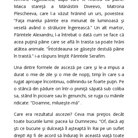
Maica stareţă a Mănăstirii Diveevo, Matrona
Plescheeva, care l-a văzut hrănind un urs, povestea:
“Faţa marelui părinte era minunat de luminoasă şi
veselă având o strălucire îngerească.” Un alt martor,
Părintele Alexandru, l-a întrebat o dată cum se face că
acea puţină pâine care se află în traista sa poate hrăni
atâtea animale. “Întotdeauna se găseşte destulă pâine
în traistă.” i-a răspuns liniştit Părintele Serafim.
Una dintre formele de asceză pe care şi le-a impus a
durat o mie de zile şi o mie de nopţi, timp în care s-a
rugat aproape încontinuu, odihnindu-se foarte puţin. Pe
o stâncă din pădure ori într-o pivniţă săpată sub coliba
sa, stând în picioare sau în genunchi, se ruga cu mâinile
ridicate: “Doamne, miluieşte-mă” .
Care era rezultatul ascezei? Ceva mai preţios decât
toate bucuriile lumii: pacea lui Dumnezeu. “Of, dacă aţi
şti ce bucurie şi dulceaţă îl aşteaptă în Rai pe un suflet
drept! Aţi fi de acord să înduraţi în această viaţă toate