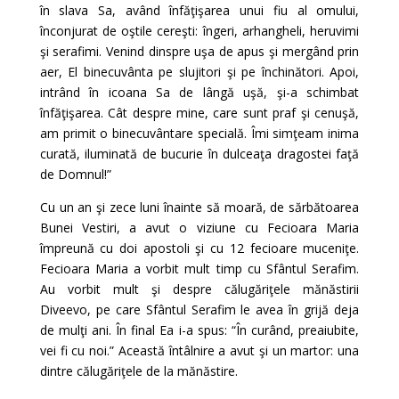
în slava Sa, având înfăţişarea unui fiu al omului,
înconjurat de oştile cereşti: îngeri, arhangheli, heruvimi
şi serafimi. Venind dinspre uşa de apus şi mergând prin
aer, El binecuvânta pe slujitori şi pe închinători. Apoi,
intrând în icoana Sa de lângă uşă, şi-a schimbat
înfăţişarea. Cât despre mine, care sunt praf şi cenuşă,
am primit o binecuvântare specială. Îmi simţeam inima
curată, iluminată de bucurie în dulceaţa dragostei faţă
de Domnul!”
Cu un an şi zece luni înainte să moară, de sărbătoarea
Bunei Vestiri, a avut o viziune cu Fecioara Maria
împreună cu doi apostoli şi cu 12 fecioare muceniţe.
Fecioara Maria a vorbit mult timp cu Sfântul Serafim.
Au vorbit mult şi despre călugăriţele mănăstirii
Diveevo, pe care Sfântul Serafim le avea în grijă deja
de mulţi ani. În final Ea i-a spus: “În curând, preaiubite,
vei fi cu noi.” Această întâlnire a avut şi un martor: una
dintre călugăriţele de la mănăstire.