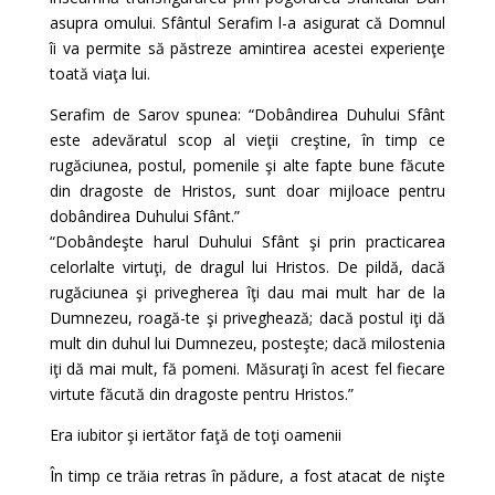
asupra omului. Sfântul Serafim l-a asigurat că Domnul
îi va permite să păstreze amintirea acestei experienţe
toată viaţa lui.
Serafim de Sarov spunea: “Dobândirea Duhului Sfânt
este adevăratul scop al vieţii creştine, în timp ce
rugăciunea, postul, pomenile şi alte fapte bune făcute
din dragoste de Hristos, sunt doar mijloace pentru
dobândirea Duhului Sfânt.”
“Dobândeşte harul Duhului Sfânt şi prin practicarea
celorlalte virtuţi, de dragul lui Hristos. De pildă, dacă
rugăciunea şi privegherea îţi dau mai mult har de la
Dumnezeu, roagă-te şi priveghează; dacă postul iţi dă
mult din duhul lui Dumnezeu, posteşte; dacă milostenia
iţi dă mai mult, fă pomeni. Măsuraţi în acest fel fiecare
virtute făcută din dragoste pentru Hristos.”
Era iubitor şi iertător faţă de toţi oamenii
În timp ce trăia retras în pădure, a fost atacat de nişte