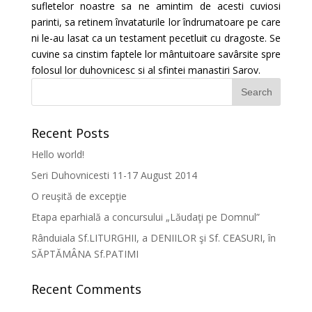
sufletelor noastre sa ne amintim de acesti cuviosi
parinti, sa retinem învataturile lor îndrumatoare pe care
ni le-au lasat ca un testament pecetluit cu dragoste. Se
cuvine sa cinstim faptele lor mântuitoare savârsite spre
folosul lor duhovnicesc si al sfintei manastiri Sarov.
Recent Posts
Hello world!
Seri Duhovnicesti 11-17 August 2014
O reuşită de excepţie
Etapa eparhială a concursului „Lăudaţi pe Domnul”
Rânduiala Sf.LITURGHII, a DENIILOR şi Sf. CEASURI, în
SĂPTĂMÂNA Sf.PATIMI
Recent Comments