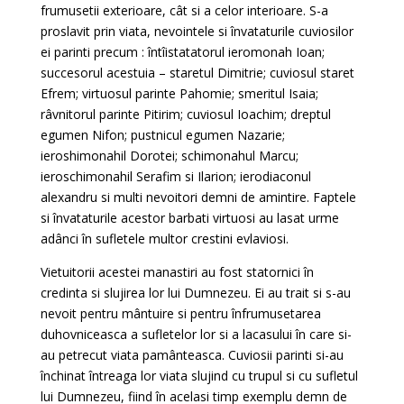
frumusetii exterioare, cât si a celor interioare. S-a
proslavit prin viata, nevointele si învataturile cuviosilor
ei parinti precum : întîistatatorul ieromonah Ioan;
succesorul acestuia – staretul Dimitrie; cuviosul staret
Efrem; virtuosul parinte Pahomie; smeritul Isaia;
râvnitorul parinte Pitirim; cuviosul Ioachim; dreptul
egumen Nifon; pustnicul egumen Nazarie;
ieroshimonahil Dorotei; schimonahul Marcu;
ieroschimonahil Serafim si Ilarion; ierodiaconul
alexandru si multi nevoitori demni de amintire. Faptele
si învataturile acestor barbati virtuosi au lasat urme
adânci în sufletele multor crestini evlaviosi.
Vietuitorii acestei manastiri au fost statornici în
credinta si slujirea lor lui Dumnezeu. Ei au trait si s-au
nevoit pentru mântuire si pentru înfrumusetarea
duhovniceasca a sufletelor lor si a lacasului în care si-
au petrecut viata pamânteasca. Cuviosii parinti si-au
închinat întreaga lor viata slujind cu trupul si cu sufletul
lui Dumnezeu, fiind în acelasi timp exemplu demn de