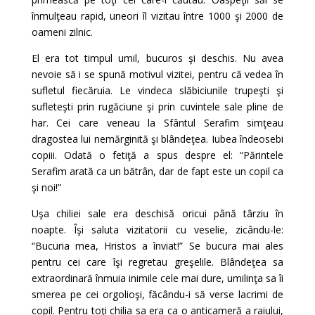
înmulţeau rapid, uneori îl vizitau între 1000 şi 2000 de
oameni zilnic.
El era tot timpul umil, bucuros şi deschis. Nu avea
nevoie să i se spună motivul vizitei, pentru că vedea în
sufletul fiecăruia. Le vindeca slăbiciunile trupeşti şi
sufleteşti prin rugăciune şi prin cuvintele sale pline de
har. Cei care veneau la Sfântul Serafim simţeau
dragostea lui nemărginită şi blândeţea. Iubea îndeosebi
copiii. Odată o fetiţă a spus despre el: “Părintele
Serafim arată ca un bătrân, dar de fapt este un copil ca
şi noi!”
Uşa chiliei sale era deschisă oricui până târziu în
noapte. Îşi saluta vizitatorii cu veselie, zicându-le:
“Bucuria mea, Hristos a înviat!” Se bucura mai ales
pentru cei care îşi regretau greşelile. Blândeţea sa
extraordinară înmuia inimile cele mai dure, umilinţa sa îi
smerea pe cei orgolioşi, făcându-i să verse lacrimi de
copil. Pentru toţi chilia sa era ca o anticameră a raiului,