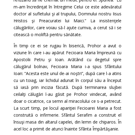
m-am încredinţat în întregime Celui ce este adevăratul
doctor al sufletului şi al trupului, Domnului nostru Iisus
Hristos şi Preacuratei lui Maici.” La insistenţele
călugărilor, care voiau să-l ajute cumva, a cerut să i se
citească o moliftă pentru sănătate.
În timp ce ei se rugau în biserică, Prohor a avut o
viziune în care i-au apărut Fecioara Maria împreună cu
Apostolii Petru şi Ioan. Arătând cu degetul spre
călugărul bolnav, Fecioara Maria i-a spus Sfântului
Ioan: “Acesta este unul de-ai noştri”, după care l-a atins
cu un toiag, iar lichidul adunat în corpul său a început
să iasă prin incizia făcută. După terminarea slujbei
ceilalţi călugări l-au găsit pe Prohor vindecat, având
doar o cicatrice, ca semn al miracolului ce s-a petrecut.
La scurt timp, pe locul apariţiei Fecioarei Maria a fost
construită o infirmerie. Sfântul Serafim a construit el
însuşi masa din altarul capelei, din lemn de chiparos. În
acel loc a primit de atunci înainte Sfânta Împărtăşanie.