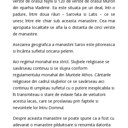
verste de orasul Nijnii si 120 de verste de orasul Muron
din eparhia Vladimir. Ea este situata pe un deal, într-o
padure, între doua râuri – Sarovka si Latis – ce se
unesc între ele chiar sub aceasta manastire. Cea mai
apropiata localitate se afla la o distanta de cinci verste
de manastire.
Asezarea geografica a manastirii Sarov este pitoreasca
si încânta sufletul oricarui pelerin.
Aici regimul monahal era strict. Slujbele religioase se
savârseau continuu si se slujea conform
regulamentului monahal din Muntele Athos. Cântarile
religioase din cadrul slujbelor ce se savârseau aici
continuu iti umpleau sufletul cu o putere inexplicabila si
îti transmiteau o stare de evlavie fata de vietuitorii
acestui lacas, care se proslaviau prin faptele si
nevointele lor întru Domnul.
Despre aceasta manastire se poate spune ca a fost cu
adevarat o manastire pilduitoare si renumita datorita