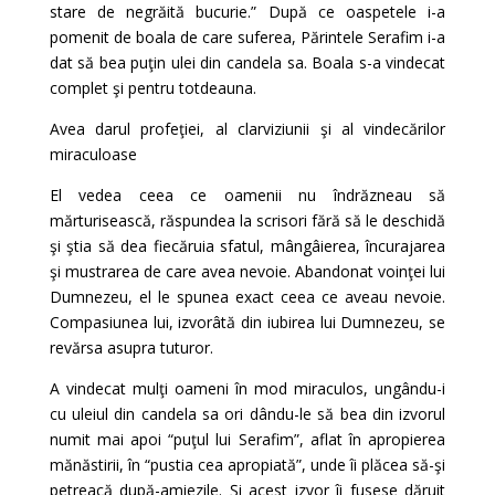
stare de negrăită bucurie.” După ce oaspetele i-a
pomenit de boala de care suferea, Părintele Serafim i-a
dat să bea puţin ulei din candela sa. Boala s-a vindecat
complet şi pentru totdeauna.
Avea darul profeţiei, al clarviziunii şi al vindecărilor
miraculoase
El vedea ceea ce oamenii nu îndrăzneau să
mărturisească, răspundea la scrisori fără să le deschidă
şi ştia să dea fiecăruia sfatul, mângâierea, încurajarea
şi mustrarea de care avea nevoie. Abandonat voinţei lui
Dumnezeu, el le spunea exact ceea ce aveau nevoie.
Compasiunea lui, izvorâtă din iubirea lui Dumnezeu, se
revărsa asupra tuturor.
A vindecat mulţi oameni în mod miraculos, ungându-i
cu uleiul din candela sa ori dându-le să bea din izvorul
numit mai apoi “puţul lui Serafim”, aflat în apropierea
mănăstirii, în “pustia cea apropiată”, unde îi plăcea să-şi
petreacă după-amiezile. Şi acest izvor îi fusese dăruit