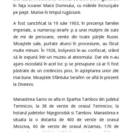
în faţa icoanei Maicii Domnului, cu mâinile încrucişate
pe piept. Murise în timpul rugăciunii.
A fost sanctificat la 19 iulie 1903, în prezenţa familiei
imperiale, a numeroşi ierarhi şi a unei mulţimi de sute
de mii de persoane, venite din toate părţile Rusiei.
Moaştele sale, purtate atunci în procesiune, au făcut
multe minuni. În 1926, bolşevicii le-au confiscat, vrând
să le expună într-un muzeu al ateismului. Dar ele n-au
ajuns niciodată în acel loc şi se presupune că ar fi fost
păstrate de un credincios pios, în aşteptarea unor zile
mai bune. Moaştele Sfântului Serafim se află în prezent
la Diveevo.
Manastirea Sarov se afla in Eparhia Tambov din judetul
Temnicov, la 38 de verste de orasul Temnicov, la
hotarul judetelor Nijegorodsk si Tambov. Manastirea e
situata la o distanta de 400 de verste de orasul
Mosciva, 60 de verste de orasul Arzamas, 170 de