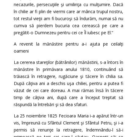
necazurile, persecuţiile şi umilinţa cu mulţumire. Dacă
în chilie ar fi plin de viermi care ar mânca trupul nostru,
tot restul vieţii am fi bucuroşi să îndurăm, numai să nu
cumva să pierdem bucuria cea cerească pe care a
pregătit-o Dumnezeu pentru cei ce Îl iubesc pe El.”
A revenit la mănăstire pentru a-i ajuta pe ceilalţi
oameni
La cererea stareţilor (bătrânilor) mănăstirii, s-a întors în
mănăstire în primăvara anului 1810, continuând să
trăiască în retragere, rugăciune şi tăcere în chilia sa.
După câţiva ani a deschis uşa chiliei, pentru a putea fi
văzut de cei care doreau. A mai rămas însă în tăcere
timp de câţiva ani, după care a început treptat să
răspundă la întrebări şi să dea sfaturi.
La 25 noiembrie 1825 Fecioara Maria i-a apărut într-un
vis, împreună cu Sfântul Clement şi Sfântul Petru, şi i-a
permis să renunţe la retragere, îndemnându-l să-i
primească pe toţi cei care-l căutau. Oaspeţii săi se