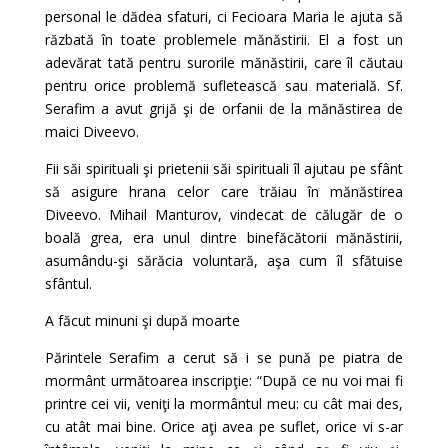
personal le dădea sfaturi, ci Fecioara Maria le ajuta să
răzbată în toate problemele mănăstirii. El a fost un
adevărat tată pentru surorile mănăstirii, care îl căutau
pentru orice problemă sufletească sau materială. Sf.
Serafim a avut grijă şi de orfanii de la mănăstirea de
maici Diveevo.
Fii săi spirituali şi prietenii săi spirituali îl ajutau pe sfânt
să asigure hrana celor care trăiau în mănăstirea
Diveevo. Mihail Manturov, vindecat de călugăr de o
boală grea, era unul dintre binefăcătorii mănăstirii,
asumându-şi sărăcia voluntară, aşa cum îl sfătuise
sfântul.
A făcut minuni şi după moarte
Părintele Serafim a cerut să i se pună pe piatra de
mormânt următoarea inscripţie: “După ce nu voi mai fi
printre cei vii, veniţi la mormântul meu: cu cât mai des,
cu atât mai bine. Orice aţi avea pe suflet, orice vi s-ar