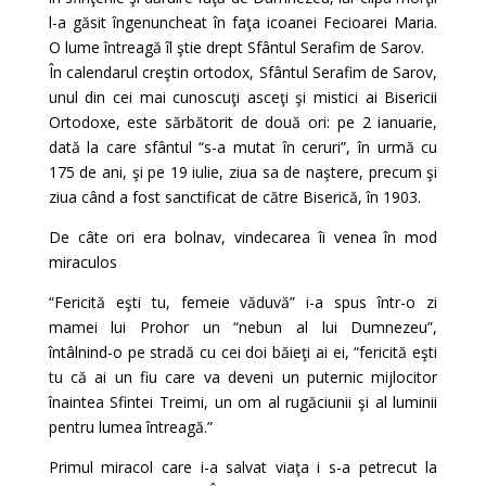
l-a găsit îngenuncheat în faţa icoanei Fecioarei Maria.
O lume întreagă îl ştie drept Sfântul Serafim de Sarov.
În calendarul creştin ortodox, Sfântul Serafim de Sarov,
unul din cei mai cunoscuţi asceţi şi mistici ai Bisericii
Ortodoxe, este sărbătorit de două ori: pe 2 ianuarie,
dată la care sfântul “s-a mutat în ceruri”, în urmă cu
175 de ani, şi pe 19 iulie, ziua sa de naştere, precum şi
ziua când a fost sanctificat de către Biserică, în 1903.
De câte ori era bolnav, vindecarea îi venea în mod
miraculos
“Fericită eşti tu, femeie văduvă” i-a spus într-o zi
mamei lui Prohor un “nebun al lui Dumnezeu”,
întâlnind-o pe stradă cu cei doi băieţi ai ei, “fericită eşti
tu că ai un fiu care va deveni un puternic mijlocitor
înaintea Sfintei Treimi, un om al rugăciunii şi al luminii
pentru lumea întreagă.”
Primul miracol care i-a salvat viaţa i s-a petrecut la