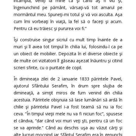
întâmpla, veniţi la mine ca şi când aş fi viu şi,
îngenunchind pe pământ, vărsaţi-vă tot amarul pe
mormântul meu. Spuneţi-mi totul şi vă voi asculta. Aşa
cum îmi vorbeaţi în viaţă, la fel să o faceţi şi acum.
Pentru că eu trăiesc şi pururea voi fi.”
Îşi construise singur sicriul cu mult timp înainte de a
muri şi îl avea tot timpul în chilia lui, folosindu-l ca pe
un obiect de mobilier. Depozita în el diverse obiecte şi
de multe ori vizitatorii îl găseau aşezat înăuntru şi citind
scrieri sfinte, cu o puritate de copil.
În dimineaţa zilei de 2 ianuarie 1833 părintele Pavel,
ajutorul Sfântului Serafim, în drum spre slujba de
dimineaţă, a simţit miros de fum venind din chilia
acestuia. Părintele obişnuia să lase lumânări să ardă în
chilie şi părintelui Pavel i-a fost teamă să nu ia foc
ceva. “În timpul vieţii mele nu va fi niciun foc”, spusese
el cândva, “dar când voi muri veţi şti, pentru că un foc
se va aprinde.” Când au deschis uşa au văzut cărţi şi
alte lucruri mocnind iar Sfântul Serafim era în genunchi