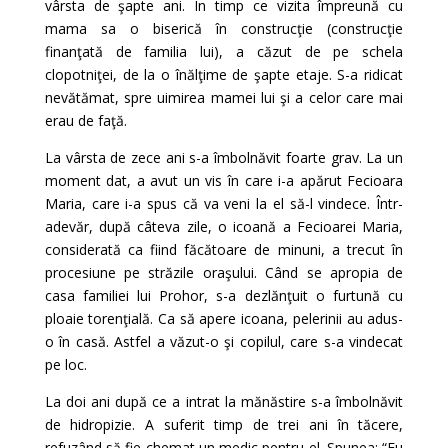
vârsta de şapte ani. În timp ce vizita împreună cu
mama sa o biserică în construcţie (construcţie
finanţată de familia lui), a căzut de pe schela
clopotniţei, de la o înălţime de şapte etaje. S-a ridicat
nevătămat, spre uimirea mamei lui şi a celor care mai
erau de faţă.
La vârsta de zece ani s-a îmbolnăvit foarte grav. La un
moment dat, a avut un vis în care i-a apărut Fecioara
Maria, care i-a spus că va veni la el să-l vindece. Într-
adevăr, după câteva zile, o icoană a Fecioarei Maria,
considerată ca fiind făcătoare de minuni, a trecut în
procesiune pe străzile oraşului. Când se apropia de
casa familiei lui Prohor, s-a dezlănţuit o furtună cu
ploaie torenţială. Ca să apere icoana, pelerinii au adus-
o în casă. Astfel a văzut-o şi copilul, care s-a vindecat
pe loc.
La doi ani după ce a intrat la mănăstire s-a îmbolnăvit
de hidropizie. A suferit timp de trei ani în tăcere,
refuzând să fie chemat un medic pentru el. Spunea: “Eu