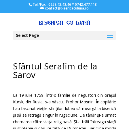
Tel./Fax : 0259.43.42.46 * 0742.477.118
contact@bisericaculuna.ro
Select Page
Sfântul Serafim de la
Sarov
La 19 iulie 1759, într-o familie de negustori din oraşul
Kursk, din Rusia, s-a născut Prohor Moşnin. În copilărie
l-au fascinat vieţile sfinţilor. Iubea să meargă la biserică
şi să se retragă singur în rugăciune. De tânăr şi-a urmat
chemarea către viaţa religioasă. Şi-a trăit întreaga viaţă
în sfinţenie şi dăruire faţă de Dumnezeu, iar clipa morţii