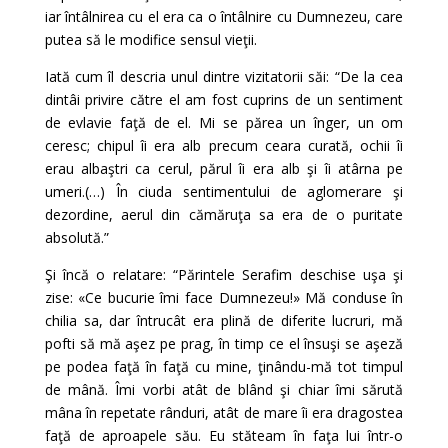
iar întâlnirea cu el era ca o întâlnire cu Dumnezeu, care
putea să le modifice sensul vieţii.
Iată cum îl descria unul dintre vizitatorii săi: “De la cea
dintâi privire către el am fost cuprins de un sentiment
de evlavie faţă de el. Mi se părea un înger, un om
ceresc; chipul îi era alb precum ceara curată, ochii îi
erau albaştri ca cerul, părul îi era alb şi îi atârna pe
umeri.(…) În ciuda sentimentului de aglomerare şi
dezordine, aerul din cămăruţa sa era de o puritate
absolută.”
Şi încă o relatare: “Părintele Serafim deschise uşa şi
zise: «Ce bucurie îmi face Dumnezeu!» Mă conduse în
chilia sa, dar întrucât era plină de diferite lucruri, mă
pofti să mă aşez pe prag, în timp ce el însuşi se aşeză
pe podea faţă în faţă cu mine, ţinându-mă tot timpul
de mână. Îmi vorbi atât de blând şi chiar îmi sărută
mâna în repetate rânduri, atât de mare îi era dragostea
faţă de aproapele său. Eu stăteam în faţa lui într-o