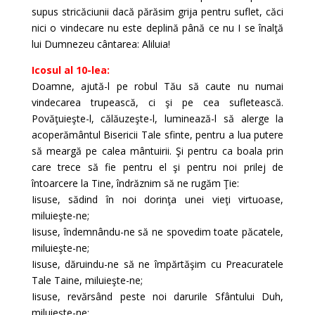
supus stricăciunii dacă părăsim grija pentru suflet, căci
nici o vindecare nu este deplină până ce nu I se înalţă
lui Dumnezeu cântarea: Aliluia!
Icosul al 10-lea:
Doamne, ajută-l pe robul Tău să caute nu numai
vindecarea trupească, ci şi pe cea sufletească.
Povăţuieşte-l, călăuzeşte-l, luminează-l să alerge la
acoperământul Bisericii Tale sfinte, pentru a lua putere
să meargă pe calea mântuirii. Şi pentru ca boala prin
care trece să fie pentru el şi pentru noi prilej de
întoarcere la Tine, îndrăznim să ne rugăm Ţie:
Iisuse, sădind în noi dorinţa unei vieţi virtuoase,
miluieşte-ne;
Iisuse, îndemnându-ne să ne spovedim toate păcatele,
miluieşte-ne;
Iisuse, dăruindu-ne să ne împărtăşim cu Preacu­ratele
Tale Taine, miluieşte-ne;
Iisuse, revărsând peste noi darurile Sfântului Duh,
miluieşte-ne;