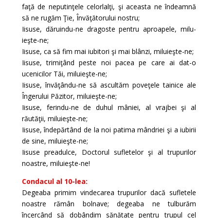
faţă de neputinţele celorlalţi, şi aceasta ne îndeamnă
să ne rugăm Ţie, Învăţătorului nostru;
Iisuse, dăruindu-ne dragoste pentru aproapele, milu­
ieşte-ne;
Iisuse, ca să fim mai iubitori şi mai blânzi, miluieşte-ne;
Iisuse, trimiţând peste noi pacea pe care ai dat-o
ucenicilor Tăi, miluieşte-ne;
Iisuse, învăţându-ne să ascultăm poveţele tainice ale
Îngerului Păzitor, miluieşte-ne;
Iisuse, ferindu-ne de duhul mâniei, al vrajbei şi al
răutăţii, miluieşte-ne;
Iisuse, îndepărtând de la noi patima mândriei şi a iubirii
de sine, miluieşte-ne;
Iisuse preadulce, Doctorul sufletelor şi al trupurilor
noastre, miluieşte-ne!
Condacul al 10-lea:
Degeaba primim vindecarea trupurilor dacă sufletele
noastre rămân bolnave; degeaba ne tulburăm
încercând să dobândim sănătate pentru trupul cel