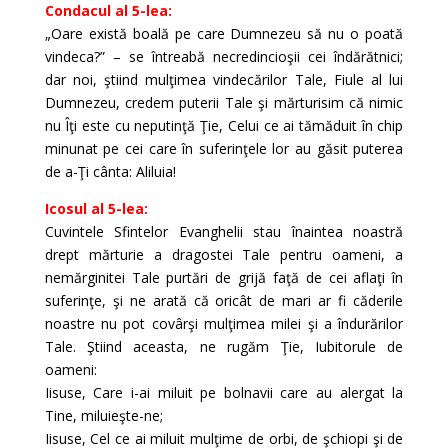
Condacul al 5-lea:
„Oare există boală pe care Dumnezeu să nu o poată
vindeca?” – se întreabă necredincioşii cei îndărătnici;
dar noi, ştiind mulţimea vindecărilor Tale, Fiule al lui
Dumnezeu, credem puterii Tale şi mărturisim că nimic
nu Îţi este cu neputinţă Ţie, Celui ce ai tămăduit în chip
minunat pe cei care în suferinţele lor au găsit puterea
de a-Ţi cânta: Aliluia!
Icosul al 5-lea:
Cuvintele Sfintelor Evanghelii stau înaintea noastră
drept mărturie a dragostei Tale pentru oameni, a
nemărginitei Tale purtări de grijă faţă de cei aflaţi în
suferinţe, şi ne arată că oricât de mari ar fi căderile
noastre nu pot covârşi mulţimea milei şi a îndurărilor
Tale. Ştiind aceasta, ne rugăm Ţie, Iubitorule de
oameni:
Iisuse, Care i-ai miluit pe bolnavii care au alergat la
Tine, miluieşte-ne;
Iisuse, Cel ce ai miluit mulţime de orbi, de şchiopi şi de