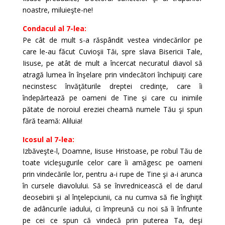
noastre, miluieşte-ne!
Condacul al 7-lea:
Pe cât de mult s-a răspândit vestea vindecărilor pe
care le-au făcut Cuvioşii Tăi, spre slava Bisericii Tale,
Iisuse, pe atât de mult a încercat necuratul diavol să
atragă lumea în înşelare prin vindecători închipuiţi care
necinstesc învăţăturile dreptei credinţe, care îi
îndepărtează pe oameni de Tine şi care cu inimile
pătate de noroiul ereziei cheamă numele Tău şi spun
fără teamă: Aliluia!
Icosul al 7-lea:
Izbăveşte-l, Doamne, Iisuse Hristoase, pe robul Tău de
toate vicleşugurile celor care îi amăgesc pe oameni
prin vindecările lor, pentru a-i rupe de Tine şi a-i arunca
în cursele diavolului. Să se învrednicească el de darul
deosebirii şi al înţelepciunii, ca nu cumva să fie înghiţit
de adâncurile iadului, ci împreună cu noi să îi înfrunte
pe cei ce spun că vindecă prin puterea Ta, deşi