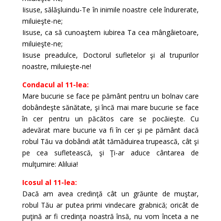
Iisuse, sălăşluindu-Te în inimile noastre cele îndurerate,
miluieşte-ne;
Iisuse, ca să cunoaştem iubirea Ta cea mângâietoare,
miluieşte-ne;
Iisuse preadulce, Doctorul sufletelor şi al trupurilor
noastre, miluieşte-ne!
Condacul al 11-lea:
Mare bucurie se face pe pământ pentru un bolnav care
dobândeşte sănătate, şi încă mai mare bucurie se face
în cer pentru un păcătos care se pocăieşte. Cu
adevărat mare bucurie va fi în cer şi pe pământ dacă
robul Tău va dobândi atât tămă­duirea trupească, cât şi
pe cea sufletească, şi Ţi-ar aduce cântarea de
mulţumire: Aliluia!
Icosul al 11-lea:
Dacă am avea credinţă cât un grăunte de muştar,
robul Tău ar putea primi vindecare grabnică; oricât de
puţină ar fi credinţa noastră însă, nu vom înceta a ne