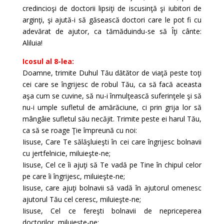
credincioşi de doctorii lipsiţi de iscusinţă şi iubitori de
arginţi, şi ajută-i să găsească doctori care le pot fi cu
adevărat de ajutor, ca tămăduindu-se să Îţi cânte:
Aliluia!
Icosul al 8-lea:
Doamne, trimite Duhul Tău dătător de viaţă peste toţi
cei care se îngrijesc de robul Tău, ca să facă aceasta
aşa cum se cuvine, să nu-i înmulţească suferinţele şi să
nu-i umple sufletul de amărăciune, ci prin grija lor să
mângâie sufletul său necăjit. Trimite peste ei harul Tău,
ca să se roage Ţie împreună cu noi:
Iisuse, Care Te sălăşluieşti în cei care îngrijesc bolnavii
cu jertfelnicie, miluieşte-ne;
Iisuse, Cel ce îi ajuţi să Te vadă pe Tine în chipul celor
pe care îi îngrijesc, miluieşte-ne;
Iisuse, care ajuţi bolnavii să vadă în ajutorul omenesc
ajutorul Tău cel ceresc, miluieşte-ne;
Iisuse, Cel ce fereşti bolnavii de nepriceperea
doctorilor, miluieşte-ne;