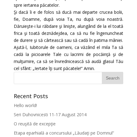
spre iertarea păcatelor.
Şi dacă îi e de folos să ducă mai departe cru­cea bolii,
fie, Doamne, după voia Ta, nu după voia noastră.
Dăruieşte-i lui răbdare şi linişte, alungând de la el toată
frica şi toată deznădej­dea, ca să nu fie îngenuncheat
de durere şi să cârtească sau să cadă în patima mâniei.
Ajută-l, Iubitorule de oameni, ca văzând el mila Ta să
cadă la picioarele Tale cu lacrimi de po­căinţă şi de
mulţumire, ca să se învredni­cească să audă glasul Tău
cel sfânt: „Iertate îţi sunt păcatele!” Amin.
Recent Posts
Hello world!
Seri Duhovnicesti 11-17 August 2014
O reuşită de excepţie
Etapa eparhială a concursului „Lăudaţi pe Domnul”