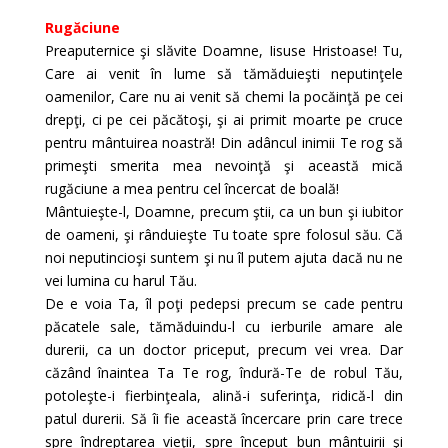
Rugăciune
Preaputernice şi slăvite Doamne, Iisuse Hris­toase! Tu,
Care ai venit în lume să tămăduieşti neputinţele
oamenilor, Care nu ai venit să chemi la pocăinţă pe cei
drepţi, ci pe cei păcătoşi, şi ai pri­mit moarte pe cruce
pentru mântuirea noas­tră! Din adâncul inimii Te rog să
primeşti sme­rita mea nevoinţă şi această mică
rugăciune a mea pentru cel încercat de boală!
Mântuieşte-l, Doamne, precum ştii, ca un bun şi iubitor
de oameni, şi rânduieşte Tu toate spre fo­losul său. Că
noi neputincioşi suntem şi nu îl pu­tem ajuta dacă nu ne
vei lumina cu harul Tău.
De e voia Ta, îl poţi pedepsi precum se cade pentru
păcatele sale, tămăduindu-l cu ierburile amare ale
durerii, ca un doctor priceput, pre­cum vei vrea. Dar
căzând înaintea Ta Te rog, îndură-Te de robul Tău,
potoleşte-i fierbinţeala, alină-i sufe­rinţa, ridică-l din
patul durerii. Să îi fie această încercare prin care trece
spre îndreptarea vieţii, spre început bun mântuirii şi