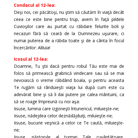
Condacul al 12-lea:
Deşi noi, cei păcătoşi, nu ştim să căutăm în viaţă decât
ceea ce este bine pentru trup, avem în faţă pildele
Cuvioşilor care au purtat cu răbdare felurite boli şi
necazuri fără să ceară de la Dumnezeu uşurare, ci
numai puterea de a răbda toate şi de a cânta în focul
încercărilor: Aliluia!
Icosul al 12-lea:
Doamne, Tu ştii dacă pentru robul Tău este mai de
folos să primească grabnică vindecare sau să se mai
nevoiască o vreme răbdând boala, şi pentru aceasta
Te rugăm să rânduieşti viaţa lui după cum este cu
adevărat bine şi să îi dai putere pe calea mântuirii, ca
să se roage împreună cu noi aşa:
Iisuse, lumina care izgoneşti întunericul, miluieşte-ne;
Iisuse, nădejdea celor deznădăjduiţi, miluieşte-ne;
Iisuse, bucurie veşnică a celor ce Te caută, miluieşte-
ne;
Iisuse, păstorule al turmei Tale cuvân­tătoare,