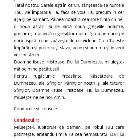
Tatăl nostru, Carele eşti în ceruri, sfinţească-se numele
Tău, vie împărăţia Ta, facă-se voia Ta, precum în cer
aşa şi pe pământ. Pâinea noastră cea spre fiinţă dă-ne-
o nouă astăzi. Şi ne iartă nouă greşelile noastre,
precum şi noi iertăm greşiţilor nostri. Şi nu ne duce pe
noi în ispită, ci ne izbăveşte de cel viclean. Ca a Ta este
Împărăţia şi puterea şi slava, acum si pururea şi în vecii
vecilor. Amin.
Doamne Iisuse Hristoase, Fiul lui Dumnezeu, miluieşte-
mă pe mine păcătosul!
Pentru rugăciunile Preasfintei Născătoare de
Dumnezeu, ale Sfinţilor Părinţilor noştri şi ale tuturor
Sfinţilor, Doamne Iisuse Hristoase, Fiul lui Dumnezeu,
miluieşte-ne pe noi. Amin.
Condacele şi Icoasele
Condacul 1:
Miluieşte-l, Iubitorule de oameni, pe robul Tău care
pătimeşte, arătându-i mila Ta cea nemăsurată. Dă-i lui