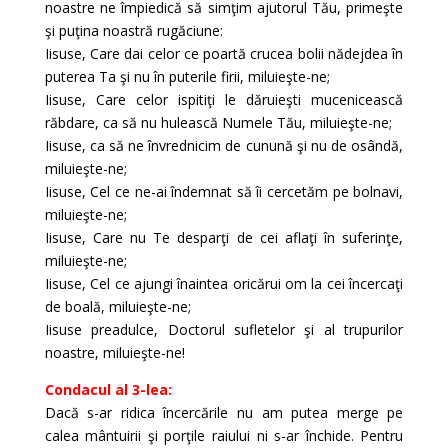
noastre ne împiedică să simţim ajutorul Tău, primeşte
şi puţina noastră rugăciune:
Iisuse, Care dai celor ce poartă crucea bolii nădejdea în
puterea Ta şi nu în puterile firii, miluieşte-ne;
Iisuse, Care celor ispitiţi le dăruieşti muceni­cească
răbdare, ca să nu hulească Numele Tău, miluieşte-ne;
Iisuse, ca să ne învrednicim de cunună şi nu de osândă,
miluieşte-ne;
Iisuse, Cel ce ne-ai îndemnat să îi cercetăm pe bolnavi,
miluieşte-ne;
Iisuse, Care nu Te desparţi de cei aflaţi în suferinţe,
miluieşte-ne;
Iisuse, Cel ce ajungi înaintea oricărui om la cei încercaţi
de boală, miluieşte-ne;
Iisuse preadulce, Doctorul sufletelor şi al trupurilor
noastre, miluieşte-ne!
Condacul al 3-lea:
Dacă s-ar ridica încercările nu am putea merge pe
calea mântuirii şi porţile raiului ni s-ar închide. Pentru