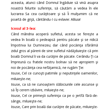
aceasta, atunci când Domnul îngăduie să vină asupra
noastră felurite suferinţe, să căutăm a vedea în ele
lucrarea Sa cea curăţitoare şi să Îi mulţumim că ne
poartă de grijă, cântându-I cu evlavie: Aliluia!
Icosul al 3-lea:
Când mândria acoperă sufletul, acesta se fereşte a
vedea în boală o pedeapsă pentru păcate şi se ridică
împotriva lui Dumnezeu; dar când pocăinţa sfărâmă
zidul gros al părerii de sine sufletul nădăjduieşte că prin
boală Domnul îi va da curăţire de păcate. Cerându-Ţi ca
împreună cu fratele nostru bolnav să ne apropiem şi
noi de pocăinţa cea nefăţarnică, ne rugăm Ţie:
Iisuse, Cel ce cunoşti patimile şi neputinţele oamenilor,
miluieşte-ne;
Iisuse, ca să ne cunoaştem slăbiciunile cele ascunse şi
să Îţi cerem izbăvire, miluieşte-ne;
Iisuse, Cel ce primeşti suferinţa ca pe o jertfă fără-de-
sânge, miluieşte-ne;
Iisuse, Care prin boală dai curăţire de păcate, miluieşte-