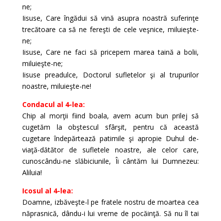
ne;
Iisuse, Care îngădui să vină asupra noastră suferinţe
trecătoare ca să ne fereşti de cele veşnice, miluieşte-
ne;
Iisuse, Care ne faci să pricepem marea taină a bolii,
miluieşte-ne;
Iisuse preadulce, Doctorul sufletelor şi al trupurilor
noastre, miluieşte-ne!
Condacul al 4-lea:
Chip al morţii fiind boala, avem acum bun prilej să
cugetăm la obştescul sfârşit, pentru că această
cugetare îndepărtează patimile şi apropie Duhul de-
viaţă-dătător de sufletele noastre, ale celor care,
cunoscându-ne slăbiciunile, Îi cântăm lui Dumnezeu:
Aliluia!
Icosul al 4-lea:
Doamne, izbăveşte-l pe fratele nostru de moartea cea
năprasnică, dându-i lui vreme de pocăinţă. Să nu îl tai