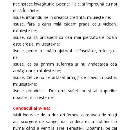
necinstesc învăţăturile Bisericii Tale, şi împreună cu noi
el să Îţi cânte:
Iisuse, întărindu-ne în dreapta credinţă, miluieşte-ne;
Iisuse, fără a cărui milă cădem pradă celui viclean,
miluieşte-ne;
Iisuse, ca să pricepem că cea mai pierzătoare boală
este erezia, miluieşte-ne;
Iisuse, pentru a lepăda ajutorul cel înşelător, miluieşte-
ne;
Iisuse, ca să primim suferinţa şi nu vindecarea cea
amăgitoare, miluieşte-ne;
Iisuse, Cel ce nu Te-ai lăsat amăgit de diavol în pustie,
miluieşte-ne;
Iisuse preadulce, Doctorul sufletelor şi al trupurilor
noastre, miluieşte-ne!
Condacul al 8-lea:
Mult îndurase de la doctori femeia care avea de mulţi
ani scurgere de sânge, dar vindecarea a dobândit-o
numai când a venit la Tine. Fereşte-i, Doamne, pe cei