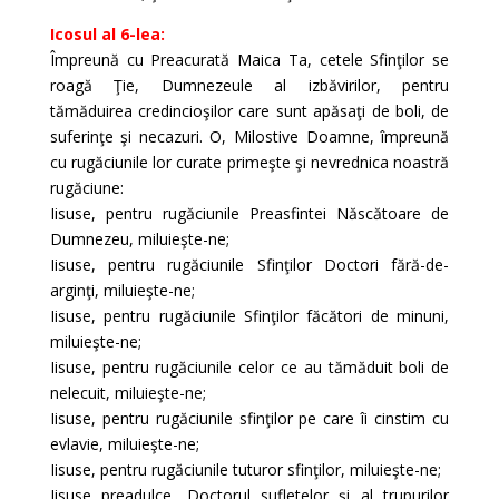
Icosul al 6-lea:
Împreună cu Preacurată Maica Ta, cetele Sfinţilor se
roagă Ţie, Dumnezeule al izbăvirilor, pentru
tămăduirea credincioşilor care sunt apăsaţi de boli, de
suferinţe şi necazuri. O, Milostive Doamne, împreună
cu rugăciunile lor curate primeşte şi nevrednica noastră
rugăciune:
Iisuse, pentru rugăciunile Preasfintei Născătoare de
Dumnezeu, miluieşte-ne;
Iisuse, pentru rugăciunile Sfinţilor Doctori fără-de-
arginţi, miluieşte-ne;
Iisuse, pentru rugăciunile Sfinţilor făcători de minuni,
miluieşte-ne;
Iisuse, pentru rugăciunile celor ce au tămăduit boli de
nelecuit, miluieşte-ne;
Iisuse, pentru rugăciunile sfinţilor pe care îi cinstim cu
evlavie, miluieşte-ne;
Iisuse, pentru rugăciunile tuturor sfinţilor, miluieşte-ne;
Iisuse preadulce, Doctorul sufletelor şi al trupurilor