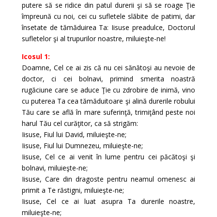
putere să se ridice din patul durerii şi să se roage Ţie
împreună cu noi, cei cu sufletele slăbite de patimi, dar
însetate de tămăduirea Ta: Iisuse preadulce, Doctorul
sufletelor şi al trupurilor noastre, miluieşte-ne!
Icosul 1:
Doamne, Cel ce ai zis că nu cei sănătoşi au nevoie de
doctor, ci cei bolnavi, primind smerita noastră
rugăciune care se aduce Ţie cu zdrobire de inimă, vino
cu puterea Ta cea tămăduitoare şi alină durerile robului
Tău care se află în mare suferinţă, trimiţând peste noi
harul Tău cel curăţitor, ca să strigăm:
Iisuse, Fiul lui David, miluieşte-ne;
Iisuse, Fiul lui Dumnezeu, miluieşte-ne;
Iisuse, Cel ce ai venit în lume pentru cei păcătoşi şi
bolnavi, miluieşte-ne;
Iisuse, Care din dragoste pentru neamul omenesc ai
primit a Te răstigni, miluieşte-ne;
Iisuse, Cel ce ai luat asupra Ta durerile noastre,
miluieşte-ne;