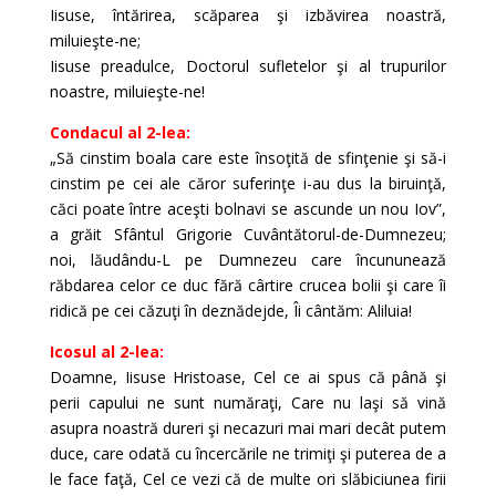
Iisuse, întărirea, scăparea şi izbăvirea noastră,
miluieşte-ne;
Iisuse preadulce, Doctorul sufletelor şi al trupurilor
noastre, miluieşte-ne!
Condacul al 2-lea:
„Să cinstim boala care este însoţită de sfinţenie şi să-i
cinstim pe cei ale căror suferinţe i-au dus la biruinţă,
căci poate între aceşti bolnavi se ascunde un nou Iov”,
a grăit Sfântul Grigorie Cuvântătorul-de-Dum­nezeu;
noi, lăudându-L pe Dumnezeu care încununează
răbdarea celor ce duc fără cârtire crucea bolii şi care îi
ridică pe cei căzuţi în deznădejde, Îi cântăm: Aliluia!
Icosul al 2-lea:
Doamne, Iisuse Hristoase, Cel ce ai spus că până şi
perii capului ne sunt număraţi, Care nu laşi să vină
asupra noastră dureri şi necazuri mai mari decât putem
duce, care odată cu încercările ne trimiţi şi puterea de a
le face faţă, Cel ce vezi că de multe ori slăbiciunea firii