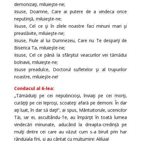
demonizaţi, miluieşte-ne;
Iisuse, Doamne, Care ai putere de a vindeca orice
neputinţă, miluieşte-ne;
Iisuse, Cel ce şi în zilele noastre faci minuni mari şi
preaslăvite, miluieşte-ne;
Iisuse, Fiule al lui Dumnezeu, Care nu Te desparţi de
Biserica Ta, miluieşte-ne;
Iisuse, Cel ce până la sfârşitul veacurilor vei tămădui
bolnavii, miluieşte-ne;
Iisuse preadulce, Doctorul sufletelor şi al trupurilor
noastre, miluieşte-ne!
Condacul al 6-lea:
„Tămăduiţi pe cei neputincioşi, înviaţi pe cei morţi,
curăţiţi pe cei leproşi, scoateţi afară pe demoni. În dar
aţi luat, în dar să daţi!”, ai spus, Mântuitorule, ucenicilor
Tăi, iar ei, ascultându-Te, au împărţit în toată lumea
vindecări minunate, aducând la dreapta-credinţă pe
mulţi dintre cei care au văzut cum s-a biruit prin har
rânduiala firii, şi au cântat cu mulţumire: Aliluia!