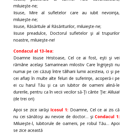
miluieşte-ne;
Iisuse, Mire al sufletelor care au iubit nevoinţa,
miluieşte-ne;
Iisuse, Răsăritule al Răsăriturilor, miluieşte-ne;
Iisuse preadulce, Doctorul sufletelor şi al trupurilor
noastre, miluieşte-ne!
Condacul al 13-lea:
Doamne Iisuse Hristoase, Cel ce ai fost, eşti şi vei
rămâne acelaşi Samarinean milostiv Care îngrijeşti nu
numai pe cei căzuţi între tâlharii lumii acesteia, ci şi pe
cei aflaţi în multe alte feluri de suferinţe, acoperă-i pe
ei cu harul Tău şi ca un Iubitor de oameni alină-le
durerile, pentru ca în vecii vecilor să-Ţi cânte Ţie: Aliluia!
(de trei ori)
Apoi se zice iarăşi
Icosul 1:
Doamne, Cel ce ai zis că
nu cei sănătoşi au nevoie de doctor… şi
Condacul 1:
Miluieşte-l, Iubitorule de oameni, pe robul Tău… Apoi
se zice această