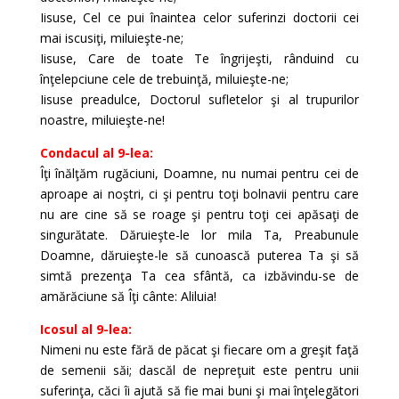
Iisuse, Cel ce pui înaintea celor suferinzi doctorii cei
mai iscusiţi, miluieşte-ne;
Iisuse, Care de toate Te îngrijeşti, rânduind cu
înţelepciune cele de trebuinţă, miluieşte-ne;
Iisuse preadulce, Doctorul sufletelor şi al trupurilor
noastre, miluieşte-ne!
Condacul al 9-lea:
Îţi înălţăm rugăciuni, Doamne, nu numai pentru cei de
aproape ai noştri, ci şi pentru toţi bolnavii pentru care
nu are cine să se roage şi pentru toţi cei apăsaţi de
singurătate. Dăruieşte-le lor mila Ta, Preabunule
Doamne, dăruieşte-le să cunoască puterea Ta şi să
simtă prezenţa Ta cea sfântă, ca izbăvindu-se de
amărăciune să Îţi cânte: Aliluia!
Icosul al 9-lea:
Nimeni nu este fără de păcat şi fiecare om a greşit faţă
de semenii săi; dascăl de nepreţuit este pentru unii
suferinţa, căci îi ajută să fie mai buni şi mai înţelegători