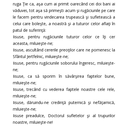
ruga Ţie ca, aşa cum ai primit oarecând cei doi bani ai
văduvei, tot aşa să primeşti acum şi rugăciunile pe care
le facem pentru vindecarea trupească şi sufletească a
celui care boleşte, a noastră şi a tuturor celor aflaţi în
patul de suferinţă:
Iisuse, pentru rugăciunile tuturor celor ce îţi cer
aceasta, miluieşte-ne;
Iisuse, ascultând cererile preoţilor care ne pome­nesc la
Sfântul Jertfelnic, miluieşte-ne;
Iisuse, pentru rugăciunile soborului îngeresc, miluieşte-
ne;
Iisuse, ca să sporim în săvârşirea faptelor bune,
miluieşte-ne;
Iisuse, trecând cu vederea faptele noastre cele rele,
miluieşte-ne;
Iisuse, dăruindu-ne credinţă puternică şi nefă­ţarnică,
miluieşte-ne;
Iisuse preadulce, Doctorul sufletelor şi al trupurilor
noastre, miluieşte-ne!