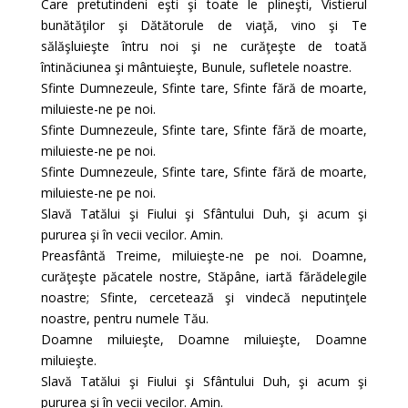
Care pretutindeni eşti şi toate le plineşti, Vistierul
bunătăţilor şi Dătătorule de viaţă, vino şi Te
sălăşluieşte întru noi şi ne curăţeşte de toată
întinăciunea şi mântuieşte, Bunule, sufletele noastre.
Sfinte Dumnezeule, Sfinte tare, Sfinte fără de moarte,
miluieste-ne pe noi.
Sfinte Dumnezeule, Sfinte tare, Sfinte fără de moarte,
miluieste-ne pe noi.
Sfinte Dumnezeule, Sfinte tare, Sfinte fără de moarte,
miluieste-ne pe noi.
Slavă Tatălui şi Fiului şi Sfântului Duh, şi acum şi
pururea şi în vecii vecilor. Amin.
Preasfântă Treime, miluieşte-ne pe noi. Doamne,
curăţeşte păcatele nostre, Stăpâne, iartă fărădelegile
noastre; Sfinte, cercetează şi vindecă neputinţele
noastre, pentru numele Tău.
Doamne miluieşte, Doamne miluieşte, Doamne
miluieşte.
Slavă Tatălui şi Fiului şi Sfântului Duh, şi acum şi
pururea şi în vecii vecilor. Amin.