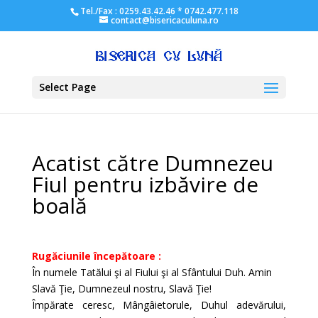
Tel./Fax : 0259.43.42.46 * 0742.477.118
contact@bisericaculuna.ro
Select Page
Acatist către Dumnezeu
Fiul pentru izbăvire de
boală
Rugăciunile începătoare :
În numele Tatălui şi al Fiului şi al Sfântului Duh. Amin
Slavă Ţie, Dumnezeul nostru, Slavă Ţie!
Împărate ceresc, Mângâietorule, Duhul adevărului,