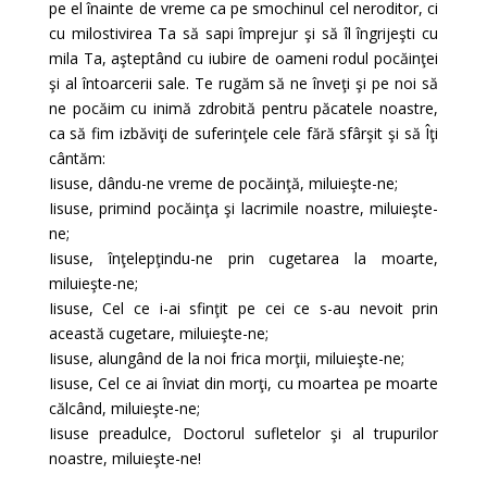
pe el înainte de vreme ca pe smochinul cel neroditor, ci
cu milostivirea Ta să sapi împrejur şi să îl îngrijeşti cu
mila Ta, aşteptând cu iubire de oameni rodul pocăinţei
şi al întoarcerii sale. Te rugăm să ne înveţi şi pe noi să
ne pocăim cu inimă zdrobită pentru păcatele noastre,
ca să fim izbăviţi de suferinţele cele fără sfârşit şi să Îţi
cântăm:
Iisuse, dându-ne vreme de pocăinţă, miluieşte-ne;
Iisuse, primind pocăinţa şi lacrimile noastre, miluieşte-
ne;
Iisuse, înţelepţindu-ne prin cugetarea la moarte,
miluieşte-ne;
Iisuse, Cel ce i-ai sfinţit pe cei ce s-au nevoit prin
această cugetare, miluieşte-ne;
Iisuse, alungând de la noi frica morţii, miluieşte-ne;
Iisuse, Cel ce ai înviat din morţi, cu moartea pe moarte
călcând, miluieşte-ne;
Iisuse preadulce, Doctorul sufletelor şi al trupurilor
noastre, miluieşte-ne!