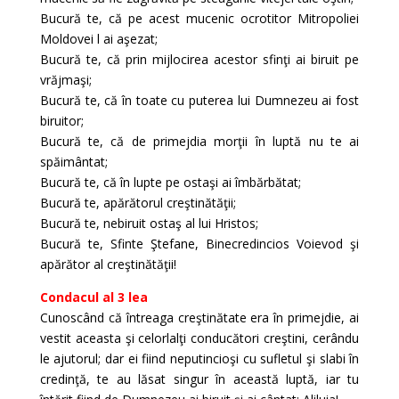
Bucură te, că pe acest mucenic ocrotitor Mitropoliei
Moldovei l ai aşezat;
Bucură te, că prin mijlocirea acestor sfinţi ai biruit pe
vrăjmaşi;
Bucură te, că în toate cu puterea lui Dumnezeu ai fost
biruitor;
Bucură te, că de primejdia morţii în luptă nu te ai
spăimântat;
Bucură te, că în lupte pe ostaşi ai îmbărbătat;
Bucură te, apărătorul creştinătăţii;
Bucură te, nebiruit ostaş al lui Hristos;
Bucură te, Sfinte Ştefane, Binecredincios Voievod şi
apărător al creştinătăţii!
Condacul al 3 lea
Cunoscând că întreaga creştinătate era în primejdie, ai
vestit aceasta şi celorlalţi conducători creştini, cerându
le ajutorul; dar ei fiind neputincioşi cu sufletul şi slabi în
credinţă, te au lăsat singur în această luptă, iar tu