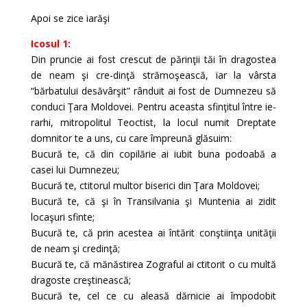
Apoi se zice iarăşi
Icosul 1:
Din pruncie ai fost crescut de părinţii tăi în dragostea
de neam şi cre-dinţă strămoşească, iar la vârsta
“bărbatului desăvârşit” rânduit ai fost de Dumnezeu să
conduci Ţara Moldovei. Pentru aceasta sfinţitul între ie-
rarhi, mitropolitul Teoctist, la locul numit Dreptate
domnitor te a uns, cu care împreună glăsuim:
Bucură te, că din copilărie ai iubit buna podoabă a
casei lui Dumnezeu;
Bucură te, ctitorul multor biserici din Ţara Moldovei;
Bucură te, că şi în Transilvania şi Muntenia ai zidit
locaşuri sfinte;
Bucură te, că prin acestea ai întărit conştiinţa unităţii
de neam şi credinţă;
Bucură te, că mănăstirea Zograful ai ctitorit o cu multă
dragoste creştinească;
Bucură te, cel ce cu aleasă dărnicie ai împodobit