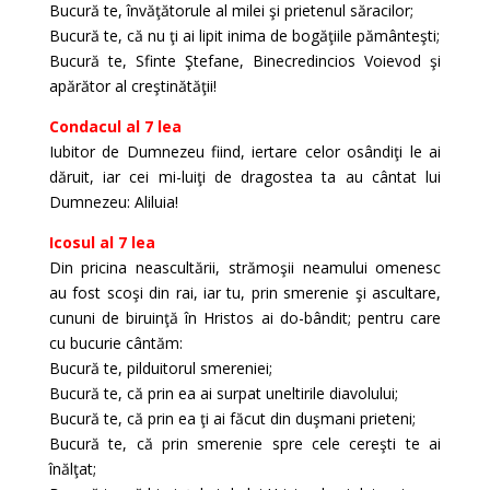
Bucură te, învăţătorule al milei şi prietenul săracilor;
Bucură te, că nu ţi ai lipit inima de bogăţiile pământeşti;
Bucură te, Sfinte Ştefane, Binecredincios Voievod şi
apărător al creştinătăţii!
Condacul al 7 lea
Iubitor de Dumnezeu fiind, iertare celor osândiţi le ai
dăruit, iar cei mi-luiţi de dragostea ta au cântat lui
Dumnezeu: Aliluia!
Icosul al 7 lea
Din pricina neascultării, strămoşii neamului omenesc
au fost scoşi din rai, iar tu, prin smerenie şi ascultare,
cununi de biruinţă în Hristos ai do-bândit; pentru care
cu bucurie cântăm:
Bucură te, pilduitorul smereniei;
Bucură te, că prin ea ai surpat uneltirile diavolului;
Bucură te, că prin ea ţi ai făcut din duşmani prieteni;
Bucură te, că prin smerenie spre cele cereşti te ai
înălţat;