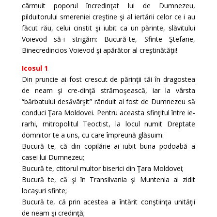
cârmuit poporul încredinţat lui de Dumnezeu,
pilduitorului smereniei creştine şi al iertării celor ce i au
făcut rău, celui cinstit şi iubit ca un părinte, slăvitului
Voievod să-i strigăm: Bucură-te, Sfinte Ştefane,
Binecredincios Voievod şi apărător al creştinătăţii!
Icosul 1
Din pruncie ai fost crescut de părinţii tăi în dragostea
de neam şi cre-dinţă strămoşească, iar la vârsta
“bărbatului desăvârşit” rânduit ai fost de Dumnezeu să
conduci Ţara Moldovei. Pentru aceasta sfinţitul între ie-
rarhi, mitropolitul Teoctist, la locul numit Dreptate
domnitor te a uns, cu care împreună glăsuim:
Bucură te, că din copilărie ai iubit buna podoabă a
casei lui Dumnezeu;
Bucură te, ctitorul multor biserici din Ţara Moldovei;
Bucură te, că şi în Transilvania şi Muntenia ai zidit
locaşuri sfinte;
Bucură te, că prin acestea ai întărit conştiinţa unităţii
de neam şi credinţă;