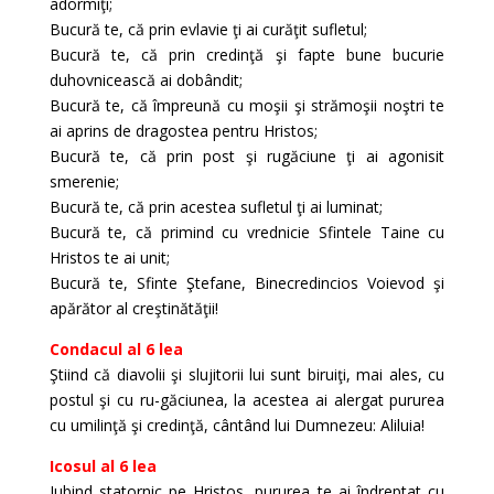
adormiţi;
Bucură te, că prin evlavie ţi ai curăţit sufletul;
Bucură te, că prin credinţă şi fapte bune bucurie
duhovnicească ai dobândit;
Bucură te, că împreună cu moşii şi strămoşii noştri te
ai aprins de dragostea pentru Hristos;
Bucură te, că prin post şi rugăciune ţi ai agonisit
smerenie;
Bucură te, că prin acestea sufletul ţi ai luminat;
Bucură te, că primind cu vrednicie Sfintele Taine cu
Hristos te ai unit;
Bucură te, Sfinte Ştefane, Binecredincios Voievod şi
apărător al creştinătăţii!
Condacul al 6 lea
Ştiind că diavolii şi slujitorii lui sunt biruiţi, mai ales, cu
postul şi cu ru-găciunea, la acestea ai alergat pururea
cu umilinţă şi credinţă, cântând lui Dumnezeu: Aliluia!
Icosul al 6 lea
Iubind statornic pe Hristos, pururea te ai îndreptat cu