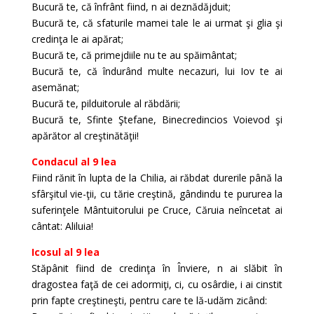
Bucură te, că înfrânt fiind, n ai deznădăjduit;
Bucură te, că sfaturile mamei tale le ai urmat şi glia şi
credinţa le ai apărat;
Bucură te, că primejdiile nu te au spăimântat;
Bucură te, că îndurând multe necazuri, lui Iov te ai
asemănat;
Bucură te, pilduitorule al răbdării;
Bucură te, Sfinte Ştefane, Binecredincios Voievod şi
apărător al creştinătăţii!
Condacul al 9 lea
Fiind rănit în lupta de la Chilia, ai răbdat durerile până la
sfârşitul vie-ţii, cu tărie creştină, gândindu te pururea la
suferinţele Mântuitorului pe Cruce, Căruia neîncetat ai
cântat: Aliluia!
Icosul al 9 lea
Stăpânit fiind de credinţa în Înviere, n ai slăbit în
dragostea faţă de cei adormiţi, ci, cu osârdie, i ai cinstit
prin fapte creştineşti, pentru care te lă-udăm zicând: