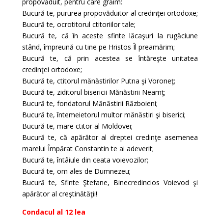
propovăduit, pentru care grăim:
Bucură te, pururea propovăduitor al credinţei ortodoxe;
Bucură te, ocrotitorul ctitoriilor tale;
Bucură te, că în aceste sfinte lăcaşuri la rugăciune
stând, împreună cu tine pe Hristos Îl preamărim;
Bucură te, că prin acestea se întăreşte unitatea
credinţei ortodoxe;
Bucură te, ctitorul mănăstirilor Putna şi Voroneţ;
Bucură te, ziditorul bisericii Mănăstirii Neamţ;
Bucură te, fondatorul Mănăstirii Războieni;
Bucură te, întemeietorul multor mănăstiri şi biserici;
Bucură te, mare ctitor al Moldovei;
Bucură te, că apărător al dreptei credinţe asemenea
marelui Împărat Constantin te ai adeverit;
Bucură te, întâiule din ceata voievozilor;
Bucură te, om ales de Dumnezeu;
Bucură te, Sfinte Ştefane, Binecredincios Voievod şi
apărător al creştinătăţii!
Condacul al 12 lea