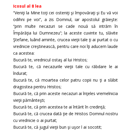
Icosul al 8 lea
“Veniţi la Mine toţi cei osteniţi şi împovăraţi şi Eu vă voi
odihni pe voi”, a zis Domnul, iar apostolul grăieşte:
“prin multe necazuri se cade nouă să intrăm în
Împărăţia lui Dumnezeu”; la aceste cuvinte tu, slăvite
Ştefane, luând aminte, crucea vieţii tale ţi ai purtat o cu
vrednicie creştinească, pentru care noi îţi aducem laude
ca acestea:
Bucură te, vrednicul ostaş al lui Hristos;
Bucură te, că necazurile vieţii tale cu răbdare le ai
îndurat;
Bucură te, că moartea celor patru copii nu ţi a slăbit
dragostea pentru Hristos;
Bucură te, că prin aceste necazuri ai înţeles vremelnicia
vieţii pământeşti;
Bucură te, că prin acestea te ai întărit în credinţă;
Bucură te, că crucea dată ţie de Hristos Domnul nostru
cu vrednicie o ai purtat;
Bucură te, că jugul vieţii bun şi uşor l ai socotit;