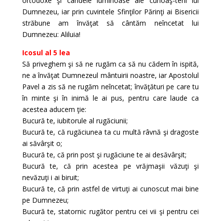
ortodoxe şi candele luminoase ale cunoaş-terii lui
Dumnezeu, iar prin cuvintele Sfinţilor Părinţi ai Bisericii
străbune am învăţat să cântăm neîncetat lui
Dumnezeu: Aliluia!
Icosul al 5 lea
Să priveghem şi să ne rugăm ca să nu cădem în ispită,
ne a învăţat Dumnezeul mântuirii noastre, iar Apostolul
Pavel a zis să ne rugăm neîncetat; învăţături pe care tu
în minte şi în inimă le ai pus, pentru care laude ca
acestea aducem ţie:
Bucură te, iubitorule al rugăciunii;
Bucură te, că rugăciunea ta cu multă râvnă şi dragoste
ai săvârşit o;
Bucură te, că prin post şi rugăciune te ai desăvârşit;
Bucură te, că prin acestea pe vrăjmaşii văzuţi şi
nevăzuţi i ai biruit;
Bucură te, că prin astfel de virtuţi ai cunoscut mai bine
pe Dumnezeu;
Bucură te, statornic rugător pentru cei vii şi pentru cei