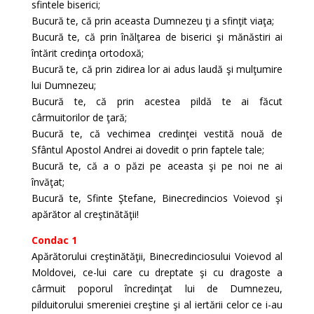
sfintele biserici;
Bucură te, că prin aceasta Dumnezeu ţi a sfinţit viaţa;
Bucură te, că prin înălţarea de biserici şi mănăstiri ai
întărit credinţa ortodoxă;
Bucură te, că prin zidirea lor ai adus laudă şi mulţumire
lui Dumnezeu;
Bucură te, că prin acestea pildă te ai făcut
cârmuitorilor de ţară;
Bucură te, că vechimea credinţei vestită nouă de
Sfântul Apostol Andrei ai dovedit o prin faptele tale;
Bucură te, că a o păzi pe aceasta şi pe noi ne ai
învăţat;
Bucură te, Sfinte Ştefane, Binecredincios Voievod şi
apărător al creştinătăţii!
Condac 1
Apărătorului creştinătăţii, Binecredinciosului Voievod al
Moldovei, ce-lui care cu dreptate şi cu dragoste a
cârmuit poporul încredinţat lui de Dumnezeu,
pilduitorului smereniei creştine şi al iertării celor ce i-au