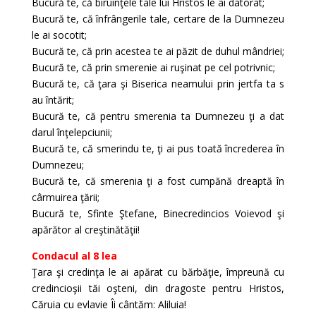
Bucură te, că biruinţele tale lui Hristos le ai datorat;
Bucură te, că înfrângerile tale, certare de la Dumnezeu
le ai socotit;
Bucură te, că prin acestea te ai păzit de duhul mândriei;
Bucură te, că prin smerenie ai ruşinat pe cel potrivnic;
Bucură te, că ţara şi Biserica neamului prin jertfa ta s
au întărit;
Bucură te, că pentru smerenia ta Dumnezeu ţi a dat
darul înţelepciunii;
Bucură te, că smerindu te, ţi ai pus toată încrederea în
Dumnezeu;
Bucură te, că smerenia ţi a fost cumpănă dreaptă în
cârmuirea ţării;
Bucură te, Sfinte Ştefane, Binecredincios Voievod şi
apărător al creştinătăţii!
Condacul al 8 lea
Ţara şi credinţa le ai apărat cu bărbăţie, împreună cu
credincioşii tăi oşteni, din dragoste pentru Hristos,
Căruia cu evlavie Îi cântăm: Aliluia!