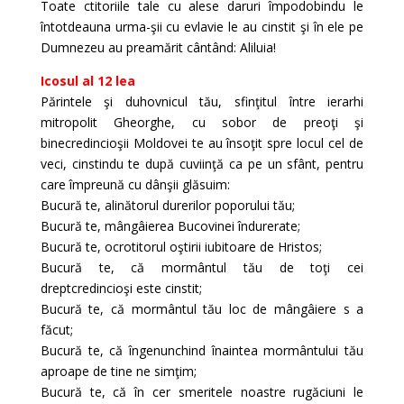
Toate ctitoriile tale cu alese daruri împodobindu le
întotdeauna urma-şii cu evlavie le au cinstit şi în ele pe
Dumnezeu au preamărit cântând: Aliluia!
Icosul al 12 lea
Părintele şi duhovnicul tău, sfinţitul între ierarhi
mitropolit Gheorghe, cu sobor de preoţi şi
binecredincioşii Moldovei te au însoţit spre locul cel de
veci, cinstindu te după cuviinţă ca pe un sfânt, pentru
care împreună cu dânşii glăsuim:
Bucură te, alinătorul durerilor poporului tău;
Bucură te, mângâierea Bucovinei îndurerate;
Bucură te, ocrotitorul oştirii iubitoare de Hristos;
Bucură te, că mormântul tău de toţi cei
dreptcredincioşi este cinstit;
Bucură te, că mormântul tău loc de mângâiere s a
făcut;
Bucură te, că îngenunchind înaintea mormântului tău
aproape de tine ne simţim;
Bucură te, că în cer smeritele noastre rugăciuni le