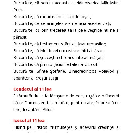
Bucură te, că pentru aceasta ai zidit biserica Mănăstirii
Putna;
Bucură te, că moartea nu te a înfricoşat;
Bucură te, cel ce ai înţeles vremelnicia acestei vieţi;
Bucură te, că prin trecerea ta la cele veşnice nu ne ai
părăsit;
Bucură te, că testament sfânt ai lăsat urmaşilor;
Bucură te, că Moldovei urmaşi vrednici ai lăsat;
Bucură te, că şi aceştia ctitorii sfinte au înălţat;
Bucură te, că prin rugăciunile tale i ai ocrotit;
Bucură te, Sfinte Ştefane, Binecredincios Voievod şi
apărător al creştinătăţii!
Condacul al 11 lea
Strămutându te la lăcaşurile de veci, rugător neîncetat
către Dumnezeu te am aflat, pentru care, împreună cu
tine, Îi cântăm: Aliluia!
Icosul al 11 lea
Iubind pe Hristos, frumuseţea şi adevărul credinţei ai