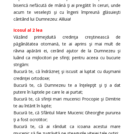
biserică nefăcută de mână ţi ai pregătit în ceruri, unde
acum te veseleşti şi cu îngerii împreună glăsuieşti
cântând lui Dumnezeu: Aliluia!
Icosul al 2 lea
Văzând primejduită credinţa creştinească de
păgânătatea otomană, te ai aprins şi mai mult de
râvna apărării ei, cerând ajutor de la Dumnezeu şi
luând ca mijlocitori pe sfinţi; pentru aceea cu bucurie
strigăm:
Bucură te, că îndrăzneţ şi iscusit ai luptat cu duşmanii
credinţei ortodoxe;
Bucură te, că Dumnezeu te a înţelepţit şi ţi a dat
putere în luptele pe care le ai purtat;
Bucură te, că sfinţii mari mucenici Procopie şi Dimitrie
te au întărit în lupte;
Bucură te, că Sfântul Mare Mucenic Gheorghe pururea
ţi a fost ocrotitor;
Bucură te, că ai rânduit ca icoana acestui mare
mucenic să fie zugrăvită pe steagurile vitejei tale oştiri;