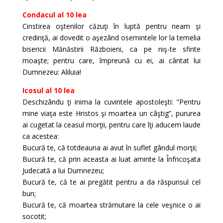
Condacul al 10 lea
Cinstirea oştenilor căzuţi în luptă pentru neam şi
credinţă, ai dovedit o aşezând osemintele lor la temelia
bisericii Mănăstirii Războieni, ca pe niş-te sfinte
moaşte; pentru care, împreună cu ei, ai cântat lui
Dumnezeu: Aliluia!
Icosul al 10 lea
Deschizându ţi inima la cuvintele apostoleşti: ”Pentru
mine viaţa este Hristos şi moartea un câştig”, pururea
ai cugetat la ceasul morţii, pentru care îţi aducem laude
ca acestea:
Bucură te, că totdeauna ai avut în suflet gândul morţii;
Bucură te, că prin aceasta ai luat aminte la Înfricoşata
Judecată a lui Dumnezeu;
Bucură te, că te ai pregătit pentru a da răspunsul cel
bun;
Bucură te, că moartea strămutare la cele veşnice o ai
socotit;