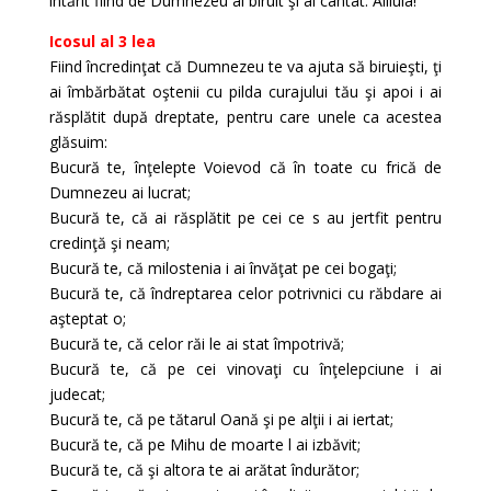
întărit fiind de Dumnezeu ai biruit şi ai cântat: Aliluia!
Icosul al 3 lea
Fiind încredinţat că Dumnezeu te va ajuta să biruieşti, ţi
ai îmbărbătat oştenii cu pilda curajului tău şi apoi i ai
răsplătit după dreptate, pentru care unele ca acestea
glăsuim:
Bucură te, înţelepte Voievod că în toate cu frică de
Dumnezeu ai lucrat;
Bucură te, că ai răsplătit pe cei ce s au jertfit pentru
credinţă şi neam;
Bucură te, că milostenia i ai învăţat pe cei bogaţi;
Bucură te, că îndreptarea celor potrivnici cu răbdare ai
aşteptat o;
Bucură te, că celor răi le ai stat împotrivă;
Bucură te, că pe cei vinovaţi cu înţelepciune i ai
judecat;
Bucură te, că pe tătarul Oană şi pe alţii i ai iertat;
Bucură te, că pe Mihu de moarte l ai izbăvit;
Bucură te, că şi altora te ai arătat îndurător;