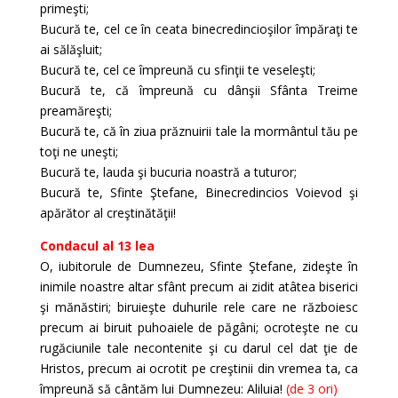
primeşti;
Bucură te, cel ce în ceata binecredincioşilor împăraţi te
ai sălăşluit;
Bucură te, cel ce împreună cu sfinţii te veseleşti;
Bucură te, că împreună cu dânşii Sfânta Treime
preamăreşti;
Bucură te, că în ziua prăznuirii tale la mormântul tău pe
toţi ne uneşti;
Bucură te, lauda şi bucuria noastră a tuturor;
Bucură te, Sfinte Ştefane, Binecredincios Voievod şi
apărător al creştinătăţii!
Condacul al 13 lea
O, iubitorule de Dumnezeu, Sfinte Ştefane, zideşte în
inimile noastre altar sfânt precum ai zidit atâtea biserici
şi mănăstiri; biruieşte duhurile rele care ne războiesc
precum ai biruit puhoaiele de păgâni; ocroteşte ne cu
rugăciunile tale necontenite şi cu darul cel dat ţie de
Hristos, precum ai ocrotit pe creştinii din vremea ta, ca
împreună să cântăm lui Dumnezeu: Aliluia!
(de 3 ori)