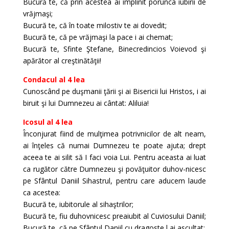
Bucură te, că prin acestea ai împlinit porunca iubirii de
vrăjmaşi;
Bucură te, că în toate milostiv te ai dovedit;
Bucură te, că pe vrăjmaşi la pace i ai chemat;
Bucură te, Sfinte Ştefane, Binecredincios Voievod şi
apărător al creştinătăţii!
Condacul al 4 lea
Cunoscând pe duşmanii ţării şi ai Bisericii lui Hristos, i ai
biruit şi lui Dumnezeu ai cântat: Aliluia!
Icosul al 4 lea
Înconjurat fiind de mulţimea potrivnicilor de alt neam,
ai înţeles că numai Dumnezeu te poate ajuta; drept
aceea te ai silit să I faci voia Lui. Pentru aceasta ai luat
ca rugător către Dumnezeu şi povăţuitor duhov-nicesc
pe Sfântul Daniil Sihastrul, pentru care aducem laude
ca acestea:
Bucură te, iubitorule al sihaştrilor;
Bucură te, fiu duhovnicesc preaiubit al Cuviosului Daniil;
Bucură te, că pe Sfântul Daniil cu dragoste l ai ascultat;