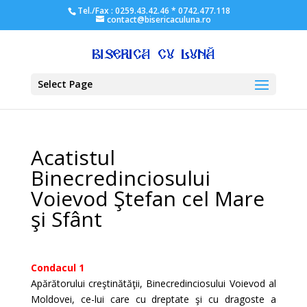
Tel./Fax : 0259.43.42.46 * 0742.477.118
contact@bisericaculuna.ro
Select Page
Acatistul
Binecredinciosului
Voievod Ştefan cel Mare
şi Sfânt
Condacul 1
Apărătorului creştinătăţii, Binecredinciosului Voievod al
Moldovei, ce-lui care cu dreptate şi cu dragoste a