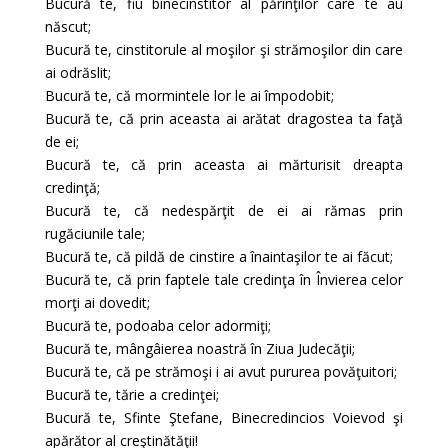
Bucură te, fiu binecinstitor al părinţilor care te au
născut;
Bucură te, cinstitorule al moşilor şi strămoşilor din care
ai odrăslit;
Bucură te, că mormintele lor le ai împodobit;
Bucură te, că prin aceasta ai arătat dragostea ta faţă
de ei;
Bucură te, că prin aceasta ai mărturisit dreapta
credinţă;
Bucură te, că nedespărţit de ei ai rămas prin
rugăciunile tale;
Bucură te, că pildă de cinstire a înaintaşilor te ai făcut;
Bucură te, că prin faptele tale credinţa în Învierea celor
morţi ai dovedit;
Bucură te, podoaba celor adormiţi;
Bucură te, mângâierea noastră în Ziua Judecăţii;
Bucură te, că pe strămoşi i ai avut pururea povăţuitori;
Bucură te, tărie a credinţei;
Bucură te, Sfinte Ştefane, Binecredincios Voievod şi
apărător al creştinătăţii!