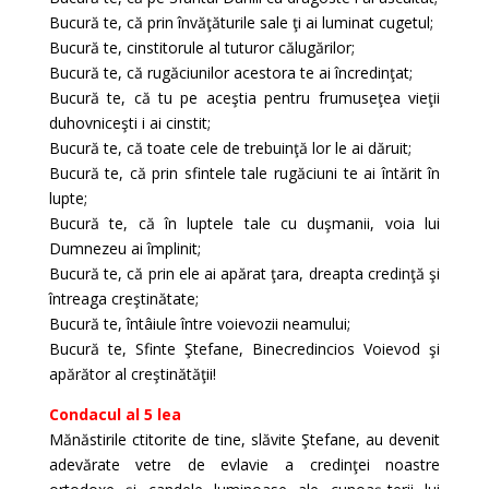
Bucură te, că prin învăţăturile sale ţi ai luminat cugetul;
Bucură te, cinstitorule al tuturor călugărilor;
Bucură te, că rugăciunilor acestora te ai încredinţat;
Bucură te, că tu pe aceştia pentru frumuseţea vieţii
duhovniceşti i ai cinstit;
Bucură te, că toate cele de trebuinţă lor le ai dăruit;
Bucură te, că prin sfintele tale rugăciuni te ai întărit în
lupte;
Bucură te, că în luptele tale cu duşmanii, voia lui
Dumnezeu ai împlinit;
Bucură te, că prin ele ai apărat ţara, dreapta credinţă şi
întreaga creştinătate;
Bucură te, întâiule între voievozii neamului;
Bucură te, Sfinte Ştefane, Binecredincios Voievod şi
apărător al creştinătăţii!
Condacul al 5 lea
Mănăstirile ctitorite de tine, slăvite Ştefane, au devenit
adevărate vetre de evlavie a credinţei noastre