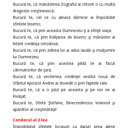
Bucură te, că mănăstirea Zograful ai ctitorit o cu multă
dragoste creştinească;
Bucură te, cel ce cu aleasă dărnicie ai împodobit
sfintele biserici;
Bucură te, că prin aceasta Dumnezeu ţi a sfinţit viaţa;
Bucură te, că prin înălţarea de biserici şi mănăstiri ai
întărit credinţa ortodoxă;
Bucură te, că prin zidirea lor ai adus laudă şi mulţumire
lui Dumnezeu;
Bucură te, că prin acestea pildă te ai făcut
cârmuitorilor de ţară;
Bucură te, că vechimea credinţei vestită nouă de
Sfântul Apostol Andrei ai dovedit o prin faptele tale;
Bucură te, că a o păzi pe aceasta şi pe noi ne ai
învăţat;
Bucură te, Sfinte Ştefane, Binecredincios Voievod şi
apărător al creştinătăţii!
Condacul al 2 lea
Împodobind sfintele locaşuri cu daruri prea alese