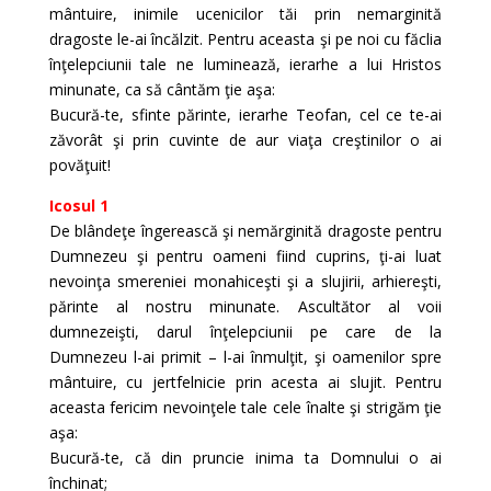
mântuire, inimile ucenicilor tăi prin nemarginită
dragoste le-ai încălzit. Pentru aceasta şi pe noi cu făclia
înţelepciunii tale ne luminează, ierarhe a lui Hristos
minunate, ca să cântăm ţie aşa:
Bucură-te, sfinte părinte, ierarhe Teofan, cel ce te-ai
zăvorât şi prin cuvinte de aur viaţa creştinilor o ai
povăţuit!
Icosul 1
De blândeţe îngerească şi nemărginită dragoste pentru
Dumnezeu şi pentru oameni fiind cuprins, ţi-ai luat
nevoinţa smereniei monahiceşti şi a slujirii, arhiereşti,
părinte al nostru minunate. Ascultător al voii
dumnezeişti, darul înţelepciunii pe care de la
Dumnezeu l-ai primit – l-ai înmulţit, şi oamenilor spre
mântuire, cu jertfelnicie prin acesta ai slujit. Pentru
aceasta fericim nevoinţele tale cele înalte şi strigăm ţie
aşa:
Bucură-te, că din pruncie inima ta Domnului o ai
închinat;