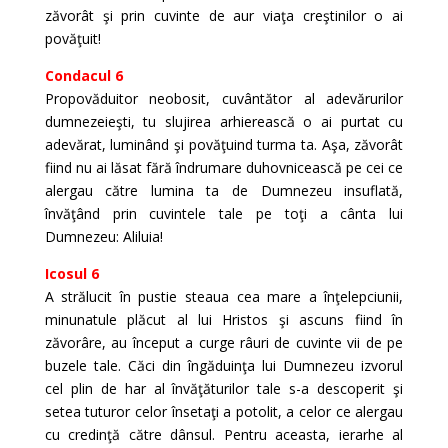
zăvorât şi prin cuvinte de aur viaţa creştinilor o ai
povăţuit!
Condacul 6
Propovăduitor neobosit, cuvântător al adevărurilor
dumnezeieşti, tu slujirea arhierească o ai purtat cu
adevărat, luminând şi povăţuind turma ta. Aşa, zăvorât
fiind nu ai lăsat fără îndrumare duhovnicească pe cei ce
alergau către lumina ta de Dumnezeu insuflată,
învăţând prin cuvintele tale pe toţi a cânta lui
Dumnezeu: Aliluia!
Icosul 6
A strălucit în pustie steaua cea mare a înţelepciunii,
minunatule plăcut al lui Hristos şi ascuns fiind în
zăvorâre, au început a curge râuri de cuvinte vii de pe
buzele tale. Căci din îngăduinţa lui Dumnezeu izvorul
cel plin de har al învăţăturilor tale s-a descoperit şi
setea tuturor celor însetaţi a potolit, a celor ce alergau
cu credinţă către dânsul. Pentru aceasta, ierarhe al