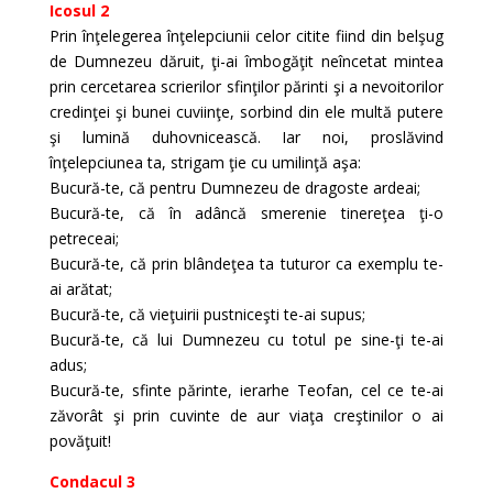
Icosul 2
Prin înţelegerea înţelepciunii celor citite fiind din belşug
de Dumnezeu dăruit, ţi-ai îmbogăţit neîncetat mintea
prin cercetarea scrierilor sfinţilor părinti şi a nevoitorilor
credinţei şi bunei cuviinţe, sorbind din ele multă putere
şi lumină duhovnicească. Iar noi, proslăvind
înţelepciunea ta, strigam ţie cu umilinţă aşa:
Bucură-te, că pentru Dumnezeu de dragoste ardeai;
Bucură-te, că în adâncă smerenie tinereţea ţi-o
petreceai;
Bucură-te, că prin blândeţea ta tuturor ca exemplu te-
ai arătat;
Bucură-te, că vieţuirii pustniceşti te-ai supus;
Bucură-te, că lui Dumnezeu cu totul pe sine-ţi te-ai
adus;
Bucură-te, sfinte părinte, ierarhe Teofan, cel ce te-ai
zăvorât şi prin cuvinte de aur viaţa creştinilor o ai
povăţuit!
Condacul 3