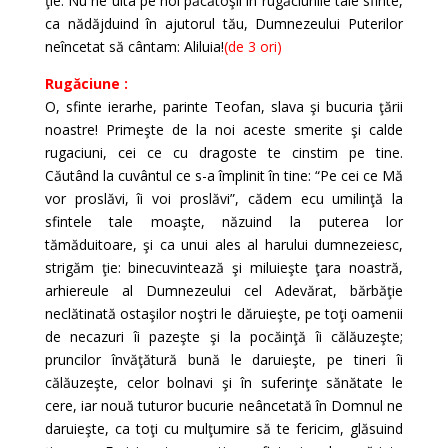
ţie. Nu ne uita pe noi păcătoşii în rugăciunile tale sfinte,
ca nădăjduind în ajutorul tău, Dumnezeului Puterilor
neîncetat să cântam: Aliluia!
(de 3 ori)
Rugăciune :
O, sfinte ierarhe, parinte Teofan, slava şi bucuria ţării
noastre! Primeşte de la noi aceste smerite şi calde
rugaciuni, cei ce cu dragoste te cinstim pe tine.
Căutând la cuvântul ce s-a împlinit în tine: “Pe cei ce Mă
vor proslăvi, îi voi proslăvi”, cădem ecu umilinţă la
sfintele tale moaşte, năzuind la puterea lor
tămăduitoare, şi ca unui ales al harului dumnezeiesc,
strigăm ţie: binecuvintează şi miluieşte ţara noastră,
arhiereule al Dumnezeului cel Adevărat, bărbăţie
neclătinată ostaşilor noştri le dăruieşte, pe toţi oamenii
de necazuri îi pazeşte şi la pocăinţă îi călăuzeşte;
pruncilor învăţătură bună le daruieşte, pe tineri îi
călăuzeşte, celor bolnavi şi în suferinţe sănătate le
cere, iar nouă tuturor bucurie neâncetată în Domnul ne
daruieşte, ca toţi cu mulţumire să te fericim, glăsuind