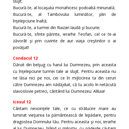
slujit;
Bucură-te, al locaşului monahicesc podoabă minunată;
Bucură-te, al Tambovului luminător, plin de
înţelepciune înaltă;
Bucură-te, a turmei din Riazan laudă şi bucurie;
Bucură-te, sfinte părinte, ierarhe Teofan, cel ce te-ai
zăvorât şi prin cuvinte de aur viaţa creştinilor o ai
povăţuit!
Condacul 12
Dăruit din belşug cu harul lui Dumnezeu, prin aceasta
cu înţelepciune turmei tale ai slujit. Pentru aceasta nu
ne lăsa nici pe noi, cei ce în mijlocirea ta din ceruri
către Dumnezeu am nădăjduit, că tu acolo în netăcută
slavoslovie petreci, cântând lui Dumnezeu: Aliluia!
Icosul 12
Cântam nevoinţele tale, ce cu strălucire mare au
luminat vieţuirea ta pământească de lepădare, pentru
dragostea Domnului tău. Pentru aceasta şi noi, ierarhe
al lui Dumnezeu, blând şi milostiv, cu nădejde căutam