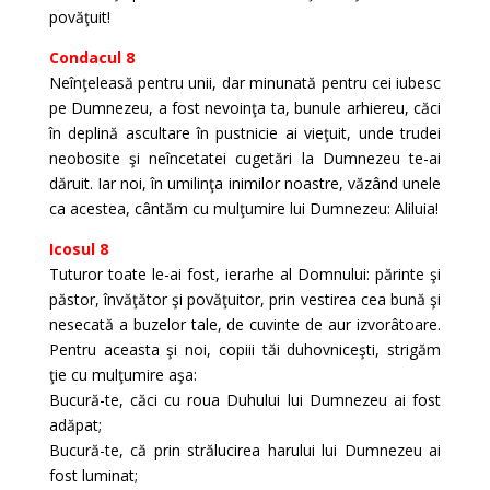
povăţuit!
Condacul 8
Neînţeleasă pentru unii, dar minunată pentru cei iubesc
pe Dumnezeu, a fost nevoinţa ta, bunule arhiereu, căci
în deplină ascultare în pustnicie ai vieţuit, unde trudei
neobosite şi neîncetatei cugetări la Dumnezeu te-ai
dăruit. Iar noi, în umilinţa inimilor noastre, văzând unele
ca acestea, cântăm cu mulţumire lui Dumnezeu: Aliluia!
Icosul 8
Tuturor toate le-ai fost, ierarhe al Domnului: părinte şi
păstor, învăţător şi povăţuitor, prin vestirea cea bună şi
nesecată a buzelor tale, de cuvinte de aur izvorâtoare.
Pentru aceasta şi noi, copiii tăi duhovniceşti, strigăm
ţie cu mulţumire aşa:
Bucură-te, căci cu roua Duhului lui Dumnezeu ai fost
adăpat;
Bucură-te, că prin strălucirea harului lui Dumnezeu ai
fost luminat;