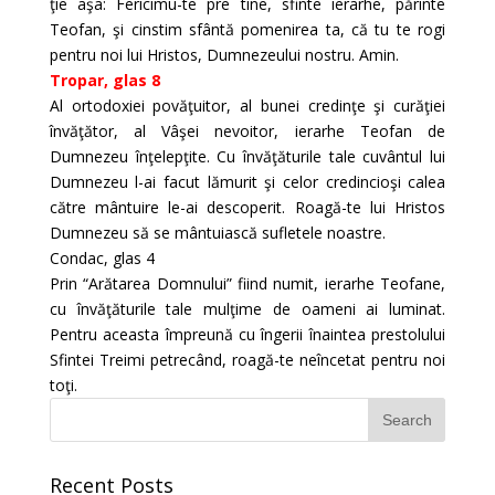
ţie aşa: Fericimu-te pre tine, sfinte ierarhe, părinte
Teofan, şi cinstim sfântă pomenirea ta, că tu te rogi
pentru noi lui Hristos, Dumnezeului nostru. Amin.
Tropar, glas 8
Al ortodoxiei povăţuitor, al bunei credinţe şi curăţiei
învăţător, al Vâşei nevoitor, ierarhe Teofan de
Dumnezeu înţelepţite. Cu învăţăturile tale cuvântul lui
Dumnezeu l-ai facut lămurit şi celor credincioşi calea
către mântuire le-ai descoperit. Roagă-te lui Hristos
Dumnezeu să se mântuiască sufletele noastre.
Condac, glas 4
Prin “Arătarea Domnului” fiind numit, ierarhe Teofane,
cu învăţăturile tale mulţime de oameni ai luminat.
Pentru aceasta împreună cu îngerii înaintea prestolului
Sfintei Treimi petrecând, roagă-te neîncetat pentru noi
toţi.
Recent Posts