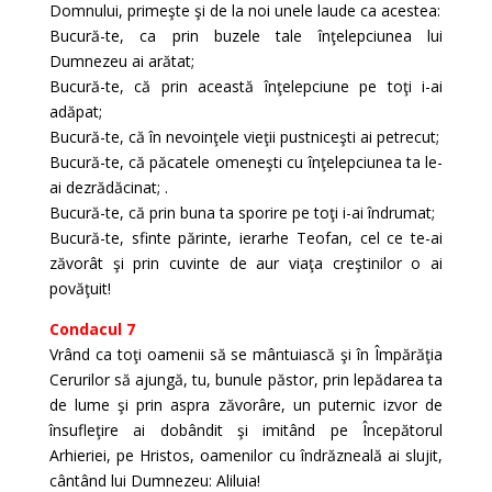
Domnului, primeşte şi de la noi unele laude ca acestea:
Bucură-te, ca prin buzele tale înţelepciunea lui
Dumnezeu ai arătat;
Bucură-te, că prin această înţelepciune pe toţi i-ai
adăpat;
Bucură-te, că în nevoinţele vieţii pustniceşti ai petrecut;
Bucură-te, că păcatele omeneşti cu înţelepciunea ta le-
ai dezrădăcinat; .
Bucură-te, că prin buna ta sporire pe toţi i-ai îndrumat;
Bucură-te, sfinte părinte, ierarhe Teofan, cel ce te-ai
zăvorât şi prin cuvinte de aur viaţa creştinilor o ai
povăţuit!
Condacul 7
Vrând ca toţi oamenii să se mântuiască şi în Împărăţia
Cerurilor să ajungă, tu, bunule păstor, prin lepădarea ta
de lume şi prin aspra zăvorâre, un puternic izvor de
însufleţire ai dobândit şi imitând pe Începătorul
Arhieriei, pe Hristos, oamenilor cu îndrăzneală ai slujit,
cântând lui Dumnezeu: Aliluia!