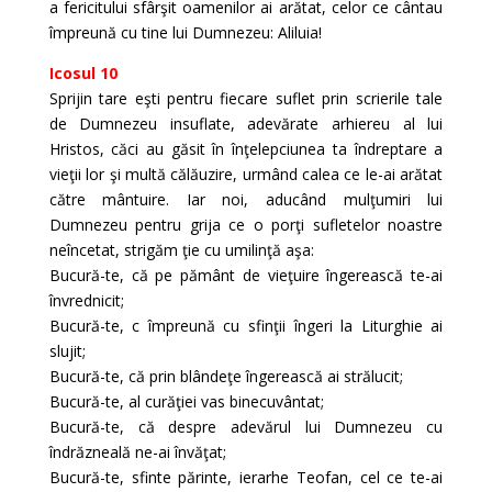
a fericitului sfârşit oamenilor ai arătat, celor ce cântau
împreună cu tine lui Dumnezeu: Aliluia!
Icosul 10
Sprijin tare eşti pentru fiecare suflet prin scrierile tale
de Dumnezeu insuflate, adevărate arhiereu al lui
Hristos, căci au găsit în înţelepciunea ta îndreptare a
vieţii lor şi multă călăuzire, urmând calea ce le-ai arătat
către mântuire. Iar noi, aducând mulţumiri lui
Dumnezeu pentru grija ce o porţi sufletelor noastre
neîncetat, strigăm ţie cu umilinţă aşa:
Bucură-te, că pe pământ de vieţuire îngerească te-ai
învrednicit;
Bucură-te, c împreună cu sfinţii îngeri la Liturghie ai
slujit;
Bucură-te, că prin blândeţe îngerească ai strălucit;
Bucură-te, al curăţiei vas binecuvântat;
Bucură-te, că despre adevărul lui Dumnezeu cu
îndrăzneală ne-ai învăţat;
Bucură-te, sfinte părinte, ierarhe Teofan, cel ce te-ai