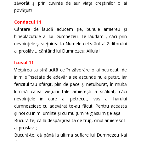
zăvorât şi prin cuvinte de aur viaţa creştinilor o ai
povăţuit!
Condacul 11
Cântare de laudă aducem ţie, bunule arhiereu şi
bineplăcutule al lui Dumnezeu. Te lăudam , căci prin
nevoinţele şi vieţuirea ta Numele cel sfânt al Ziditorului
ai proslăvit, cântând lui Dumnezeu: Aliluia !
Icosul 11
Vieţuirea ta strălucită ce în zăvorâre o ai petrecut, de
inimile însetate de adevăr a se ascunde nu a putut. Iar
fericitul tău sfârşit, plin de pace şi netulburat, în multă
lumină calea vieţuirii tale arhiereşti a scăldat, căci
nevoinţele în care ai petrecut, vas al harului
dumnezeiesc cu adevărat te-au făcut. Pentru aceasta
şi noi cu inimi umilite şi cu mulţumire glăsuim ţie aşa:
Bucură-te, că la despărţirea ta de trup, cinul arhieresc l-
ai proslavit;
Bucură-te, că până la ultima suflare lui Dumnezeu I-ai