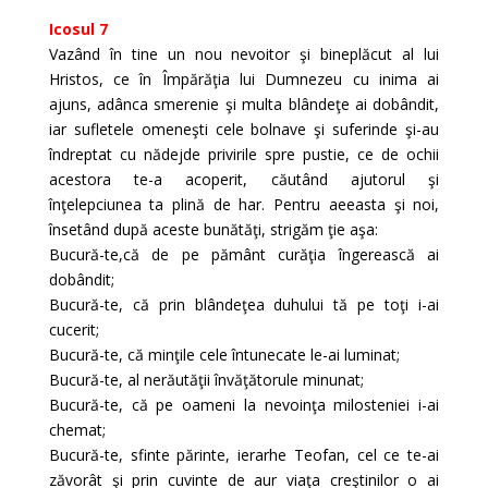
Icosul 7
Vazând în tine un nou nevoitor şi bineplăcut al lui
Hristos, ce în Împărăţia lui Dumnezeu cu inima ai
ajuns, adânca smerenie şi multa blândeţe ai dobândit,
iar sufletele omeneşti cele bolnave şi suferinde şi-au
îndreptat cu nădejde privirile spre pustie, ce de ochii
acestora te-a acoperit, căutând ajutorul şi
înţelepciunea ta plină de har. Pentru aeeasta şi noi,
însetând după aceste bunătăţi, strigăm ţie aşa:
Bucură-te,că de pe pământ curăţia îngerească ai
dobândit;
Bucură-te, că prin blândeţea duhului tă pe toţi i-ai
cucerit;
Bucură-te, că minţile cele întunecate le-ai luminat;
Bucură-te, al nerăutăţii învăţătorule minunat;
Bucură-te, că pe oameni la nevoinţa milosteniei i-ai
chemat;
Bucură-te, sfinte părinte, ierarhe Teofan, cel ce te-ai
zăvorât şi prin cuvinte de aur viaţa creştinilor o ai