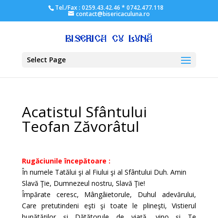
Tel./Fax : 0259.43.42.46 * 0742.477.118
contact@bisericaculuna.ro
Select Page
Acatistul Sfântului
Teofan Zăvorâtul
Rugăciunile începătoare :
În numele Tatălui şi al Fiului şi al Sfântului Duh. Amin
Slavă Ţie, Dumnezeul nostru, Slavă Ţie!
Împărate ceresc, Mângâietorule, Duhul adevărului,
Care pretutindeni eşti şi toate le plineşti, Vistierul
bunătăţilor şi Dătătorule de viaţă, vino şi Te