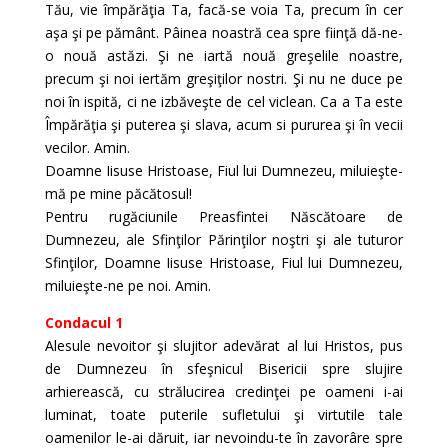
Tău, vie împărăţia Ta, facă-se voia Ta, precum în cer
aşa şi pe pământ. Pâinea noastră cea spre fiinţă dă-ne-
o nouă astăzi. Şi ne iartă nouă greşelile noastre,
precum şi noi iertăm greşiţilor nostri. Şi nu ne duce pe
noi în ispită, ci ne izbăveşte de cel viclean. Ca a Ta este
Împărăţia şi puterea şi slava, acum si pururea şi în vecii
vecilor. Amin.
Doamne Iisuse Hristoase, Fiul lui Dumnezeu, miluieşte-
mă pe mine păcătosul!
Pentru rugăciunile Preasfintei Născătoare de
Dumnezeu, ale Sfinţilor Părinţilor noştri şi ale tuturor
Sfinţilor, Doamne Iisuse Hristoase, Fiul lui Dumnezeu,
miluieşte-ne pe noi. Amin.
Condacul 1
Alesule nevoitor şi slujitor adevărat al lui Hristos, pus
de Dumnezeu în sfeşnicul Bisericii spre slujire
arhierească, cu strălucirea credinţei pe oameni i-ai
luminat, toate puterile sufletului şi virtutile tale
oamenilor le-ai dăruit, iar nevoindu-te în zavorâre spre