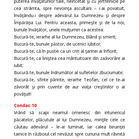
puterea învăţăturilor tale, neîncetat şi cu jertfelnicie pe
cea strâmta, spre nevoinţa ascultarii – i-ai povatuit,
învăţându-i despre adevărul lui Dumnezeu şi despre
Împărăţia Lui. Pentru aceasta, primeşte şi de la noi,
bunule învăţător, unele mulţumiri ca acestea:
Bucură-te, ierarhe al lui Dumnezeu, blând şi smerit;
Bucură-te, bunule păstor, de ucenici iubitor;
Bucură-te, că în pustie ca un crin al ţarinei ai înflorit;
Bucură-te, ca liniştea cea mântuitoare din zaăvorâre ai
iubit;
Bucură-te, bunule îndrumător al sufletelor zbuciumate;
Bucură-te, sfinte părinte, ierarhe Teofan, cel ce te-ai
zăvorât şi prin cuvinte de aur viaţa creştinilor o ai
povăţuit!
Condac 10
Vrând să scapi neamul omenesc din intunericul
păcatelor, plăcutule al lui Dumnezeu, minţile cele ce
căutau adevărul – le-ai luminat, iar calea biruinţei
tainice în războiul cel nevăzut spre cununa mult râvnită