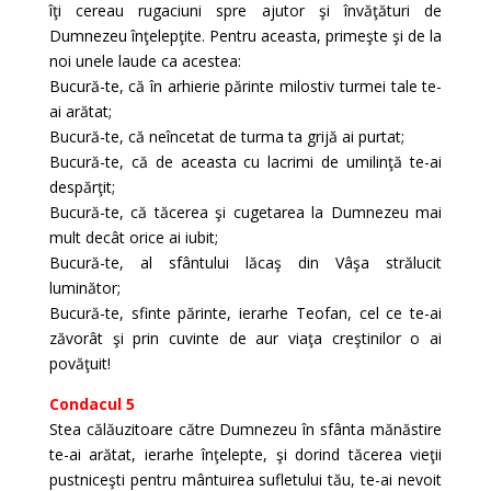
îţi cereau rugaciuni spre ajutor şi învăţături de
Dumnezeu înţelepţite. Pentru aceasta, primeşte şi de la
noi unele laude ca acestea:
Bucură-te, că în arhierie părinte milostiv turmei tale te-
ai arătat;
Bucură-te, că neîncetat de turma ta grijă ai purtat;
Bucură-te, că de aceasta cu lacrimi de umilinţă te-ai
despărţit;
Bucură-te, că tăcerea şi cugetarea la Dumnezeu mai
mult decât orice ai iubit;
Bucură-te, al sfântului lăcaş din Vâşa strălucit
luminător;
Bucură-te, sfinte părinte, ierarhe Teofan, cel ce te-ai
zăvorât şi prin cuvinte de aur viaţa creştinilor o ai
povăţuit!
Condacul 5
Stea călăuzitoare către Dumnezeu în sfânta mănăstire
te-ai arătat, ierarhe înţelepte, şi dorind tăcerea vieţii
pustniceşti pentru mântuirea sufletului tău, te-ai nevoit