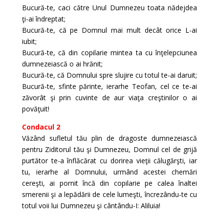
Bucură-te, caci către Unul Dumnezeu toata nădejdea
ţi-ai îndreptat;
Bucură-te, că pe Domnul mai mult decât orice L-ai
iubit;
Bucură-te, că din copilarie mintea ta cu înţelepciunea
dumnezeiască o ai hrănit;
Bucură-te, că Domnului spre slujire cu totul te-ai daruit;
Bucură-te, sfinte părinte, ierarhe Teofan, cel ce te-ai
zăvorât şi prin cuvinte de aur viaţa creştinilor o ai
povăţuit!
Condacul 2
Văzând sufletul tău plin de dragoste dumnezeiască
pentru Ziditorul tău şi Dumnezeu, Domnul cel de grijă
purtător te-a înflăcărat cu dorirea vieţii călugărşti, iar
tu, ierarhe al Domnului, urmând acestei chemări
cereşti, ai pornit încă din copilarie pe calea înaltei
smerenii şi a lepădării de cele lumeşti, încrezându-te cu
totul voii lui Dumnezeu şi cântându-I: Aliluia!