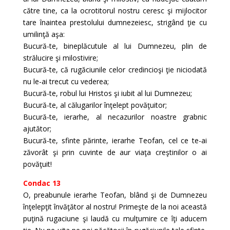
către tine, ca la ocrotitorul nostru ceresc şi mijlocitor
tare înaintea prestolului dumnezeiesc, strigând ţie cu
umilinţă aşa:
Bucură-te, bineplăcutule al lui Dumnezeu, plin de
strălucire şi milostivire;
Bucură-te, că rugăciunile celor credincioşi ţie niciodată
nu le-ai trecut cu vederea;
Bucură-te, robul lui Hristos şi iubit al lui Dumnezeu;
Bucură-te, al călugarilor înţelept povăţuitor;
Bucură-te, ierarhe, al necazurilor noastre grabnic
ajutător;
Bucură-te, sfinte părinte, ierarhe Teofan, cel ce te-ai
zăvorât şi prin cuvinte de aur viaţa creştinilor o ai
povăţuit!
Condac 13
O, preabunule ierarhe Teofan, blând şi de Dumnezeu
înţelepţit învăţător al nostru! Primeşte de la noi această
puţină rugaciune şi laudă cu mulţumire ce îţi aducem