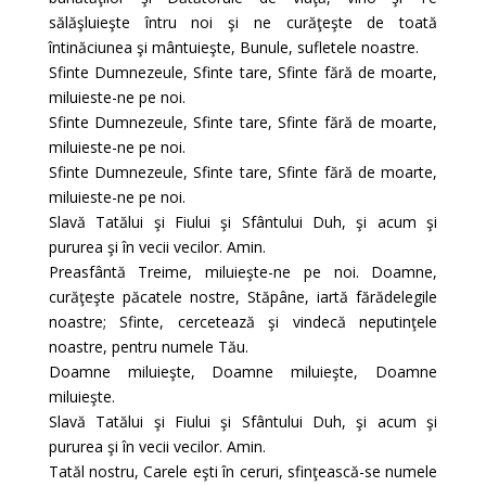
sălăşluieşte întru noi şi ne curăţeşte de toată
întinăciunea şi mântuieşte, Bunule, sufletele noastre.
Sfinte Dumnezeule, Sfinte tare, Sfinte fără de moarte,
miluieste-ne pe noi.
Sfinte Dumnezeule, Sfinte tare, Sfinte fără de moarte,
miluieste-ne pe noi.
Sfinte Dumnezeule, Sfinte tare, Sfinte fără de moarte,
miluieste-ne pe noi.
Slavă Tatălui şi Fiului şi Sfântului Duh, şi acum şi
pururea şi în vecii vecilor. Amin.
Preasfântă Treime, miluieşte-ne pe noi. Doamne,
curăţeşte păcatele nostre, Stăpâne, iartă fărădelegile
noastre; Sfinte, cercetează şi vindecă neputinţele
noastre, pentru numele Tău.
Doamne miluieşte, Doamne miluieşte, Doamne
miluieşte.
Slavă Tatălui şi Fiului şi Sfântului Duh, şi acum şi
pururea şi în vecii vecilor. Amin.
Tatăl nostru, Carele eşti în ceruri, sfinţească-se numele