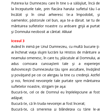
Puterea lui Dumnezeu care în tine s-a sălăşluit, încă de
la începuturile tale, prin flacăra harului sufletul tău l-a
încălzit şi în cinul arhieresc te-a împodobit, şi
oamenilor, păstorule cel bun, aşa te-a dăruit. Iar tu de
mântuirea sufletelor noastre cu ardoare grijă ai purtat
şi Domnului neobosit ai cântat: Aliluia!
Icosul 3
Având în inimă pe Unul Dumnezeu, cu multă bucurie ţi-
ai închinat viaţa slujirii lucrării lui Hristos de mântuire a
neamului omenesc, în care tu, plăcutule al Domnului, ai
adus comoara cunoaşterii tale şi a experieţei
duhovniceşti Dumnezeului tău spre ascultare, învăţând
şi povăţuind pe cei ce alergau la tine cu credinţă. Astfel
şi noi, fericind nevoinţele tale purtate spre mântuirea
sufletelor noastre, strigam ţie aşa:
Bucură-te, cel ce de Domnul eu înţelelepciune ai fost
adăpat;
Bucură-te, că în truda nevoinţei ai fost încerat;
Bucură-te, că smerenia şi blândeţea cu tărie le-ai