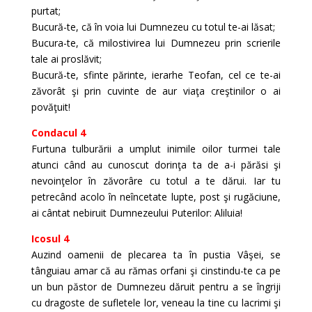
purtat;
Bucură-te, că în voia lui Dumnezeu cu totul te-ai lăsat;
Bucura-te, că milostivirea lui Dumnezeu prin scrierile
tale ai proslăvit;
Bucură-te, sfinte părinte, ierarhe Teofan, cel ce te-ai
zăvorât şi prin cuvinte de aur viaţa creştinilor o ai
povăţuit!
Condacul 4
Furtuna tulburării a umplut inimile oilor turmei tale
atunci când au cunoscut dorinţa ta de a-i părăsi şi
nevoinţelor în zăvorâre cu totul a te dărui. Iar tu
petrecând acolo în neîncetate lupte, post şi rugăciune,
ai cântat nebiruit Dumnezeului Puterilor: Aliluia!
Icosul 4
Auzind oamenii de plecarea ta în pustia Vâşei, se
tânguiau amar că au rămas orfani şi cinstindu-te ca pe
un bun păstor de Dumnezeu dăruit pentru a se îngriji
cu dragoste de sufletele lor, veneau la tine cu lacrimi şi