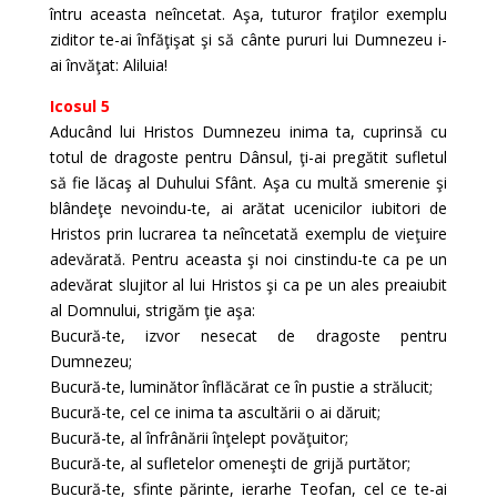
întru aceasta neîncetat. Aşa, tuturor fraţilor exemplu
ziditor te-ai înfăţişat şi să cânte pururi lui Dumnezeu i-
ai învăţat: Aliluia!
Icosul 5
Aducând lui Hristos Dumnezeu inima ta, cuprinsă cu
totul de dragoste pentru Dânsul, ţi-ai pregătit sufletul
să fie lăcaş al Duhului Sfânt. Aşa cu multă smerenie şi
blândeţe nevoindu-te, ai arătat ucenicilor iubitori de
Hristos prin lucrarea ta neîncetată exemplu de vieţuire
adevărată. Pentru aceasta şi noi cinstindu-te ca pe un
adevărat slujitor al lui Hristos şi ca pe un ales preaiubit
al Domnului, strigăm ţie aşa:
Bucură-te, izvor nesecat de dragoste pentru
Dumnezeu;
Bucură-te, luminător înflăcărat ce în pustie a strălucit;
Bucură-te, cel ce inima ta ascultării o ai dăruit;
Bucură-te, al înfrânării înţelept povăţuitor;
Bucură-te, al sufletelor omeneşti de grijă purtător;
Bucură-te, sfinte părinte, ierarhe Teofan, cel ce te-ai