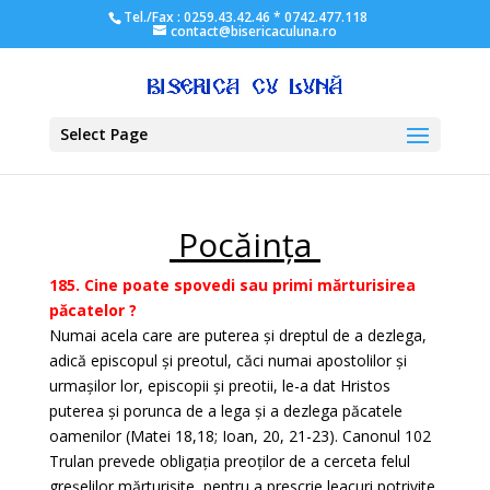
Tel./Fax : 0259.43.42.46 * 0742.477.118
contact@bisericaculuna.ro
Select Page
Pocăința
185. Cine poate spovedi sau primi mărturisirea
păcatelor ?
Numai acela care are puterea și dreptul de a dezlega,
adică episcopul și preotul, căci numai apostolilor și
urmașilor lor, episcopii și preotii, le-a dat Hristos
puterea și porunca de a lega și a dezlega păcatele
oamenilor (Matei 18,18; Ioan, 20, 21-23). Canonul 102
Trulan prevede obligația preoților de a cerceta felul
greșelilor mărturisite, pentru a prescrie leacuri potrivite.