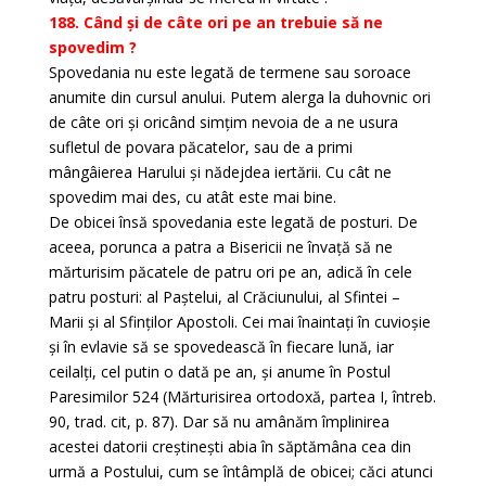
188. Când și de câte ori pe an trebuie să ne
spovedim ?
Spovedania nu este legată de termene sau soroace
anumite din cursul anului. Putem alerga la duhovnic ori
de câte ori și oricând simțim nevoia de a ne usura
sufletul de povara păcatelor, sau de a primi
mângâierea Harului și nădejdea iertării. Cu cât ne
spovedim mai des, cu atât este mai bine.
De obicei însă spovedania este legată de posturi. De
aceea, porunca a patra a Bisericii ne învață să ne
mărturisim păcatele de patru ori pe an, adică în cele
patru posturi: al Paștelui, al Crăciunului, al Sfintei –
Marii și al Sfinților Apostoli. Cei mai înaintați în cuvioșie
și în evlavie să se spovedească în fiecare lună, iar
ceilalți, cel putin o dată pe an, și anume în Postul
Paresimilor 524 (Mărturisirea ortodoxă, partea I, întreb.
90, trad. cit, p. 87). Dar să nu amânăm împlinirea
acestei datorii creștinești abia în săptămâna cea din
urmă a Postului, cum se întâmplă de obicei; căci atunci