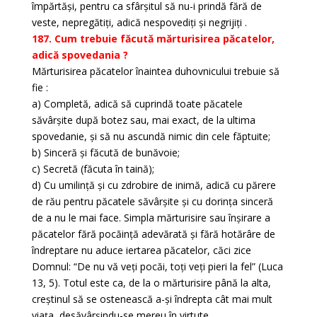
împărtăși, pentru ca sfârșitul să nu-i prindă fără de
veste, nepregătiți, adică nespovediți și negrijiți .
187. Cum trebuie făcută mărturisirea păcatelor,
adică spovedania ?
Mărturisirea păcatelor înaintea duhovnicului trebuie să
fie :
a) Completă, adică să cuprindă toate păcatele
săvârșite după botez sau, mai exact, de la ultima
spovedanie, și să nu ascundă nimic din cele făptuite;
b) Sinceră și făcută de bunăvoie;
c) Secretă (făcuta în taină);
d) Cu umilință și cu zdrobire de inimă, adică cu părere
de rău pentru păcatele săvârșite și cu dorința sinceră
de a nu le mai face. Simpla mărturisire sau înșirare a
păcatelor fără pocăință adevărată și fără hotărâre de
îndreptare nu aduce iertarea păcatelor, căci zice
Domnul: “De nu vă veți pocăi, toți veți pieri la fel” (Luca
13, 5). Totul este ca, de la o mărturisire până la alta,
creștinul să se ostenească a-și îndrepta cât mai mult
viața, desăvârșindu-se mereu în virtute .