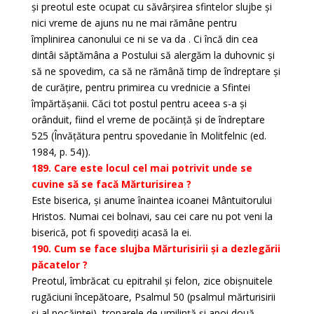
și preotul este ocupat cu săvârșirea sfintelor slujbe și
nici vreme de ajuns nu ne mai rămâne pentru
împlinirea canonului ce ni se va da . Ci încă din cea
dintâi săptămâna a Postului să alergăm la duhovnic și
să ne spovedim, ca să ne rămână timp de îndreptare și
de curățire, pentru primirea cu vrednicie a Sfintei
împărtășanii. Căci tot postul pentru aceea s-a și
orânduit, fiind el vreme de pocăință și de îndreptare
525 (Învățătura pentru spovedanie în Molitfelnic (ed.
1984, p. 54)).
189. Care este locul cel mai potrivit unde se
cuvine să se facă Mărturisirea ?
Este biserica, și anume înaintea icoanei Mântuitorului
Hristos. Numai cei bolnavi, sau cei care nu pot veni la
biserică, pot fi spovediți acasă la ei.
190. Cum se face slujba Mărturisirii și a dezlegării
păcatelor ?
Preotul, îmbrăcat cu epitrahil și felon, zice obișnuitele
rugăciuni începătoare, Psalmul 50 (psalmul mărturisirii
și al pocăinței), troparele de umilință și apoi două