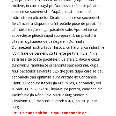
molitve, în care roagă pe Dumnezeu să ierte păcatele
celui ce se spovedește. După aceasta, urmează
mărturisirea păcatelor făcute de cel ce se spovedește,
fie că acesta răspunde la întrebările puse de preot, fie
că mărturisește singur păcatele sale. Apoi cel ce se
spovedește pleacă capul sub epitrahil, iar preotul îi
citește rugăciunea de dezlegare: «Domnul și
Dumnezeul nostru Iisus Hristos, cu harul și cu îndurările
iubirii Sale de oameni, să te ierte pe tine, fiule (N), și
să-ți lase ție toate păcatele.”, La sfarșit, dacă e cazul,
duhovnicul rânduiește și canonul său: epitimia, după
felul păcatelor săvârșite 526 (Regulile după care se dau
canoanele sau epitimiile sunt arătate în: Canoanele
Sfântului Ioan Postitorul (la Nic. Milas, Canoanele, vol.
II, part. 11, p. 205-226); învățătura pentru, canoane din
Molitfelnic (la Rânduiala Mărturisirii); Simion al
Tesalonicului, Răspuns la întreb.V.4-1, op. cit. p. 336-
339)
191. Ce sunt epitimiile sau canoanele de