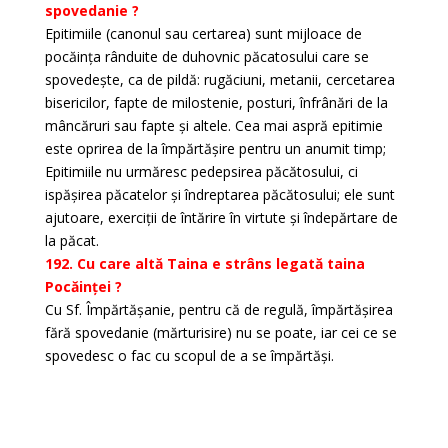
spovedanie ?
Epitimiile (canonul sau certarea) sunt mijloace de
pocăința rânduite de duhovnic păcatosului care se
spovedește, ca de pildă: rugăciuni, metanii, cercetarea
bisericilor, fapte de milostenie, posturi, înfrânări de la
mâncăruri sau fapte și altele. Cea mai aspră epitimie
este oprirea de la împărtășire pentru un anumit timp;
Epitimiile nu urmăresc pedepsirea păcătosului, ci
ispășirea păcatelor și îndreptarea păcătosului; ele sunt
ajutoare, exerciții de întărire în virtute și îndepărtare de
la păcat.
192. Cu care altă Taina e strâns legată taina
Pocăinței ?
Cu Sf. Împărtășanie, pentru că de regulă, împărtășirea
fără spovedanie (mărturisire) nu se poate, iar cei ce se
spovedesc o fac cu scopul de a se împărtăși.