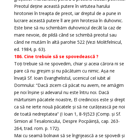
Preotul deține această putere în virtutea harului
hirotoniei în treapta de preot, iar dreptul de a pune in
lucrare această putere îl are prin hirotesia în duhovnic.
Este bine să nu schimbăm duhovnicul decât la caz de
mare nevoie, de pildă când se schimbă preotul sau
când ne mutăm în altă parohie 522 (Vezi Molitfelnicul,
ed. 1984, p. 63).
186. Cine trebuie să se spovedească ?
Toți trebuie să ne spovedim, chiar și aceia cărora ni se
pare că nu greșim și nu păcătuim cu nimic. Așa ne
învață Sf. Ioan Evanghelistul, ucenicul cel iubit al
Domnului: “Dacă zicem că păcat nu avem, ne amăgim
pe noi înșine și adevarul nu este întru noi. Dacă
mărturisim păcatele noastre, El credincios este și drept
ca să ne ierte nouă păcatele și să ne curățească pe noi
de toată nedreptatea” (I Ioan 1, 8-9)523 (Comp. și Sf.
Simion al Tesalonicului, Despre Pocpăință, cap. 263-
264, trad. rom. p. 172).
Mai cu seamă bolnavii să se îngrijească a se spovedi și