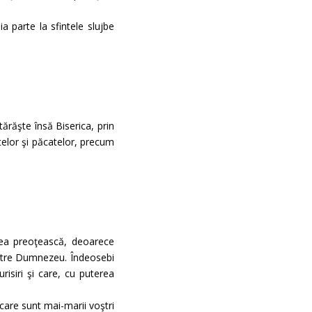
a parte la sfintele slujbe
tărăşte însă Biserica, prin
itelor şi păcatelor, precum
area preoţească, deoarece
 către Dumnezeu. Îndeosebi
risiri şi care, cu puterea
 care sunt mai-marii voştri