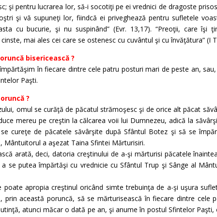
; şi pentru lucrarea lor, să-i socotiţi pe ei vrednici de dragoste prisosi
oştri şi vă supuneţi lor, fiindcă ei priveghează pentru sufletele vo
a cu bucurie, şi nu suspinând” (Evr. 13,17). “Preoţii, care îşi ţ
cinste, mai ales cei care se ostenesc cu cuvântul şi cu învăţătura” (I T
poruncă bisericească ?
mpărtăşim în fiecare dintre cele patru posturi mari de peste an, sau
ntelor Paşti.
poruncă ?
ului, omul se curăţă de păcatul strămoşesc şi de orice alt păcat săvâr
pot duce mereu pe creştin la călcarea voii lui Dumnezeu, adică la săvâr
ă se cureţe de păcatele săvârşite după Sfântul Botez şi să se împă
 Mântuitorul a aşezat Taina Sfintei Mărturisiri.
scă arată, deci, datoria creştinului de a-şi mărturisi păcatele înaintea
u a se putea împărtăşi cu vrednicie cu Sfântul Trup şi Sânge al Mântu
e poate apropia creştinul oricând simte trebuinţa de a-şi uşura suflet
ui, prin această poruncă, să se mărturisească în fiecare dintre cele 
putinţă, atunci măcar o dată pe an, şi anume în postul Sfintelor Paşti,