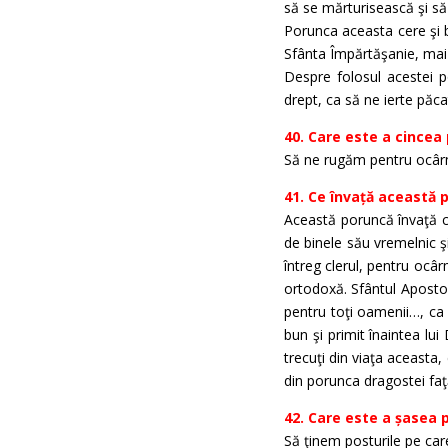
să se mărturisească şi s
Porunca aceasta cere şi b
Sfânta Împărtăşanie, mai 
Despre folosul acestei p
drept, ca să ne ierte păca
40. Care este a cincea
Să ne rugăm pentru ocârmu
41. Ce învață această 
Această poruncă învaţă că
de binele său vremelnic şi
întreg clerul, pentru ocârm
ortodoxă. Sfântul Apostol 
pentru toţi oamenii…, ca s
bun şi primit înaintea lui
trecuţi din viaţa aceasta,
din porunca dragostei fa
42. Care este a șasea 
Să ţinem posturile pe care