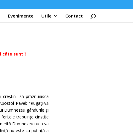
Evenimente
Utile
Contact
i câte sunt ?
 creştinii să prăznuiasca
Apostol Pavel: “Rugaţi-vă
a lui Dumnezeu gândurile şi
feritele trebuinţe cinstite
i smerită Dumnezeu nu o va
dinţă nu este cu putinţă a