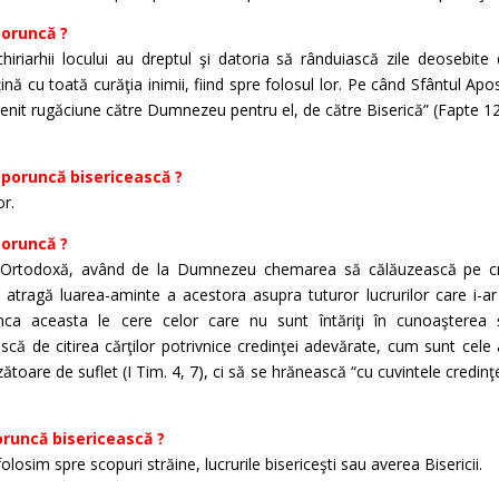
poruncă ?
hiriarhii locului au dreptul şi datoria să rânduiască zile deosebite
 ţină cu toată curăţia inimii, fiind spre folosul lor. Pe când Sfântul Ap
enit rugăciune către Dumnezeu pentru el, de către Biserică” (Fapte 12,
 poruncă bisericească ?
or.
poruncă ?
ă Ortodoxă, având de la Dumnezeu chemarea să călăuzească pe cre
să atragă luarea-aminte a acestora asupra tuturor lucrurilor care i-a
nca aceasta le cere celor care nu sunt întăriţi în cunoaşterea ş
ă de citirea cărţilor potrivnice credinţei adevărate, cum sunt cele al
ătoare de suflet (I Tim. 4, 7), ci să se hrănească “cu cuvintele credinţei
oruncă bisericească ?
olosim spre scopuri străine, lucrurile bisericeşti sau averea Bisericii.