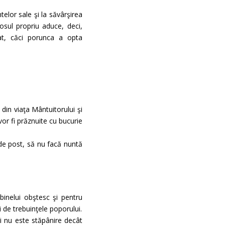
telor sale şi la săvârşirea
osul propriu aduce, deci,
cat, căci porunca a opta
din viaţa Mântuitorului şi
 vor fi prăznuite cu bucurie
e de post, să nu facă nuntă
binelui obştesc şi pentru
i de trebuinţele poporului.
ci nu este stăpânire decât