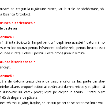
rează pe creştin la rugăciune zilnică, iar în zilele de sărbătoare, să i
ră Biserică Ortodoxă.
oruncă bisericească ?
de peste an.
poruncă ?
n Sfânta Scriptură. Timpul pentru îndeplinirea acestei îndatoriri îl ho
te mijloc potrivit pentru înfrânarea poftelor rele, pentru biruirea isp
ăciunea curată. Folosul postului este propăşirea în virtute.
oruncă bisericească ?
ericeşti.
poruncă ?
ă e de datoria creştinului a da cinstire celor ce fac parte din st
 sfintelor altare, propovăduitori ai cuvântului dumnezeiesc şi rugători
e duhovnicului, care-l povăţuieşte pe creştin în scaunul Sfintei Mărtu
i dă dezlegare de păcate.
e: “Vă mai rugăm, fraţilor, să cinstiti pe cei ce se ostenesc între voi,