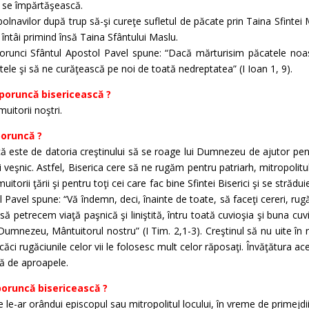
ă se împărtăşească.
olnavilor după trup să-şi cureţe sufletul de păcate prin Taina Sfintei M
întâi primind însă Taina Sfântului Maslu.
orunci Sfântul Apostol Pavel spune: “Dacă mărturisim păcatele noast
tele şi să ne curăţească pe noi de toată nedreptatea” (I Ioan 1, 9).
 poruncă bisericească ?
itorii noştri.
poruncă ?
 este de datoria creştinului să se roage lui Dumnezeu de ajutor pentr
 veşnic. Astfel, Biserica cere să ne rugăm pentru patriarh, mitropolitu
uitorii ţării şi pentru toţi cei care fac bine Sfintei Biserici şi se străd
Pavel spune: “Vă îndemn, deci, înainte de toate, să faceţi cereri, rugăc
ă petrecem viaţă paşnică şi liniştită, întru toată cuvioşia şi buna cuv
 Dumnezeu, Mântuitorul nostru” (I Tim. 2,1-3). Creştinul să nu uite în r
 căci rugăciunile celor vii le folosesc mult celor răposaţi. Învăţătura a
ţă de aproapele.
poruncă bisericească ?
 le-ar orândui episcopul sau mitropolitul locului, în vreme de primejdii