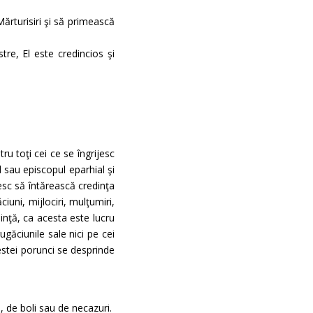
ărturisiri şi să primească
re, El este credincios şi
u toţi cei ce se îngrijesc
l sau episcopul eparhial şi
uiesc să întărească credinţa
iuni, mijlociri, mulţumiri,
iinţă, ca acesta este lucru
ugăciunile sale nici pe cei
cestei porunci se desprinde
, de boli sau de necazuri.