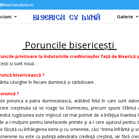
@bisericaculuna.ro
ciuni
Galerie
Poruncile bisericești
cile privitoare la îndatoririle credincioșilor față de Biserică ș
ești și sunt nouă .
oruncă bisericească ?
ânta Liturghie în fiecare duminică și sărbătoare .
poruncă ?
te porunca a patra dumnezeiască, arătând felul în care sunt datori
 cere creştinului să se roage lui Dumnezeu, precum spune Sfântul 
fiindcă rugăciunea este mijlocul cel mai potrivit de a înfăţişa înainte
e a-I mulţumi pentru binefacerile primite şi a-I cere ajutorul pentru di
 fie făcută cu înfrângerea inimii şi cu smerenie, căci “Inima înfrântă ş
ă smerenie nu este cu putinţă adevărata credinţă creştină, iar fără cre