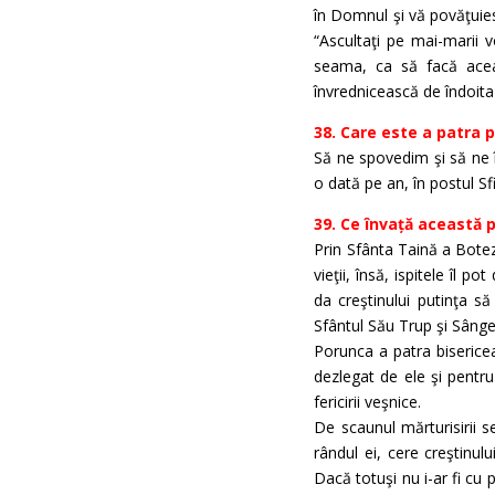
în Domnul şi vă povăţuiesc
“Ascultaţi pe mai-marii v
seama, ca să facă aceast
învrednicească de îndoita 
38. Care este a patra 
Să ne spovedim şi să ne î
o dată pe an, în postul Sfi
39. Ce învață această 
Prin Sfânta Taină a Botez
vieţii, însă, ispitele îl 
da creştinului putinţa s
Sfântul Său Trup şi Sânge,
Porunca a patra bisericea
dezlegat de ele şi pentr
fericirii veşnice.
De scaunul mărturisirii s
rândul ei, cere creştinul
Dacă totuşi nu i-ar fi cu 