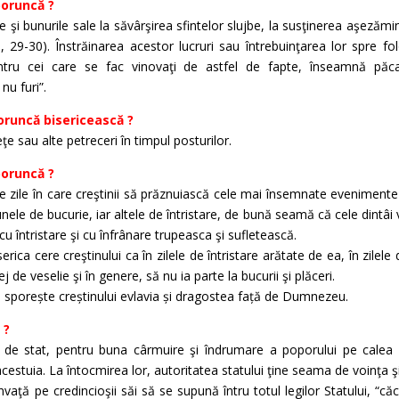
poruncă ?
le şi bunurile sale la săvârşirea sfintelor slujbe, la susţinerea aşezămin
 29-30). Înstrăinarea acestor lucruri sau întrebuinţarea lor spre fol
entru cei care se fac vinovaţi de astfel de fapte, înseamnă pă
u furi”.
oruncă bisericească ?
e sau alte petreceri în timpul posturilor.
poruncă ?
e zile în care creştinii să prăznuiască cele mai însemnate evenimente 
 unele de bucurie, iar altele de întristare, de bună seamă că cele dintâi
 cu întristare şi cu înfrânare trupeasca şi sufletească.
rica cere creştinului ca în zilele de întristare arătate de ea, în zilel
ej de veselie şi în genere, să nu ia parte la bucurii şi plăceri.
i sporește creștinului evlavia și dragostea față de Dumnezeu.
 ?
 de stat, pentru buna cârmuire şi îndrumare a poporului pe calea 
i acestuia. La întocmirea lor, autoritatea statului ţine seama de voinţa ş
nvaţă pe credincioşii săi să se supună întru totul legilor Statului, “că