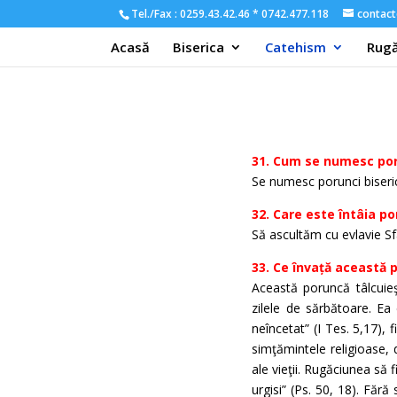
Tel./Fax : 0259.43.42.46 * 0742.477.118
contact
Acasă
Biserica
Catehism
Rugă
31. Cum se numesc porun
Se numesc porunci biseric
32. Care este întâia p
Să ascultăm cu evlavie Sf
33. Ce învață această 
Această poruncă tâlcuieş
zilele de sărbătoare. Ea
neîncetat” (I Tes. 5,17), 
simţămintele religioase, d
ale vieţii. Rugăciunea să
urgisi” (Ps. 50, 18). Făr