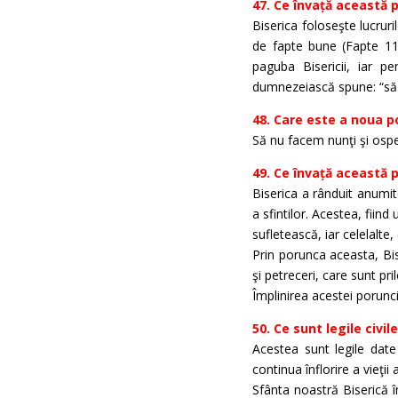
47. Ce învață această 
Biserica foloseşte lucruri
de fapte bune (Fapte 11,
paguba Bisericii, iar p
dumnezeiască spune: “să n
48. Care este a noua p
Să nu facem nunţi şi ospeţ
49. Ce învață această 
Biserica a rânduit anumit
a sfintilor. Acestea, fiind
sufletească, iar celelalte,
Prin porunca aceasta, Bise
şi petreceri, care sunt pril
Împlinirea acestei porunc
50. Ce sunt legile civile
Acestea sunt legile date
continua înflorire a vieţi
Sfânta noastră Biserică î