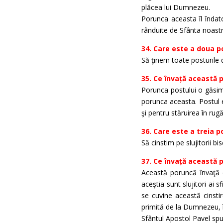
plăcea lui Dumnezeu.
Porunca aceasta îl îndato
rânduite de Sfânta noast
34. Care este a doua p
Să ţinem toate posturile 
35. Ce învață această 
Porunca postului o găsim î
porunca aceasta. Postul es
şi pentru stăruirea în rug
36. Care este a treia p
Să cinstim pe slujitorii bis
37. Ce învață această 
Această poruncă învaţă c
aceştia sunt slujitori ai
se cuvine această cinstir
primită de la Dumnezeu, î
Sfântul Apostol Pavel spun