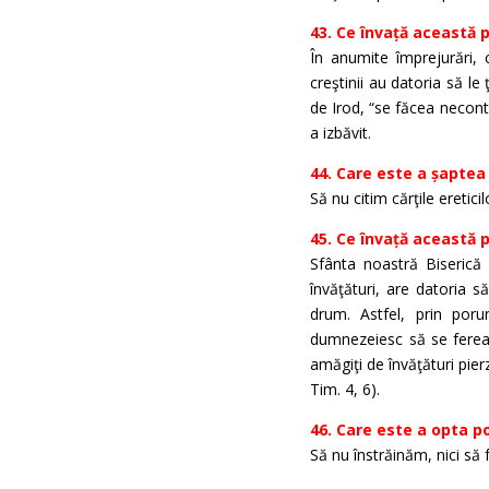
43. Ce învață această 
În anumite împrejurări, c
creştinii au datoria să le
de Irod, “se făcea necont
a izbăvit.
44. Care este a șaptea
Să nu citim cărţile ereticil
45. Ce învață această 
Sfânta noastră Biseric
învăţături, are datoria 
drum. Astfel, prin poru
dumnezeiesc să se fereasc
amăgiţi de învăţături pierz
Tim. 4, 6).
46. Care este a opta p
Să nu înstrăinăm, nici să f