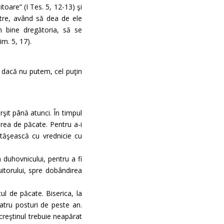
toare” (I Tes. 5, 12-13) şi
astre, având să dea de ele
in bine dregătoria, să se
im. 5, 17).
, dacă nu putem, cel puţin
şit până atunci. În timpul
şirea de păcate. Pentru a-i
rtăşească cu vrednicie cu
 duhovnicului, pentru a fi
itorului, spre dobândirea
ul de păcate. Biserica, la
patru posturi de peste an.
 creştinul trebuie neapărat