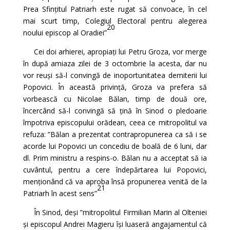
Prea Sfințitul Patriarh este rugat să convoace, în cel
mai scurt timp, Colegiul Electoral pentru alegerea
20
noului episcop al Oradiei”
Cei doi arhierei, apropiați lui Petru Groza, vor merge
în după amiaza zilei de 3 octombrie la acesta, dar nu
vor reuși să-l convingă de inoportunitatea demiterii lui
Popovici. În această privință, Groza va prefera să
vorbească cu Nicolae Bălan, timp de două ore,
încercând să-l convingă să țină în Sinod o pledoarie
împotriva episcopului orădean, ceea ce mitropolitul va
refuza: ”Bălan a prezentat contrapropunerea ca să i se
acorde lui Popovici un concediu de boală de 6 luni, dar
dl. Prim ministru a respins-o. Bălan nu a acceptat să ia
cuvântul, pentru a cere îndepărtarea lui Popovici,
menționând că va aproba însă propunerea venită de la
21
Patriarh în acest sens”
În Sinod, deși ”mitropolitul Firmilian Marin al Olteniei
și episcopul Andrei Magieru își luaseră angajamentul că