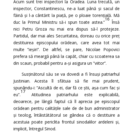
Acum sunt trei inspectori la Oradea. Luna trecută, un
inspector, Constantinescu, ne-a luat până și sacul de
făină și l-a cântărit la piață, pe o ploaie torențială. Mă
16
duc la Primul Ministru să-i spun toate astea.”
Însă
nici Petru Groza nu mai era dispus să-l protejeze.
Partidul, dar mai ales Securitatea, doreau cu orice preț
destituirea episcopului orădean, care avea tot mai
multe ”ieșiri”. De altfel, se pare, Nicolae Popovici
prefera să meargă până la capăt, chiar cu scoaterea sa
din scaun, probabil pentru a-și asigura un ”viitor”.
Susținătorul său se va dovedi a fi însuși patriarhul
Justinian. Acesta îl sfătuia să fie mai prudent,
spunându-i: ”Ascultă de ei, dar fă ce știi, așa cum fac și
17
eu”.
Atitudinea patriarhului este explicabilă,
deoarece, pe lângă faptul că îl aprecia pe episcopul
orădean pentru calitățile sale de de bun administrator
și teolog, întâistătătorul se gândea că o destituire a
acestuia poate periclita frontul sinodalilor ardeleni și,
implicit, întregul Sinod.