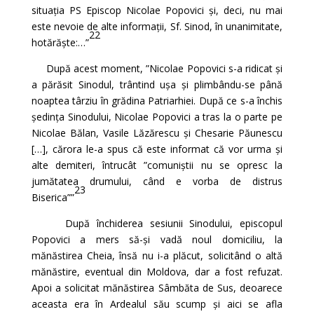
situația PS Episcop Nicolae Popovici și, deci, nu mai
este nevoie de alte informații, Sf. Sinod, în unanimitate,
22
hotărăște:…”
După acest moment, ”Nicolae Popovici s-a ridicat și
a părăsit Sinodul, trântind ușa și plimbându-se până
noaptea târziu în grădina Patriarhiei. După ce s-a închis
ședința Sinodului, Nicolae Popovici a tras la o parte pe
Nicolae Bălan, Vasile Lăzărescu și Chesarie Păunescu
[…], cărora le-a spus că este informat că vor urma și
alte demiteri, întrucât ”comuniștii nu se opresc la
jumătatea drumului, când e vorba de distrus
23
Biserica””
După închiderea sesiunii Sinodului, episcopul
Popovici a mers să-și vadă noul domiciliu, la
mănăstirea Cheia, însă nu i-a plăcut, solicitând o altă
mănăstire, eventual din Moldova, dar a fost refuzat.
Apoi a solicitat mănăstirea Sâmbăta de Sus, deoarece
aceasta era în Ardealul său scump și aici se afla