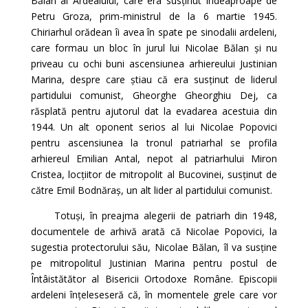
Bălan al Ardealului, care era susținut îndeaproape de
Petru Groza, prim-ministrul de la 6 martie 1945.
Chiriarhul orădean îi avea în spate pe sinodalii ardeleni,
care formau un bloc în jurul lui Nicolae Bălan și nu
priveau cu ochi buni ascensiunea arhiereului Justinian
Marina, despre care știau că era susținut de liderul
partidului comunist, Gheorghe Gheorghiu Dej, ca
răsplată pentru ajutorul dat la evadarea acestuia din
1944. Un alt oponent serios al lui Nicolae Popovici
pentru ascensiunea la tronul patriarhal se profila
arhiereul Emilian Antal, nepot al patriarhului Miron
Cristea, locțiitor de mitropolit al Bucovinei, susținut de
către Emil Bodnăraș, un alt lider al partidului comunist.
Totuși, în preajma alegerii de patriarh din 1948,
documentele de arhivă arată că Nicolae Popovici, la
sugestia protectorului său, Nicolae Bălan, îl va susține
pe mitropolitul Justinian Marina pentru postul de
Întâistătător al Bisericii Ortodoxe Române. Episcopii
ardeleni înțeleseseră că, în momentele grele care vor