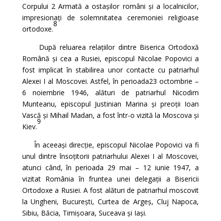
Corpului 2 Armată a ostașilor români și a localnicilor,
impresionați de solemnitatea ceremoniei religioase
8
ortodoxe.
După reluarea relațiilor dintre Biserica Ortodoxă
Română și cea a Rusiei, episcopul Nicolae Popovici a
fost implicat în stabilirea unor contacte cu patriarhul
Alexei I al Moscovei. Astfel, în perioada23 octombrie –
6 noiembrie 1946, alături de patriarhul Nicodim
Munteanu, episcopul Justinian Marina și preoții Ioan
Vască și Mihail Madan, a fost într-o vizită la Moscova și
9
Kiev.
În aceeași direcție, episcopul Nicolae Popovici va fi
unul dintre însoțitorii patriarhului Alexei I al Moscovei,
atunci când, în perioada 29 mai – 12 iunie 1947, a
vizitat România în fruntea unei delegații a Bisericii
Ortodoxe a Rusiei. A fost alături de patriarhul moscovit
la Ungheni, București, Curtea de Argeș, Cluj Napoca,
Sibiu, Băcia, Timișoara, Suceava și Iași.