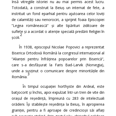
Însă vitregiile istoriei nu au mai permis acest lucru.
Totodată, a construit la Beiuș un internat de fete, a
instrituit un fond eparhial pentru ajutoarea celor loviți
de calamități sau nenorociri, a sprijinit foaia Episcopiei
”Legea românească” și alte tipărituri ziditoare de
suflete și a acordat o atenție specială predării Religiei în
2
școli.
În 1938, episcopul Nicolae Popovici a reprezentat
Biserica Ortodoxă Română la congresul internațional al
”Alianței pentru înfrățirea popoarelor prin Biserică”,
care s-a desfășurat la Faris Bad-Larvik (Norvegia),
unde a susținut o comunicare despre minoritățile din
3
România.
În timpul ocupației horthyste din Ardeal, este
batjocorit și închis, apoi expulzat într-un tren de vite din
orașul de reședință, împreună cu 283 de intelectuali
orădeni. Își stabilește reședința la Beiuș, în apropierea
graniței, pentru a fi aproape de credincioșii săi aflați