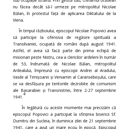
sub ocupație străină. Prin gestul său, chiriarhul orădean
nu făcea decât să-l urmeze pe mitropolitul Nicolae
Bălan, în protestul față de aplicarea Diktatului de la
Viena.
În timpul războiului, episcopul Nicolae Popovici avea
să participe la ofensiva de regăsire spirituală a
Transilvaniei, ocupată de români după august 1941.
Astfel, el avea să facă parte din prima echipă de
misionari peste Nistru, cea a clericilor ardeleni în număr
de 53, îndrumată de Nicolae Bălan, mitropolitul
Ardealului, împreună cu episcopii Andrei al Aradului,
Vasile al Timișoarei și Veniamin al Caransebeșului, care
se va desfășura pe teritoriile dezrobite de comunism
ale Basarabiei și Transnistriei, între 2-27 septembrie
4
1941.
În legătură cu aceste momente mai precizăm că
episcopul Popovici a participat la sfințirea bisericii Sf.
Dumitru din Sucleia, în duminica zilei de 21 septembrie
1941, care a avut un mare ecou în epocă. Episcopul