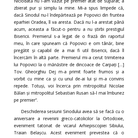
Niciodată nu l-am văzut pe premier atât de supărat; a
zbierat pur și simplu la mine. Mi-a spus limpede că,
dacă Sinodul nu-l îndepărtează pe Popovici din fruntea
eparhiei Oradea, îl va aresta. Dacă nu l-a arestat până
acum, aceasta a făcut-o pentru a nu știrbi prestigiul
Bisericii. Premierul s-a legat de o frază din raportul
meu, în care spuneam că Popovici e om tânăr, bine
pregătit și capabil de a mai fi util Bisericii, dacă îl
încercăm în altă parte. Premierul mi-a cerut trimiterea
lui Popovici la o mănăstire de dincoace de Carpați […]
Tov. Gheorghiu Dej m-a primit foarte frumos și a
vorbit cu mine ca și cu unul de-ai lui și m-a convins
repede. Totuși, voi încerca prin mitropolitul Nicolae
Bălan și mitropolitul Sebastian Rusan să-l mai îmbunez
pe premier”.
Deschiderea sesiunii Sinodului avea să se facă cu o
aniversare a revenirii greco-catolicilor la Ortodoxie,
eveniment tatonat de vicarul Arhiepiscopiei Sibiului,
Traian Belașcu. Acest eveniment prevestea că o