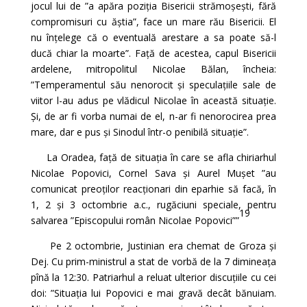
jocul lui de ”a apăra poziția Bisericii strămoșești, fără
compromisuri cu ăștia”, face un mare rău Bisericii. El
nu înțelege că o eventuală arestare a sa poate să-l
ducă chiar la moarte”. Față de acestea, capul Bisericii
ardelene, mitropolitul Nicolae Bălan, încheia:
”Temperamentul său nenorocit și speculațiile sale de
viitor l-au adus pe vlădicul Nicolae în această situație.
Și, de ar fi vorba numai de el, n-ar fi nenorocirea prea
mare, dar e pus și Sinodul într-o penibilă situație”.
La Oradea, față de situația în care se afla chiriarhul
Nicolae Popovici, Cornel Sava și Aurel Mușet ”au
comunicat preoților reacționari din eparhie să facă, în
1, 2 și 3 octombrie a.c., rugăciuni speciale, pentru
19
salvarea ”Episcopului român Nicolae Popovici””
Pe 2 octombrie, Justinian era chemat de Groza și
Dej. Cu prim-ministrul a stat de vorbă de la 7 dimineața
pînă la 12:30. Patriarhul a reluat ulterior discuțiile cu cei
doi: ”Situația lui Popovici e mai gravă decât bănuiam.