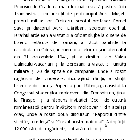
Popovici de Oradea a mai efectuat o vizită pastorală în
Transnistria, fiind însoțit de protopopul Aurel Mușet,
preotul militar Ion Croitoru, preotul profesor Cornel
Sava și diaconul Aurel Dărăban, secretar eparhial.
Ierarhul ardelean a vizitat și a oficiat slujbe la o serie de
biserici refăcute de români; a făcut panihide la
catedrala din Odesa, în memoria celor uciși în atentatul
din 21 octombrie 1941, și la cimitirul din Valea
Dalnicului-Vacarjani și la Bereșani; a vizitat 31 unități
militare și 20 de spitale de campanie, unde a rostit
rugăciuni de vindecare, încurajând răniții; a sfințit
bisericile din Jura și Popencu (jud. Râbnița); a asistat la
Congresul studenților moldoveni din Transnistria, ținut
la Tiraspol, și a răspuns invitației ”Școlii de cultură
românească pentru învățătorii moldoveni”, din același
oraș, unde a rostit două discursuri: ”Raportul dintre
știință și credință” și ”Crezul nostru național”. A împărțit
6
12.000 cărți de rugăciuni și tot atâtea iconițe.