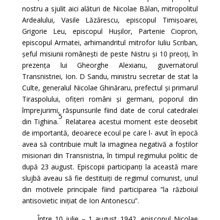
nostru a sjulit aici alături de Nicolae Bălan, mitropolitul
Ardealului, Vasile Lăzărescu, episcopul Timișoarei,
Grigorie Leu, episcopul Hușilor, Partenie Ciopron,
episcopul Armatei, arhimandritul mitrofor Iuliu Scriban,
șeful misiunii românești de peste Nistru și 10 preoți, în
prezența lui Gheorghe Alexianu, guvernatorul
Transnistriei, Ion. D Sandu, ministru secretar de stat la
Culte, generalul Nicolae Ghinăraru, prefectul și primarul
Tiraspolului, ofițeri români și germani, poporul din
împrejurimi, răspunsurile fiind date de corul catedralei
5
din Tighina.
Relatarea acestui moment este deosebit
de importantă, deoarece ecoul pe care l- avut în epocă
avea să contribuie mult la imaginea negativă a foștilor
misionari din Transnistria, în timpul regimului politic de
după 23 august. Episcopii participanți la această mare
slujbă aveau să fie destituiți de regimul comunist, unul
din motivele principale fiind participarea ”la războiul
antisovietic inițiat de Ion Antonescu”.
Între 10 iulie – 1 august 1942, episcopul Nicolae