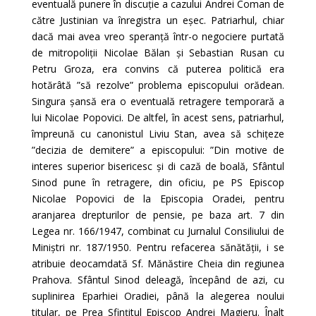
eventuală punere în discuție a cazului Andrei Coman de
către Justinian va înregistra un eșec. Patriarhul, chiar
dacă mai avea vreo speranță într-o negociere purtată
de mitropoliții Nicolae Bălan și Sebastian Rusan cu
Petru Groza, era convins că puterea politică era
hotărâtă ”să rezolve” problema episcopului orădean.
Singura șansă era o eventuală retragere temporară a
lui Nicolae Popovici. De altfel, în acest sens, patriarhul,
împreună cu canonistul Liviu Stan, avea să schițeze
”decizia de demitere” a episcopului: ”Din motive de
interes superior bisericesc și di cază de boală, Sfântul
Sinod pune în retragere, din oficiu, pe PS Episcop
Nicolae Popovici de la Episcopia Oradei, pentru
aranjarea drepturilor de pensie, pe baza art. 7 din
Legea nr. 166/1947, combinat cu Jurnalul Consiliului de
Miniștri nr. 187/1950. Pentru refacerea sănătății, i se
atribuie deocamdată Sf. Mănăstire Cheia din regiunea
Prahova. Sfântul Sinod deleagă, începând de azi, cu
suplinirea Eparhiei Oradiei, până la alegerea noului
titular, pe Prea Sfințitul Episcop Andrei Magieru. Înalt