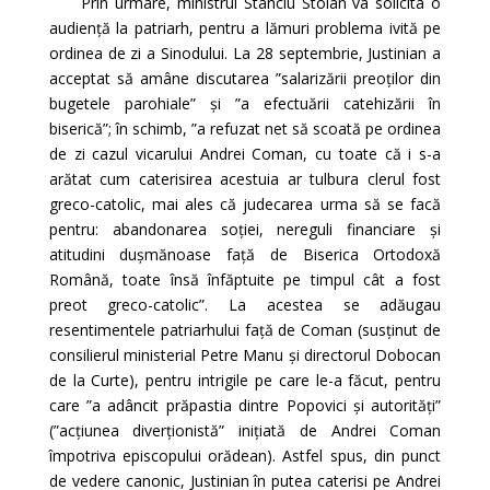
Prin urmare, ministrul Stanciu Stoian va solicita o
audiență la patriarh, pentru a lămuri problema ivită pe
ordinea de zi a Sinodului. La 28 septembrie, Justinian a
acceptat să amâne discutarea ”salarizării preoților din
bugetele parohiale” și ”a efectuării catehizării în
biserică”; în schimb, ”a refuzat net să scoată pe ordinea
de zi cazul vicarului Andrei Coman, cu toate că i s-a
arătat cum caterisirea acestuia ar tulbura clerul fost
greco-catolic, mai ales că judecarea urma să se facă
pentru: abandonarea soției, nereguli financiare și
atitudini dușmănoase față de Biserica Ortodoxă
Română, toate însă înfăptuite pe timpul cât a fost
preot greco-catolic”. La acestea se adăugau
resentimentele patriarhului față de Coman (susținut de
consilierul ministerial Petre Manu și directorul Dobocan
de la Curte), pentru intrigile pe care le-a făcut, pentru
care ”a adâncit prăpastia dintre Popovici și autorități”
(”acțiunea diverționistă” inițiată de Andrei Coman
împotriva episcopului orădean). Astfel spus, din punct
de vedere canonic, Justinian în putea caterisi pe Andrei