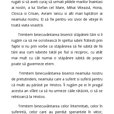
rugati si să aveti curaj să urmati pildele marilor înaintasi
ai nostri, a lui Stefan cel Mare, Mihai Viteazul, Horia,
Closca si Crisan, Avram Iancu si alti mari luptători ai
neamului nostru. Ei să fie pentru voi izvor de vitejie în
toată viata voastră.
Trimitem binecuvântarea bisericii stăpânirii tării si îi
rugăm ca să ne ocrotească în spiritui iubirii frătesti prin
fapte si nu prin vorbe ca stăpânirea să fie iubită de fiii
tării asa cum iubeste tatăl pe fiul si reciproc, cu atât
mai mult cu cât numai o stăpânire iubită de popor
poate să guverneze etern.
Trimitem binecuvântarea bisericii neamului nostru
de pretutindeni, neamului care a suferit si suferă pentru
că multi au părăsit pe Hristos. Îi rugăm pe ei în pragul
acestui an sfânt ca să nu urmeze căile rătăcirii, ci să se
reîntoarcă la Hristos.
Trimitem binecuvântarea celor întemnitati, celor în
suferintă, celor care au pierdut sperantele în viitor,