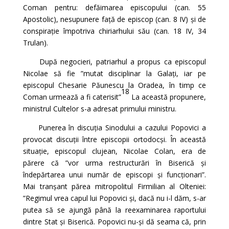
Coman pentru: defăimarea episcopului (can. 55
Apostolic), nesupunere față de episcop (can. 8 IV) și de
conspirație împotriva chiriarhului său (can. 18 IV, 34
Trulan).
După negocieri, patriarhul a propus ca episcopul
Nicolae să fie ”mutat disciplinar la Galați, iar pe
episcopul Chesarie Păunescu la Oradea, în timp ce
18
Coman urmează a fi caterisit”
La această propunere,
ministrul Cultelor s-a adresat primului ministru.
Punerea în discuția Sinodului a cazului Popovici a
provocat discuții între episcopii ortodocși. În această
situație, episcopul clujean, Nicolae Colan, era de
părere că ”vor urma restructurări în Biserică și
îndepărtarea unui număr de episcopi și funcționari”.
Mai tranșant părea mitropolitul Firmilian al Olteniei:
”Regimul vrea capul lui Popovici și, dacă nu i-l dăm, s-ar
putea să se ajungă până la reexaminarea raportului
dintre Stat și Biserică. Popovici nu-și dă seama că, prin