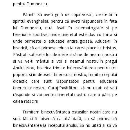
pentru Dumnezeu.
Părinti! Să aveti grijă de copii vostri, creste-tii în
spiritul evangheliei, pentru că aveti răspundere în fata
lui Dumnezeu, nu-i lăsati în cinematografe si pe
terenurile sportive, unde tineretul este dus cu forta si
unde primeste o educatie antireligioasă. Aduce-tii în
biserică, că aci primesc educatia care-i place lui Hristos.
Păstrati sufletele lor de ideile străine de neamul nostru
si vă ve-ti mântui si voi si neamul nostru.În pragul
Anului Nou, biserica trimite binecuvântarea pentru tot
poporul si în deosebi tineretului nostru, trimite corpului
didactic care sunt răspunzători pentru educarea
tineretului nostru. Curaj învătători, să nu uitati că veti
răspunde si voi pentru tineretul nostru care a păsit pe
calea rătăcirii.
Trimitem binecuvântarea ostasilor nostri care nu
sunt lăsati în biserică ca altă dată, ca să primească
binecuvântarea la începutul anului. Să nu uitati si să vă