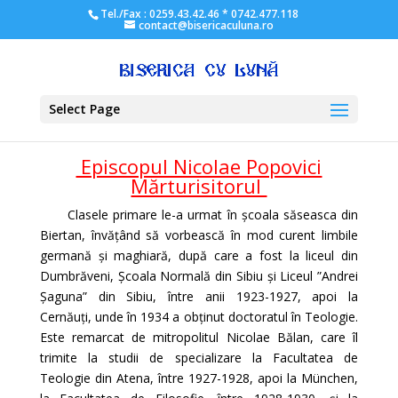
Tel./Fax : 0259.43.42.46 * 0742.477.118
contact@bisericaculuna.ro
Select Page
Episcopul Nicolae Popovici
Mărturisitorul
Clasele primare le-a urmat în școala săseasca din
Biertan, învățând să vorbească în mod curent limbile
germană și maghiară, după care a fost la liceul din
Dumbrăveni, Școala Normală din Sibiu și Liceul ”Andrei
Șaguna” din Sibiu, între anii 1923-1927, apoi la
Cernăuți, unde în 1934 a obținut doctoratul în Teologie.
Este remarcat de mitropolitul Nicolae Bălan, care îl
trimite la studii de specializare la Facultatea de
Teologie din Atena, între 1927-1928, apoi la München,