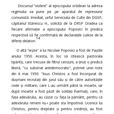
Discursul ”violent” al episcopului orădean la adresa
regimului va pune pe jar aparatul de represiune
comunistă. Imediat, șeful Serviciului de Culte din DGSP,
căpitanul Stănescu H., solicită de la DRSP Oradea ca
fiecare afirmație a episcopului Popovici în predica
respectivă să fie confirmată de declarațiile culese de la
14
diferiți delatori.
O altă ”ieșire” a lui Nicolae Popovici a fost de Paștile
anului 1950. Acesta, în loc să citească pastorala
tipărită, care trecuse de filtrul cenzurii, a ținut o predică
liberă, ”cu substrat antidemocratic”, potrivit unei note
din 6 mai 1950: ”Iisus Christos a fost înconjurat de
dușmani recrutați din jurul său și de către autoritățile
civile și militare, care L-au urmărit până la moarte, iar
după moarte a fost păzit de soldați înarmați, care, în
fața adevărului, au căzut cu fața la pământ, pentru că
adevărului nimeni nu-i poate sta împotrivă. Ucenicii lui
Christos, pentru dreptate și pentru credință, au fost