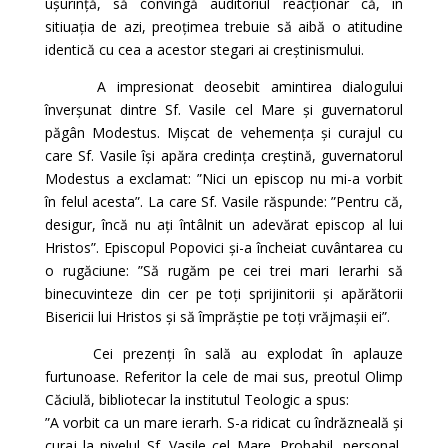
ușurință, să convingă auditoriul reacționar că, în
sitiuația de azi, preoțimea trebuie să aibă o atitudine
identică cu cea a acestor stegari ai creștinismului.
A impresionat deosebit amintirea dialogului
înverșunat dintre Sf. Vasile cel Mare și guvernatorul
păgân Modestus. Mișcat de vehemența și curajul cu
care Sf. Vasile își apăra credința creștină, guvernatorul
Modestus a exclamat: ”Nici un episcop nu mi-a vorbit
în felul acesta”. La care Sf. Vasile răspunde: ”Pentru că,
desigur, încă nu ați întâlnit un adevărat episcop al lui
Hristos”. Episcopul Popovici și-a încheiat cuvântarea cu
o rugăciune: ”Să rugăm pe cei trei mari Ierarhi să
binecuvinteze din cer pe toți sprijinitorii și apărătorii
Bisericii lui Hristos și să împrăștie pe toți vrăjmașii ei”.
Cei prezenți în sală au explodat în aplauze
furtunoase. Referitor la cele de mai sus, preotul Olimp
Căciulă, bibliotecar la institutul Teologic a spus:
”A vorbit ca un mare ierarh. S-a ridicat cu îndrăzneală și
curaj la nivelul Sf. Vasile cel Mare. Probabil, personal,