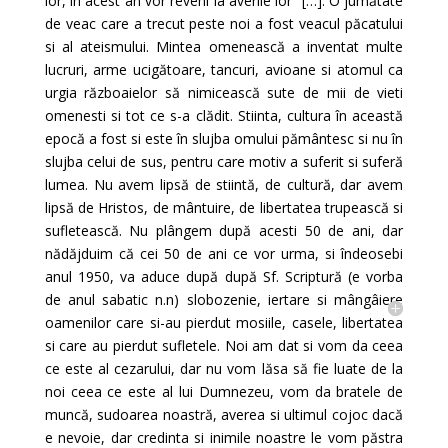
lor, în acest an vor reveni la averile lor” […]. O jumătate
de veac care a trecut peste noi a fost veacul păcatului
si al ateismului. Mintea omenească a inventat multe
lucruri, arme ucigătoare, tancuri, avioane si atomul ca
urgia războaielor să nimicească sute de mii de vieti
omenesti si tot ce s-a clădit. Stiinta, cultura în această
epocă a fost si este în slujba omului pământesc si nu în
slujba celui de sus, pentru care motiv a suferit si suferă
lumea. Nu avem lipsă de stiintă, de cultură, dar avem
lipsă de Hristos, de mântuire, de libertatea trupească si
sufletească. Nu plângem după acesti 50 de ani, dar
nădăjduim că cei 50 de ani ce vor urma, si îndeosebi
anul 1950, va aduce după după Sf. Scriptură (e vorba
de anul sabatic n.n) slobozenie, iertare si mângâiere
oamenilor care si-au pierdut mosiile, casele, libertatea
si care au pierdut sufletele. Noi am dat si vom da ceea
ce este al cezarului, dar nu vom lăsa să fie luate de la
noi ceea ce este al lui Dumnezeu, vom da bratele de
muncă, sudoarea noastră, averea si ultimul cojoc dacă
e nevoie, dar credinta si inimile noastre le vom păstra