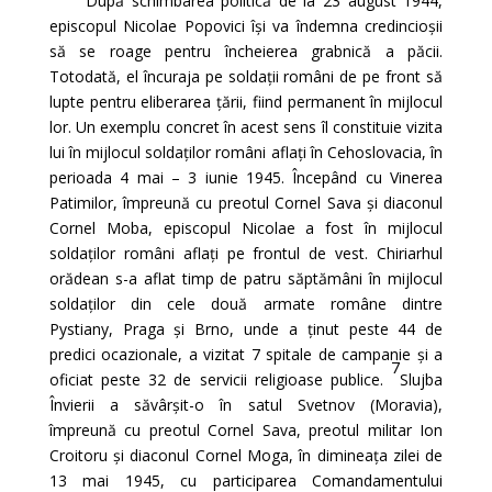
După schimbarea politică de la 23 august 1944,
episcopul Nicolae Popovici își va îndemna credincioșii
să se roage pentru încheierea grabnică a păcii.
Totodată, el încuraja pe soldații români de pe front să
lupte pentru eliberarea țării, fiind permanent în mijlocul
lor. Un exemplu concret în acest sens îl constituie vizita
lui în mijlocul soldaților români aflați în Cehoslovacia, în
perioada 4 mai – 3 iunie 1945. Începând cu Vinerea
Patimilor, împreună cu preotul Cornel Sava și diaconul
Cornel Moba, episcopul Nicolae a fost în mijlocul
soldaților români aflați pe frontul de vest. Chiriarhul
orădean s-a aflat timp de patru săptămâni în mijlocul
soldaților din cele două armate române dintre
Pystiany, Praga și Brno, unde a ținut peste 44 de
predici ocazionale, a vizitat 7 spitale de campanie și a
7
oficiat peste 32 de servicii religioase publice.
Slujba
Învierii a săvârșit-o în satul Svetnov (Moravia),
împreună cu preotul Cornel Sava, preotul militar Ion
Croitoru și diaconul Cornel Moga, în dimineața zilei de
13 mai 1945, cu participarea Comandamentului