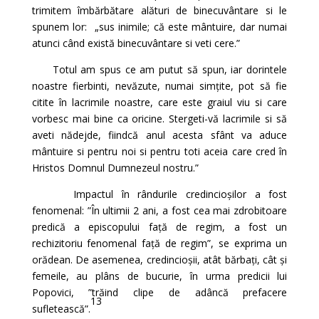
trimitem îmbărbătare alături de binecuvântare si le
spunem lor: „sus inimile; că este mântuire, dar numai
atunci când există binecuvântare si veti cere.”
Totul am spus ce am putut să spun, iar dorintele
noastre fierbinti, nevăzute, numai simțite, pot să fie
citite în lacrimile noastre, care este graiul viu si care
vorbesc mai bine ca oricine. Stergeti-vă lacrimile si să
aveti nădejde, fiindcă anul acesta sfânt va aduce
mântuire si pentru noi si pentru toti aceia care cred în
Hristos Domnul Dumnezeul nostru.”
Impactul în rândurile credincioșilor a fost
fenomenal: ”În ultimii 2 ani, a fost cea mai zdrobitoare
predică a episcopului față de regim, a fost un
rechizitoriu fenomenal față de regim”, se exprima un
orădean. De asemenea, credincioșii, atât bărbați, cât și
femeile, au plâns de bucurie, în urma predicii lui
Popovici, ”trăind clipe de adâncă prefacere
13
sufletească”.