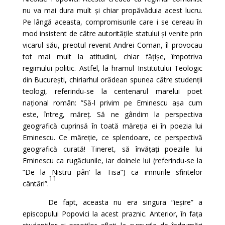
nu va mai dura mult și chiar propăvăduia acest lucru.
Pe lângă aceasta, compromisurile care i se cereau în
mod insistent de către autoritățile statului și venite prin
vicarul său, preotul revenit Andrei Coman, îl provocau
tot mai mult la atitudini, chiar fățișe, împotriva
regimului politic. Astfel, la hramul Institutului Teologic
din București, chiriarhul orădean spunea către studenții
teologi, referindu-se la centenarul marelui poet
național român: ”Să-l privim pe Eminescu așa cum
este, întreg, măreț. Să ne gândim la perspectiva
geografică cuprinsă în toată măreția ei în poezia lui
Eminescu. Ce măreție, ce splendoare, ce perspectivă
geografică curată! Tineret, să învățați poeziile lui
Eminescu ca rugăciunile, iar doinele lui (referindu-se la
”De la Nistru pân’ la Tisa”) ca imnurile sfintelor
11
cântări”.
De fapt, aceasta nu era singura “ieșire” a
episcopului Popovici la acest praznic. Anterior, în fața