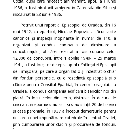
Cozia, după care hirotesit arhimandrit, apoi, la 1 iunie
1936, a fost hirotonit arhiereu în Catedrala din Sibiu şi
1
înscăunat la 28 iunie 1936.
Potrivit unui raport al Episcopiei de Oradea, din 16
mai 1942, ca eparhiot, Nicolae Popovici a făcut vizite
canonice și inspecții inopinante în număr de 110, a
organizat și condus campania de diminuare a
concubinajului, al cărei rezultat a fost cununia celor
12.000 de concubini. Între 1 aprilie 1940- – 25 martie
1941, a fost locțiitor de episcop al reînființatei Episcopii
de Timișoara, pe care a organizat-o și înzestrat-o chiar
din fonduri personale, cu o reședință episcopală și o
clădire pentru Consiliul Eparhial, în centrul orașului. La
Oradea, a condus campania edificării bisericilor noi din
piatră, în locul celor din lemn, distruse. În decurs de
cinci ani, în eparhie s-au zidit și s-au sfințit 20 de biserici
și case parohiale. În 1937 a început demersurile pentru
ridicarea unei impunătoare catedrale în centrul Oradei,
prin cumpărarea unor clădiri și procurarea de fonduri.