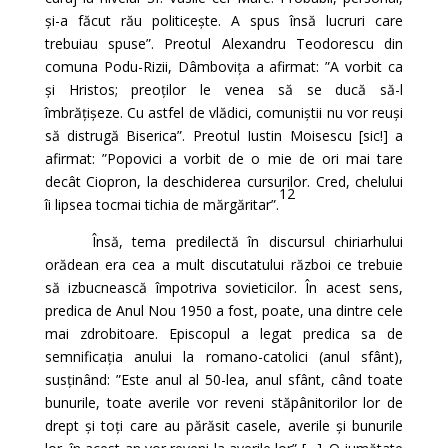
și-a făcut rău politicește. A spus însă lucruri care
trebuiau spuse”. Preotul Alexandru Teodorescu din
comuna Podu-Rizii, Dâmbovița a afirmat: ”A vorbit ca
și Hristos; preoților le venea să se ducă să-l
îmbrățișeze. Cu astfel de vlădici, comuniștii nu vor reuși
să distrugă Biserica”. Preotul Iustin Moisescu [sic!] a
afirmat: ”Popovici a vorbit de o mie de ori mai tare
decât Ciopron, la deschiderea cursurilor. Cred, chelului
12
îi lipsea tocmai tichia de mărgăritar”.
Însă, tema predilectă în discursul chiriarhului
orădean era cea a mult discutatului război ce trebuie
să izbucnească împotriva sovieticilor. În acest sens,
predica de Anul Nou 1950 a fost, poate, una dintre cele
mai zdrobitoare. Episcopul a legat predica sa de
semnificația anului la romano-catolici (anul sfânt),
susținând: ”Este anul al 50-lea, anul sfânt, când toate
bunurile, toate averile vor reveni stăpânitorilor lor de
drept și toți care au părăsit casele, averile și bunurile