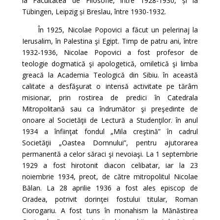
la Facultatea de Filosofie, între 1928-1930, și la
Tübingen, Leipzig și Breslau, între 1930-1932.
În 1925, Nicolae Popovici a făcut un pelerinaj la
Ierusalim, în Palestina şi Egipt. Timp de patru ani, între
1932-1936, Nicolae Popovici a fost profesor de
teologie dogmatică şi apologetică, omiletică şi limba
greacă la Academia Teologică din Sibiu. în această
calitate a desfăşurat o intensă activitate pe tărâm
misionar, prin rostirea de predici în Catedrala
Mitropolitană sau ca îndrumător şi preşedinte de
onoare al Societăţii de Lectură a Studenţilor. în anul
1934 a înfiinţat fondul „Mila creştină” în cadrul
Societăţii „Oastea Domnului”, pentru ajutorarea
permanentă a celor săraci şi nevoiaşi. La 1 septembrie
1929 a fost hirotonit diacon celibatar, iar la 23
noiembrie 1934, preot, de către mitropolitul Nicolae
Bălan. La 28 aprilie 1936 a fost ales episcop de
Oradea, potrivit dorinţei fostului titular, Roman
Ciorogariu. A fost tuns în monahism la Mănăstirea