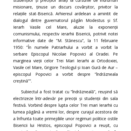
studenților și preoților aflați la cursurile de îndrumări
misionare, ținuse un discurs covârșitor, privitor la
relațiile stat-Biserică. Arhiereul ardelean a amintit de
dialogul dintre guvernatorul păgân Modestus și Sf.
Ierarh Vasile cel Mare, aluzie la exponenții
comunismului, respectiv ierarhii Bisericii, potrivit notei
informative date de ”M. Stănescu”, la 11 februarie
1950: ”În numele Patriarhului a vorbit a vorbit la
serbare Episcopul Nicolae Popovici al Oradei. Pe
marginea vieții celor Trei Mari Ierarhi ai Ortodoxiei,
Vasile cel Mare, Grigore Teologul și Ioan Gură de Aur –
episcopul Popovici a vorbit despre ”îndrăzneala
creștină””.
Subiectul a fost tratat cu ”îndrăzneală”, reușind să
electrizeze într-adevăr pe preoții și studenții din sala
festivă. Vorbind despre lupta celor Trei mari Ierarhii cu
lumea păgână a vremii lor, despre curajul acestora de
a înfrunta toate primejdiile unor regimuri politice ostile
Bisericii lui Hristos, episcopul Popovici a reușit, cu