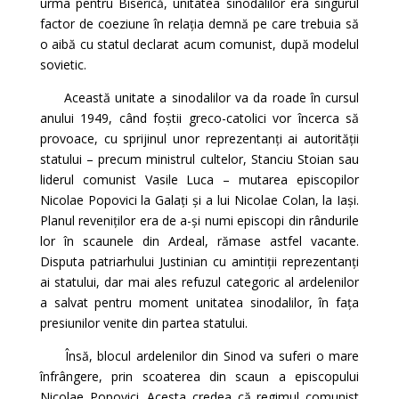
urma pentru Biserică, unitatea sinodalilor era singurul
factor de coeziune în relația demnă pe care trebuia să
o aibă cu statul declarat acum comunist, după modelul
sovietic.
Această unitate a sinodalilor va da roade în cursul
anului 1949, când foștii greco-catolici vor încerca să
provoace, cu sprijinul unor reprezentanți ai autorității
statului – precum ministrul cultelor, Stanciu Stoian sau
liderul comunist Vasile Luca – mutarea episcopilor
Nicolae Popovici la Galați și a lui Nicolae Colan, la Iași.
Planul reveniților era de a-și numi episcopi din rândurile
lor în scaunele din Ardeal, rămase astfel vacante.
Disputa patriarhului Justinian cu amintiții reprezentanți
ai statului, dar mai ales refuzul categoric al ardelenilor
a salvat pentru moment unitatea sinodalilor, în fața
presiunilor venite din partea statului.
Însă, blocul ardelenilor din Sinod va suferi o mare
înfrângere, prin scoaterea din scaun a episcopului
Nicolae Popovici. Acesta credea că regimul comunist