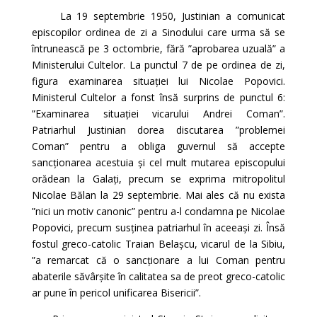
La 19 septembrie 1950, Justinian a comunicat
episcopilor ordinea de zi a Sinodului care urma să se
întrunească pe 3 octombrie, fără ”aprobarea uzuală” a
Ministerului Cultelor. La punctul 7 de pe ordinea de zi,
figura examinarea situației lui Nicolae Popovici.
Ministerul Cultelor a fonst însă surprins de punctul 6:
”Examinarea situației vicarului Andrei Coman”.
Patriarhul Justinian dorea discutarea ”problemei
Coman” pentru a obliga guvernul să accepte
sancționarea acestuia și cel mult mutarea episcopului
orădean la Galați, precum se exprima mitropolitul
Nicolae Bălan la 29 septembrie. Mai ales că nu exista
”nici un motiv canonic” pentru a-l condamna pe Nicolae
Popovici, precum susținea patriarhul în aceeași zi. Însă
fostul greco-catolic Traian Belașcu, vicarul de la Sibiu,
”a remarcat că o sancționare a lui Coman pentru
abaterile săvârșite în calitatea sa de preot greco-catolic
ar pune în pericol unificarea Bisericii”.