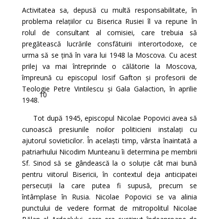
Activitatea sa, depusă cu multă responsabilitate, în
problema relațiilor cu Biserica Rusiei îl va repune în
rolul de consultant al comisiei, care trebuia să
pregătească lucrările consfătuirii interortodoxe, ce
urma să se țină în vara lui 1948 la Moscova. Cu acest
prilej va mai întreprinde o călătorie la Moscova,
împreună cu episcopul Iosif Gafton și profesorii de
Teologie Petre Vintilescu și Gala Galaction, în aprilie
10
1948.
Tot după 1945, episcopul Nicolae Popovici avea să
cunoască presiunile noilor politicieni instalați cu
ajutorul sovieticilor. În acelaști timp, vârsta înaintată a
patriarhului Nicodim Munteanu îi determina pe membrii
Sf. Sinod să se gândească la o soluție cât mai bună
pentru viitorul Bisericii, în contextul deja anticipatei
persecuții la care putea fi supusă, precum se
întâmplase în Rusia. Nicolae Popovici se va alinia
punctului de vedere format de mitropolitul Nicolae