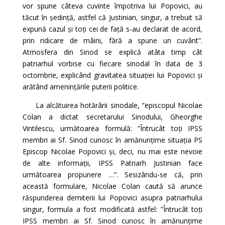
vor spune câteva cuvinte împotriva lui Popovici, au
tăcut în ședință, astfel că Justinian, singur, a trebuit să
expună cazul și toți cei de față s-au declarat de acord,
prin ridicare de mâini, fără a spune un cuvânt”.
Atmosfera din Sinod se explică atâta timp cât
patriarhul vorbise cu fiecare sinodal în data de 3
octombrie, explicând gravitatea situației lui Popovici și
arătând amenințările puterii politice.
La alcătuirea hotărârii sinodale, ”episcopul Nicolae
Colan a dictat secretarului Sinodului, Gheorghe
Vintilescu, următoarea formulă: ”Întrucât toți IPSS
membri ai Sf. Sinod cunosc în amănunțime situația PS
Episcop Nicolae Popovici și, deci, nu mai este nevoie
de alte informații, IPSS Patriarh Justinian face
următoarea propunere …”. Sesizându-se că, prin
această formulare, Nicolae Colan caută să arunce
răspunderea demiterii lui Popovici asupra patriarhului
singur, formula a fost modificată astfel: ”Întrucât toți
IPSS membri ai Sf. Sinod cunosc în amănunțime