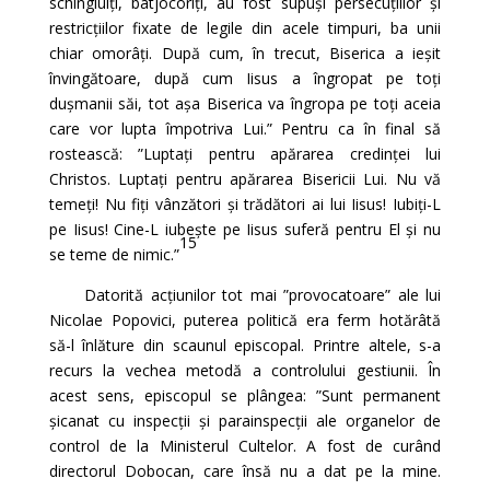
schingiuiți, batjocoriți, au fost supuși persecuțiilor și
restricțiilor fixate de legile din acele timpuri, ba unii
chiar omorâți. După cum, în trecut, Biserica a ieșit
învingătoare, după cum Iisus a îngropat pe toți
dușmanii săi, tot așa Biserica va îngropa pe toți aceia
care vor lupta împotriva Lui.” Pentru ca în final să
rostească: ”Luptați pentru apărarea credinței lui
Christos. Luptați pentru apărarea Bisericii Lui. Nu vă
temeți! Nu fiți vânzători și trădători ai lui Iisus! Iubiți-L
pe Iisus! Cine-L iubește pe Iisus suferă pentru El și nu
15
se teme de nimic.”
Datorită acțiunilor tot mai ”provocatoare” ale lui
Nicolae Popovici, puterea politică era ferm hotărâtă
să-l înlăture din scaunul episcopal. Printre altele, s-a
recurs la vechea metodă a controlului gestiunii. În
acest sens, episcopul se plângea: ”Sunt permanent
șicanat cu inspecții și parainspecții ale organelor de
control de la Ministerul Cultelor. A fost de curând
directorul Dobocan, care însă nu a dat pe la mine.