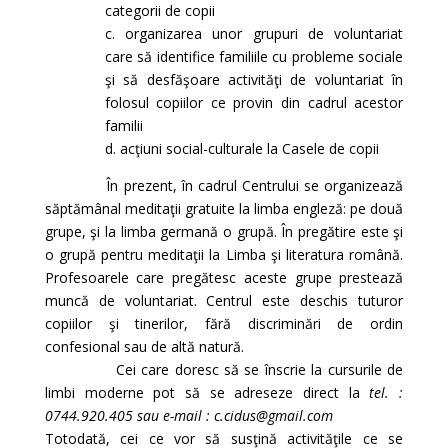
categorii de copii
c. organizarea unor grupuri de voluntariat
care să identifice familiile cu probleme sociale
şi să desfăşoare activităţi de voluntariat în
folosul copiilor ce provin din cadrul acestor
familii
d. acţiuni social-culturale la Casele de copii
În prezent, în cadrul Centrului se organizează
săptămânal meditaţii gratuite la limba engleză: pe două
grupe, şi la limba germană o grupă. În pregătire este şi
o grupă pentru meditaţii la Limba şi literatura română.
Profesoarele care pregătesc aceste grupe prestează
muncă de voluntariat. Centrul este deschis tuturor
copiilor şi tinerilor, fără discriminări de ordin
confesional sau de altă natură.
Cei care doresc să se înscrie la cursurile de
limbi moderne pot să se adreseze direct la
tel. :
0744.920.405 sau e-mail : c.cidus@gmail.com
Totodată, cei ce vor să susţină activităţile ce se