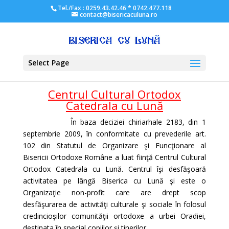
Tel./Fax : 0259.43.42.46 * 0742.477.118
contact@bisericaculuna.ro
Select Page
Centrul Cultural Ortodox
Catedrala cu Lună
În baza deciziei chiriarhale 2183, din 1
septembrie 2009, în conformitate cu prevederile art.
102 din Statutul de Organizare şi Funcţionare al
Bisericii Ortodoxe Române a luat fiinţă Centrul Cultural
Ortodox Catedrala cu Lună. Centrul îşi desfăşoară
activitatea pe lângă Biserica cu Lună şi este o
Organizaţie non-profit care are drept scop
desfăşurarea de activităţi culturale şi sociale în folosul
credincioşilor comunităţii ortodoxe a urbei Oradiei,
destinata în special copiilor şi tinerilor.