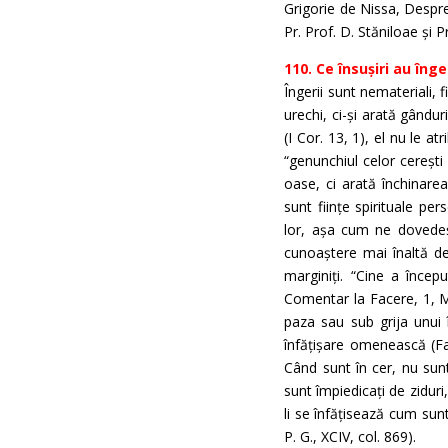
Grigorie de Nissa, Despre
Pr. Prof. D. Stăniloae și P
110. Ce însușiri au înger
Îngerii sunt nemateriali, f
urechi, ci-și arată gându
(I Cor. 13, 1), el nu le a
“genunchiul celor cerești 
oase, ci arată închinare
sunt ființe spirituale per
lor, așa cum ne dovedește
cunoaștere mai înaltă dec
marginiți. “Cine a încep
Comentar la Facere, 1, M
paza sau sub grija unui 
înfățișare omenească (Fac
Când sunt în cer, nu sun
sunt împiedicați de ziduri
li se înfățisează cum sun
P. G., XCIV, col. 869).