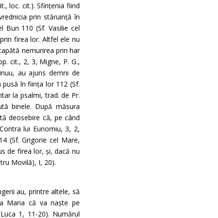
 loc. cit.). Sfințenia fiind
rednicia prin stăruință în
l Bun 110 (Sf. Vasilie cel
in firea lor. Altfel ele nu
 capătă nemurirea prin har
p. cit., 2, 3, Migne, P. G.,
ntinuu, au ajuns demni de
 pusă în ființa lor 112 (Sf.
tar la psalmi, trad. de Pr.
caută binele. După măsura
stă deosebire că, pe când
 Contra lui Eunomiu, 3, 2,
114 (Sf. Grigorie cel Mare,
us de firea lor, și, dacă nu
ru Movilă), I, 20).
erii au, printre altele, să
ra Maria că va naște pe
 (Luca 1, 11-20). Numărul