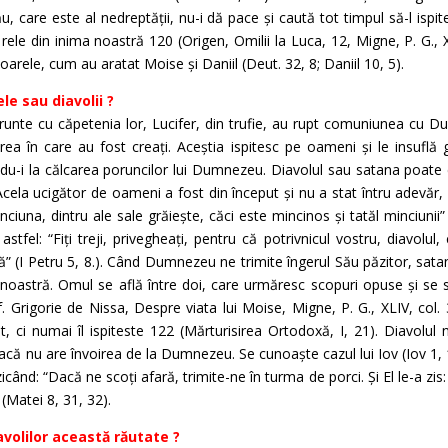
rău, care este al nedreptății, nu-i dă pace și caută tot timpul să-l is
le din inima noastră 120 (Origen, Omilii la Luca, 12, Migne, P. G., XII
arele, cum au aratat Moise și Daniil (Deut. 32, 8; Daniil 10, 5).
le sau diavolii ?
 frunte cu căpetenia lor, Lucifer, din trufie, au rupt comuniunea cu
rea în care au fost creați. Aceștia ispitesc pe oameni și le insuflă g
u-i la călcarea poruncilor lui Dumnezeu. Diavolul sau satana poate
Acela ucigător de oameni a fost din început și nu a stat întru adevăr
nciuna, dintru ale sale grăiește, căci este mincinos și tatăl minciunii” 
stfel: “Fiți treji, privegheați, pentru că potrivnicul vostru, diavolul
ă” (I Petru 5, 8.). Când Dumnezeu ne trimite îngerul Său păzitor, satana
 noastră. Omul se află între doi, care urmăresc scopuri opuse și se 
Sf. Grigorie de Nissa, Despre viata lui Moise, Migne, P. G., XLIV, col.
, ci numai îl ispiteste 122 (Mărturisirea Ortodoxă, I, 21). Diavolul
 dacă nu are învoirea de la Dumnezeu. Se cunoaște cazul lui Iov (Iov 1, 12
ând: “Dacă ne scoți afară, trimite-ne în turma de porci. Și El le-a zis: 
(Matei 8, 31, 32).
avolilor această răutate ?