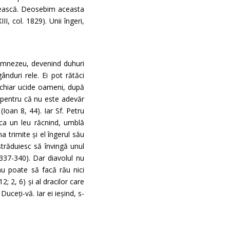
pitească. Deosebim aceasta
I, col. 1829). Unii îngeri,
 Dumnezeu, devenind duhuri
ânduri rele. Ei pot rătăci
 chiar ucide oameni, după
, pentru că nu este adevăr
(Ioan 8, 44). Iar Sf. Petru
, ca un leu răcnind, umblă
 trimite și el îngerul său
străduiesc să învingă unul
 337-340). Dar diavolul nu
 nu poate să facă rău nici
; 2, 6) și al dracilor care
Duceți-vă. Iar ei ieșind, s-