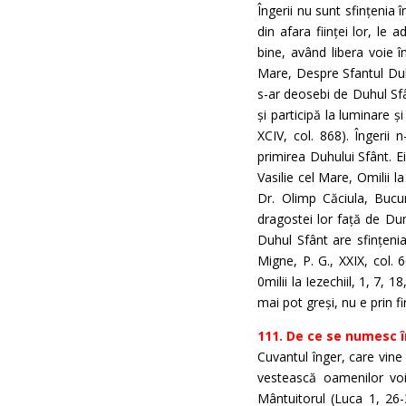
Îngerii nu sunt sfințenia î
din afara ființei lor, le
bine, având libera voie î
Mare, Despre Sfantul Duh, 
s-ar deosebi de Duhul Sfâ
și participă la luminare și
XCIV, col. 868). Îngerii
primirea Duhului Sfânt. Ei 
Vasilie cel Mare, Omilii l
Dr. Olimp Căciula, Bucur
dragostei lor față de Du
Duhul Sfânt are sfințenia
Migne, P. G., XXIX, col. 6
0milii la Iezechiil, 1, 7, 
mai pot greși, nu e prin f
111. De ce se numesc în
Cuvantul înger, care vine 
vestească oamenilor vo
Mântuitorul (Luca 1, 26-