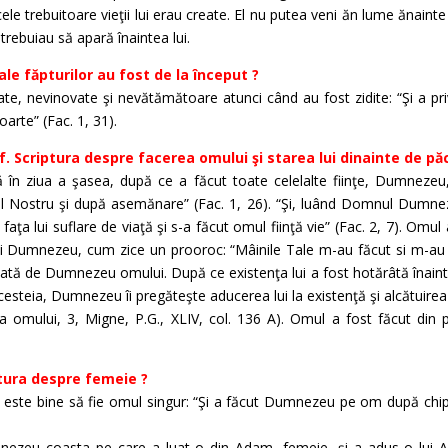
le trebuitoare vieţii lui erau create. El nu putea veni ăn lume ănainte d
 trebuiau să apară înaintea lui.
 ale făpturilor au fost de la început ?
rate, nevinovate şi nevătămătoare atunci când au fost zidite: “Şi a p
oarte” (Fac. 1, 31).
f. Scriptura despre facerea omului şi starea lui dinainte de pă
ă în ziua a şasea, după ce a făcut toate celelalte fiinţe, Dumnezeu, 
 Nostru şi după asemănare” (Fac. 1, 26). “Şi, luând Domnul Dumne
faţa lui suflare de viaţă şi s-a făcut omul fiinţă vie” (Fac. 2, 7). Omul
lui Dumnezeu, cum zice un prooroc: “Mâinile Tale m-au făcut si m-au z
ată de Dumnezeu omului. După ce existenţa lui a fost hotărâtă înainte 
cesteia, Dumnezeu îi pregăteşte aducerea lui la existenţă şi alcătuirea fi
 omului, 3, Migne, P.G., XLIV, col. 136 A). Omul a fost făcut din 
ptura despre femeie ?
ste bine să fie omul singur: “Şi a făcut Dumnezeu pe om după chip
ezeu coasta pe care a luat-o din Adam, femeie, şi a adus-o lui A