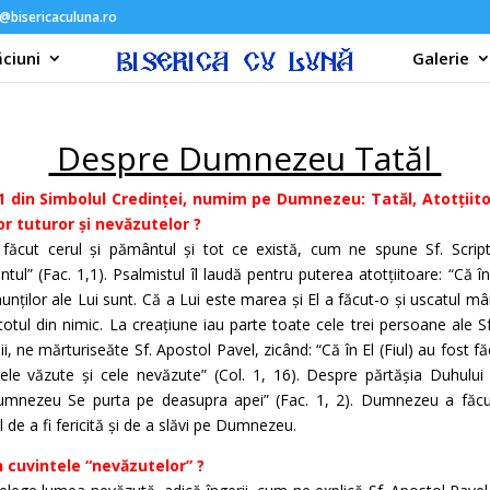
@bisericaculuna.ro
ciuni
Galerie
Despre Dumnezeu Tatăl
 1 din Simbolul Credinței, numim pe Dumnezeu: Tatăl, Atotțiitor
r tuturor și nevăzutelor ?
cut cerul și pământul și tot ce există, cum ne spune Sf. Script
l” (Fac. 1,1). Psalmistul îl laudă pentru puterea atotțiitoare: “Că 
unților ale Lui sunt. Că a Lui este marea și El a făcut-o și uscatul mâini
tul din nimic. La creațiune iau parte toate cele trei persoane ale S
i, ne mărturiseăte Sf. Apostol Pavel, zicând: “Că în El (Fiul) au fost fă
le văzute și cele nevăzute” (Col. 1, 16). Despre părtășia Duhului 
i Dumnezeu Se purta pe deasupra apei” (Fac. 1, 2). Dumnezeu a făc
 de a fi fericită și de a slăvi pe Dumnezeu.
n cuvintele “nevăzutelor” ?