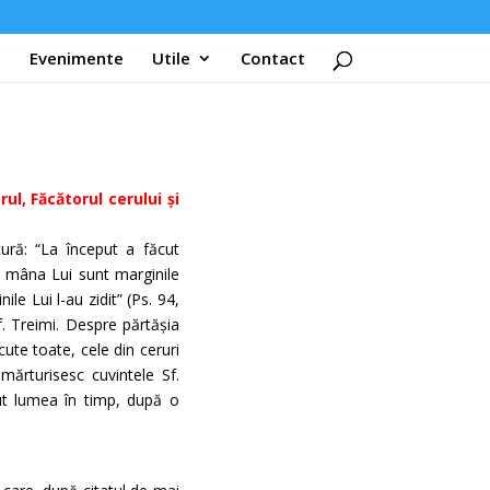
Evenimente
Utile
Contact
ul, Făcătorul cerului și
ură: “La început a făcut
în mâna Lui sunt marginile
le Lui l-au zidit” (Ps. 94,
f. Treimi. Despre părtășia
cute toate, cele din ceruri
mărturisesc cuvintele Sf.
ut lumea în timp, după o