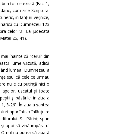
bun tot ce există (Fac. 1,
adânc, cum zice Scriptura:
tuneric, în lanțuri veșnice,
nea harică cu Dumnezeu 123
pra celor răi. La judecata
(Matei 25, 41).
mai înainte că “cerul” din
eastă lume văzută, adică
 Creând lumea, Dumnezeu a
înţelesul că cele ce urmau
re nu e cu putinţă nici o
a apelor, uscatul şi toate
peştii şi păsările; în ziua a
 1, 3-26). În ziua a şaptea
turi apar într-o înlănţuire
itorului. Sf. Părinţi spun
 şi apoi să vină împăratul
). Omul nu putea să apară