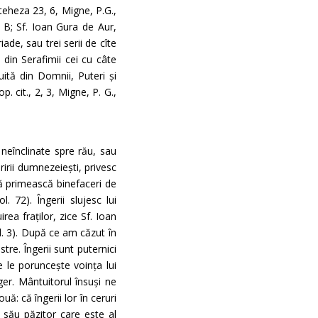
ateheza 23, 6, Migne, P.G.,
, B; Sf. Ioan Gura de Aur,
iade, sau trei serii de cîte
 din Serafimii cei cu câte
uită din Domnii, Puteri și
p. cit., 2, 3, Migne, P. G.,
 neînclinate spre rău, sau
irii dumnezeiești, privesc
să primească binefaceri de
 72). Îngerii slujesc lui
a fraților, zice Sf. Ioan
ol. 3). După ce am căzut în
tre. Îngerii sunt puternici
e le poruncește voința lui
er. Mântuitorul însuși ne
ă: că îngerii lor în ceruri
 său păzitor care este al