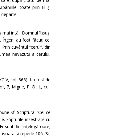
 care, după citatul de mai
pânirile: toate prin El și
 departe.
ă mai întâi. Domnul însuși
 Îngerii au fost făcuți cei
 Prin cuvântul “cerul”, din
 lumea nevăzută a cerului,
IV, col. 865). I-a fost de
, 7, Migne, P. G., L, col.
pune Sf. Scriptura: “Cel ce
ție. Făpturile înzestrate cu
i sunt firi înțelegătoare,
e ușoara și repede 106 (Sf.