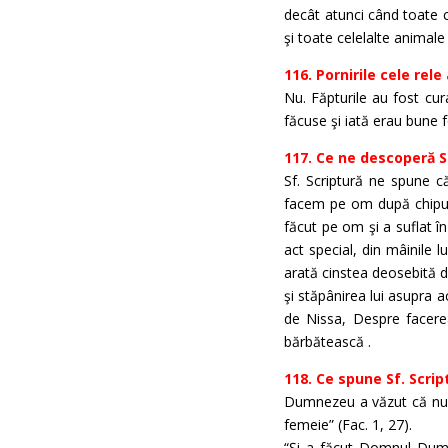
decât atunci când toate ce
şi toate celelalte animale
116. Pornirile cele rele
Nu. Făpturile au fost cu
făcuse şi iată erau bune f
117. Ce ne descoperă S
Sf. Scriptură ne spune c
facem pe om după chipul
făcut pe om şi a suflat în 
act special, din mâinile 
arată cinstea deosebită d
şi stăpânirea lui asupra a
de Nissa, Despre facerea
bărbătească .
118. Ce spune Sf. Scri
Dumnezeu a văzut că nu e
femeie” (Fac. 1, 27).
“Şi a făcut Domnul Dumn