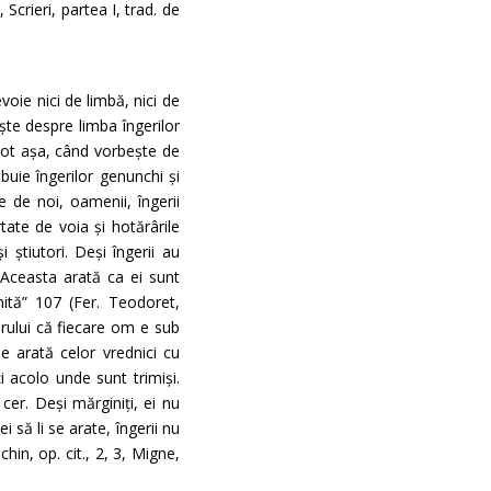
crieri, partea I, trad. de
evoie nici de limbă, nici de
ște despre limba îngerilor
. Tot așa, când vorbește de
ibuie îngerilor genunchi și
 de noi, oamenii, îngerii
rtate de voia și hotărârile
 știutori. Deși îngerii au
. Aceasta arată ca ei sunt
nită” 107 (Fer. Teodoret,
rului că fiecare om e sub
e arată celor vrednici cu
i acolo unde sunt trimiși.
er. Deși mărginiți, ei nu
 să li se arate, îngerii nu
in, op. cit., 2, 3, Migne,