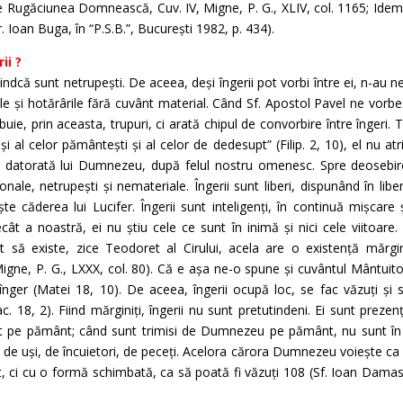
 Rugăciunea Domnească, Cuv. IV, Migne, P. G., XLIV, col. 1165; Idem, S
r. Ioan Buga, în “P.S.B.”, București 1982, p. 434).
ii ?
iindcă sunt netrupești. De aceea, deși îngerii pot vorbi între ei, n-au n
rile și hotărârile fără cuvânt material. Când Sf. Apostol Pavel ne vorbe
tribuie, prin aceasta, trupuri, ci arată chipul de convorbire între îngeri
și al celor pământești și al celor de dedesupt” (Filip. 2, 10), el nu atr
a datorată lui Dumnezeu, după felul nostru omenesc. Spre deosebire
sonale, netrupești și nemateriale. Îngerii sunt liberi, dispunând în libe
 căderea lui Lucifer. Îngerii sunt inteligenți, în continuă mișcare și
ât a noastră, ei nu știu cele ce sunt în inimă și nici cele viitoare
ut să existe, zice Teodoret al Cirului, acela are o existență mărgi
igne, P. G., LXXX, col. 80). Că e așa ne-o spune și cuvântul Mântuito
înger (Matei 18, 10). De aceea, îngerii ocupă loc, se fac văzuți și s
. 18, 2). Fiind mărginiți, îngerii nu sunt pretutindeni. Ei sunt prezenț
t pe pământ; când sunt trimisi de Dumnezeu pe pământ, nu sunt în c
, de uși, de încuietori, de peceți. Acelora cărora Dumnezeu voiește ca ei
t, ci cu o formă schimbată, ca să poată fi văzuți 108 (Sf. Ioan Damasch