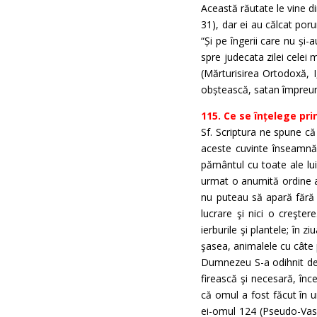
Această răutate le vine d
31), dar ei au călcat por
“Și pe îngerii care nu și-a
spre judecata zilei celei
(Mărturisirea Ortodoxă, I
obștească, satan împreună c
115. Ce se înțelege pri
Sf. Scriptura ne spune că
aceste cuvinte înseamnă
pământul cu toate ale lu
urmat o anumită ordine a 
nu puteau să apară fără 
lucrare şi nici o creşter
ierburile şi plantele; în zi
şasea, animalele cu câte p
Dumnezeu S-a odihnit de lu
firească şi necesară, înc
că omul a fost făcut în u
ei-omul 124 (Pseudo-Vasi