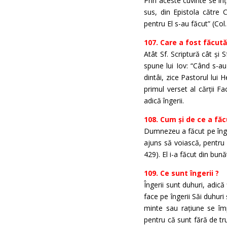
Prin aceste cuvinte se în
sus, din Epistola către C
pentru El s-au făcut” (Co
107. Care a fost făcut
Atât Sf. Scriptură cât și
spune lui Iov: “Când s-au 
dintâi, zice Pastorul lui 
primul verset al cărții F
adică îngerii.
108. Cum și de ce a fă
Dumnezeu a făcut pe înger
ajuns să voiască, pentru 
429). El i-a făcut din bun
109. Ce sunt îngerii ?
Îngerii sunt duhuri, adică
face pe îngerii Săi duhuri 
minte sau rațiune se împa
pentru că sunt fără de tru