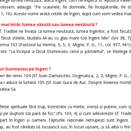
țelege lumea nevăzută, adică îngerii, cum ne explică Sf. Apostol Pavel
oloseni, adaugă: “Fie scaunele, fie domniile, fie începătoriile, fie stă
l. 1, 16). Aceste nume arată cetele de îngeri, după cum vom vedea mai
ă mai întâi: lumea văzută sau lumea nevăzută ?
 Sf. Tradiție ne învață că lumea nevăzută, lumea îngerilor, a fost făcut
făcut stelele, lăudatu-M-au cu glas mare toți îngerii Mei” (Iov 38, 7).
Herma 103 (Pastorul lui Herma, 5, 5, 3, Migne, P. G., 11, col. 957, 961).
acerii: “La început a făcut Dumnezeu cerul și pământul”, se înțelege
cut Dumnezeu pe îngeri ?
i din nimic 104 (Sf. Ioan Damaschin, Dogmatica, 2, 3, Migne, P. G., XC
a-i aduce la lumină 105 (Sf. Ioan Gura de Aur, Despre învierea morților
ătatea Sa.
 ființe spirituale fără trup, înzestrate cu minte, voință și putere, cum s
și pe slujitorii Săi pară de foc” (Ps. 103, 4) și cum adeverește Sf. Tradi
rt în îngeri și oameni. Făpturile raționale netrupești sunt îngerii. E
p, au fost rânduiți să locuiască sus, în locuri ușoare, și să aibă o fir