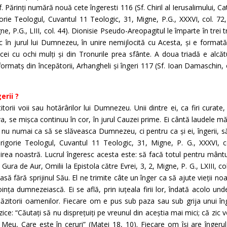
f. Părinți numără nouă cete îngeresti 116 (Sf. Chiril al Ierusalimului, C
igorie Teologul, Cuvantul 11 Teologic, 31, Migne, P.G., XXXVI, col. 72
ne, P.G., LIII, col. 44). Dionisie Pseudo-Areopagitul le împarte în trei tr
ic în jurul lui Dumnezeu, în unire nemijlocită cu Acesta, și e formată
 cei cu ochi mulți și din Tronurile prea sfânte. A doua triadă e alcăt
 formatș din începătorii, Arhangheli și îngeri 117 (Sf. Ioan Damaschin, o
erii ?
torii voii sau hotărârilor lui Dumnezeu. Unii dintre ei, ca firi curate,
a, se mișca continuu în cor, în jurul Cauzei prime. Ei cântă laudele măr
 nu numai ca să se slăveasca Dumnezeu, ci pentru ca și ei, îngerii, 
gorie Teologul, Cuvantul 11 Teologic, 31, Migne, P. G., XXXVI, col.
a noastră. Lucrul îngeresc acesta este: să facă totul pentru mântuire
Gura de Aur, Omilii la Epistola către Evrei, 3, 2, Migne, P. G., LXIII, c
 fără sprijinul Său. El ne trimite câte un înger ca să ajute vieții noas
ința dumnezeiască. Ei se află, prin iuțeala firii lor, îndată acolo und
ăzitorii oamenilor. Fiecare om e pus sub paza sau sub grija unui îng
ce: “Căutați să nu disprețuiți pe vreunul din aceștia mai mici; că zic vou
 Meu, Care este în ceruri” (Matei 18, 10). Fiecare om își are îngerul