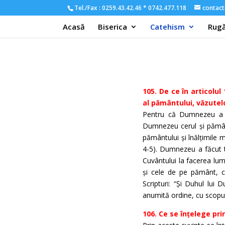
Tel./Fax : 0259.43.42.46 * 0742.477.118
contact
Acasă
Biserica
Catehism
Rugă
105. De ce în articolul
al pământului, văzutelo
Pentru că Dumnezeu a fă
Dumnezeu cerul și pământu
pământului și înălțimile m
4-5). Dumnezeu a făcut to
Cuvântului la facerea lumi
și cele de pe pământ, ce
Scripturi: “Și Duhul lu
anumită ordine, cu scopul
106. Ce se înțelege pri