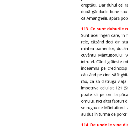
dreptății. Dar duhul cel 
după gândurile bune sau re
ca Arhanghelii, apără popo
113. Ce sunt duhurile re
Sunt acei îngeri care, în
rele, căzând deci din sta
mintea oamenilor, ducând
cuvântul Mântuitorului: “
întru el. Când grăieste mi
îndeamnă pe credincioși a
căutând pe cine să înghit
rău, ca să distrugă viața
împotriva celuilalt 121 (
poate sili pe om la păcat
omului, nici altei făpturi
se rugau de Mântuitorul zic
au dus în turma de porci” 
114. De unde le vine di