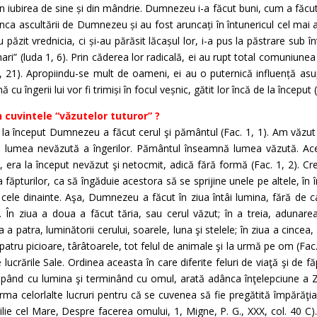
in iubirea de sine și din mândrie. Dumnezeu i-a făcut buni, cum a făcut 
unca ascultării de Dumnezeu și au fost aruncați în întunericul cel mai 
u păzit vrednicia, ci și-au părăsit lăcașul lor, i-a pus la păstrare sub în
 mari” (luda 1, 6). Prin căderea lor radicală, ei au rupt total comuniu
, 21). Apropiindu-se mult de oameni, ei au o puternică influență asu
u îngerii lui vor fi trimiși în focul veșnic, gătit lor încă de la început 
n cuvintele “văzutelor tuturor” ?
 la început Dumnezeu a făcut cerul şi pământul (Fac. 1, 1). Am văzut 
 lumea nevăzută a îngerilor. Pământul înseamnă lumea văzută. Ac
i, era la început nevăzut şi netocmit, adică fără formă (Fac. 1, 2).
făpturilor, ca să îngăduie acestora să se sprijine unele pe altele, în 
cele dinainte. Aşa, Dumnezeu a făcut în ziua întâi lumina, fără de ca
e. În ziua a doua a făcut tăria, sau cerul văzut; în a treia, adunare
ua a patra, luminătorii cerului, soarele, luna şi stelele; în ziua a cincea, 
atru picioare, târâtoarele, tot felul de animale şi la urmă pe om (Fac.
crările Sale. Ordinea aceasta în care diferite feluri de viaţă şi de făp
epând cu lumina şi terminând cu omul, arată adânca înţelepciune a Zid
rma celorlalte lucruri pentru că se cuvenea să fie pregătită împărăţia
lie cel Mare, Despre facerea omului, 1, Migne, P. G., XXX, col. 40 C