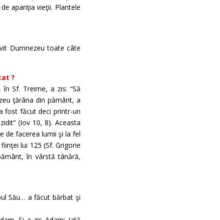
e apariţia vieţii. Plantele
rivit Dumnezeu toate câte
cat ?
în Sf. Treime, a zis: “Să
zeu ţărâna din pământ, a
 a fost făcut deci printr-un
idit” (Iov 10, 8). Aceasta
de facerea lumii şi la fel
inţei lui 125 (Sf. Grigorie
pământ, în vârstă tânără,
ul Său… a făcut bărbat şi
dam. Şi a zis Adam: Iată