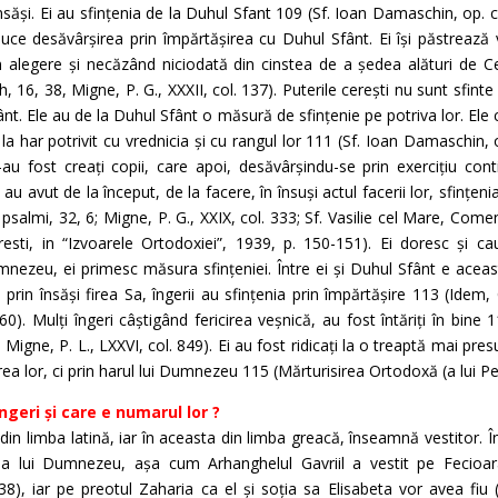
nsăși. Ei au sfințenia de la Duhul Sfant 109 (Sf. Ioan Damaschin, op. cit.,
 aduce desăvârșirea prin împărtășirea cu Duhul Sfânt. Ei își păstrează v
n alegere și necăzând niciodată din cinstea de a ședea alături de Ce
16, 38, Migne, P. G., XXXII, col. 137). Puterile cerești nu sunt sfinte pr
nt. Ele au de la Duhul Sfânt o măsură de sfințenie pe potriva lor. Ele
 la har potrivit cu vrednicia și cu rangul lor 111 (Sf. Ioan Damaschin, o
 n-au fost creați copii, care apoi, desăvârșindu-se prin exercițiu co
au avut de la început, de la facere, în însuși actul facerii lor, sfințenia
a psalmi, 32, 6; Migne, P. G., XXIX, col. 333; Sf. Vasilie cel Mare, Comen
esti, in “Izvoarele Ortodoxiei”, 1939, p. 150-151). Ei doresc și 
mnezeu, ei primesc măsura sfințeniei. Între ei și Duhul Sfânt e acea
 prin însăși firea Sa, îngerii au sfințenia prin împărtășire 113 (Idem,
60). Mulți îngeri câștigând fericirea veșnică, au fost întăriți în bine 
18, Migne, P. L., LXXVI, col. 849). Ei au fost ridicați la o treaptă mai pres
irea lor, ci prin harul lui Dumnezeu 115 (Mărturisirea Ortodoxă (a lui Pet
geri și care e numarul lor ?
din limba latină, iar în aceasta din limba greacă, înseamnă vestitor. Îng
ia lui Dumnezeu, așa cum Arhanghelul Gavriil a vestit pe Fecioa
38), iar pe preotul Zaharia ca el și soția sa Elisabeta vor avea fiu