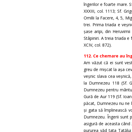
îngerilor e foarte mare. S
XXXIII, col. 1113; Sf. Gr
Omilii la Facere, 4, 5, Mig
trei. Prima triada e veșn
șase aripi, din Heruvimii
Stâpiniri. A treia triada e
XCIV, col. 872).
112. Ce chemare au îng
Am văzut că ei sunt vesti
greu de mișcat la așa cev
veșnic slava cea veșnică,
la Dumnezeu 118 (Sf. Gri
Dumnezeu pentru mântuire
Gură de Aur 119 (Sf. Ioan 
păcat, Dumnezeu nu ne lasă
și gata să împlinească vo
Dumnezeu. Îngerii sunt p
asigură de aceasta când zi
pururea văd tata Tatălui