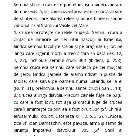
Semnul sfintei cruci este prin el însuşi o binecuvântare
dumnezeiască, iar «binecuvântarea este împărtăşitoare
de sfinţenie, care alungă relele şi aduce binele», spune
canonul 27 al Sfantului Vasile cel Mare.
1.
Crucea ocroteşte de relele trupeşti. Semnul crucii a
cruţat de nimicire pe cei întâi născuţi ai Israelului,
fiindcă semnul făcut pe stâlpii şi pe pragurile uşilor, pe
lângă care îngerul morţii a trecut fără să bată (les. 12,
7, 27), închipuia semnul crucii 303 (Ibidem, p. 258).
Semnul crucii era semnul care vindecă pe cei muşcaţi
de şerpi, fiindcă şarpele de aramă ridicat în pustie de
Moise, care salva pe oameni numai uitându-se la el
(Num. 31), preînchipuia semnul sfintei cruci (Ioan 3, 14).
2.
Crucea alungă diavolii. Precum câinele fuge de băţul
cu care a fost lovit, tot aşa şi dracul fuge de crucea
care îi aminteşte că prin ea a fost biruit 304 (Sf. Chiril al
Ierusalimului, op. cit, Cateheza XIII, 3, p. 312). «Crucea,
zice Sf. Ioan Damaschin, este pavăza, armă şi semn de
biruinţă împotriva diavolului” 305 (Sf. Chiril al