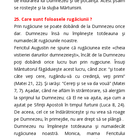
de îndurarea lui Dumnezeu şi de pocăinţă. Acest psalm
se rosteşte şi la slujba Mărturisirii.
25. Care sunt foloasele rugăciunii ?
Prin rugăciune se poate dobândi de la Dumnezeu orice
dar. Dumnezeu însă nu împlineşte totdeauna şi
numaidecât rugăciunile noastre.
Fericitul Augustin ne spune că rugăciunea este «cheia
vistieriei darurilor dumnezeieşti», încât de la Dumnezeu
poţi dobândi orice lucru bun prin rugpciune. Însuţi
Mântuitorul făgăduieşte acest lucru, când zice: “şi toate
câte veţi cere, rugându-vă cu credinţă, veţi primi”
(Matei 21, 22). Şi iarăşi: “Cereţi şi se va da vouă” (Matei
7, 7). Aşadar, când ne aflăm în strâmtorare, să alergăm
la sprijinul lui Dumnezeu; că El ne va ajuta, aşa cum a
ajutat pe Sfinţii Apostoli în timpul furtunii (Luca 8, 24).
De aceea, cel ce se îndărătniceşte şi nu vrea să roage
pe Dumnezeu, în primejdie, nu are drept să se plângă .
Dumnezeu nu împlineşte totdeauna şi numaidecât
rugăciunea noastră. Monica, mama Fericitului