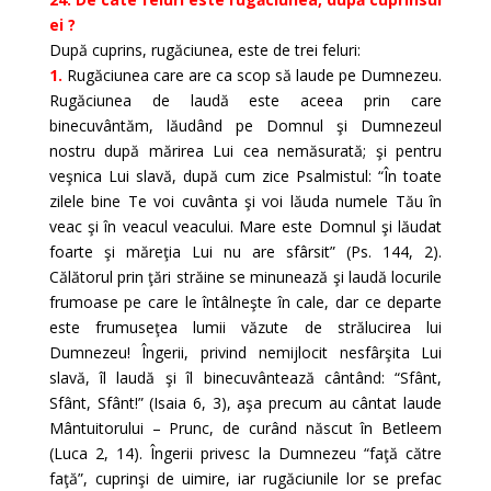
ei ?
După cuprins, rugăciunea, este de trei feluri:
1.
Rugăciunea care are ca scop să laude pe Dumnezeu.
Rugăciunea de laudă este aceea prin care
binecuvântăm, lăudând pe Domnul şi Dumnezeul
nostru după mărirea Lui cea nemăsurată; şi pentru
veşnica Lui slavă, după cum zice Psalmistul: “În toate
zilele bine Te voi cuvânta şi voi lăuda numele Tău în
veac şi în veacul veacului. Mare este Domnul şi lăudat
foarte şi măreţia Lui nu are sfârsit” (Ps. 144, 2).
Călătorul prin ţări străine se minunează şi laudă locurile
frumoase pe care le întâlneşte în cale, dar ce departe
este frumuseţea lumii văzute de strălucirea lui
Dumnezeu! Îngerii, privind nemijlocit nesfârşita Lui
slavă, îl laudă şi îl binecuvântează cântând: “Sfânt,
Sfânt, Sfânt!” (Isaia 6, 3), aşa precum au cântat laude
Mântuitorului – Prunc, de curând născut în Betleem
(Luca 2, 14). Îngerii privesc la Dumnezeu “faţă către
faţă”, cuprinşi de uimire, iar rugăciunile lor se prefac