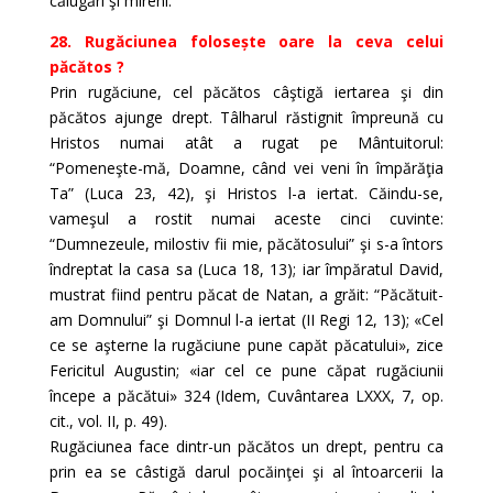
călugări şi mireni.
28. Rugăciunea folosește oare la ceva celui
păcătos ?
Prin rugăciune, cel păcătos câştigă iertarea şi din
păcătos ajunge drept. Tâlharul răstignit împreună cu
Hristos numai atât a rugat pe Mântuitorul:
“Pomeneşte-mă, Doamne, când vei veni în împărăţia
Ta” (Luca 23, 42), şi Hristos l-a iertat. Căindu-se,
vameşul a rostit numai aceste cinci cuvinte:
“Dumnezeule, milostiv fii mie, păcătosului” şi s-a întors
îndreptat la casa sa (Luca 18, 13); iar împăratul David,
mustrat fiind pentru păcat de Natan, a grăit: “Păcătuit-
am Domnului” şi Domnul l-a iertat (II Regi 12, 13); «Cel
ce se aşterne la rugăciune pune capăt păcatului», zice
Fericitul Augustin; «iar cel ce pune căpat rugăciunii
începe a păcătui» 324 (Idem, Cuvântarea LXXX, 7, op.
cit., vol. II, p. 49).
Rugăciunea face dintr-un păcătos un drept, pentru ca
prin ea se câstigă darul pocăinţei şi al întoarcerii la