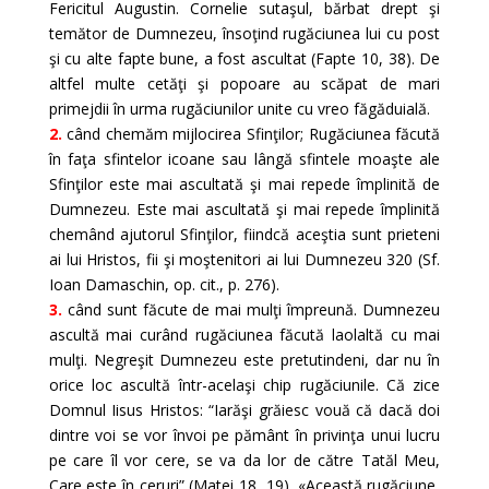
Fericitul Augustin. Cornelie sutaşul, bărbat drept şi
temător de Dumnezeu, însoţind rugăciunea lui cu post
şi cu alte fapte bune, a fost ascultat (Fapte 10, 38). De
altfel multe cetăţi şi popoare au scăpat de mari
primejdii în urma rugăciunilor unite cu vreo făgăduială.
2.
când chemăm mijlocirea Sfinţilor; Rugăciunea făcută
în faţa sfintelor icoane sau lângă sfintele moaşte ale
Sfinţilor este mai ascultată şi mai repede împlinită de
Dumnezeu. Este mai ascultată şi mai repede împlinită
chemând ajutorul Sfinţilor, fiindcă aceştia sunt prieteni
ai lui Hristos, fii şi moştenitori ai lui Dumnezeu 320 (Sf.
Ioan Damaschin, op. cit., p. 276).
3.
când sunt făcute de mai mulţi împreună. Dumnezeu
ascultă mai curând rugăciunea făcută laolaltă cu mai
mulţi. Negreşit Dumnezeu este pretutindeni, dar nu în
orice loc ascultă într-acelaşi chip rugăciunile. Că zice
Domnul Iisus Hristos: “Iarăşi grăiesc vouă că dacă doi
dintre voi se vor învoi pe pământ în privinţa unui lucru
pe care îl vor cere, se va da lor de către Tatăl Meu,
Care este în ceruri” (Matei 18, 19). «Această rugăciune,