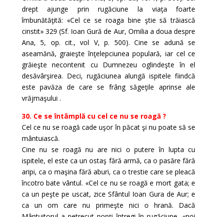
drept ajunge prin rugăciune la viaţa foarte
îmbunătăţită: «Cel ce se roaga bine ştie să trăiască
cinstit» 329 (Sf. Ioan Gură de Aur, Omilia a doua despre
Ana, 5, op. cit., vol V, p. 500). Cine se adună se
aseamănă, graieşte înţelepciunea populară, iar cel ce
grăieşte necontenit cu Dumnezeu oglindeşte în el
desăvârşirea. Deci, rugăciunea alungă ispitele fiindcă
este pavăza de care se frâng săgeţile aprinse ale
vrăjmaşului .
30. Ce se întâmplă cu cel ce nu se roagă ?
Cel ce nu se roagă cade uşor în păcat şi nu poate să se
mântuiască.
Cine nu se roagă nu are nici o putere în lupta cu
ispitele, el este ca un ostaş fără armă, ca o pasăre fără
aripi, ca o maşina fără aburi, ca o trestie care se pleacă
încotro bate vântul. «Cel ce nu se roagă e mort gata; e
ca un peşte pe uscat, zice Sfântul Ioan Gura de Aur; e
ca un om care nu primeşte nici o hrană. Dacă
Mântuitorul a petrecut nopţi întregi în rugăciune, «noi