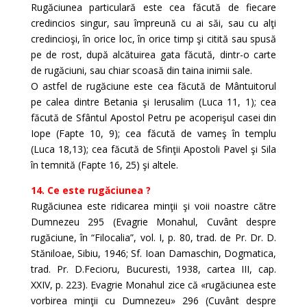
Rugăciunea particulară este cea făcută de fiecare
credincios singur, sau împreună cu ai săi, sau cu alţi
credincioşi, în orice loc, în orice timp şi citită sau spusă
pe de rost, după alcătuirea gata făcută, dintr-o carte
de rugăciuni, sau chiar scoasă din taina inimii sale.
O astfel de rugăciune este cea făcută de Mântuitorul
pe calea dintre Betania şi Ierusalim (Luca 11, 1); cea
făcută de Sfântul Apostol Petru pe acoperişul casei din
Iope (Fapte 10, 9); cea făcută de vameş în templu
(Luca 18,13); cea făcută de Sfinţii Apostoli Pavel şi Sila
în temnită (Fapte 16, 25) şi altele.
14. Ce este rugăciunea ?
Rugăciunea este ridicarea minţii şi voii noastre către
Dumnezeu 295 (Evagrie Monahul, Cuvânt despre
rugăciune, în “Filocalia”, vol. I, p. 80, trad. de Pr. Dr. D.
Stăniloae, Sibiu, 1946; Sf. Ioan Damaschin, Dogmatica,
trad. Pr. D.Fecioru, Bucuresti, 1938, cartea III, cap.
XXIV, p. 223). Evagrie Monahul zice că «rugăciunea este
vorbirea minţii cu Dumnezeu» 296 (Cuvânt despre