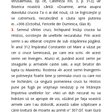
Ierusalimului, op. cit, Cateheza XIII, 3, p. 312); iar
Biserica noastră cântă: «Doamne, arma asupra
diavolului crucea Ta o ai dat nouă, că se îngrozeşte şi
se cutremură, necutezând a căuta spre puterea
ei…»306 (Octoihul, Fericirile din Duminica, Glas 8).
3.
Semnul sfintei cruci, închipuind însăşi crucea lui
Hristos, ocroteşte de uneltirile necuratului. Prin acest
semn s-au eliberat creştinii de sub stăpânirea păgână.
În anul 312 împăratul Constantin cel Mare a văzut pe
cer o cruce luminoasă, pe care era scris: «în acest
semn vei învinge!». Atunci el, punând acest semn pe
steagurile şi armatele castei sale, a ieşit biruitor din
lupta cu Maxentiu. Rostirea «în acest semn învingem!»
se potriveşte foarte bine şi semnului crucii cu care noi
ne închinăm; ca singură pomenirea crucii lui Hristos
pune pe fugă pe vrăjmaşii nevăzuţi şi ne întăreşte
împotriva uneltirilor lor: «Nici un duh necurat nu va
îndrăzni să se apropie de voi, văzând pe faţa voastră
armele care l-au doborât, această sabie sclipitoare a
cărei lovitură de moarte au primit-o” 307 (Sf. Ioan Gură