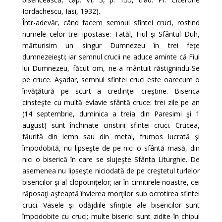
Iordachescu, Iasi, 1932).
Într-adevăr, când facem semnul sfintei cruci, rostind
numele celor trei ipostase: Tatăl, Fiul şi Sfântul Duh,
mărturisim un singur Dumnezeu în trei feţe
dumnezeieşti; iar semnul crucii ne aduce aminte că Fiul
lui Dumnezeu, făcut om, ne-a mântuit răstignindu-Se
pe cruce. Aşadar, semnul sfintei cruci este oarecum o
învăţătură pe scurt a credinţei creştine. Biserica
cinsteşte cu multă evlavie sfântă cruce: trei zile pe an
(14 septembrie, duminica a treia din Paresimi şi 1
august) sunt închinate cinstirii sfintei cruci. Crucea,
făurită din lemn sau din metal, frumos lucrată şi
împodobită, nu lipseşte de pe nici o sfântă masă, din
nici o biserică în care se slujeşte Sfânta Liturghie. De
asemenea nu lipseşte niciodată de pe creştetul turlelor
bisericilor şi al clopotniţelor; iar în cimitirele noastre, cei
răposaţi aşteaptă învierea morţilor sub ocrotirea sfintei
cruci. Vasele şi odăjdiile sfinţite ale bisericilor sunt
împodobite cu cruci; multe biserici sunt zidite în chipul