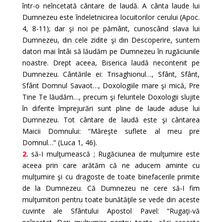
într-o neîncetată cântare de laudă. A cânta laude lui
Dumnezeu este îndeletnicirea locuitorilor cerului (Apoc.
4, 8-11); dar şi noi pe pământ, cunoscând slava lui
Dumnezeu, din cele zidite şi din Descoperire, suntem
datori mai întâi să lăudăm pe Dumnezeu în rugăciunile
noastre. Drept aceea, Biserica laudă necontenit pe
Dumnezeu. Cântările ei: Trisaghionul…, Sfânt, Sfânt,
Sfânt Domnul Savaot…, Doxologiile mare şi mică, Pre
Tine Te lăudăm…, precum şi feluritele Doxologii slujite
în diferite împrejurări sunt pline de laude aduse lui
Dumnezeu. Tot cântare de laudă este şi cântarea
Maicii Domnului: “Măreşte suflete al meu pre
Domnul…” (Luca 1, 46).
2.
să-I mulţumească ; Rugăciunea de mulţumire este
aceea prin care arătăm că ne aducem aminte cu
mulţumire şi cu dragoste de toate binefacerile primite
de la Dumnezeu. Că Dumnezeu ne cere să-I fim
mulţumitori pentru toate bunătăţile se vede din aceste
cuvinte ale Sfântului Apostol Pavel: “Rugaţi-vă