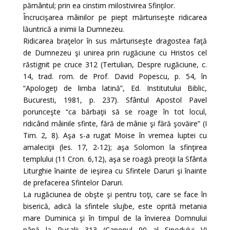
pământul; prin ea cinstim milostivirea Sfinţilor.
Încrucişarea mâinilor pe piept mărturiseşte ridicarea
lăuntrică a inimii la Dumnezeu.
Ridicarea braţelor în sus mărturiseşte dragostea faţă
de Dumnezeu şi unirea prin rugăciune cu Hristos cel
răstignit pe cruce 312 (Tertulian, Despre rugăciune, c.
14, trad. rom. de Prof. David Popescu, p. 54, în
“Apologeţi de limba latină”, Ed. Institutului Biblic,
Bucuresti, 1981, p. 237). Sfântul Apostol Pavel
porunceşte “ca bărbaţii să se roage în tot locul,
ridicând mâinile sfinte, fără de mânie şi fără şovăire” (I
Tim. 2, 8). Aşa s-a rugat Moise în vremea luptei cu
amaleciţii (les. 17, 2-12); aşa Solomon la sfinţirea
templului (11 Cron. 6,12), aşa se roagă preoţii la Sfânta
Liturghie înainte de ieşirea cu Sfintele Daruri şi înainte
de prefacerea Sfintelor Daruri.
La rugăciunea de obşte şi pentru toţi, care se face în
biserică, adică la sfintele slujbe, este oprită metania
mare Duminica şi în timpul de la învierea Domnului
până la Rusalii 313 (Canonul 90 al Sinodului VI