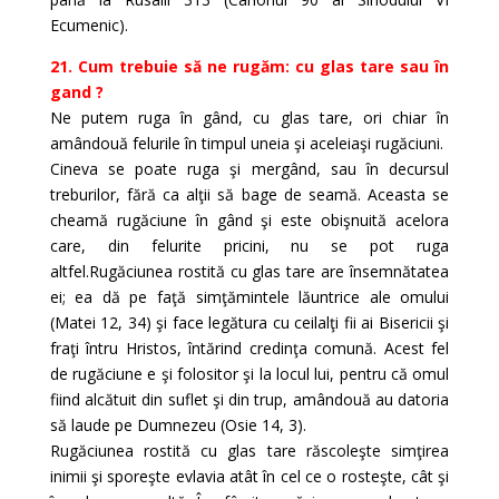
Ecumenic).
21. Cum trebuie să ne rugăm: cu glas tare sau în
gand ?
Ne putem ruga în gând, cu glas tare, ori chiar în
amândouă felurile în timpul uneia şi aceleiaşi rugăciuni.
Cineva se poate ruga şi mergând, sau în decursul
treburilor, fără ca alţii să bage de seamă. Aceasta se
cheamă rugăciune în gând şi este obişnuită acelora
care, din felurite pricini, nu se pot ruga
altfel.Rugăciunea rostită cu glas tare are însemnătatea
ei; ea dă pe faţă simţămintele lăuntrice ale omului
(Matei 12, 34) şi face legătura cu ceilalţi fii ai Bisericii şi
fraţi întru Hristos, întărind credinţa comună. Acest fel
de rugăciune e şi folositor şi la locul lui, pentru că omul
fiind alcătuit din suflet şi din trup, amândouă au datoria
să laude pe Dumnezeu (Osie 14, 3).
Rugăciunea rostită cu glas tare răscoleşte simţirea
inimii şi sporeşte evlavia atât în cel ce o rosteşte, cât şi