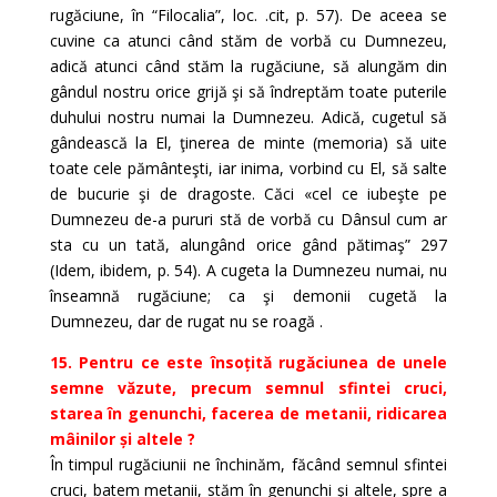
rugăciune, în “Filocalia”, loc. .cit, p. 57). De aceea se
cuvine ca atunci când stăm de vorbă cu Dumnezeu,
adică atunci când stăm la rugăciune, să alungăm din
gândul nostru orice grijă şi să îndreptăm toate puterile
duhului nostru numai la Dumnezeu. Adică, cugetul să
gândească la El, ţinerea de minte (memoria) să uite
toate cele pământeşti, iar inima, vorbind cu El, să salte
de bucurie şi de dragoste. Căci «cel ce iubeşte pe
Dumnezeu de-a pururi stă de vorbă cu Dânsul cum ar
sta cu un tată, alungând orice gând pătimaş” 297
(Idem, ibidem, p. 54). A cugeta la Dumnezeu numai, nu
înseamnă rugăciune; ca şi demonii cugetă la
Dumnezeu, dar de rugat nu se roagă .
15. Pentru ce este însoțită rugăciunea de unele
semne văzute, precum semnul sfintei cruci,
starea în genunchi, facerea de metanii, ridicarea
mâinilor și altele ?
În timpul rugăciunii ne închinăm, făcând semnul sfintei
cruci, batem metanii, stăm în genunchi şi altele, spre a