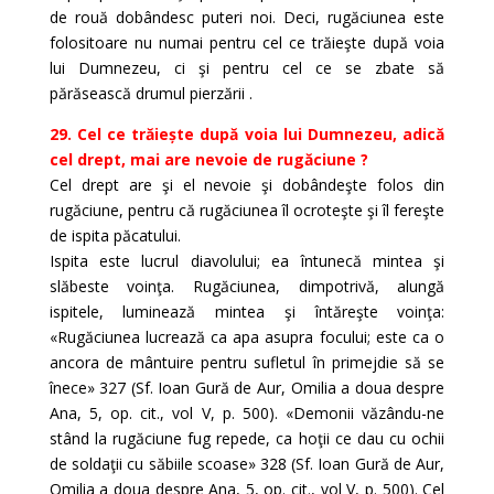
de rouă dobândesc puteri noi. Deci, rugăciunea este
folositoare nu numai pentru cel ce trăieşte după voia
lui Dumnezeu, ci şi pentru cel ce se zbate să
părăsească drumul pierzării .
29. Cel ce trăiește după voia lui Dumnezeu, adică
cel drept, mai are nevoie de rugăciune ?
Cel drept are şi el nevoie şi dobândeşte folos din
rugăciune, pentru că rugăciunea îl ocroteşte şi îl fereşte
de ispita păcatului.
Ispita este lucrul diavolului; ea întunecă mintea şi
slăbeste voinţa. Rugăciunea, dimpotrivă, alungă
ispitele, luminează mintea şi întăreşte voinţa:
«Rugăciunea lucrează ca apa asupra focului; este ca o
ancora de mântuire pentru sufletul în primejdie să se
înece» 327 (Sf. Ioan Gură de Aur, Omilia a doua despre
Ana, 5, op. cit., vol V, p. 500). «Demonii văzându-ne
stând la rugăciune fug repede, ca hoţii ce dau cu ochii
de soldaţii cu săbiile scoase» 328 (Sf. Ioan Gură de Aur,
Omilia a doua despre Ana, 5, op. cit., vol V, p. 500). Cel