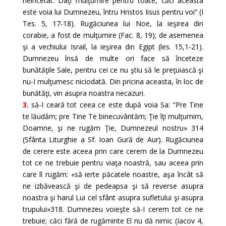
neîncetat. Daţi mulţumire pentru toate, căci aceasta
este voia lui Dumnezeu, întru Hristos Iisus pentru voi” (I
Tes. 5, 17-18). Rugăciunea lui Noe, la ieşirea din
corabie, a fost de mulţumire (Fac. 8, 19); de asemenea
şi a vechiului Israil, la ieşirea din Egipt (les. 15,1-21).
Dumnezeu însă de multe ori face să înceteze
bunătăţile Sale, pentru cei ce nu ştiu să le preţuiască şi
nu-I mulţumesc niciodată. Din pricina aceasta, în loc de
bunătăţi, vin asupra noastra necazuri.
3.
să-I ceară tot ceea ce este după voia Sa: “Pre Tine
te lăudăm; pre Tine Te binecuvântăm; Ţie îţi mulţumim,
Doamne, şi ne rugăm Ţie, Dumnezeul nostru» 314
(Sfânta Liturghie a Sf. Ioan Gură de Aur). Rugăciunea
de cerere este aceea prin care cerem de la Dumnezeu
tot ce ne trebuie pentru viaţa noastră, sau aceea prin
care îl rugăm: «să ierte păcatele noastre, aşa încât să
ne izbăvească şi de pedeapsa şi să reverse asupra
noastra şi harul Lui cel sfânt asupra sufletului şi asupra
trupului»318. Dumnezeu voieşte să-I cerem tot ce ne
trebuie; căci fără de rugăminte El nu dă nimic (Iacov 4,