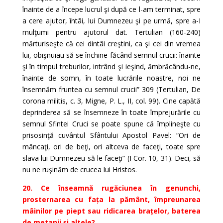
înainte de a începe lucrul şi după ce l-am terminat, spre
a cere ajutor, întâi, lui Dumnezeu şi pe urmă, spre a-I
mulţumi pentru ajutorul dat. Tertulian (160-240)
mărturiseşte că cei dintâi creştini, ca şi cei din vremea
lui, obişnuiau să se închine făcând semnul crucii: înainte
şi în timpul treburilor, intrând şi ieşind, ămbrăcându-ne,
înainte de somn, în toate lucrările noastre, noi ne
însemnăm fruntea cu semnul crucii” 309 (Tertulian, De
corona militis, c. 3, Migne, P. L., II, col. 99). Cine capătă
deprinderea să se însemneze în toate împrejurările cu
semnul Sfintei Cruci se poate spune că împlineşte cu
prisosinţă cuvântul Sfântului Apostol Pavel: “Ori de
mâncaţi, ori de beţi, ori altceva de faceţi, toate spre
slava lui Dumnezeu să le faceţi” (I Cor. 10, 31). Deci, să
nu ne ruşinăm de crucea lui Hristos.
20. Ce înseamnă rugăciunea în genunchi,
prosternarea cu fața la pământ, împreunarea
mâinilor pe piept sau ridicarea brațelor, baterea
de metanii și altele?