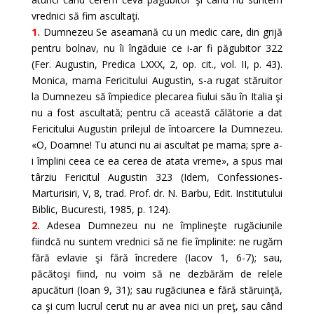
vrednici să fim ascultaţi.
1.
Dumnezeu Se aseamană cu un medic care, din grijă
pentru bolnav, nu îi îngăduie ce i-ar fi păgubitor 322
(Fer. Augustin, Predica LXXX, 2, op. cit., vol. II, p. 43).
Monica, mama Fericitului Augustin, s-a rugat stăruitor
la Dumnezeu să împiedice plecarea fiului său în Italia şi
nu a fost ascultată; pentru că această călătorie a dat
Fericitului Augustin prilejul de întoarcere la Dumnezeu.
«O, Doamne! Tu atunci nu ai ascultat pe mama; spre a-
i împlini ceea ce ea cerea de atata vreme», a spus mai
târziu Fericitul Augustin 323 (Idem, Confessiones-
Marturisiri, V, 8, trad. Prof. dr. N. Barbu, Edit. Institutului
Biblic, Bucuresti, 1985, p. 124).
2.
Adesea Dumnezeu nu ne împlineşte rugăciunile
fiindcă nu suntem vrednici să ne fie împlinite: ne rugăm
fără evlavie şi fără încredere (Iacov 1, 6-7); sau,
păcătoşi fiind, nu voim să ne dezbărăm de relele
apucături (Ioan 9, 31); sau rugăciunea e fără stăruinţă,
ca şi cum lucrul cerut nu ar avea nici un preţ, sau când