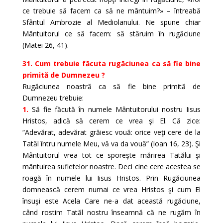
ce trebuie să facem ca să ne mântuim?» – întreabă
Sfântul Ambrozie al Mediolanului. Ne spune chiar
Mântuitorul ce să facem: să stăruim în rugăciune
(Matei 26, 41).
31. Cum trebuie făcuta rugăciunea ca să fie bine
primită de Dumnezeu ?
Rugăciunea noastră ca să fie bine primită de
Dumnezeu trebuie:
1.
Să fie făcută în numele Mântuitorului nostru Iisus
Hristos, adică să cerem ce vrea şi El. Că zice:
“Adevărat, adevărat grăiesc vouă: orice veţi cere de la
Tatăl întru numele Meu, vă va da vouă” (Ioan 16, 23). Şi
Mântuitorul vrea tot ce sporeşte mărirea Tatălui şi
mântuirea sufletelor noastre. Deci cine cere acestea se
roagă în numele lui Iisus Hristos. Prin Rugăciunea
domnească cerem numai ce vrea Hristos şi cum El
însuşi este Acela Care ne-a dat această rugăciune,
când rostim Tatăl nostru înseamnă că ne rugăm în