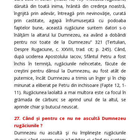
dăruită din toată inima, hrănită din credinţa noastră,
îngrijită prin adevăr, întreagă prin nevinovăţie, curată
prin castitate, agapă înfrumuseţată cu podoaba
faptelor bune, această rugăciune suntem datori s-o
înălţăm la altarul lui Dumnezeu, ea având a dobândi
pentru noi toate de la Dumnezeu” 321 (Tertulian,
Despre Rugaciune, c. XXVIII, trad. cit; p. 245). Când,
după uciderea Apostolului Iacov, Sfântul Petru a fost
închis în temniţă, rugăciunile neîncetate, făcute de
creştini pentru dânsul la Dumnezeu, au fost atât de
puternice, încât Dumnezeu a trimis un înger şi în chip
minunat a eliberat pe Petru din inchisoare (Fapte 12, 1-
11). Rugăciunea laolaltă a mai multora este ca focul în
grămada de cărbuni; se aprind unul de la altul, se
aprinde chiar şi butucul neuscat.
27. Când și pentru ce nu ne ascultă Dumnezeu
rugăciunile ?
Dumnezeu nu ascultă şi nu împlineşte rugăciunile
atunci când cerem ceva păgubitor şi când nu suntem