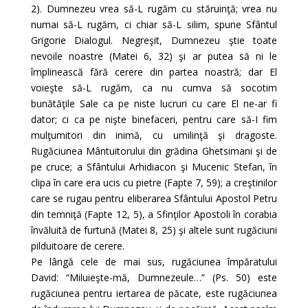
2). Dumnezeu vrea să-L rugăm cu stăruinţă; vrea nu
numai să-L rugăm, ci chiar să-L silim, spune Sfântul
Grigorie Dialogul. Negreşit, Dumnezeu ştie toate
nevoile noastre (Matei 6, 32) şi ar putea să ni le
împlinească fără cerere din partea noastră; dar El
voieşte să-L rugăm, ca nu cumva să socotim
bunătăţile Sale ca pe niste lucruri cu care El ne-ar fi
dator; ci ca pe nişte binefaceri, pentru care să-I fim
mulţumitori din inimă, cu umilinţă şi dragoste.
Rugăciunea Mântuitorului din grădina Ghetsimani şi de
pe cruce; a Sfântului Arhidiacon şi Mucenic Stefan, în
clipa în care era ucis cu pietre (Fapte 7, 59); a creştinilor
care se rugau pentru eliberarea Sfântului Apostol Petru
din temniţă (Fapte 12, 5), a Sfinţilor Apostoli în corabia
învăluită de furtună (Matei 8, 25) şi altele sunt rugăciuni
pilduitoare de cerere.
Pe lângă cele de mai sus, rugăciunea împăratului
David: “Miluieşte-mă, Dumnezeule…” (Ps. 50) este
rugăciunea pentru iertarea de păcate, este rugăciunea