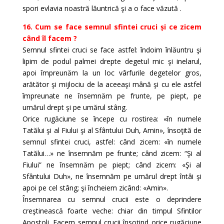
spori evlavia noastră lăuntrică şi a o face văzută .
16. Cum se face semnul sfintei cruci și ce zicem
când îl facem ?
Semnul sfintei cruci se face astfel: îndoim înlăuntru şi
lipim de podul palmei drepte degetul mic şi inelarul,
apoi împreunăm la un loc vârfurile degetelor gros,
arătător şi mijlociu de la aceeaşi mână şi cu ele astfel
împreunate ne însemnăm pe frunte, pe piept, pe
umărul drept şi pe umărul stâng.
Orice rugăciune se începe cu rostirea: «în numele
Tatălui şi al Fiului şi al Sfântului Duh, Amin», însoţită de
semnul sfintei cruci, astfel: când zicem: «în numele
Tatălui…» ne însemnăm pe frunte; când zicem: “Şi al
Fiului” ne însemnăm pe piept; când zicem: «Şi al
Sfântului Duh», ne însemnăm pe umărul drept întâi şi
apoi pe cel stâng; şi încheiem zicând: «Amin».
Însemnarea cu semnul crucii este o deprindere
creştinească foarte veche: chiar din timpul Sfintilor
Apostoli. Facem semnul crucii însoţind orice rugăciune