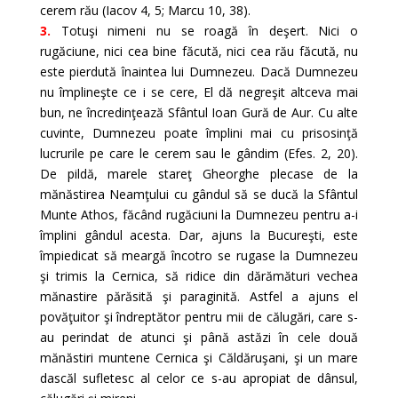
cerem rău (Iacov 4, 5; Marcu 10, 38).
3.
Totuşi nimeni nu se roagă în deşert. Nici o
rugăciune, nici cea bine făcută, nici cea rău făcută, nu
este pierdută înaintea lui Dumnezeu. Dacă Dumnezeu
nu împlineşte ce i se cere, El dă negreşit altceva mai
bun, ne încredinţează Sfântul Ioan Gură de Aur. Cu alte
cuvinte, Dumnezeu poate împlini mai cu prisosinţă
lucrurile pe care le cerem sau le gândim (Efes. 2, 20).
De pildă, marele stareţ Gheorghe plecase de la
mănăstirea Neamţului cu gândul să se ducă la Sfântul
Munte Athos, făcând rugăciuni la Dumnezeu pentru a-i
împlini gândul acesta. Dar, ajuns la Bucureşti, este
împiedicat să meargă încotro se rugase la Dumnezeu
şi trimis la Cernica, să ridice din dărămături vechea
mănastire părăsită şi paraginită. Astfel a ajuns el
povăţuitor şi îndreptător pentru mii de călugări, care s-
au perindat de atunci şi până astăzi în cele două
mănăstiri muntene Cernica şi Căldăruşani, şi un mare
dascăl sufletesc al celor ce s-au apropiat de dânsul,