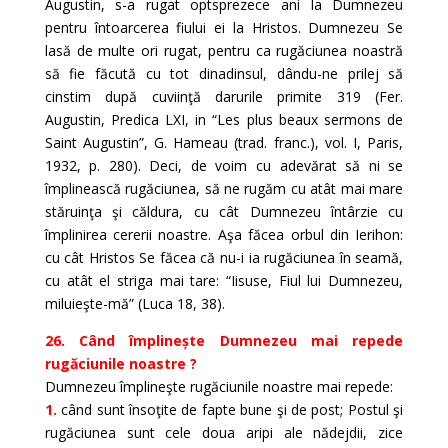
Augustin, s-a rugat optsprezece ani la Dumnezeu
pentru întoarcerea fiului ei la Hristos. Dumnezeu Se
lasă de multe ori rugat, pentru ca rugăciunea noastră
să fie făcută cu tot dinadinsul, dându-ne prilej să
cinstim după cuviinţă darurile primite 319 (Fer.
Augustin, Predica LXI, in “Les plus beaux sermons de
Saint Augustin”, G. Hameau (trad. franc.), vol. I, Paris,
1932, p. 280). Deci, de voim cu adevărat să ni se
împlinească rugăciunea, să ne rugăm cu atât mai mare
stăruinţa şi căldura, cu cât Dumnezeu întârzie cu
împlinirea cererii noastre. Aşa făcea orbul din Ierihon:
cu cât Hristos Se făcea că nu-i ia rugăciunea în seamă,
cu atât el striga mai tare: “Iisuse, Fiul lui Dumnezeu,
miluieşte-mă” (Luca 18, 38).
26. Când împlinește Dumnezeu mai repede
rugăciunile noastre ?
Dumnezeu împlineşte rugăciunile noastre mai repede:
1.
când sunt însoţite de fapte bune şi de post; Postul şi
rugăciunea sunt cele doua aripi ale nădejdii, zice