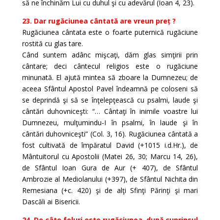
să ne închinăm Lui cu duhul şi cu adevărul (Ioan 4, 23).
23. Dar rugăciunea cântată are vreun preț ?
Rugăciunea cântata este o foarte puternică rugăciune
rostită cu glas tare.
Când suntem adânc mişcaţi, dăm glas simţirii prin
cântare; deci cântecul religios este o rugăciune
minunată. El ajută mintea să zboare la Dumnezeu; de
aceea Sfântul Apostol Pavel îndeamnă pe coloseni să
se deprindă şi să se înţelepţească cu psalmi, laude şi
cântări duhovniceşti: “… Cântaţi în inimile voastre lui
Dumnezeu, mulţumindu-I în psalmi, în laude şi în
cântări duhovniceşti” (Col. 3, 16). Rugăciunea cântată a
fost cultivată de împăratul David (+1015 i.d.Hr.), de
Mântuitorul cu Apostolii (Matei 26, 30; Marcu 14, 26),
de Sfântul Ioan Gura de Aur (+ 407), de Sfântul
Ambrozie al Mediolanului (+397), de Sfântul Nichita din
Remesiana (+c. 420) şi de alţi Sfinţi Părinţi şi mari
Dascăli ai Bisericii.
24. De câte feluri este rugăciunea, după cuprinsul