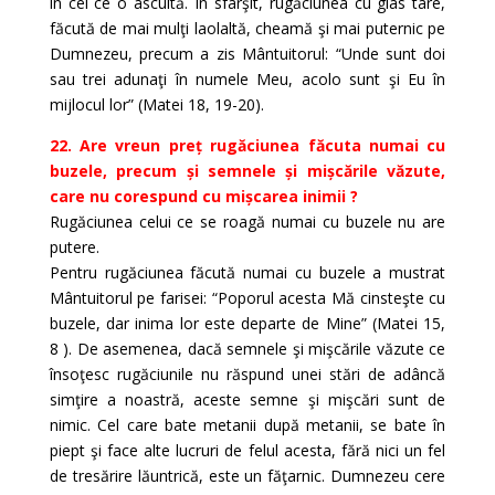
în cel ce o ascultă. În sfârşit, rugăciunea cu glas tare,
făcută de mai mulţi laolaltă, cheamă şi mai puternic pe
Dumnezeu, precum a zis Mântuitorul: “Unde sunt doi
sau trei adunaţi în numele Meu, acolo sunt şi Eu în
mijlocul lor” (Matei 18, 19-20).
22. Are vreun preț rugăciunea făcuta numai cu
buzele, precum și semnele și mișcările văzute,
care nu corespund cu mișcarea inimii ?
Rugăciunea celui ce se roagă numai cu buzele nu are
putere.
Pentru rugăciunea făcută numai cu buzele a mustrat
Mântuitorul pe farisei: “Poporul acesta Mă cinsteşte cu
buzele, dar inima lor este departe de Mine” (Matei 15,
8 ). De asemenea, dacă semnele şi mişcările văzute ce
însoţesc rugăciunile nu răspund unei stări de adâncă
simţire a noastră, aceste semne şi mişcări sunt de
nimic. Cel care bate metanii după metanii, se bate în
piept şi face alte lucruri de felul acesta, fără nici un fel
de tresărire lăuntrică, este un făţarnic. Dumnezeu cere