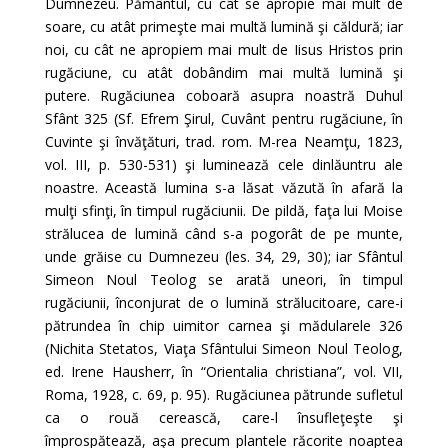
Dumnezeu. Pământul, cu cât se apropie mai mult de
soare, cu atât primeşte mai multă lumină şi căldură; iar
noi, cu cât ne apropiem mai mult de Iisus Hristos prin
rugăciune, cu atât dobândim mai multă lumină şi
putere. Rugăciunea coboară asupra noastră Duhul
Sfânt 325 (Sf. Efrem Şirul, Cuvânt pentru rugăciune, în
Cuvinte şi învăţături, trad. rom. M-rea Neamţu, 1823,
vol. III, p. 530-531) şi luminează cele dinlăuntru ale
noastre. Această lumina s-a lăsat văzută în afară la
mulţi sfinţi, în timpul rugăciunii. De pildă, faţa lui Moise
strălucea de lumină când s-a pogorât de pe munte,
unde grăise cu Dumnezeu (les. 34, 29, 30); iar Sfântul
Simeon Noul Teolog se arată uneori, în timpul
rugăciunii, înconjurat de o lumină strălucitoare, care-i
pătrundea în chip uimitor carnea şi mădularele 326
(Nichita Stetatos, Viaţa Sfântului Simeon Noul Teolog,
ed. Irene Hausherr, în “Orientalia christiana”, vol. VII,
Roma, 1928, c. 69, p. 95). Rugăciunea pătrunde sufletul
ca o rouă cerească, care-l însufleţeşte şi
împrospătează, aşa precum plantele răcorite noaptea