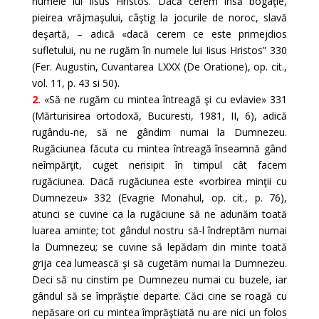
numele lui Iisus Hristos. Dacă cerem însă bogaţie,
pieirea vrăjmaşului, câştig la jocurile de noroc, slavă
deşartă, – adică «dacă cerem ce este primejdios
sufletului, nu ne rugăm în numele lui Iisus Hristos” 330
(Fer. Augustin, Cuvantarea LXXX (De Oratione), op. cit.,
vol. 11, p. 43 si 50).
2.
«Să ne rugăm cu mintea întreagă şi cu evlavie» 331
(Mărturisirea ortodoxă, Bucuresti, 1981, II, 6), adică
rugându-ne, să ne gândim numai la Dumnezeu.
Rugăciunea făcuta cu mintea întreagă înseamnă gând
neîmpărţit, cuget nerisipit în timpul cât facem
rugăciunea. Dacă rugăciunea este «vorbirea minţii cu
Dumnezeu» 332 (Evagrie Monahul, op. cit., p. 76),
atunci se cuvine ca la rugăciune să ne adunăm toată
luarea aminte; tot gândul nostru să-l îndreptăm numai
la Dumnezeu; se cuvine să lepădam din minte toată
grija cea lumească şi să cugetăm numai la Dumnezeu.
Deci să nu cinstim pe Dumnezeu numai cu buzele, iar
gândul să se împrăştie departe. Căci cine se roagă cu
nepăsare ori cu mintea împrăştiată nu are nici un folos