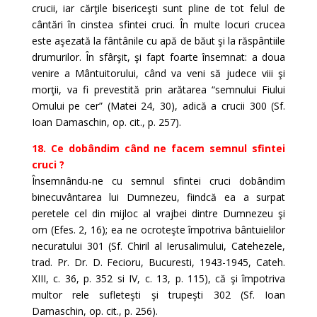
crucii, iar cărţile bisericeşti sunt pline de tot felul de
cântări în cinstea sfintei cruci. În multe locuri crucea
este aşezată la fântânile cu apă de băut şi la răspântiile
drumurilor. În sfârşit, şi fapt foarte însemnat: a doua
venire a Mântuitorului, când va veni să judece viii şi
morţii, va fi prevestită prin arătarea “semnului Fiului
Omului pe cer” (Matei 24, 30), adică a crucii 300 (Sf.
Ioan Damaschin, op. cit., p. 257).
18. Ce dobândim când ne facem semnul sfintei
cruci ?
Însemnându-ne cu semnul sfintei cruci dobândim
binecuvântarea lui Dumnezeu, fiindcă ea a surpat
peretele cel din mijloc al vrajbei dintre Dumnezeu şi
om (Efes. 2, 16); ea ne ocroteşte împotriva bântuielilor
necuratului 301 (Sf. Chiril al Ierusalimului, Catehezele,
trad. Pr. Dr. D. Fecioru, Bucuresti, 1943-1945, Cateh.
XIII, c. 36, p. 352 si IV, c. 13, p. 115), că şi împotriva
multor rele sufleteşti şi trupeşti 302 (Sf. Ioan
Damaschin, op. cit., p. 256).