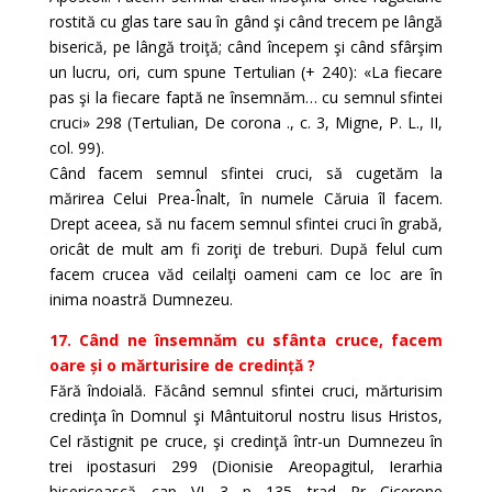
rostită cu glas tare sau în gând şi când trecem pe lângă
biserică, pe lângă troiţă; când începem şi când sfârşim
un lucru, ori, cum spune Tertulian (+ 240): «La fiecare
pas şi la fiecare faptă ne însemnăm… cu semnul sfintei
cruci» 298 (Tertulian, De corona ., c. 3, Migne, P. L., II,
col. 99).
Când facem semnul sfintei cruci, să cugetăm la
mărirea Celui Prea-Înalt, în numele Căruia îl facem.
Drept aceea, să nu facem semnul sfintei cruci în grabă,
oricât de mult am fi zoriţi de treburi. După felul cum
facem crucea văd ceilalţi oameni cam ce loc are în
inima noastră Dumnezeu.
17. Când ne însemnăm cu sfânta cruce, facem
oare și o mărturisire de credință ?
Fără îndoială. Făcând semnul sfintei cruci, mărturisim
credinţa în Domnul şi Mântuitorul nostru Iisus Hristos,
Cel răstignit pe cruce, şi credinţă într-un Dumnezeu în
trei ipostasuri 299 (Dionisie Areopagitul, Ierarhia
bisericească, cap. VI, 3, p. 135, trad. Pr. Cicerone