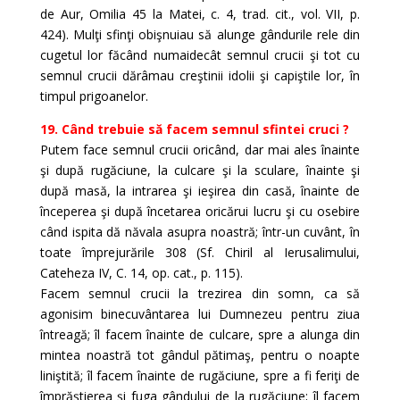
de Aur, Omilia 45 la Matei, c. 4, trad. cit., vol. VII, p.
424). Mulţi sfinţi obişnuiau să alunge gândurile rele din
cugetul lor făcând numaidecât semnul crucii şi tot cu
semnul crucii dărâmau creştinii idolii şi capiştile lor, în
timpul prigoanelor.
19. Când trebuie să facem semnul sfintei cruci ?
Putem face semnul crucii oricând, dar mai ales înainte
şi după rugăciune, la culcare şi la sculare, înainte şi
după masă, la intrarea şi ieşirea din casă, înainte de
începerea şi după încetarea oricărui lucru şi cu osebire
când ispita dă năvala asupra noastră; într-un cuvânt, în
toate împrejurările 308 (Sf. Chiril al Ierusalimului,
Cateheza IV, C. 14, op. cat., p. 115).
Facem semnul crucii la trezirea din somn, ca să
agonisim binecuvântarea lui Dumnezeu pentru ziua
întreagă; îl facem înainte de culcare, spre a alunga din
mintea noastră tot gândul pătimaş, pentru o noapte
liniştită; îl facem înainte de rugăciune, spre a fi feriţi de
împrăştierea şi fuga gândului de la rugăciune; îl facem