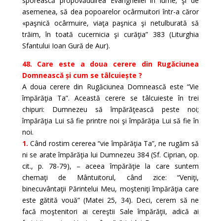
sporească propovăduirea Evangheliei în lume; şi de
asemenea, să dea popoarelor ocârmuitori într-a căror
«paşnică ocârmuire, viaţa paşnica şi netulburată să
trăim, în toată cucernicia şi curăţia” 383 (Liturghia
Sfantului Ioan Gură de Aur).
48. Care este a doua cerere din Rugăciunea
Domnească și cum se tâlcuiește ?
A doua cerere din Rugăciunea Domnească este “Vie
împărăţia Ta”. Această cerere se tâlcuieste în trei
chipuri: Dumnezeu să împărăţească peste noi;
împărăţia Lui să fie printre noi şi împărăţia Lui să fie în
noi.
1.
Când rostim cererea “vie împărăţia Ta”, ne rugăm să
ni se arate împărăţia lui Dumnezeu 384 (Sf. Ciprian, op.
cit., p. 78-79), – aceea împărăţie la care suntem
chemaţi de Mântuitorul, când zice: “Veniţi,
binecuvântaţii Părintelui Meu, moşteniţi împărăţia care
este gătită vouă” (Matei 25, 34). Deci, cerem să ne
facă moştenitori ai cereştii Sale împărăţii, adică ai