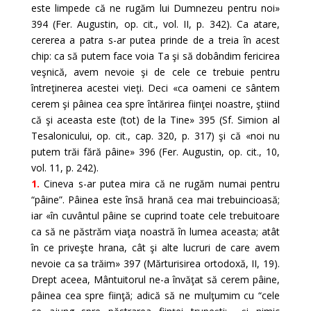
este limpede că ne rugăm lui Dumnezeu pentru noi»
394 (Fer. Augustin, op. cit., vol. II, p. 342). Ca atare,
cererea a patra s-ar putea prinde de a treia în acest
chip: ca să putem face voia Ta şi să dobândim fericirea
veşnică, avem nevoie şi de cele ce trebuie pentru
întreţinerea acestei vieţi. Deci «ca oameni ce sântem
cerem şi pâinea cea spre întărirea fiinţei noastre, ştiind
că şi aceasta este (tot) de la Tine» 395 (Sf. Simion al
Tesalonicului, op. cit., cap. 320, p. 317) şi că «noi nu
putem trăi fără pâine» 396 (Fer. Augustin, op. cit., 10,
vol. 11, p. 242).
1.
Cineva s-ar putea mira că ne rugăm numai pentru
“pâine”. Pâinea este însă hrană cea mai trebuincioasă;
iar «în cuvântul pâine se cuprind toate cele trebuitoare
ca să ne păstrăm viaţa noastră în lumea aceasta; atât
în ce priveşte hrana, cât şi alte lucruri de care avem
nevoie ca sa trăim» 397 (Mărturisirea ortodoxă, II, 19).
Drept aceea, Mântuitorul ne-a învăţat să cerem pâine,
pâinea cea spre fiinţă; adică să ne mulţumim cu “cele