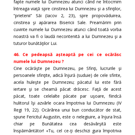
fapte numele lui Dumnezeu atunci când ne întocmim
întreaga viaţă spre cinstirea lui Dumnezeu şi a sfinţilor,
“prietenii” Săi (Iacov 2, 23), spre propovăduirea,
cinstirea şi apărarea Bisericii Sale. Preamărim prin
cuvinte numele lui Dumnezeu atunci când toată vorba
noastră va fi o laudă necontenită a lui Dumnezeu şi a
tuturor bunătăţilor Lui.
46. Ce pedeapsă așteaptă pe cei ce ocărăsc
numele lui Dumnezeu ?
Cine ocărăşte pe Dumnezeu, pe Sfinţi, lucrurile şi
persoanele sfinţite, adică înjură (suduie) de cele sfinte,
acela huleşte pe Dumnezeu; păcatul lui este fără
iertare şi se cheamă păcat drăcesc. Faţă de acest
păcat, toate celelalte păcate par uşoare, fiindcă
hulitorul îşi azvârle ocara împotriva lui Dumnezeu (IV
Regi 19, 22). Ocărârea unui bun conducător de stat,
spune Fericitul Augustin, este o nelegiuire, a înjura însă
chiar pe Bunătatea cea desăvârşită este
înspăimântător! «Tu, cel ce-ţi deschizi gura împotriva