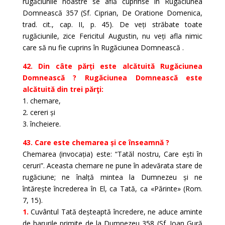
rugăciunile noastre se află cuprinse în Rugăciunea
Domnească 357 (Sf. Ciprian, De Oratione Domenica,
trad. cit., cap. II, p. 45). De veți străbate toate
rugăciunile, zice Fericitul Augustin, nu veți afla nimic
care să nu fie cuprins în Rugăciunea Domnească .
42. Din câte părți este alcătuită Rugăciunea
Domnească ? Rugăciunea Domnească este
alcătuită din trei părţi:
1. chemare,
2. cereri și
3. încheiere.
43. Care este chemarea și ce înseamnă ?
Chemarea (invocația) este: “Tatăl nostru, Care ești în
ceruri”. Aceasta chemare ne pune în adevărata stare de
rugăciune; ne înalță mintea la Dumnezeu și ne
întărește încrederea în El, ca Tată, ca «Părinte» (Rom.
7, 15).
1.
Cuvântul Tată deșteaptă încredere, ne aduce aminte
de harurile primite de la Dumnezeu 358 (Sf. Ioan Gură