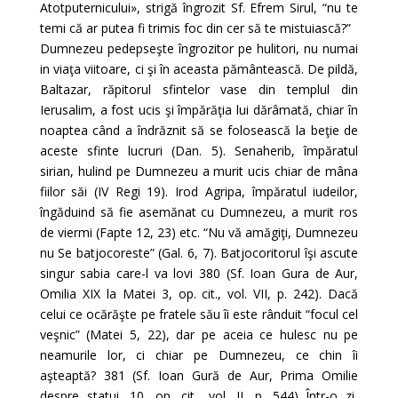
Atotputernicului», strigă îngrozit Sf. Efrem Sirul, “nu te
temi că ar putea fi trimis foc din cer să te mistuiască?”
Dumnezeu pedepseşte îngrozitor pe hulitori, nu numai
in viaţa viitoare, ci şi în aceasta pământească. De pildă,
Baltazar, răpitorul sfintelor vase din templul din
Ierusalim, a fost ucis şi împărăţia lui dărâmată, chiar în
noaptea când a îndrăznit să se folosească la beţie de
aceste sfinte lucruri (Dan. 5). Senaherib, împăratul
sirian, hulind pe Dumnezeu a murit ucis chiar de mâna
fiilor săi (IV Regi 19). Irod Agripa, împăratul iudeilor,
îngăduind să fie asemănat cu Dumnezeu, a murit ros
de viermi (Fapte 12, 23) etc. “Nu vă amăgiţi, Dumnezeu
nu Se batjocoreste” (Gal. 6, 7). Batjocoritorul îşi ascute
singur sabia care-l va lovi 380 (Sf. Ioan Gura de Aur,
Omilia XIX la Matei 3, op. cit., vol. VII, p. 242). Dacă
celui ce ocărăşte pe fratele său îi este rânduit “focul cel
veşnic” (Matei 5, 22), dar pe aceia ce hulesc nu pe
neamurile lor, ci chiar pe Dumnezeu, ce chin îi
aşteaptă? 381 (Sf. Ioan Gură de Aur, Prima Omilie
despre statui, 10, op. cit., vol. II, p. 544) Într-o zi,