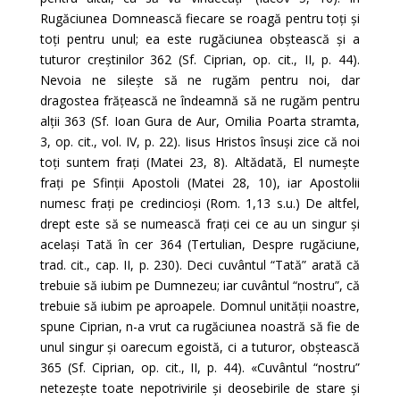
Rugăciunea Domnească fiecare se roagă pentru toți și
toți pentru unul; ea este rugăciunea obștească și a
tuturor creștinilor 362 (Sf. Ciprian, op. cit., II, p. 44).
Nevoia ne silește să ne rugăm pentru noi, dar
dragostea frățească ne îndeamnă să ne rugăm pentru
alții 363 (Sf. Ioan Gura de Aur, Omilia Poarta stramta,
3, op. cit., vol. IV, p. 22). Iisus Hristos însuși zice că noi
toți suntem frați (Matei 23, 8). Altădată, El numește
frați pe Sfinții Apostoli (Matei 28, 10), iar Apostolii
numesc frați pe credincioși (Rom. 1,13 s.u.) De altfel,
drept este să se numească frați cei ce au un singur și
același Tată în cer 364 (Tertulian, Despre rugăciune,
trad. cit., cap. II, p. 230). Deci cuvântul “Tată” arată că
trebuie să iubim pe Dumnezeu; iar cuvântul “nostru”, că
trebuie să iubim pe aproapele. Domnul unității noastre,
spune Ciprian, n-a vrut ca rugăciunea noastră să fie de
unul singur și oarecum egoistă, ci a tuturor, obștească
365 (Sf. Ciprian, op. cit., II, p. 44). «Cuvântul “nostru”
netezește toate nepotrivirile și deosebirile de stare și