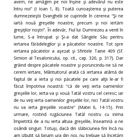
avem, ne amăgim pe noi înşine şi adevărul nu este
întru noi” (I Ioan 1, 8). Toată cunoaşterea şi puterea
dumnezeieştii Evanghelii se cuprinde în cererea: “Şi ne
iartă nouă greşelile noastre, precum şi noi iertăm
greşiţilor noştri”. În adevăr, Fiul lui Dumnezeu a venit în
lume, S-a întrupat şi Şi-a dat Sângele Său pentru
iertarea fărădelegilor şi a păcatelor noastre. Tot spre
iertarea păcatelor a aşezat şi Sfintele Taine 409 (Sf.
Simion al Tesalonicului, op. cit., cap. 320, p. 317). Dar
grăind despre păcatele noastre şi poruncindu-ne să ne
cerem iertare, Mântuitorul arată că iertarea atârnă de
faptul de a ierta şi noi păcatele pe care alţii le-ar fi
făcut împotriva noastră: “că de veţi ierta oamenilor
greşelile lor, ierta-va şi vouă Tatăl vostru cel ceresc; iar
de nu veţi ierta oamenilor greşelile lor, nici Tatăl vostru
nu va ierta greşelile voastre” (Matei 6, 14-15). Prin
urmare, rostind rugăciunea Tatăl nostru cu inima
împietrită de a nu ierta altuia greşelile, înseamnă a ne
osândi singuri. Totuşi, dacă din slăbiciunea firii încă nu
am izbutit să biruim ura din noi, nu trebuie să încetăm