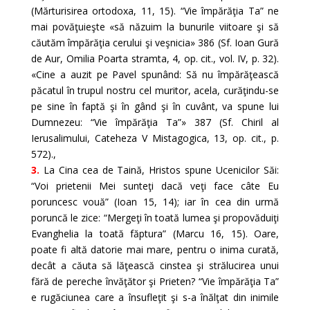
(Mărturisirea ortodoxa, 11, 15). “Vie împărăţia Ta” ne
mai povăţuieşte «să năzuim la bunurile viitoare şi să
căutăm împărăţia cerului şi veşnicia» 386 (Sf. Ioan Gură
de Aur, Omilia Poarta stramta, 4, op. cit., vol. IV, p. 32).
«Cine a auzit pe Pavel spunând: Să nu împărăţească
păcatul în trupul nostru cel muritor, acela, curăţindu-se
pe sine în faptă şi în gând şi în cuvânt, va spune lui
Dumnezeu: “Vie împărăţia Ta”» 387 (Sf. Chiril al
Ierusalimului, Cateheza V Mistagogica, 13, op. cit., p.
572).,
3.
La Cina cea de Taină, Hristos spune Ucenicilor Săi:
“Voi prietenii Mei sunteţi dacă veţi face câte Eu
poruncesc vouă” (Ioan 15, 14); iar în cea din urmă
poruncă le zice: “Mergeţi în toată lumea şi propovăduiţi
Evanghelia la toată făptura” (Marcu 16, 15). Oare,
poate fi altă datorie mai mare, pentru o inima curată,
decât a căuta să lăţească cinstea şi strălucirea unui
fără de pereche învăţător şi Prieten? “Vie împărăţia Ta”
e rugăciunea care a însufleţit şi s-a înălţat din inimile