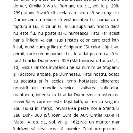
de Aur, Omilia XIV-a la Romani, op. cit., vol. X, p. 298-
299) și «ne învață că acela care vrea să se roage lui
Dumnezeu nu trebuie să vină înaintea Lui numai ca o
făptură a Lui, ci ca un fiu al Lui după har, fiindcă dacă
nu este fiu, nu poate să-L numească Tată. Iar acest
har al înfierii l-a dat Iisus Hristos celor care cred într-
însul, după cum grăiește Scriptura: “Și celor câţi L-au
primit, care cred în numele Lui, le-a dat putere ca să se
facă fii ai lui Dumnezeu” 359 (Mărturisirea ortodoxă, II,
10). «Iisus Hristos învățându-ne să numim pe Stăpânul
și Făcătorul a toate, pe Dumnezeu, Tatăl nostru, odată
cu aceasta și în acelasi timp hotărăște eliberarea
noastră din muncile veșnice, izbăvirea sufletelor,
mântuirea, înfierea ca fii ai lui Dumnezeu, moștenirea
slavei Sale, care ne este făgăduită, unirea cu singurul
Său Fiu și în sfârșit, revărsarea peste noi a Sfântului
Său Duh» 360 (Sf. Ioan Gura de Aur, Omilia XIX-a la
Matei, 4, op. cit., vol. VII, p. 162).Nici un muritor n-ar
îndrăzni să dea această numire Celui Atotputernic,