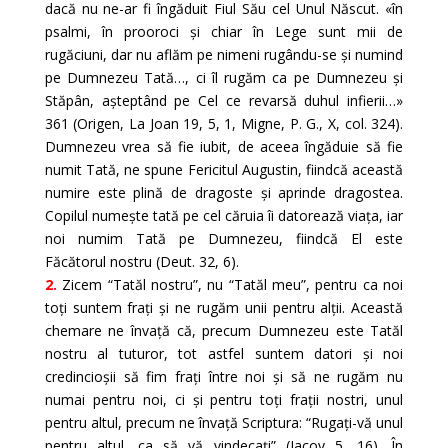
dacă nu ne-ar fi îngăduit Fiul Său cel Unul Născut. «în
psalmi, în prooroci și chiar în Lege sunt mii de
rugăciuni, dar nu aflăm pe nimeni rugându-se și numind
pe Dumnezeu Tată…, ci îl rugăm ca pe Dumnezeu și
Stăpân, așteptând pe Cel ce revarsă duhul infierii…»
361 (Origen, La Joan 19, 5, 1, Migne, P. G., X, col. 324).
Dumnezeu vrea să fie iubit, de aceea îngăduie să fie
numit Tată, ne spune Fericitul Augustin, fiindcă această
numire este plină de dragoste și aprinde dragostea.
Copilul numește tată pe cel căruia îi datorează viața, iar
noi numim Tată pe Dumnezeu, fiindcă El este
Făcătorul nostru (Deut. 32, 6).
2.
Zicem “Tatăl nostru”, nu “Tatăl meu”, pentru ca noi
toți suntem frați și ne rugăm unii pentru alții. Această
chemare ne învață că, precum Dumnezeu este Tatăl
nostru al tuturor, tot astfel suntem datori și noi
credincioșii să fim frați între noi și să ne rugăm nu
numai pentru noi, ci și pentru toți frații nostri, unul
pentru altul, precum ne învață Scriptura: “Rugați-vă unul
pentru altul, ca să vă vindecați” (Iacov 5, 16). În