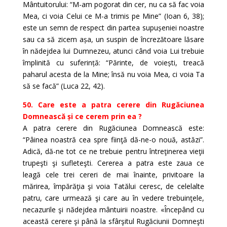
Mântuitorului: “M-am pogorat din cer, nu ca să fac voia
Mea, ci voia Celui ce M-a trimis pe Mine” (Ioan 6, 38);
este un semn de respect din partea supușeniei noastre
sau ca să zicem așa, un suspin de încrezătoare lăsare
în nădejdea lui Dumnezeu, atunci când voia Lui trebuie
împlinită cu suferință: “Părinte, de voiești, treacă
paharul acesta de la Mine; însă nu voia Mea, ci voia Ta
să se facă” (Luca 22, 42).
50. Care este a patra cerere din Rugăciunea
Domnească și ce cerem prin ea ?
A patra cerere din Rugăciunea Domnească este:
“Pâinea noastră cea spre fiinţă dă-ne-o nouă, astăzi”.
Adică, dă-ne tot ce ne trebuie pentru întreţinerea vieţii
trupeşti şi sufleteşti. Cererea a patra este zaua ce
leagă cele trei cereri de mai înainte, privitoare la
mărirea, împărăţia şi voia Tatălui ceresc, de celelalte
patru, care urmează şi care au în vedere trebuinţele,
necazurile şi nădejdea mântuirii noastre. «Începând cu
această cerere şi până la sfârşitul Rugăciunii Domneşti