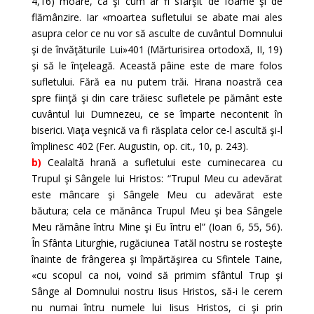
4,16) moare, ca şi cum ar fi sfârşit de foame şi de
flămânzire. Iar «moartea sufletului se abate mai ales
asupra celor ce nu vor să asculte de cuvântul Domnului
şi de învăţăturile Lui»401 (Mărturisirea ortodoxă, II, 19)
şi să le înţeleagă. Această pâine este de mare folos
sufletului. Fără ea nu putem trăi. Hrana noastră cea
spre fiinţă şi din care trăiesc sufletele pe pământ este
cuvântul lui Dumnezeu, ce se împarte necontenit în
biserici. Viaţa veşnică va fi răsplata celor ce-l ascultă şi-l
împlinesc 402 (Fer. Augustin, op. cit., 10, p. 243).
b)
Cealaltă hrană a sufletului este cuminecarea cu
Trupul şi Sângele lui Hristos: “Trupul Meu cu adevărat
este mâncare şi Sângele Meu cu adevărat este
băutura; cela ce mănânca Trupul Meu şi bea Sângele
Meu rămâne întru Mine şi Eu întru el” (Ioan 6, 55, 56).
În Sfânta Liturghie, rugăciunea Tatăl nostru se rosteşte
înainte de frângerea şi împărtăşirea cu Sfintele Taine,
«cu scopul ca noi, voind să primim sfântul Trup şi
Sânge al Domnului nostru Iisus Hristos, să-i le cerem
nu numai întru numele lui Iisus Hristos, ci şi prin