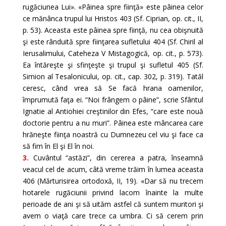
rugăciunea Lui». «Pâinea spre fiinţă» este pâinea celor
ce mănânca trupul lui Hristos 403 (Sf. Ciprian, op. cit., II,
p. 53). Aceasta este pâinea spre fiinţă, nu cea obişnuită
şi este rânduită spre fiinţarea sufletului 404 (Sf. Chiril al
Ierusalimului, Cateheza V Mistagogică, op. cit., p. 573).
Ea întăreşte şi sfinţeşte şi trupul şi sufletul 405 (Sf.
Simion al Tesalonicului, op. cit., cap. 302, p. 319). Tatăl
ceresc, când vrea să Se facă hrana oamenilor,
împrumută faţa ei. “Noi frângem o pâine”, scrie Sfântul
Ignatie al Antiohiei creştinilor din Efes, “care este nouă
doctorie pentru a nu muri”. Pâinea este mâncarea care
hrăneşte fiinţa noastră cu Dumnezeu cel viu şi face ca
să fim în El şi El în noi.
3.
Cuvântul “astăzi”, din cererea a patra, înseamnă
veacul cel de acum, câtă vreme trăim în lumea aceasta
406 (Mărturisirea ortodoxă, II, 19). «Dar să nu trecem
hotarele rugăciunii privind lacom înainte la multe
perioade de ani şi să uităm astfel că suntem muritori şi
avem o viaţă care trece ca umbra. Ci să cerem prin