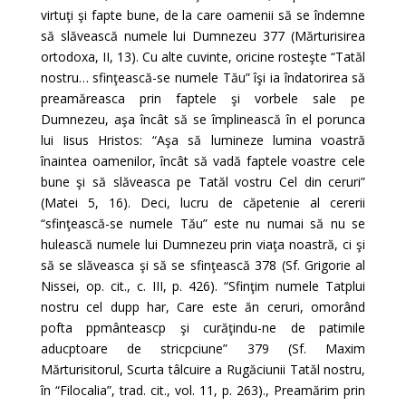
virtuţi şi fapte bune, de la care oamenii să se îndemne
să slăvească numele lui Dumnezeu 377 (Mărturisirea
ortodoxa, II, 13). Cu alte cuvinte, oricine rosteşte “Tatăl
nostru… sfinţească-se numele Tău” îşi ia îndatorirea să
preamăreasca prin faptele şi vorbele sale pe
Dumnezeu, aşa încât să se împlinească în el porunca
lui Iisus Hristos: “Aşa să lumineze lumina voastră
înaintea oamenilor, încât să vadă faptele voastre cele
bune şi să slăveasca pe Tatăl vostru Cel din ceruri”
(Matei 5, 16). Deci, lucru de căpetenie al cererii
“sfinţească-se numele Tău” este nu numai să nu se
hulească numele lui Dumnezeu prin viaţa noastră, ci şi
să se slăveasca şi să se sfinţească 378 (Sf. Grigorie al
Nissei, op. cit., c. III, p. 426). “Sfinţim numele Tatplui
nostru cel dupp har, Care este ăn ceruri, omorând
pofta ppmânteascp şi curăţindu-ne de patimile
aducptoare de stricpciune” 379 (Sf. Maxim
Mărturisitorul, Scurta tâlcuire a Rugăciunii Tatăl nostru,
în “Filocalia”, trad. cit., vol. 11, p. 263)., Preamărim prin