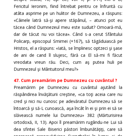
Fericitul Ieronim, fiind întrebat pentru ce înfruntă cu
atâta asprime pe un hulitor de Dumnezeu, a răspuns:
«Câinele latră să-şi apere stăpânul, – atunci pot eu
tăcea când Dumnezeul meu este suduit? Omoară-mă,
dar de tăcut nu voi tăcea». Când s-a cerut Sfântului
Policarp, episcopul Smirnei (+167), să tăgăduiască pe
Hristos, el a răspuns: «Iată, se împlinesc optzeci şi şase
de ani de cand îl slujesc, fără ca El să-mi fi făcut
vreodata vreun rău. Deci, cum aş putea huli pe
Dumnezeul şi Mântuitorul meu?»
47. Cum preamărim pe Dumnezeu cu cuvântul ?
Preamărim pe Dumnezeu cu cuvântul ajutând la
răspândirea învăţăturii creştine, «ca toţi aceia care nu
cred şi nici nu cunosc pe adevăratul Dumnezeu să se
întoarcă şi să-L cunoască, aşa încât în ei şi prin ei să se
slăvească numele lui Dumnezeu» 382 (Mărturisirea
ortodoxă, II, 13). Apoi îl preamărim rugându-ne Lui să
dea sfintei Sale Biserici păstori îmbunătăţiţi, care să