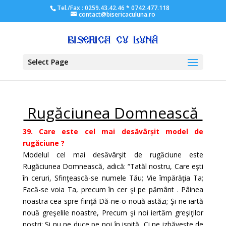
Tel./Fax : 0259.43.42.46 * 0742.477.118
contact@bisericaculuna.ro
Select Page
Rugăciunea Domnească
39. Care este cel mai desăvârșit model de
rugăciune ?
Modelul cel mai desăvârşit de rugăciune este
Rugăciunea Domnească, adică: “Tatăl nostru, Care eşti
în ceruri, Sfinţească-se numele Tău; Vie împărăţia Ta;
Facă-se voia Ta, precum în cer şi pe pământ . Pâinea
noastra cea spre fiinţă Dă-ne-o nouă astăzi; Şi ne iartă
nouă greşelile noastre, Precum şi noi iertăm greşiţilor
noştri; Şi nu ne duce pe noi în ispită, Ci ne izbăveşte de