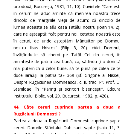
ortodoxă, București, 1981, 11, 10). Cuvintele “Care ești
în ceruri” ne aduc aminte că menirea noastră trece
dincolo de marginile vieții de acum; că dincolo de
lumea aceasta se află casa Tatălui nostru (Ioan 14, 2),
care ne așteaptă: “cât pentru noi, cetatea noastră este
în ceruri, de unde așteptăm Mântuitor pe Domnul
nostru Iisus Hristos” (Filip. 3, 20). «Aici Domnul,
învățându-te să chemi pe Tatăl Cel din ceruri, îți
amintește de patria cea bună, ca, sădindu-ți o dorintă
mai puternică a celor bune, să te pună pe calea ce te
duce iaraăși la patria ta» 369 (Sf. Grigorie al Nissei,
Despre Rugăciunea Domnească, c. II, trad. Pr. Prof. D.
Staniloae, în “Părinți și scriitori bisericești”, Editura
Institutului Biblic, vol. 29, Bucuresti, 1982, p. 420).
44. Câte cereri cuprinde partea a doua a
Rugăciunii Domnești ?
Partea a doua a Rugăciunii Domnești cuprinde șapte
cereri. Darurile Sfântului Duh sunt șapte (Isaia 11, 3;