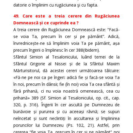
datorie o împlinim cu rugăciunea şi cu fapta.
49. Care este a treia cerere din Rugăciunea
Domnească și ce cuprinde ea ?
A treia cerere din Rugăciunea Domnească este: “Facă-
se voia Ta, precum în cer și pe pământ”. Adică,
învrednicește-ne să împlinim voia Ta pe pământ, așa
precum îngerii o împlinesc în cer 388(Ibidem).
Sfântul Simion al Tesalonicului, luând temei de la
Sfântul Grigorie al Nissei și de la Sfântul Maxim
Mărturisitorul, dă acestei cereri următoarea tâlcuire:
«Fă-ne pe noi ca pe îngeri: adică fie și facă-se voia Ta
în noi, precum în dânsii; fie (în noi) voia Ta cea sfântă și
fără prihană, ci nu voia noastră omenească, cea cu
prihană» 389 (Sf. Simion al Tesalonicului, op. cit., cap.
320, p. 316). Îngerii în cer ascultă pe Dumnezeu de
bunăvoie și pururea și cu aceeași râvnă; se supun
neîncetat și sunt neclintiți în ascultarea și împlinirea
poruncilor lui Dumnezeu (Ps. 102, 21). Astfel, prin
cererea “fie voia Ta, precum în cer și pe pământ” noi