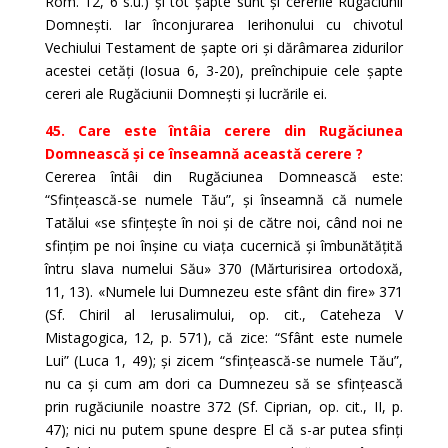
Rom. 12, 6 s.u.) și tot șapte sunt și cererile Rugăciunii
Domnești. Iar înconjurarea Ierihonului cu chivotul
Vechiului Testament de șapte ori și dărâmarea zidurilor
acestei cetăți (Iosua 6, 3-20), preînchipuie cele șapte
cereri ale Rugăciunii Domnești și lucrările ei.
45. Care este întâia cerere din Rugăciunea
Domnească și ce înseamnă această cerere ?
Cererea întâi din Rugăciunea Domnească este:
“Sfințească-se numele Tău”, și înseamnă că numele
Tatălui «se sfințește în noi și de către noi, când noi ne
sfințim pe noi înșine cu viața cucernică și îmbunătățită
întru slava numelui Său» 370 (Mărturisirea ortodoxă,
11, 13). «Numele lui Dumnezeu este sfânt din fire» 371
(Sf. Chiril al Ierusalimului, op. cit., Cateheza V
Mistagogica, 12, p. 571), că zice: “Sfânt este numele
Lui” (Luca 1, 49); și zicem “sfințească-se numele Tău”,
nu ca și cum am dori ca Dumnezeu să se sfințească
prin rugăciunile noastre 372 (Sf. Ciprian, op. cit., II, p.
47); nici nu putem spune despre El că s-ar putea sfinți