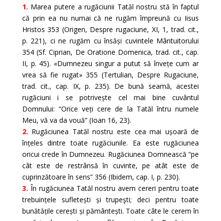
1.
Marea putere a rugăciunii Tatăl nostru stă în faptul
că prin ea nu numai că ne rugăm împreună cu Iisus
Hristos 353 (Origen, Despre rugaciune, XI, 1, trad. cit.,
p. 221), ci ne rugăm cu însăși cuvintele Mântuitorului
354 (Sf. Ciprian, De Oratione Domenica, trad. cit., cap.
II, p. 45). «Dumnezeu singur a putut să învețe cum ar
vrea să fie rugat» 355 (Tertulian, Despre Rugaciune,
trad. cit., cap. IX, p. 235). De bună seamă, acestei
rugăciuni i se potrivește cel mai bine cuvântul
Domnului: “Orice veți cere de la Tatăl întru numele
Meu, vă va da vouă” (Ioan 16, 23).
2.
Rugăciunea Tatăl nostru este cea mai ușoară de
înțeles dintre toate rugăciunile. Ea este rugăciunea
oricui crede în Dumnezeu. Rugăciunea Domnească “pe
cât este de restrânsă în cuvinte, pe atât este de
cuprinzătoare în sens” 356 (Ibidem, cap. I, p. 230).
3.
În rugăciunea Tatăl nostru avem cereri pentru toate
trebuințele sufletești și trupeşti; deci pentru toate
bunătățile cerești și pământești. Toate câte le cerem în