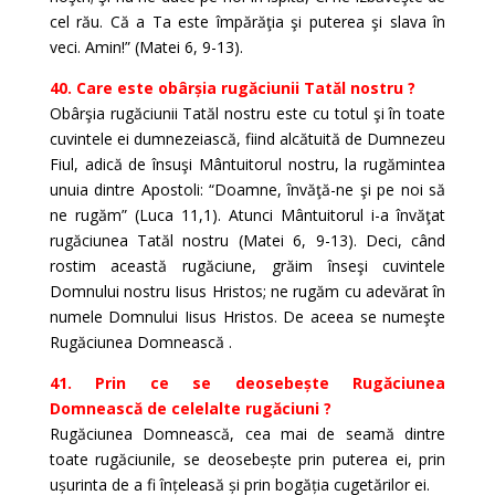
cel rău. Că a Ta este împărăţia şi puterea şi slava în
veci. Amin!” (Matei 6, 9-13).
40. Care este obârșia rugăciunii Tatăl nostru ?
Obârşia rugăciunii Tatăl nostru este cu totul şi în toate
cuvintele ei dumnezeiască, fiind alcătuită de Dumnezeu
Fiul, adică de însuşi Mântuitorul nostru, la rugămintea
unuia dintre Apostoli: “Doamne, învăţă-ne şi pe noi să
ne rugăm” (Luca 11,1). Atunci Mântuitorul i-a învăţat
rugăciunea Tatăl nostru (Matei 6, 9-13). Deci, când
rostim această rugăciune, grăim înseşi cuvintele
Domnului nostru Iisus Hristos; ne rugăm cu adevărat în
numele Domnului Iisus Hristos. De aceea se numeşte
Rugăciunea Domnească .
41. Prin ce se deosebește Rugăciunea
Domnească de celelalte rugăciuni ?
Rugăciunea Domnească, cea mai de seamă dintre
toate rugăciunile, se deosebește prin puterea ei, prin
ușurinta de a fi înțeleasă și prin bogăția cugetărilor ei.