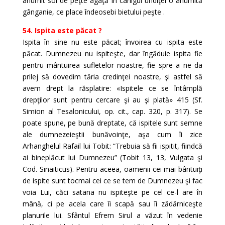
anumit soi de peţte agaţă în cârligul undiţei o anumită
gânganie, ce place îndeosebi bietului peşte .
54. Ispita este păcat ?
Ispita în sine nu este păcat; învoirea cu ispita este
păcat. Dumnezeu nu ispiteşte, dar îngăduie ispita fie
pentru mântuirea sufletelor noastre, fie spre a ne da
prilej să dovedim tăria credinţei noastre, şi astfel să
avem drept la răsplatire: «Ispitele ce se întâmplă
drepţilor sunt pentru cercare şi au şi plată» 415 (Sf.
Simion al Tesalonicului, op. cit., cap. 320, p. 317). Se
poate spune, pe bună dreptate, că ispitele sunt semne
ale dumnezeieştii bunăvoinţe, aşa cum îi zice
Arhanghelul Rafail lui Tobit: “Trebuia să fii ispitit, fiindcă
ai bineplăcut lui Dumnezeu” (Tobit 13, 13, Vulgata şi
Cod. Sinaiticus). Pentru aceea, oamenii cei mai bântuiţi
de ispite sunt tocmai cei ce se tem de Dumnezeu şi fac
voia Lui, căci satana nu ispiteşte pe cel ce-l are în
mână, ci pe acela care îi scapă sau îi zădărniceşte
planurile lui. Sfântul Efrem Sirul a văzut în vedenie