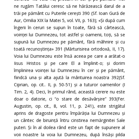
ne rugăm Tatălui ceresc să ne hărăzească darul de a
trăi pe pământ cu Puterile cerești 390 (Sf. Ioan Gură de
Aur, Omilia XIX la Matei 5, vol. VII, p. 163); «Și după cum
îngerii în ceruri se supun în toate, fără să cârtească,
voinței lui Dumnezeu, tot astfel și oamenii, toți, să se
supună lui Dumnezeu pe pământ, fără mâhnire și cu
toată recunoștința» 391 (Mărturisirea ortodoxă, II, 17).
Voia lui Dumnezeu este însă aceea pe care a arătat-o
Iisus Hristos și pe care El a împlinit-o; și dorim
împlinirea voinței lui Dumnezeu în cer și pe pământ,
fiindcă una și alta ajută la mântuirea noastra 392(Sf.
Ciprian, op. cit.. II, p. 50-51) și a tuturor oamenilor (I
Tim. 2, 4). Deci, în primul rând, această cerere nu este
doar o datorie, ci “o stare de desăvârșire” 393(Fer.
Augustin, op. cit., 8, vol. 11, p. 241), este strigătul
aprins de dragoste pentru împărăția lui Dumnezeu și
un cântec de biruință întru cinstirea nemărginitei Sale
puteri. Și în al doilea rând este un fapt de supunere al
voii noastre la voia lui Dumnezeu, după însăși pilda