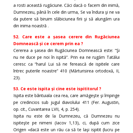
a rosti această rugăciune. Căci dacă o facem din inimă,
Dumnezeu, până în cele din urma, Se va îndura şi ne va
da putere să biruim slăbiciunea firii şi să alungăm ura
din inima noastră .
52. Care este a șasea cerere din Rugăciunea
Domnească și ce cerem prin ea ?
Cererea a şasea din Rugăciunea Domnească este: “Şi
nu ne duce pe noi în ispită”. Prin ea ne rugăm Tatălui
ceresc ca “harul Lui să ne ferească de ispitele care
întrec puterile noastre” 410 (Mărturisirea ortodoxă, II,
23).
53. Ce este ispita și cine este ispititorul ?
Ispita este bântuiala cea rea, care amăgeşte şi împinge
pe credincios sub jugul diavolului 411 (Fer. Augustin,
op. cit., Cuvantarea LVII, 4, p. 254).
Ispita nu este de la Dumnezeu, că Dumnezeu nu
ispiteşte pe nimeni (Iacov 1,13), ci, după cum zice
Origen «dacă este un rău ca să te laşi ispitit (lucru pe