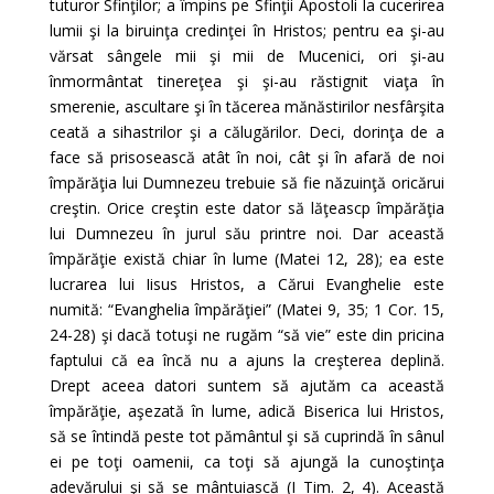
tuturor Sfinţilor; a împins pe Sfinţii Apostoli la cucerirea
lumii şi la biruinţa credinţei în Hristos; pentru ea şi-au
vărsat sângele mii şi mii de Mucenici, ori şi-au
înmormântat tinereţea şi şi-au răstignit viaţa în
smerenie, ascultare şi în tăcerea mănăstirilor nesfârşita
ceată a sihastrilor şi a călugărilor. Deci, dorinţa de a
face să prisosească atât în noi, cât şi în afară de noi
împărăţia lui Dumnezeu trebuie să fie năzuinţă oricărui
creştin. Orice creştin este dator să lăţeascp împărăţia
lui Dumnezeu în jurul său printre noi. Dar această
împărăţie există chiar în lume (Matei 12, 28); ea este
lucrarea lui Iisus Hristos, a Cărui Evanghelie este
numită: “Evanghelia împărăţiei” (Matei 9, 35; 1 Cor. 15,
24-28) şi dacă totuşi ne rugăm “să vie” este din pricina
faptului că ea încă nu a ajuns la creşterea deplină.
Drept aceea datori suntem să ajutăm ca această
împărăţie, aşezată în lume, adică Biserica lui Hristos,
să se întindă peste tot pământul şi să cuprindă în sânul
ei pe toţi oamenii, ca toţi să ajungă la cunoştinţa
adevărului şi să se mântuiască (I Tim. 2, 4). Această