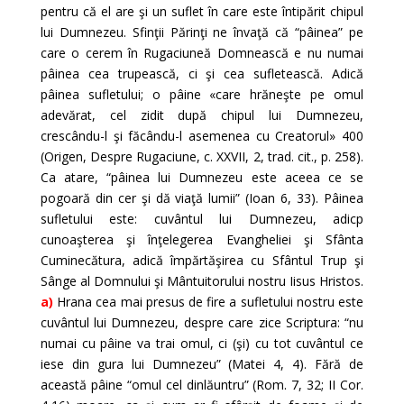
pentru că el are şi un suflet în care este întipărit chipul
lui Dumnezeu. Sfinţii Părinţi ne învaţă că “pâinea” pe
care o cerem în Rugaciuneă Domnească e nu numai
pâinea cea trupească, ci şi cea sufletească. Adică
pâinea sufletului; o pâine «care hrăneşte pe omul
adevărat, cel zidit după chipul lui Dumnezeu,
crescându-l şi făcându-l asemenea cu Creatorul» 400
(Origen, Despre Rugaciune, c. XXVII, 2, trad. cit., p. 258).
Ca atare, “pâinea lui Dumnezeu este aceea ce se
pogoară din cer şi dă viaţă lumii” (Ioan 6, 33). Pâinea
sufletului este: cuvântul lui Dumnezeu, adicp
cunoaşterea şi înţelegerea Evangheliei şi Sfânta
Cuminecătura, adică împărtăşirea cu Sfântul Trup şi
Sânge al Domnului şi Mântuitorului nostru Iisus Hristos.
a)
Hrana cea mai presus de fire a sufletului nostru este
cuvântul lui Dumnezeu, despre care zice Scriptura: “nu
numai cu pâine va trai omul, ci (şi) cu tot cuvântul ce
iese din gura lui Dumnezeu” (Matei 4, 4). Fără de
această pâine “omul cel dinlăuntru” (Rom. 7, 32; II Cor.