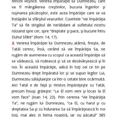
fericirii veşnice. Venirea împărăţiei lui Dumnezeu, care
va fi mângâierea creştinilor, bucuria îngerilor şi
ruşinarea păcătoşilor, este acea împărăţie care se va
înstăpâni la sfârşitul veacurilor. Cuvintele “vie împărăţia
Ta” să fie strigătul de nerăbdare al sufletului nostru
năzuind spre cer, spre “dreptate şi pace, şi bucurie întru
Duhul Sfânt” (Rom. 14, 17).
2.
Venirea împărăţiei lui Dumnezeu atârnă, fireşte, de
Tatăl ceresc, însă, cerând să vie împărăţia Sa, ne
rugăm de asemenea cu scopul ca această împărăţie să
se vădească, să rodească şi să se desăvârşească şi în
noi. În această împărăţie, adică în toţi cei ce tin pe
Dumnezeu drept împăratul lor şi se supun legilor Lui,
Dumnezeu sălăşluieşte ca într-o cetate bine ocârmuită.
Aici Tatăl e de faţă şi Hristos împărăţeşte cu Tatăl,
precum însuşi grăieşte: “La El vom veni şi locas la El
vom face” (Ioan 14, 23). Prin cererea “vie împărăţia
Ta”, ne rugăm lui Dumnezeu, “ca El, cu harul şi cu
dreptatea Sa şi cu îndurarea Sa să împărăţească în noi
toţi, mai ales in înima noastră, iar nu păcatul” 385