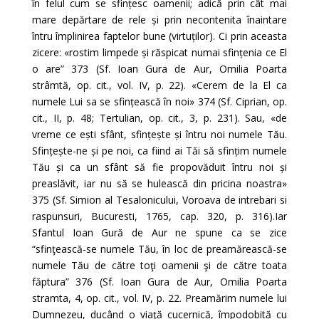
în felul cum se sfințesc oamenii; adică prin cât mai
mare depărtare de rele și prin necontenita înaintare
întru împlinirea faptelor bune (virtuților). Ci prin aceasta
zicere: «rostim limpede și răspicat numai sfințenia ce El
o are” 373 (Sf. Ioan Gura de Aur, Omilia Poarta
strâmtă, op. cit., vol. IV, p. 22). «Cerem de la El ca
numele Lui sa se sfințească în noi» 374 (Sf. Ciprian, op.
cit., II, p. 48; Tertulian, op. cit., 3, p. 231). Sau, «de
vreme ce ești sfânt, sfințește și întru noi numele Tău.
Sfințește-ne și pe noi, ca fiind ai Tăi să sfințim numele
Tău și ca un sfânt să fie propovăduit întru noi și
preaslăvit, iar nu să se hulească din pricina noastra»
375 (Sf. Simion al Tesalonicului, Voroava de intrebari si
raspunsuri, Bucuresti, 1765, cap. 320, p. 316).Iar
Sfantul Ioan Gură de Aur ne spune ca se zice
“sfinţească-se numele Tău, în loc de preamărească-se
numele Tău de către toţi oamenii şi de către toata
făptura” 376 (Sf. Ioan Gura de Aur, Omilia Poarta
stramta, 4, op. cit., vol. IV, p. 22. Preamărim numele lui
Dumnezeu, ducând o viaţă cucernică, împodobită cu