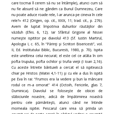
care tocmai îl cerem să nu se întâmple), atunci cum să
nu fie absurd să ne gândim ca Bunul Dumnezeu, Care
nu poate aduce roade rele, l-ar arunca pe cineva în cele
rele?» 412 (Origen, op. cit., XXIX, 11; trad. cit., p. 276).
Avem de luptat împotriva duhurilor răutăţilor din
văzduh (Efes. 6, 12). Iar Sfântul Grigorie al Nissei
numeşte ispititor pe diavolul 413 (Sf. Iustin Martirul,
Apologia I, c. 65, în “Părinţi şi Scriitori Bisericesti”, vol.
II, Ed. Institutului Biblic, Bucuresti, 1980, p. 70). Ispita
este uneltirea celui necurat; el este cel ce atâta în om
pofta trupului, pofta ochilor şi trufia vieţii (I Ioan 2,16).
Cu aceste întreite bântuieli a cercat el să ispitească
chiar pe Hristos (Matei 4,1-11) şi cu ele a dus în ispită
pe Eva în rai: “Frumos era la vedere şi bun la mâncare
rodul ce m-a omorat” 414 (Octoih, Fericirile, glas 7,
Duminica). Diavolul se foloseşte de obicei de
slăbiciunile noastre, adică de împătimirea noastră
pentru cele pământeşti, atunci când ne întinde
momeala ispitei. Pescarul care vrea să prinda un