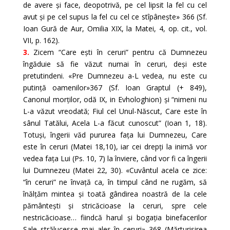
de avere și face, deopotrivă, pe cel lipsit la fel cu cel
avut și pe cel supus la fel cu cel ce stîpânește» 366 (Sf.
Ioan Gură de Aur, Omilia XIX, la Matei, 4, op. cit., vol.
VII, p. 162).
3.
Zicem “Care ești în ceruri” pentru că Dumnezeu
îngăduie să fie văzut numai în ceruri, deși este
pretutindeni. «Pre Dumnezeu a-L vedea, nu este cu
putință oamenilor»367 (Sf. Ioan Graptul (+ 849),
Canonul morților, odă IX, in Evhologhion) și “nimeni nu
L-a văzut vreodată; Fiul cel Unul-Născut, Care este în
sânul Tatălui, Acela L-a făcut cunoscut” (Ioan 1, 18).
Totuși, îngerii văd pururea fața lui Dumnezeu, Care
este în ceruri (Matei 18,10), iar cei drepți la inimă vor
vedea fața Lui (Ps. 10, 7) la înviere, când vor fi ca îngerii
lui Dumnezeu (Matei 22, 30). «Cuvântul acela ce zice:
“în ceruri” ne învață ca, în timpul când ne rugăm, să
înălțăm mintea și toată gândirea noastră de la cele
pământești și stricăcioase la ceruri, spre cele
nestricăcioase… fiindcă harul și bogația binefacerilor
Sale strălucesșe mai ales în ceruri» 368 (Mărturisirea