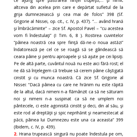
ce ajung spre păstrarea fiinţei trupeşti;… şi nimic
altceva din acelea prin care e depărtat sufletul de la
grija dumnezeiască şi cea mai de folos” 398 (Sf.
Grigorie al Nissei, op. cit., c. IV, p. 437). “… având hrană
şi îmbrăcăminte” – zice Sf. Apostol Pavel – “cu acestea
vom fi îndestulaţi” (I Tim. 6, 8 ). Rostirea cuvintelor
“pâinea noastră cea spre fiinţă dă-ne-o noua astăzi”
îndatorează pe cel ce se roagă să se gândească să
ceara pâine şi pentru aproapele şi să ajute pe cei lipsiţi.
Pe de altă parte, cuvântul nouă nu este aici fără rost; el
ne dă să înţelegem că trebuie să cerem pâine câştigată
cinstit şi cu munca noastră. Că zice Sf. Grigorie al
Nissei: “Dacă pâinea cu care ne hrănim nu este răpită
de la altul, dacă nimeni n-a flămânzit ca să ne săturam
noi şi nimeni n-a suspinat ca să ne umplem noi
pântecele, ci este agonisită cinstit şi deci, din al său, şi
este rod al dreptăţii şi spic neprihănit şi neamestecat al
păcii, pâinea lui Dumnezeu este una ca aceasta” 399
(Ibidem, c. IV, p. 439).
2.
Hrana trupească singură nu poate îndestula pe om,