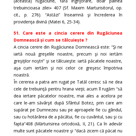
(aceasta) rugăciune, fără îngrijorare, doar pâinea
trebuincioasa zilei» 407 (Sf. Maxim Marturisitorul, op.
cit., p. 276). “Astăzi” înseamnă şi încrederea în
providenţa divină (Matei 6, 25-34).
51. Care este a cincia cerere din Rugăciunea
Domnească și cum se tâlcuiește ?
A cincia cerere din Rugăciunea Domnească este: “Şi ne
iartă nouă greşelile noastre, precum şi noi iertăm
greşiţilor noştri” şi se tâlcuieşte: iartă păcatele noastre,
aşa cum iertăm şi noi celor ce greşesc împotriva
noastră.
În cererea a patra am rugat pe Tatăl ceresc să ne dea
cele de trebuinţă pentru hrana vieţii; acum îl rugăm “să
dea iertare păcatelor noastre, mai ales a acelora pe
care le-am săvârşit după Sfântul Botez, prin care am
supărat pe Dumnezeu sau pe aproapele fie cu gândul,
sau cu hotărârea de a păcătui, fie cu cuvântul, sau şi cu
fapta”408 (Mărturisirea ortodoxă, II, 21). Ca în adevăr
multe sunt păcatele noastre şi “dacă zicem că păcat nu