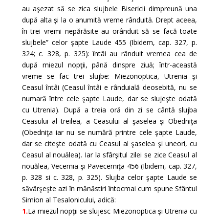
au aşezat să se zica slujbele Bisericii dimpreună una
după alta şi la o anumită vreme rânduită. Drept aceea,
în trei vremi nepărăsite au orânduit să se facă toate
slujbele” celor şapte Laude 455 (Ibidem, cap. 327, p.
324; c. 328, p. 325): întâi au rânduit vremea cea de
după miezul nopţii, până dinspre ziuă; într-această
vreme se fac trei slujbe: Miezonoptica, Utrenia şi
Ceasul întâi (Ceasul întâi e rânduială deosebită, nu se
numară între cele şapte Laude, dar se slujeşte odată
cu Utrenia). După a treia oră din zi se cântă slujba
Ceasului al treilea, a Ceasului al şaselea şi Obedniţa
(Obedniţa iar nu se numără printre cele şapte Laude,
dar se citeşte odată cu Ceasul al şaselea şi uneori, cu
Ceasul al nouălea). Iar la sfârşitul zilei se zice Ceasul al
nouălea, Vecernia şi Pavecerniţa 456 (Ibidem, cap. 327,
p. 328 si c. 328, p. 325). Slujba celor şapte Laude se
săvârşeşte azi în mănăstiri întocmai cum spune Sfântul
Simion al Tesalonicului, adică:
1.
La miezul nopţii se slujesc Miezonoptica şi Utrenia cu