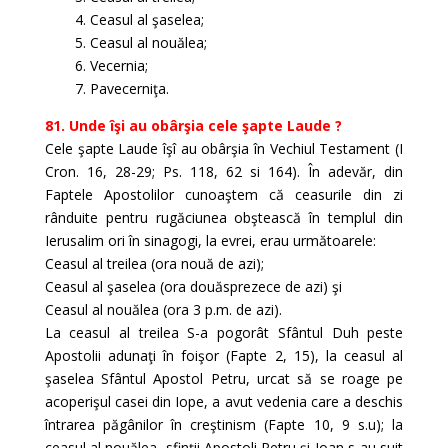
4. Ceasul al şaselea;
5. Ceasul al nouălea;
6. Vecernia;
7. Pavecerniţa.
81. Unde îşi au obârşia cele şapte Laude ?
Cele şapte Laude îşî au obârşia în Vechiul Testament (I
Cron. 16, 28-29; Ps. 118, 62 si 164). În adevăr, din
Faptele Apostolilor cunoaştem că ceasurile din zi
rânduite pentru rugăciunea obştească în templul din
Ierusalim ori în sinagogi, la evrei, erau următoarele:
Ceasul al treilea (ora nouă de azi);
Ceasul al şaselea (ora douăsprezece de azi) şi
Ceasul al nouălea (ora 3 p.m. de azi).
La ceasul al treilea S-a pogorât Sfântul Duh peste
Apostolii adunaţi în foişor (Fapte 2, 15), la ceasul al
şaselea Sfântul Apostol Petru, urcat să se roage pe
acoperişul casei din Iope, a avut vedenia care a deschis
întrarea păgânilor în creştinism (Fapte 10, 9 s.u); la
ceasul al nouălea, sfinţii Apostoli Petru şi Ioan s-au suit