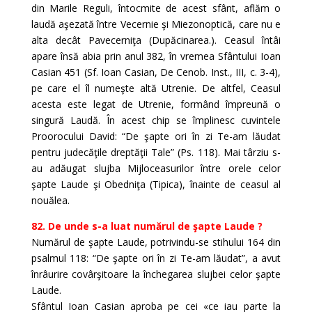
din Marile Reguli, întocmite de acest sfânt, aflăm o
laudă aşezată între Vecernie şi Miezonoptică, care nu e
alta decât Pavecerniţa (Dupăcinarea.). Ceasul întâi
apare însă abia prin anul 382, în vremea Sfântului Ioan
Casian 451 (Sf. Ioan Casian, De Cenob. Inst., III, c. 3-4),
pe care el îl numeşte altă Utrenie. De altfel, Ceasul
acesta este legat de Utrenie, formând împreună o
singură Laudă. În acest chip se împlinesc cuvintele
Proorocului David: “De şapte ori în zi Te-am lăudat
pentru judecăţile dreptăţii Tale” (Ps. 118). Mai târziu s-
au adăugat slujba Mijloceasurilor între orele celor
şapte Laude şi Obedniţa (Tipica), înainte de ceasul al
nouălea.
82. De unde s-a luat numărul de şapte Laude ?
Numărul de şapte Laude, potrivindu-se stihului 164 din
psalmul 118: “De şapte ori în zi Te-am lăudat”, a avut
înrâurire covârşitoare la închegarea slujbei celor şapte
Laude.
Sfântul Ioan Casian aproba pe cei «ce iau parte la