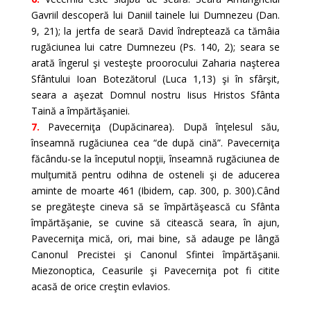
Gavriil descoperă lui Daniil tainele lui Dumnezeu (Dan.
9, 21); la jertfa de seară David îndreptează ca tămâia
rugăciunea lui catre Dumnezeu (Ps. 140, 2); seara se
arată îngerul şi vesteşte proorocului Zaharia naşterea
Sfântului Ioan Botezătorul (Luca 1,13) şi în sfârşit,
seara a aşezat Domnul nostru Iisus Hristos Sfânta
Taină a împărtăşaniei.
7.
Pavecerniţa (Dupăcinarea). După înţelesul său,
înseamnă rugăciunea cea “de după cină”. Pavecerniţa
făcându-se la începutul nopţii, înseamnă rugăciunea de
mulţumită pentru odihna de osteneli şi de aducerea
aminte de moarte 461 (Ibidem, cap. 300, p. 300).Când
se pregăteşte cineva să se împărtăşească cu Sfânta
împărtăşanie, se cuvine să citească seara, în ajun,
Pavecerniţa mică, ori, mai bine, să adauge pe lângă
Canonul Precistei şi Canonul Sfintei împărtăşanii.
Miezonoptica, Ceasurile şi Pavecerniţa pot fi citite
acasă de orice creştin evlavios.