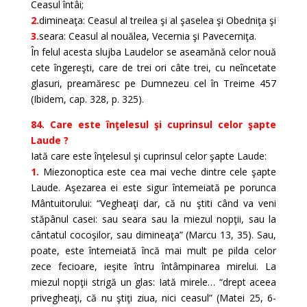
Ceasul întâi;
2.
dimineaţa: Ceasul al treilea şi al şaselea şi Obedniţa şi
3.
seara: Ceasul al nouălea, Vecernia şi Pavecerniţa.
În felul acesta slujba Laudelor se aseamănă celor nouă
cete îngereşti, care de trei ori câte trei, cu neîncetate
glasuri, preamăresc pe Dumnezeu cel în Treime 457
(Ibidem, cap. 328, p. 325).
84. Care este înţelesul şi cuprinsul celor şapte
Laude ?
Iată care este înţelesul şi cuprinsul celor şapte Laude:
1.
Miezonoptica este cea mai veche dintre cele şapte
Laude. Aşezarea ei este sigur întemeiată pe porunca
Mântuitorului: “Vegheaţi dar, că nu ştiti când va veni
stăpânul casei: sau seara sau la miezul nopţii, sau la
cântatul cocoşilor, sau dimineaţa” (Marcu 13, 35). Sau,
poate, este întemeiată încă mai mult pe pilda celor
zece fecioare, ieşite întru întâmpinarea mirelui. La
miezul nopţii strigă un glas: Iată mirele… “drept aceea
privegheaţi, că nu ştiţi ziua, nici ceasul” (Matei 25, 6-