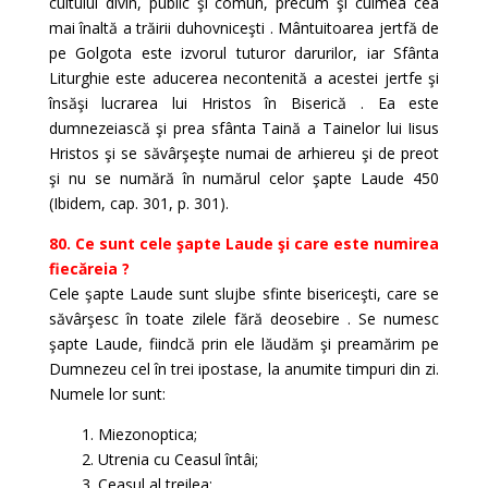
cultului divin, public şi comun, precum şi culmea cea
mai înaltă a trăirii duhovniceşti . Mântuitoarea jertfă de
pe Golgota este izvorul tuturor darurilor, iar Sfânta
Liturghie este aducerea necontenită a acestei jertfe şi
însăşi lucrarea lui Hristos în Biserică . Ea este
dumnezeiască şi prea sfânta Taină a Tainelor lui Iisus
Hristos şi se săvârşeşte numai de arhiereu şi de preot
şi nu se numără în numărul celor şapte Laude 450
(Ibidem, cap. 301, p. 301).
80. Ce sunt cele şapte Laude şi care este numirea
fiecăreia ?
Cele şapte Laude sunt slujbe sfinte bisericeşti, care se
săvârşesc în toate zilele fără deosebire . Se numesc
şapte Laude, fiindcă prin ele lăudăm şi preamărim pe
Dumnezeu cel în trei ipostase, la anumite timpuri din zi.
Numele lor sunt:
1. Miezonoptica;
2. Utrenia cu Ceasul întâi;
3. Ceasul al treilea;