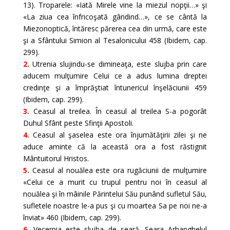
13). Troparele: «Iată Mirele vine la miezul nopţii…» şi
«La ziua cea înfricoşată gândind…», ce se cântă la
Miezonoptică, întăresc părerea cea din urmă, care este
şi a Sfântului Simion al Tesalonicului 458 (Ibidem, cap.
299).
2.
Utrenia slujindu-se dimineaţa, este slujba prin care
aducem mulţumire Celui ce a adus lumina dreptei
credinţe şi a împrăştiat întunericul înşelăciunii 459
(Ibidem, cap. 299).
3.
Ceasul al treilea. În ceasul al treilea S-a pogorât
Duhul Sfânt peste Sfinţii Apostoli.
4.
Ceasul al şaselea este ora înjumătăţirii zilei şi ne
aduce aminte că la această ora a fost răstignit
Mântuitorul Hristos.
5.
Ceasul al nouălea este ora rugăciunii de mulţumire
«Celui ce a murit cu trupul pentru noi în ceasul al
nouălea şi în mâinile Părintelui Său punând sufletul Său,
sufletele noastre le-a pus şi cu moartea Sa pe noi ne-a
înviat» 460 (Ibidem, cap. 299).
6.
Vecernia este slujba de seară. Seara Arhanghelul