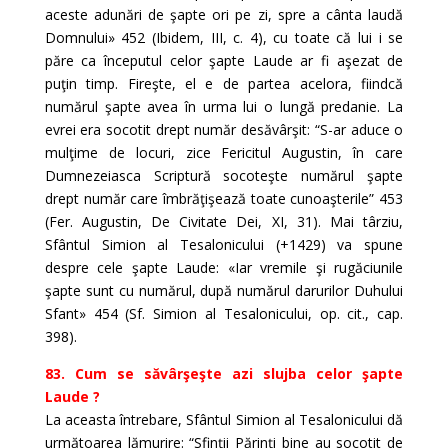
aceste adunări de şapte ori pe zi, spre a cânta laudă
Domnului» 452 (Ibidem, III, c. 4), cu toate că lui i se
păre ca începutul celor şapte Laude ar fi aşezat de
puţin timp. Fireşte, el e de partea acelora, fiindcă
numărul şapte avea în urma lui o lungă predanie. La
evrei era socotit drept număr desăvârşit: “S-ar aduce o
mulţime de locuri, zice Fericitul Augustin, în care
Dumnezeiasca Scriptură socoteşte numărul şapte
drept număr care îmbrăţişează toate cunoaşterile” 453
(Fer. Augustin, De Civitate Dei, XI, 31). Mai târziu,
Sfântul Simion al Tesalonicului (+1429) va spune
despre cele şapte Laude: «Iar vremile şi rugăciunile
şapte sunt cu numărul, după numărul darurilor Duhului
Sfant» 454 (Sf. Simion al Tesalonicului, op. cit., cap.
398).
83. Cum se săvârşeşte azi slujba celor şapte
Laude ?
La aceasta întrebare, Sfântul Simion al Tesalonicului dă
următoarea lămurire: “Sfinţii Părinţi bine au socotit de