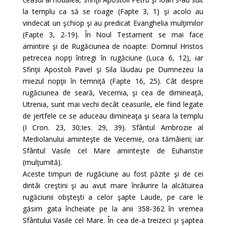
la templu ca să se roage (Fapte 3, 1) şi acolo au
vindecat un şchiop şi au predicat Evanghelia mulţimilor
(Fapte 3, 2-19). În Noul Testament se mai face
amintire şi de Rugăciunea de noapte: Domnul Hristos
petrecea nopţi întregi în rugăciune (Luca 6, 12), iar
Sfinţii Apostoli Pavel şi Sila lăudau pe Dumnezeu la
miezul nopţii în temniţă (Fapte 16, 25). Cât despre
rugăciunea de seară, Vecernia, şi cea de dimineaţă,
Utrenia, sunt mai vechi decât ceasurile, ele fiind legate
de jertfele ce se aduceau dimineaţa şi seara la templu
(I Cron. 23, 30;Ies. 29, 39). Sfântul Ambrozie al
Mediolanului aminteşte de Vecernie, ora tămâierii; iar
Sfântul Vasile cel Mare aminteşte de Euharistie
(mulţumită).
Aceste timpuri de rugăciune au fost păzite şi de cei
dintâi creştini şi au avut mare înrâurire la alcătuirea
rugăciunii obşteşti a celor şapte Laude, pe care le
găsim gata încheiate pe la anii 358-362 în vremea
Sfântului Vasile cel Mare. În cea de-a treizeci şi şaptea