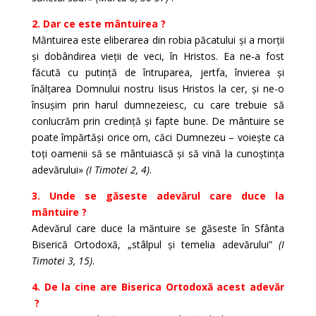
2. Dar ce este mântuirea ?
Măntuirea este eliberarea din robia păcatului și a morții
și dobândirea vieții de veci, în Hristos. Ea ne-a fost
făcută cu putință de întruparea, jertfa, învierea și
înălțarea Domnului nostru Iisus Hristos la cer, și ne-o
însușim prin harul dumnezeiesc, cu care trebuie să
conlucrăm prin credință și fapte bune. De mântuire se
poate împărtăși orice om, căci Dumnezeu – voiește ca
toți oamenii să se mântuiască și să vină la cunoștința
adevărului»
(I Timotei 2, 4)
.
3. Unde se găseste adevărul care duce la
mântuire ?
Adevărul care duce la măntuire se găseste în Sfânta
Biserică Ortodoxă, „stâlpul și temelia adevărului”
(I
Timotei 3, 15)
.
4. De la cine are Biserica Ortodoxă acest adevăr
?