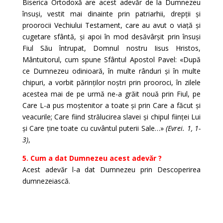
Biserica Ortodoxă are acest adevăr de la Dumnezeu
însuși, vestit mai dinainte prin patriarhii, drepții și
proorocii Vechiului Testament, care au avut o viață și
cugetare sfântă, și apoi în mod desăvârșit prin însuși
Fiul Său întrupat, Domnul nostru Iisus Hristos,
Mântuitorul, cum spune Sfântul Apostol Pavel: «După
ce Dumnezeu odinioară, în multe rânduri și în multe
chipuri, a vorbit părinților noștri prin prooroci, în zilele
acestea mai de pe urmă ne-a grăit nouă prin Fiul, pe
Care L-a pus moștenitor a toate și prin Care a făcut și
veacurile; Care fiind strălucirea slavei și chipul ființei Lui
și Care ține toate cu cuvântul puterii Sale…»
(Evrei. 1, 1-
3)
,
5. Cum a dat Dumnezeu acest adevăr ?
Acest adevăr l-a dat Dumnezeu prin Descoperirea
dumnezeiască.