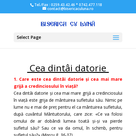
Tel./Fax : 0259.43.42.46 * 0742.477.118
contact@bisericaculuna.ro
Select Page
Cea dintâi datorie
1. Care este cea dintâi datorie și cea mai mare
grijă a credinciosului în viață?
Cea dintâi datorie și cea mai mare grijă a credinciosului
în viață este grija de mântuirea sufletului său. Nimic pe
lume nu e mai de preț pentru el ca mântuirea sufletului,
după cuvântul Mântuitorului, care zice: «Ce va folosi
omului de ar dobândi lumea toată și-și va pierde
sufletul său? Sau ce va da omul, în schimb, pentru
sufletul său?»
(Marcu 8, 36-37)
.