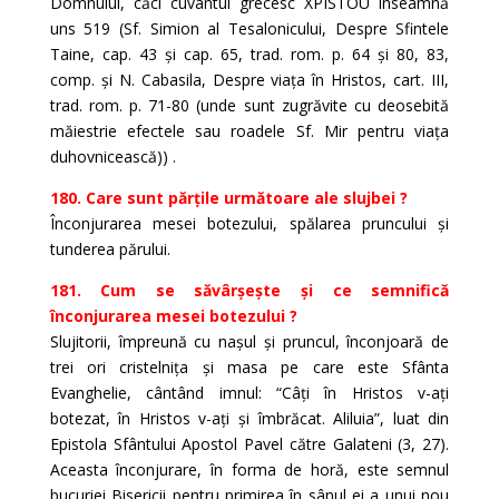
Domnului, căci cuvântul grecesc XPISTOU înseamnă
uns 519 (Sf. Simion al Tesalonicului, Despre Sfintele
Taine, cap. 43 și cap. 65, trad. rom. p. 64 și 80, 83,
comp. și N. Cabasila, Despre viața în Hristos, cart. III,
trad. rom. p. 71-80 (unde sunt zugrăvite cu deosebită
măiestrie efectele sau roadele Sf. Mir pentru viața
duhovnicească)) .
180. Care sunt părțile următoare ale slujbei ?
Înconjurarea mesei botezului, spălarea pruncului și
tunderea părului.
181. Cum se săvârșește și ce semnifică
înconjurarea mesei botezului ?
Slujitorii, împreună cu nașul și pruncul, înconjoară de
trei ori cristelnița și masa pe care este Sfânta
Evanghelie, cântând imnul: “Câți în Hristos v-ați
botezat, în Hristos v-ați și îmbrăcat. Aliluia”, luat din
Epistola Sfântului Apostol Pavel către Galateni (3, 27).
Aceasta înconjurare, în forma de horă, este semnul
bucuriei Bisericii pentru primirea în sânul ei a unui nou