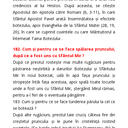
credincios al lui Hristos. După aceasta, se citește
Apostolul din epistola către Romani (6, 3-11), în care
Sfântul Apostol Pavel arată însemnătatea și efectele
botezului, apoi Evanghelia de la Sfântul Matei (28, 19,
20), în care se cuprind cuvintele cu care Mântuitorul a
întemeiat Taina Botezului .
182. Cum și pentru ce se face spălarea pruncului,
după ce a fost uns cu Sfântul Mir ?
După ce preotul rostește mai multe rugăciuni pentru
păstrarea neștirbită a darurilor Botezului și Sfântului
Mir în noul botezat, udă în apă fașa pruncului și
stropește întâi fața acestuia, apoi spală toate locurile
unde a fost uns cu Sfântul Mir, ștergând Mirul rămas,
pentru a-l feri de o eventuala pângărire .
183. Cum și pentru ce se face tunderea părului la cel ce
se botează ?
După alte rugăciuni, preotul taie cruciș câteva fire din
creștetul pruncului și le pune în cristelniță rostind
cuvintele: “Se tunde robul (roaba) lui Dumnezeu (N) în