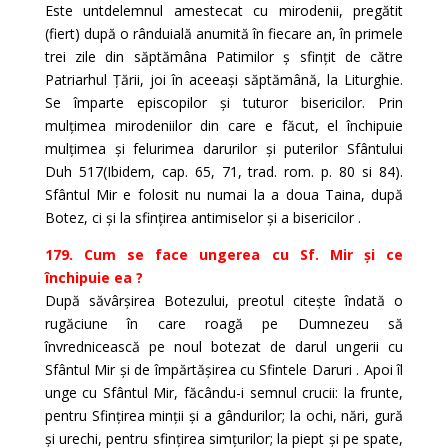
Este untdelemnul amestecat cu mirodenii, pregătit
(fiert) după o rânduială anumită în fiecare an, în primele
trei zile din săptămâna Patimilor ș sfințit de către
Patriarhul Țării, joi în aceeași săptămână, la Liturghie.
Se împarte episcopilor și tuturor bisericilor. Prin
mulțimea mirodeniilor din care e făcut, el închipuie
mulțimea și felurimea darurilor și puterilor Sfântului
Duh 517(Ibidem, cap. 65, 71, trad. rom. p. 80 si 84).
Sfântul Mir e folosit nu numai la a doua Taina, după
Botez, ci și la sfințirea antimiselor și a bisericilor .
179. Cum se face ungerea cu Sf. Mir și ce
închipuie ea ?
După săvârșirea Botezului, preotul citește îndată o
rugăciune în care roagă pe Dumnezeu să
învrednicească pe noul botezat de darul ungerii cu
Sfântul Mir și de împărtășirea cu Sfintele Daruri . Apoi îl
unge cu Sfântul Mir, făcându-i semnul crucii: la frunte,
pentru Sfințirea minții și a gândurilor; la ochi, nări, gură
și urechi, pentru sfințirea simțurilor; la piept și pe spate,