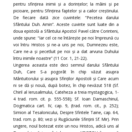
pentru sfințirea inimii și a dorințelor; la mâini și pe
picioare, pentru Sfințirea faptelor și a cailor creștinului.
De fiecare dată zice cuvintele: “Pecetea darului
Sfântului Duh. Amin”. Aceste cuvinte sunt luate din a
doua epistolă a Sfântului Apostol Pavel către Corinteni,
unde spune: “Iar cel ce ne întărește pe noi împreună cu
voi întru Hristos și ne-a uns pe noi, Dumnezeu este,
Care ne-a și pecetluit pe noi și a dat arvuna Duhului
întru inimile noastre” (11 Cor. 1, 21-22).
Ungerea aceasta este deci semnul darului Sfântului
Duh, Care S-a pogorât în chip văzut asupra
Mântuitorului și asupra Sfinților Apostoli și Care acum
ni se dă și nouă, după botez, în chip nevăzut 518 (Sf.
Chiril al Ierusalimului, Cateheza a treia mystagogica, 1-
4 trad. rom. cit. p. 555-558); Sf. Ioan Damaschinul,
Dogmatica cart. IV, cap. 9, (trad. rom. cit., p. 252);
Simion al Tesalonicului, Despre Sfintele Taine, cap. 64,
trad. rom. p. 80; vezi și Rugăciunile Sfințirii Sf. Mir). Prin
ungere, noul botezat este un nou Hristos, adică uns al