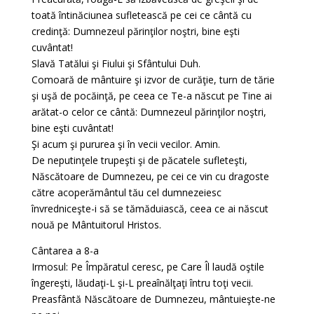
toată întinăciunea sufletească pe cei ce cântă cu
credinţă: Dumnezeul părinţilor noştri, bine eşti
cuvântat!
Slavă Tatălui şi Fiului şi Sfântului Duh.
Comoară de mântuire şi izvor de curăţie, turn de tărie
şi uşă de pocăinţă, pe ceea ce Te-a născut pe Tine ai
arătat-o celor ce cântă: Dumnezeul părinţilor noştri,
bine eşti cuvântat!
Şi acum şi pururea şi în vecii vecilor. Amin.
De neputinţele trupeşti şi de păcatele sufleteşti,
Născătoare de Dumnezeu, pe cei ce vin cu dragoste
către acoperământul tău cel dumnezeiesc
învredniceşte-i să se tămăduiască, ceea ce ai născut
nouă pe Mântuitorul Hristos.
Cântarea a 8-a
Irmosul: Pe Împăratul ceresc, pe Care Îl laudă oştile
îngereşti, lăudaţi-L şi-L preaînălţaţi întru toţi vecii.
Preasfântă Născătoare de Dumnezeu, mântuieşte-ne