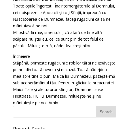
Toate oştile îngereşti, Înaintemergătorule al Domnului,
cei doisprezece Apostoli şi toţi Sfinţii, împreună cu
Născătoarea de Dumnezeu faceţi rugăciuni ca să ne
mântuiască pe noi.
Milostivă fii mie, smeritului, că afară de tine altă
scăpare nu ştiu eu, cel ce sunt plin de tot felul de
păcate. Miluieşte-mă, nădejdea creştinilor.
Încheiere
Stăpână, primeşte rugăciunile robilor tăi şi ne izbăveşte
pe noi din toată nevoia şi necazul. Toată nădejdea
mea spre tine o pun, Maica lui Dumnezeu, păzeşte-mă
sub acoperământul tău. Pentru rugăciunile preacuratei
Maicii Tale şi ale tuturor sfinţilor, Doamne Iisuse
Hristoase, Fiul lui Dumnezeu, miluieşte-ne şi ne
mântuieşte pe noi. Amin.
Recent Posts