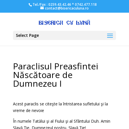
Tel./Fax : 0259.43.42.46 * 0742.477.118
contact@bisericaculuna.ro
Select Page
Paraclisul Preasfintei
Născătoare de
Dumnezeu I
Acest paraclis se citeşte la întristarea sufletului şi la
vreme de nevoie
În numele Tatălui şi al Fiului şi al Sfântului Duh. Amin
Slavă Ţie, Dumnezeul nostru, Slavă Ţie!