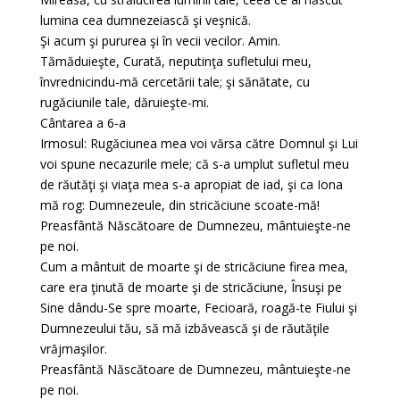
lumina cea dumnezeiască şi veşnică.
Şi acum şi pururea şi în vecii vecilor. Amin.
Tămăduieşte, Curată, neputinţa sufletului meu,
învrednicindu-mă cercetării tale; şi sănătate, cu
rugăciunile tale, dăruieşte-mi.
Cântarea a 6-a
Irmosul: Rugăciunea mea voi vărsa către Domnul şi Lui
voi spune necazurile mele; că s-a umplut sufletul meu
de răutăţi şi viaţa mea s-a apropiat de iad, şi ca Iona
mă rog: Dumnezeule, din stricăciune scoate-mă!
Preasfântă Născătoare de Dumnezeu, mântuieşte-ne
pe noi.
Cum a mântuit de moarte şi de stricăciune firea mea,
care era ţinută de moarte şi de stricăciune, Însuşi pe
Sine dându-Se spre moarte, Fecioară, roagă-te Fiului şi
Dumnezeului tău, să mă izbăvească şi de răutăţile
vrăjmaşilor.
Preasfântă Născătoare de Dumnezeu, mântuieşte-ne
pe noi.