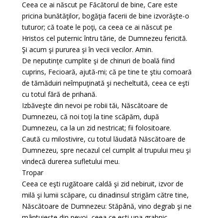
Ceea ce ai născut pe Făcătorul de bine, Care este
pricina bunătăţilor, bogăţia facerii de bine izvorăşte-o
tuturor; că toate le poţi, ca ceea ce ai născut pe
Hristos cel puternic întru tărie, de Dumnezeu fericită.
Şi acum şi pururea şi în vecii vecilor. Amin.
De neputinţe cumplite şi de chinuri de boală fiind
cuprins, Fecioară, ajută-mi; că pe tine te ştiu comoară
de tămăduiri neîmpuţinată şi necheltuită, ceea ce eşti
cu totul fără de prihană.
Izbăveşte din nevoi pe robii tăi, Născătoare de
Dumnezeu, că noi toţi la tine scăpăm, după
Dumnezeu, ca la un zid nestricat; fii folositoare.
Caută cu milostivire, cu totul lăudată Născătoare de
Dumnezeu, spre necazul cel cumplit al trupului meu şi
vindecă durerea sufletului meu.
Tropar
Ceea ce eşti rugătoare caldă şi zid nebiruit, izvor de
milă şi lumii scăpare, cu dinadinsul strigăm către tine,
Născătoare de Dumnezeu: Stăpână, vino degrab şi ne
mântuieşte din nevoi, ceea ce eşti una grabnic