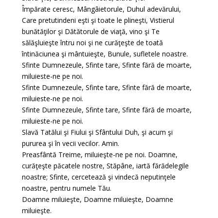
Împărate ceresc, Mângâietorule, Duhul adevărului,
Care pretutindeni eşti şi toate le plineşti, Vistierul
bunătăţilor şi Dătătorule de viaţă, vino şi Te
sălăşluieşte întru noi şi ne curăţeşte de toată
întinăciunea şi mântuieşte, Bunule, sufletele noastre.
Sfinte Dumnezeule, Sfinte tare, Sfinte fără de moarte,
miluieste-ne pe noi.
Sfinte Dumnezeule, Sfinte tare, Sfinte fără de moarte,
miluieste-ne pe noi.
Sfinte Dumnezeule, Sfinte tare, Sfinte fără de moarte,
miluieste-ne pe noi.
Slavă Tatălui şi Fiului şi Sfântului Duh, şi acum şi
pururea şi în vecii vecilor. Amin.
Preasfântă Treime, miluieşte-ne pe noi. Doamne,
curăţeşte păcatele nostre, Stăpâne, iartă fărădelegile
noastre; Sfinte, cercetează şi vindecă neputinţele
noastre, pentru numele Tău.
Doamne miluieşte, Doamne miluieşte, Doamne
miluieşte.