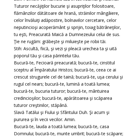
Tuturor necăjiţilor bucurie şi asupriţilor folositoare,
flămânzilor dătătoare de hrană, străinilor mângâiere,
celor învăluiţi adăpostire, bolnavilor cercetare, celor
neputincioşi acoperământ şi sprijin, toiag bătrâneţilor,
tu eşti, Preacurată Maică a Dumnezeului celui de sus.
Ţie ne rugăm: grăbeşte şi miluieşte pe robii tăi.
Stih: Ascultă, fiică, şi vezi şi pleacă urechea ta şi uită
poporul tău şi casa părintelui tău.
Bucură-te, Fecioară preacurată; bucură-te, cinstitul
sceptru al Împăratului Hristos; bucură-te, ceea ce ai
crescut strugurele cel de taină; bucură-te, uşa cerului şi
rugul cel nears; bucură-te, lumină a toată lumea;
bucură-te, bucuria tuturor; bucură-te, mântuirea
credincioşilor; bucură-te, apărătoarea şi scăparea
tuturor creştinilor, stăpână.
Slavă Tatălui şi Fiului şi Sfântului Duh. Şi acum şi
pururea şi în vecii vecilor. Amin.
Bucură-te, lauda a toată lumea; bucură-te, casa
Domnului; bucură-te, munte umbrit; bucură-te scăpare;