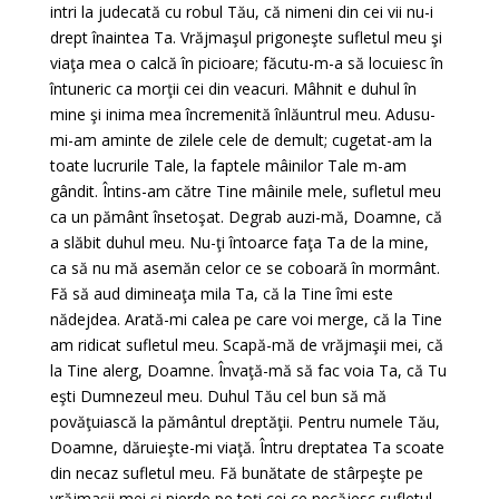
intri la judecată cu robul Tău, că nimeni din cei vii nu-i
drept înaintea Ta. Vrăjmaşul prigoneşte sufletul meu şi
viaţa mea o calcă în picioare; făcutu-m-a să locuiesc în
întuneric ca morţii cei din veacuri. Mâhnit e duhul în
mine şi inima mea încremenită înlăuntrul meu. Adusu-
mi-am aminte de zilele cele de demult; cugetat-am la
toate lucrurile Tale, la faptele mâinilor Tale m-am
gândit. Întins-am către Tine mâinile mele, sufletul meu
ca un pământ însetoşat. Degrab auzi-mă, Doamne, că
a slăbit duhul meu. Nu-ţi întoarce faţa Ta de la mine,
ca să nu mă asemăn celor ce se coboară în mormânt.
Fă să aud dimineaţa mila Ta, că la Tine îmi este
nădejdea. Arată-mi calea pe care voi merge, că la Tine
am ridicat sufletul meu. Scapă-mă de vrăjmaşii mei, că
la Tine alerg, Doamne. Învaţă-mă să fac voia Ta, că Tu
eşti Dumnezeul meu. Duhul Tău cel bun să mă
povăţuiască la pământul dreptăţii. Pentru numele Tău,
Doamne, dăruieşte-mi viaţă. Întru dreptatea Ta scoate
din necaz sufletul meu. Fă bunătate de stârpeşte pe
vrăjmaşii mei şi pierde pe toţi cei ce necăjesc sufletul