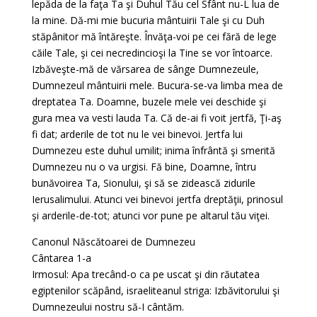
lepăda de la faţa Ta şi Duhul Tău cel Sfânt nu-L lua de
la mine. Dă-mi mie bucuria mântuirii Tale şi cu Duh
stăpânitor mă întăreşte. Învăţa-voi pe cei fără de lege
căile Tale, şi cei necredincioşi la Tine se vor întoarce.
Izbăveşte-mă de vărsarea de sânge Dumnezeule,
Dumnezeul mântuirii mele. Bucura-se-va limba mea de
dreptatea Ta. Doamne, buzele mele vei deschide şi
gura mea va vesti lauda Ta. Că de-ai fi voit jertfă, Ţi-aş
fi dat; arderile de tot nu le vei binevoi. Jertfa lui
Dumnezeu este duhul umilit; inima înfrântă şi smerită
Dumnezeu nu o va urgisi. Fă bine, Doamne, întru
bunăvoirea Ta, Sionului, şi să se zidească zidurile
Ierusalimului. Atunci vei binevoi jertfa dreptăţii, prinosul
şi arderile-de-tot; atunci vor pune pe altarul tău viţei.
Canonul Născătoarei de Dumnezeu
Cântarea 1-a
Irmosul: Apa trecând-o ca pe uscat şi din răutatea
egiptenilor scăpând, israeliteanul striga: Izbăvitorului şi
Dumnezeului nostru să-I cântăm.