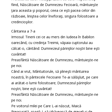
fiind, Născătoare de Dumnezeu Fecioară, mântuieşte
ţara aceasta şi poporul, ceea ce eşti pacea celor din
războaie, liniştea celor înviforaţi, singura folositoare a
credincioşilor.
Cântarea a 7-a
Irmosul: Tinerii cei ce au mers din Iudeea în Babilon
oarecând, cu credinţa Treimii, văpaia cuptorului au
călcat-o, cântând: Dumnezeul părinţilor noştri bine eşti
cuvântat!
Preasfântă Născătoare de Dumnezeu, mântuieşte-ne
pe noi.
Când ai vrut, Mântuitorule, să plineşti mântuirea
noastră, în pântecele Fecioarei Te-ai sălăşluit, pe care
ai arătat-o lumii folositoare; Dumnezeul părinţilor
noştri, bine eşti cuvântat!
Preasfântă Născătoare de Dumnezeu, mântuieşte-ne
pe noi.
Pe voitorul milei pe Care L-ai născut, Maică
Preacurată, roagă-L să izbăvească de greşeli şi de