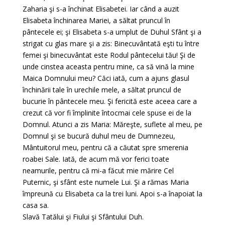
Zaharia şi s-a închinat Elisabetei. Iar când a auzit
Elisabeta închinarea Mariei, a săltat pruncul în
pântecele ei; şi Elisabeta s-a umplut de Duhul Sfânt şi a
strigat cu glas mare şi a zis: Binecuvântată eşti tu între
femei şi binecuvântat este Rodul pântecelui tău! Şi de
unde cinstea aceasta pentru mine, ca să vină la mine
Maica Domnului meu? Căci iată, cum a ajuns glasul
închinării tale în urechile mele, a săltat pruncul de
bucurie în pântecele meu. Şi fericită este aceea care a
crezut că vor fi împlinite întocmai cele spuse ei de la
Domnul. Atunci a zis Maria: Măreşte, suflete al meu, pe
Domnul şi se bucură duhul meu de Dumnezeu,
Mântuitorul meu, pentru că a căutat spre smerenia
roabei Sale. Iată, de acum mă vor ferici toate
neamurile, pentru că mi-a făcut mie mărire Cel
Puternic, şi sfânt este numele Lui. Şi a rămas Maria
împreună cu Elisabeta ca la trei luni. Apoi s-a înapoiat la
casa sa.
Slavă Tatălui şi Fiului şi Sfântului Duh.