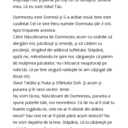
meu, că eu sunt robul Tău.
Dumnezeu este Domnul şi S-a arătat nouă; bine este
cuvântat Cel ce vine întru numele Domnului (de 3 ori).
Apoi troparele acestea:
Către Născătoarea de Dumnezeu acum cu osârdie să
alergăm noi, păcătoşii şi smeriţii, şi să cădem cu
pocăinţă, strigând din adâncul sufletului: Stăpână,
ajută-ne, milostivindu-te spre noi; sârguieşte că pierim
de mulţimea păcatelor; nu-i întoarce neajutoraţi pe
robii tăi, că pe tine singură nădejde te-am câştigat (de
două ori).
Slavă Tatălui şi Fiului şi Sfântului Duh. Şi acum şi
pururea şi în vecii vecilor. Amin.
Nu vom tăcea, Născătoare de Dumnezeu, pururea a
spune puterile tale, noi nevrednicii. Că de nu ai fi stat tu
înainte rugându-te, cine ne-ar fi izbăvit din atâtea
nevoi? Sau cine ne-ar fi păzit până acum slobozi? Nu
ne vom depărta de la tine, Stăpână, că tu izbăveşti pe