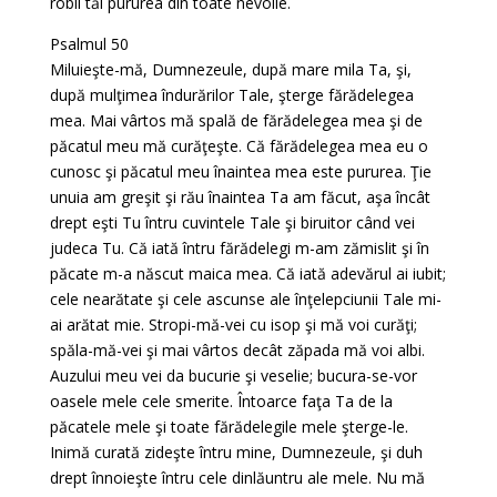
robii tăi pururea din toate nevoile.
Psalmul 50
Miluieşte-mă, Dumnezeule, după mare mila Ta, şi,
după mulţimea îndurărilor Tale, şterge fărădelegea
mea. Mai vârtos mă spală de fărădelegea mea şi de
păcatul meu mă curăţeşte. Că fărădelegea mea eu o
cunosc şi păcatul meu înaintea mea este pururea. Ţie
unuia am greşit şi rău înaintea Ta am făcut, aşa încât
drept eşti Tu întru cuvintele Tale şi biruitor când vei
judeca Tu. Că iată întru fărădelegi m-am zămislit şi în
păcate m-a născut maica mea. Că iată adevărul ai iubit;
cele nearătate şi cele ascunse ale înţelepciunii Tale mi-
ai arătat mie. Stropi-mă-vei cu isop şi mă voi curăţi;
spăla-mă-vei şi mai vârtos decât zăpada mă voi albi.
Auzului meu vei da bucurie şi veselie; bucura-se-vor
oasele mele cele smerite. Întoarce faţa Ta de la
păcatele mele şi toate fărădelegile mele şterge-le.
Inimă curată zideşte întru mine, Dumnezeule, şi duh
drept înnoieşte întru cele dinlăuntru ale mele. Nu mă