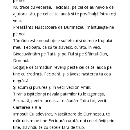
pe noi.
Nu trece cu vederea, Fecioară, pe cei ce au nevoie de
ajutorul tău, pe cei ce te laudă şi te preaînalţă întru toţi
vecii.
Preasfântă Născătoare de Dumnezeu, mântuieşte-ne
pe noi.
Tămăduieşte neputinţele sufletului şi durerile trupului
meu, Fecioară, ca să te slăvesc, curată, în veci.
Binecuvântăm pe Tatăl şi pe Fiul şi pe Sfântul Duh,
Domnul.
Bogăţie de tămăduiri reverşi peste cei ce te laudă pe
tine cu credinţă, Fecioară, şi slăvesc naşterea ta cea
negrăită.
Şi acum şi pururea şi în vecii vecilor. Amin.
Tirania ispitelor şi năvala patimilor tu le izgoneşti,
Fecioară; pentru aceasta te lăudăm întru toţi vecii.
Cântarea a 9-a
Irmosul: Cu adevărat, Născătoare de Dumnezeu, te
mărturisim pe tine Fecioară curată, noi cei izbăviţi prin
tine, slăvindu-te cu cetele fără de trup.