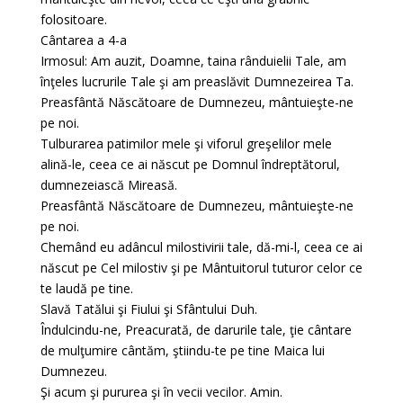
folositoare.
Cântarea a 4-a
Irmosul: Am auzit, Doamne, taina rânduielii Tale, am
înţeles lucrurile Tale şi am preaslăvit Dumnezeirea Ta.
Preasfântă Născătoare de Dumnezeu, mântuieşte-ne
pe noi.
Tulburarea patimilor mele şi viforul greşelilor mele
alină-le, ceea ce ai născut pe Domnul îndreptătorul,
dumnezeiască Mireasă.
Preasfântă Născătoare de Dumnezeu, mântuieşte-ne
pe noi.
Chemând eu adâncul milostivirii tale, dă-mi-l, ceea ce ai
născut pe Cel milostiv şi pe Mântuitorul tuturor celor ce
te laudă pe tine.
Slavă Tatălui şi Fiului şi Sfântului Duh.
Îndulcindu-ne, Preacurată, de darurile tale, ţie cântare
de mulţumire cântăm, ştiindu-te pe tine Maica lui
Dumnezeu.
Şi acum şi pururea şi în vecii vecilor. Amin.