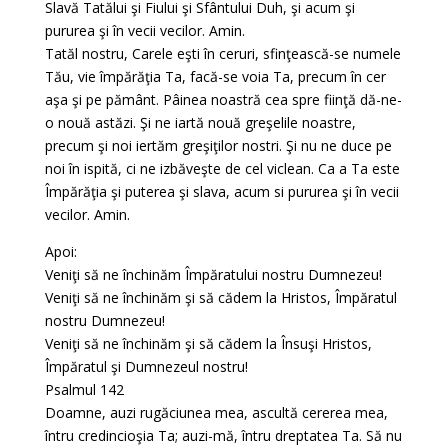
Slavă Tatălui şi Fiului şi Sfântului Duh, şi acum şi
pururea şi în vecii vecilor. Amin.
Tatăl nostru, Carele eşti în ceruri, sfinţească-se numele
Tău, vie împărăţia Ta, facă-se voia Ta, precum în cer
aşa şi pe pământ. Pâinea noastră cea spre fiinţă dă-ne-
o nouă astăzi. Şi ne iartă nouă greşelile noastre,
precum şi noi iertăm greşiţilor nostri. Şi nu ne duce pe
noi în ispită, ci ne izbăveşte de cel viclean. Ca a Ta este
Împărăţia şi puterea şi slava, acum si pururea şi în vecii
vecilor. Amin.
Apoi:
Veniţi să ne închinăm Împăratului nostru Dumnezeu!
Veniţi să ne închinăm şi să cădem la Hristos, Împăratul
nostru Dumnezeu!
Veniţi să ne închinăm şi să cădem la Însuşi Hristos,
Împăratul şi Dumnezeul nostru!
Psalmul 142
Doamne, auzi rugăciunea mea, ascultă cererea mea,
întru credincioşia Ta; auzi-mă, întru dreptatea Ta. Să nu