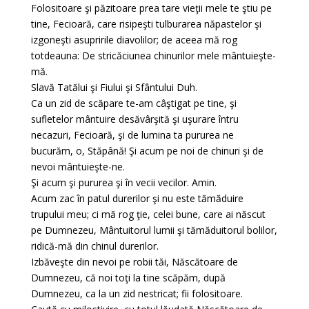
Folositoare şi păzitoare prea tare vieţii mele te ştiu pe
tine, Fecioară, care risipeşti tulburarea năpastelor şi
izgoneşti asupririle diavolilor; de aceea mă rog
totdeauna: De stricăciunea chinurilor mele mântuieşte-
mă.
Slavă Tatălui şi Fiului şi Sfântului Duh.
Ca un zid de scăpare te-am câştigat pe tine, şi
sufletelor mântuire desăvârşită şi uşurare întru
necazuri, Fecioară, şi de lumina ta pururea ne
bucurăm, o, Stăpână! Şi acum pe noi de chinuri şi de
nevoi mântuieşte-ne.
Şi acum şi pururea şi în vecii vecilor. Amin.
Acum zac în patul durerilor şi nu este tămăduire
trupului meu; ci mă rog ţie, celei bune, care ai născut
pe Dumnezeu, Mântuitorul lumii şi tămăduitorul bolilor,
ridică-mă din chinul durerilor.
Izbăveşte din nevoi pe robii tăi, Născătoare de
Dumnezeu, că noi toţi la tine scăpăm, după
Dumnezeu, ca la un zid nestricat; fii folositoare.