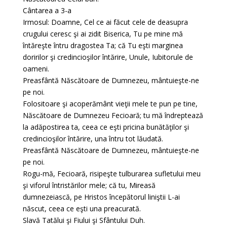
Cântarea a 3-a
Irmosul: Doamne, Cel ce ai făcut cele de deasupra
crugului ceresc şi ai zidit Biserica, Tu pe mine mă
întăreşte întru dragostea Ta; că Tu eşti marginea
doririlor şi credincioşilor întărire, Unule, Iubitorule de
oameni.
Preasfântă Născătoare de Dumnezeu, mântuieşte-ne
pe noi.
Folositoare şi acoperământ vieţii mele te pun pe tine,
Născătoare de Dumnezeu Fecioară; tu mă îndreptează
la adăpostirea ta, ceea ce eşti pricina bunătăţilor şi
credincioşilor întărire, una întru tot lăudată.
Preasfântă Născătoare de Dumnezeu, mântuieşte-ne
pe noi.
Rogu-mă, Fecioară, risipeşte tulburarea sufletului meu
şi viforul întristărilor mele; că tu, Mireasă
dumnezeiască, pe Hristos începătorul liniştii L-ai
născut, ceea ce eşti una preacurată.
Slavă Tatălui şi Fiului şi Sfântului Duh.