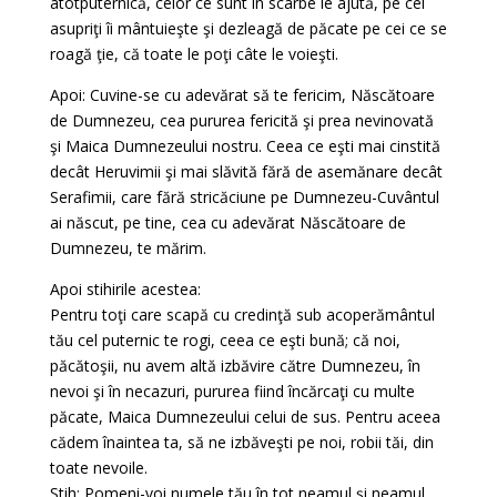
atotputernică, celor ce sunt în scârbe le ajută, pe cei
asupriţi îi mântuieşte şi dezleagă de păcate pe cei ce se
roagă ţie, că toate le poţi câte le voieşti.
Apoi: Cuvine-se cu adevărat să te fericim, Născătoare
de Dumnezeu, cea pururea fericită şi prea nevinovată
şi Maica Dumnezeului nostru. Ceea ce eşti mai cinstită
decât Heruvimii şi mai slăvită fără de asemănare decât
Serafimii, care fără stricăciune pe Dumnezeu-Cuvântul
ai născut, pe tine, cea cu adevărat Născătoare de
Dumnezeu, te mărim.
Apoi stihirile acestea:
Pentru toţi care scapă cu credinţă sub acoperământul
tău cel puternic te rogi, ceea ce eşti bună; că noi,
păcătoşii, nu avem altă izbăvire către Dumnezeu, în
nevoi şi în necazuri, pururea fiind încărcaţi cu multe
păcate, Maica Dumnezeului celui de sus. Pentru aceea
cădem înaintea ta, să ne izbăveşti pe noi, robii tăi, din
toate nevoile.
Stih: Pomeni-voi numele tău în tot neamul şi neamul.