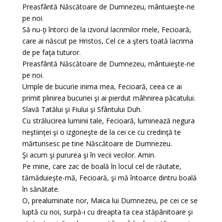
Preasfântă Născătoare de Dumnezeu, mântuieşte-ne
pe noi.
Să nu-ţi întorci de la izvorul lacrimilor mele, Fecioară,
care ai născut pe Hristos, Cel ce a şters toată lacrima
de pe faţa tuturor.
Preasfântă Născătoare de Dumnezeu, mântuieşte-ne
pe noi.
Umple de bucurie inima mea, Fecioară, ceea ce ai
primit plinirea bucuriei şi ai pierdut mâhnirea păcatului.
Slavă Tatălui şi Fiului şi Sfântului Duh.
Cu strălucirea luminii tale, Fecioară, luminează negura
neştiinţei şi o izgoneşte de la cei ce cu credinţă te
mărturisesc pe tine Născătoare de Dumnezeu.
Şi acum şi pururea şi în vecii vecilor. Amin.
Pe mine, care zac de boală în locul cel de răutate,
tămăduieşte-mă, Fecioară, şi mă întoarce dintru boală
în sănătate.
O, prealuminate nor, Maica lui Dumnezeu, pe cei ce se
luptă cu noi, surpă-i cu dreapta ta cea stăpânitoare şi