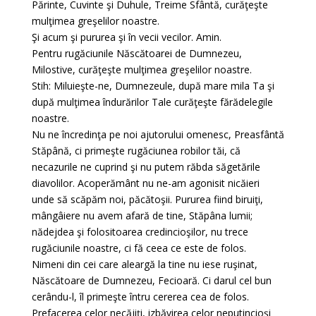
Părinte, Cuvinte şi Duhule, Treime Sfântă, curăţeşte
mulţimea greşelilor noastre.
Şi acum şi pururea şi în vecii vecilor. Amin.
Pentru rugăciunile Născătoarei de Dumnezeu,
Milostive, curăţeşte mulţimea greşelilor noastre.
Stih: Miluieşte-ne, Dumnezeule, după mare mila Ta şi
după mulţimea îndurărilor Tale curăţeşte fărădelegile
noastre.
Nu ne încredinţa pe noi ajutorului omenesc, Preasfântă
Stăpână, ci primeşte rugăciunea robilor tăi, că
necazurile ne cuprind şi nu putem răbda săgetările
diavolilor. Acoperământ nu ne-am agonisit nicăieri
unde să scăpăm noi, păcătoşii. Pururea fiind biruiţi,
mângâiere nu avem afară de tine, Stăpâna lumii;
nădejdea şi folositoarea credincioşilor, nu trece
rugăciunile noastre, ci fă ceea ce este de folos.
Nimeni din cei care aleargă la tine nu iese ruşinat,
Născătoare de Dumnezeu, Fecioară. Ci darul cel bun
cerându-l, îl primeşte întru cererea cea de folos.
Prefacerea celor necăjiţi, izbăvirea celor neputincioşi