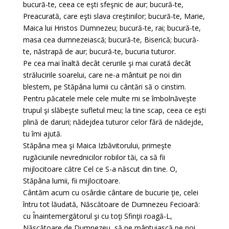
bucură-te, ceea ce eşti sfeşnic de aur; bucură-te,
Preacurată, care eşti slava creştinilor; bucură-te, Marie,
Maica lui Hristos Dumnezeu; bucură-te, rai; bucură-te,
masa cea dumnezeiască; bucură-te, Biserică; bucură-
te, năstrapă de aur; bucură-te, bucuria tuturor.
Pe cea mai înaltă decât cerurile şi mai curată decât
strălucirile soarelui, care ne-a mântuit pe noi din
blestem, pe Stăpâna lumii cu cântări să o cinstim.
Pentru păcatele mele cele multe mi se îmbolnăveşte
trupul şi slăbeşte sufletul meu; la tine scap, ceea ce eşti
plină de daruri; nădejdea tuturor celor fără de nădejde,
tu îmi ajută.
Stăpâna mea şi Maica Izbăvitorului, primeşte
rugăciunile nevrednicilor robilor tăi, ca să fii
mijlocitoare către Cel ce S-a născut din tine. O,
Stăpâna lumii, fii mijlocitoare.
Cântăm acum cu osârdie cântare de bucurie ţie, celei
întru tot lăudată, Născătoare de Dumnezeu Fecioară:
cu Înaintemergătorul şi cu toţi Sfinţii roagă-L,
Născătoare de Dumnezeu, să ne mântuiască pe noi.