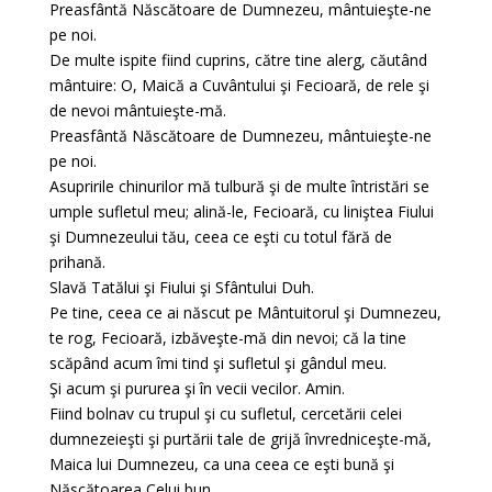
Preasfântă Născătoare de Dumnezeu, mântuieşte-ne
pe noi.
De multe ispite fiind cuprins, către tine alerg, căutând
mântuire: O, Maică a Cuvântului şi Fecioară, de rele şi
de nevoi mântuieşte-mă.
Preasfântă Născătoare de Dumnezeu, mântuieşte-ne
pe noi.
Asupririle chinurilor mă tulbură şi de multe întristări se
umple sufletul meu; alină-le, Fecioară, cu liniştea Fiului
şi Dumnezeului tău, ceea ce eşti cu totul fără de
prihană.
Slavă Tatălui şi Fiului şi Sfântului Duh.
Pe tine, ceea ce ai născut pe Mântuitorul şi Dumnezeu,
te rog, Fecioară, izbăveşte-mă din nevoi; că la tine
scăpând acum îmi tind şi sufletul şi gândul meu.
Şi acum şi pururea şi în vecii vecilor. Amin.
Fiind bolnav cu trupul şi cu sufletul, cercetării celei
dumnezeieşti şi purtării tale de grijă învredniceşte-mă,
Maica lui Dumnezeu, ca una ceea ce eşti bună şi
Născătoarea Celui bun.