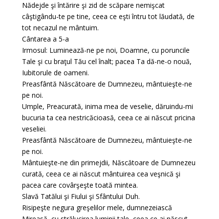
Nădejde şi întărire şi zid de scăpare nemişcat
câştigându-te pe tine, ceea ce eşti întru tot lăudată, de
tot necazul ne mântuim.
Cântarea a 5-a
Irmosul: Luminează-ne pe noi, Doamne, cu poruncile
Tale şi cu braţul Tău cel înalt; pacea Ta dă-ne-o nouă,
Iubitorule de oameni.
Preasfântă Născătoare de Dumnezeu, mântuieşte-ne
pe noi.
Umple, Preacurată, inima mea de veselie, dăruindu-mi
bucuria ta cea nestricăcioasă, ceea ce ai născut pricina
veseliei.
Preasfântă Născătoare de Dumnezeu, mântuieşte-ne
pe noi.
Mântuieşte-ne din primejdii, Născătoare de Dumnezeu
curată, ceea ce ai născut mântuirea cea veşnică şi
pacea care covârşeşte toată mintea.
Slavă Tatălui şi Fiului şi Sfântului Duh.
Risipeşte negura greşelilor mele, dumnezeiască
Mireasă, cu strălucirea luminii tale, ceea ce ai născut