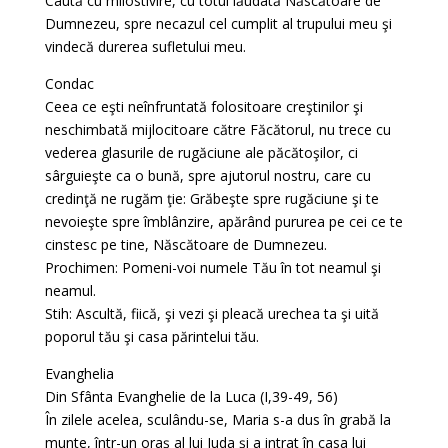
Caută cu milostivire, cu totul lăudată Născătoare de
Dumnezeu, spre necazul cel cumplit al trupului meu şi
vindecă durerea sufletului meu.
Condac
Ceea ce eşti neînfruntată folositoare creştinilor şi
neschimbată mijlocitoare către Făcătorul, nu trece cu
vederea glasurile de rugăciune ale păcătoşilor, ci
sârguieşte ca o bună, spre ajutorul nostru, care cu
credinţă ne rugăm ţie: Grăbeşte spre rugăciune şi te
nevoieşte spre îmblânzire, apărând pururea pe cei ce te
cinstesc pe tine, Născătoare de Dumnezeu.
Prochimen: Pomeni-voi numele Tău în tot neamul şi
neamul.
Stih: Ascultă, fiică, şi vezi şi pleacă urechea ta şi uită
poporul tău şi casa părintelui tău.
Evanghelia
Din Sfânta Evanghelie de la Luca (I,39-49, 56)
În zilele acelea, sculându-se, Maria s-a dus în grabă la
munte, într-un oraş al lui Iuda şi a intrat în casa lui