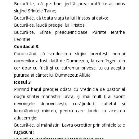
Bucură-te, că pe tine jertfă preacurată te-ai adus
slujind Sfintele Taine;
Bucură-te, că toata viaţa ta lui Hristos ai dat-o;
Bucură-te, laudă preoţiei lui Hristos;
Bucură-te, Sfinte preacuvincioase Părinte Ierarhe
Leontie!
Condacul 3
:
Cunoscând că vrednicirea slujirii preoteşti numai
oamenilor a fost dată de Dumnezeu, la care îngerii din
cer doar cu frică şi cu cutremur privesc, tu cu aceştia
pururea ai cântat lui Dumnezeu: Aliluia!
Icosul 3
:
Primind harul preoţiei odată cu vrednicia de păstor al
obştii sfintei mănăstiri Lavra, şi mai mult ţi-ai sporit
nevoinţele duhovniceşti, curăţindu-ţi sufletul şi
luminându-ţi mintea, pentru care laude ca acestea
aducem ţie:
Bucură-te, al mănăstirii Lavra ocrotitor prin sfintele tale
rugăciuni ;