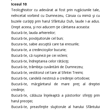
Icosul 10
:
Teologhisitor cu adevărat ai fost prin rugăciunile tale,
neîncetat vorbind cu Dumnezeu, Căruia cu inimă şi cu
buzele curăţiţi prin harul Sfântului Duh, laude I-ai adus.
Drept aceea, şi noi aducem ţie cântarea aceasta:
Bucură-te, lauda arhiereilor;
Bucură-te, povăţuitorule cel bun;
Bucura-te, sabie ascuţită care tai eresurile;
Bucura-te, a credincioşilor bucurie;
Bucură-te, că ruşinezi pe cei vicleni;
Bucură-te, îndreptarea celor rătăciţi;
Bucură-te, trâmbiţa cuvântării de Dumnezeu;
Bucură-te, vestitorul cel tare al Sfintei Treimi;
Bucură-te, candelă nestinsă a credinţei ortodoxe;
Bucură-te, mărgăritarul de mare preţ al dreptei
credinţe;
Bucură-te, călăuza înţeleaptă a păstorilor sfinţiţi prin
harul preoţiei;
Bucură-te, preasfinţite slujitorule al harului Sfântului