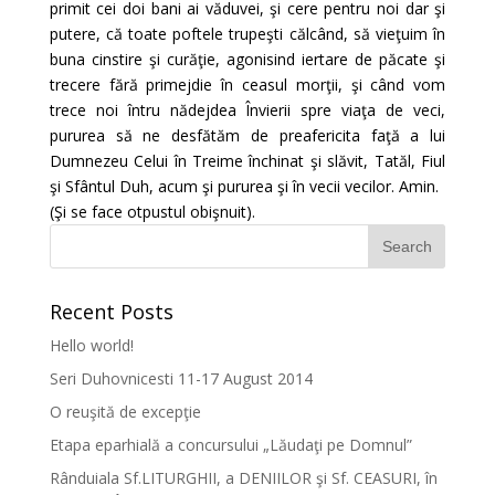
primit cei doi bani ai văduvei, şi cere pentru noi dar şi
putere, că toate poftele trupeşti călcând, să vieţuim în
buna cinstire şi curăţie, agonisind iertare de păcate şi
trecere fără primejdie în ceasul morţii, şi când vom
trece noi întru nădejdea Învierii spre viaţa de veci,
pururea să ne desfătăm de preafericita faţă a lui
Dumnezeu Celui în Treime închinat şi slăvit, Tatăl, Fiul
şi Sfântul Duh, acum şi pururea şi în vecii vecilor. Amin.
(Şi se face otpustul obişnuit).
Recent Posts
Hello world!
Seri Duhovnicesti 11-17 August 2014
O reuşită de excepţie
Etapa eparhială a concursului „Lăudaţi pe Domnul”
Rânduiala Sf.LITURGHII, a DENIILOR şi Sf. CEASURI, în