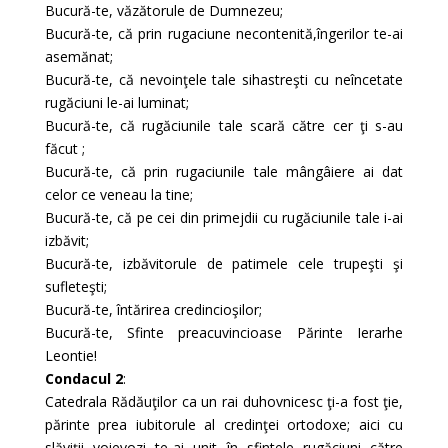
Bucură-te, văzătorule de Dumnezeu;
Bucură-te, că prin rugaciune necontenită,îngerilor te-ai
asemănat;
Bucură-te, că nevoinţele tale sihastreşti cu neîncetate
rugăciuni le-ai luminat;
Bucură-te, că rugăciunile tale scară către cer ţi s-au
făcut ;
Bucură-te, că prin rugaciunile tale mângâiere ai dat
celor ce veneau la tine;
Bucură-te, că pe cei din primejdii cu rugăciunile tale i-ai
izbăvit;
Bucură-te, izbăvitorule de patimele cele trupeşti şi
sufleteşti;
Bucură-te, întărirea credincioşilor;
Bucură-te, Sfinte preacuvincioase Părinte Ierarhe
Leontie!
Condacul 2
:
Catedrala Rădăuţilor ca un rai duhovnicesc ţi-a fost ţie,
părinte prea iubitorule al credinţei ortodoxe; aici cu
slăviţii voievozi te-ai unit în sfintele rugăciuni către