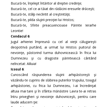
Bucură-te, înţelept întăritor al dreptei credinţe;
Bucură-te, cel ce ai tăiat din rădăcini eresurile drăceşti;
Bucură-te, stâlp neclintit al creştinităţii;
Bucură-te, pilda slujirii preoţiei lui Hristos;
Bucură-te, Sfinte preacuvincioase Părinte Ierarhe
Leontie!
Condacul 6
:
Jugul arhieriei împreună cu cel al vieţii călugareşti
deopotrivă purtând, ai urmat lui Hristos puitorul de
nevoinţe, păstorind turma duhovnicească în frica lui
Dumnezeu şi cu dragoste părintească cântând
neîncetat: Aliluia!
Icosul 6
:
Cunoscând răspunderea slujirii arhipăstoreşti şi
văzându-te cuprins de slăbirea puterilor trupului, toiagul
arhipăstoriei, cu frica lui Dumnezeu, I-ai încredinţat
altuia mai tare şi în sfânta mănăstire Lavra te-ai retras
întru privegheri şi nevoinţe duhovniceşti, pentru care
laude aducem ţie: