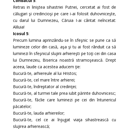
Condacul 5
:
Retras in liniştea sihastriei Putnei, cercetat ai fost de
călugari şi credincioşi pe care i-ai folosit duhovniceşte,
cu darul lui Dumnezeu, Căruia I-ai cântat neîncetat:
Aliluia!
Icosul 5
:
Precum lumina aprinzându-se în sfeşnic se pune ca să
lumineze celor din casă, aşa şi tu ai fost rânduit ca să
luminezi în sfeşnicul slujirii arhiereşti pe toţi cei din casa
lui Dumnezeu, Biserica noastră stramoşească. Drept
aceea, laude ca acestea aducem ţie:
Bucură-te, arhiereule al lui Hristos;
Bucură-te, cel mare între arhierei;
Bucură-te, îndreptator al credinţei;
Bucură-te, al turmei tale prea iubit părinte duhovnicesc;
Bucură-te, făclie care luminezi pe cei din întunericul
păcatelor;
Bucură-te, lauda arhiereilor;
Bucură-te, cel ce ai înjugat viaţa sihastrească cu
slujirea arhierească;