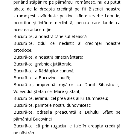
punând stăpânire pe pământul românesc, nu au putut
abate de la dreapta credinţă pe fiii Bisericii noastre
stramoşeşti avându-te pe tine, sfinte ierarhe Leontie,
ocrotitor şi întărire neclintită, pentru care laude ca
acestea aducem ţie:
Bucură-te, a noastră tărie sufletească;
Bucură-te, zidul cel neclintit al credinţei noastre
ortodoxe;
Bucură-te, a noastră binecuvântare;
Bucură-te, grabnic ajutătorule;
Bucură-te, a Rădăuţilor cunună;
Bucură-te, a Bucovinei laudă;
Bucură-te, împreună rugător cu Daniil Sihastru şi
Voievodul Ştefan cel Mare şi Sfânt;
Bucură-te, ierarhul cel prea ales al lui Dumnezeu;
Bucură-te, părintele nostru duhovnicesc;
Bucură-te, odraslia preacurată a Duhului Sfânt pe
pământul Bucovinei;
Bucură-te, că prin rugaciunile tale în dreapta credinţă
ne păstrăm;