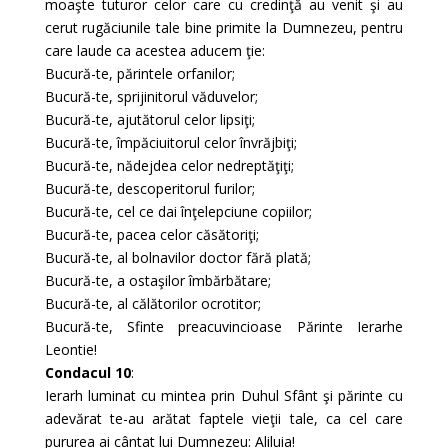
moaşte tuturor celor care cu credinţă au venit şi au
cerut rugăciunile tale bine primite la Dumnezeu, pentru
care laude ca acestea aducem ţie:
Bucură-te, părintele orfanilor;
Bucură-te, sprijinitorul văduvelor;
Bucură-te, ajutătorul celor lipsiţi;
Bucură-te, împăciuitorul celor învrăjbiţi;
Bucură-te, nădejdea celor nedreptăţiţi;
Bucură-te, descoperitorul furilor;
Bucură-te, cel ce dai înţelepciune copiilor;
Bucură-te, pacea celor căsătoriţi;
Bucură-te, al bolnavilor doctor fără plată;
Bucură-te, a ostaşilor îmbărbătare;
Bucură-te, al călătorilor ocrotitor;
Bucură-te, Sfinte preacuvincioase Părinte Ierarhe
Leontie!
Condacul 10
:
Ierarh luminat cu mintea prin Duhul Sfânt şi părinte cu
adevărat te-au arătat faptele vieţii tale, ca cel care
pururea ai cântat lui Dumnezeu: Aliluia!