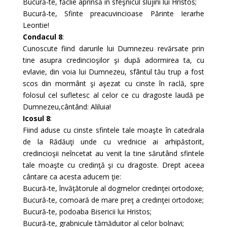
Bucură-te, făclie aprinsă în sfeşnicul slujirii lui Hristos;
Bucură-te, Sfinte preacuvincioase Părinte Ierarhe
Leontie!
Condacul 8
:
Cunoscute fiind darurile lui Dumnezeu revărsate prin
tine asupra credincioşilor şi după adormirea ta, cu
evlavie, din voia lui Dumnezeu, sfântul tău trup a fost
scos din mormânt şi aşezat cu cinste în raclă, spre
folosul cel sufletesc al celor ce cu dragoste laudă pe
Dumnezeu,cântând: Aliluia!
Icosul 8
:
Fiind aduse cu cinste sfintele tale moaşte în catedrala
de la Rădăuţi unde cu vrednicie ai arhipăstorit,
credincioşii neîncetat au venit la tine sărutând sfintele
tale moaşte cu credinţă şi cu dragoste. Drept aceea
cântare ca acesta aducem ţie:
Bucură-te, învăţătorule al dogmelor credinţei ortodoxe;
Bucură-te, comoară de mare preţ a credinţei ortodoxe;
Bucură-te, podoaba Bisericii lui Hristos;
Bucură-te, grabnicule tămăduitor al celor bolnavi;