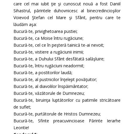
care cel mai iubit ţie şi cunoscut nouă a fost Daniil
Sihastrul, părintele duhovnicesc al binecredincioşilor
Voievod Ştefan cel Mare şi Sfânt, pentru care te
lăudăm aşa:
Bucură-te, privighetoarea pustiei;
Bucură-te, ca Moise întru rugăciune;
Bucură-te, cel ce în peşteră tainică te-ai nevoit;
Bucură-te, vistiere a rugăciunii inimii;
Bucură-te, a Duhului Sfânt desfătată salăşluire;
Bucură-te, întru rugăciuni neadormit;
Bucură-te, a postitorilor laudă;
Bucură-te, al pustnicilor înţelept povăţuitor;
Bucură-te, al diavolilor înspăimântator;
Bucură-te, văzătorule de Dumnezeu;
Bucură-te, biruinţa luptătorilor cu patimile stricătoare
de suflet;
Bucură-te, purtătorule de Hristos Dumnezeu;
Bucură-te, Sfinte preacuvincioase Părinte Ierarhe
Leontie!