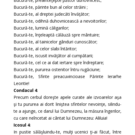
Bucură-te, preaînteţepte păstor duhovnicesc;
Bucură-te, părinte bun al celor străini ;
Bucură-te, al dreptei judecăti învăţător;
Bucură-te, odihnă duhovnicească a nevoitorilor;
Bucură-te, lumină căligarilor;
Bucură-te, înţeleaptă călăuză spre mântuire;
Bucură-te, al tainicelor gânduri cunoscător;
Bucură-te, al celor slabi întăritor;
Bucură-te, iscusit invăţător al cumpătarii;
Bucură-te, cel ce ai dat iertare spre îndreptare;
Bucură-te, pururea ostenitor întru rugăciune;
Bucură-te, Sfinte preacuvincioase Părinte Ierarhe
Leontie!
Condacul 4
:
Precum cerbul doreşte apele curate ale izvoarelor aşa
şi tu pururea ai dorit liniştea sfintelor nevoinţe, silindu-
te a ajunge, ce darul lui Dumnezeu, la măsura îngerilor,
cu care neîncetat ai cântat lui Dumnezeu: Aliluia!
Icosul 4
:
In pustie sălăşluindu-te, mulţi ucenici ţi-ai făcut, între