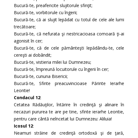
Bucură-te, preafericite slujitorule sfinţit;
Bucură-te, vorbitorule cu îngerii;
Bucură-te, că ai slujit lepădat cu totul de cele ale lumi
trecătoare;
Bucură-te, că nefurata şi nestricacioasa comoară ţi-ai
agonisit în cer;
Bucură-te, că de cele pământeşti lepădându-te, cele
cereşti ai dobândit;
Bucură-te, vistieria milei lui Dumnezeu;
Bucură-te, împreună locuitorule cu îngerii în cer;
Bucură-te, cununa Bisericii;
Bucură-te, Sfinte preacuvincioase Părinte Ierarhe
Leontie!
Condacul 12
:
Cetatea Rădăuţilor, întărire în credinţă şi alinare în
necazuri pururea te are pe tine, sfinte ierarhe Leontie,
pentru care cântă neîncetat lui Dumnezeu: Aliluia!
Icosul 12
:
Neamuri străine de credinţă ortodoxă şi de ţară,