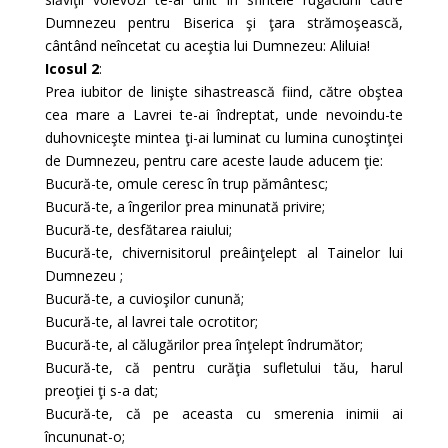
Dumnezeu pentru Biserica şi ţara strămoşească,
cântând neîncetat cu aceştia lui Dumnezeu: Aliluia!
Icosul 2
:
Prea iubitor de linişte sihastrească fiind, către obştea
cea mare a Lavrei te-ai îndreptat, unde nevoindu-te
duhovniceşte mintea ţi-ai luminat cu lumina cunoştinţei
de Dumnezeu, pentru care aceste laude aducem ţie:
Bucură-te, omule ceresc în trup pământesc;
Bucură-te, a îngerilor prea minunată privire;
Bucură-te, desfătarea raiului;
Bucură-te, chivernisitorul preâinţelept al Tainelor lui
Dumnezeu ;
Bucură-te, a cuvioşilor cunună;
Bucură-te, al lavrei tale ocrotitor;
Bucură-te, al călugărilor prea înţelept îndrumător;
Bucură-te, că pentru curăţia sufletului tău, harul
preoţiei ţi s-a dat;
Bucură-te, că pe aceasta cu smerenia inimii ai
încununat-o;