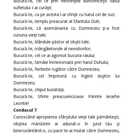
Bucură-te, cel ce prin nevoinţele duhovniceşti vasul
sufletului I-ai curăţit;
Bucură-te, ca pe acesta l-ai sfinţit cu harul cel de sus;
Bucură-te, templu preacurat al Sfantului Duh;
Bucură-te, că asemănarea cu Dumnezeu ţi-a fost
cununa vieţii tale;
Bucură-te, blândule păstor al obştii tale;
Bucură-te, mângâietorule al nevoitorilor;
Bucură-te, cel ce ai agonisit bucuria raiului;
Bucură-te, tămâie înmiresmată prin harul Duhului;
Bucură-te, fierbinte rugător către Dumnezeu;
Bucură-te, cel împreună cu îngerii slujitor lui
Dumnezeu;
Bucură-te, chipul bunătăţii;
Bucură-te, Sfinte preacuvincioase Părinte Ierarhe
Leontie!
Condacul 7
:
Cunoscând apropierea sfârşitului vieţii tale pământeşti,
obştea mănăstirii ai adunat-o în jurul tău şi
binecuvântând-o, cu pace te-ai mutat către Dumnezeu,