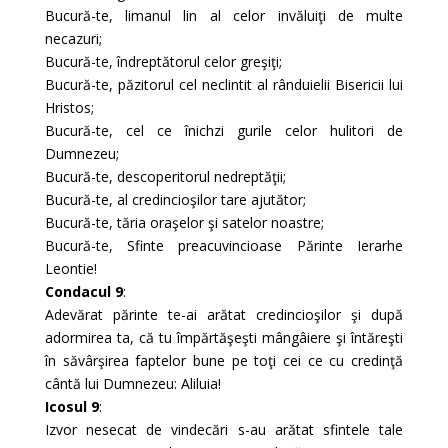
Bucură-te, limanul lin al celor invăluiţi de multe
necazuri;
Bucură-te, îndreptătorul celor greşiţi;
Bucură-te, păzitorul cel neclintit al rânduielii Bisericii lui
Hristos;
Bucură-te, cel ce înichzi gurile celor hulitori de
Dumnezeu;
Bucură-te, descoperitorul nedreptăţii;
Bucură-te, al credincioşilor tare ajutător;
Bucură-te, tăria oraşelor şi satelor noastre;
Bucură-te, Sfinte preacuvincioase Părinte Ierarhe
Leontie!
Condacul 9
:
Adevărat părinte te-ai arătat credincioşilor şi după
adormirea ta, că tu împărtăşeşti mângâiere şi întăreşti
în săvârşirea faptelor bune pe toţi cei ce cu credinţă
cântă lui Dumnezeu: Aliluia!
Icosul 9
:
Izvor nesecat de vindecări s-au arătat sfintele tale