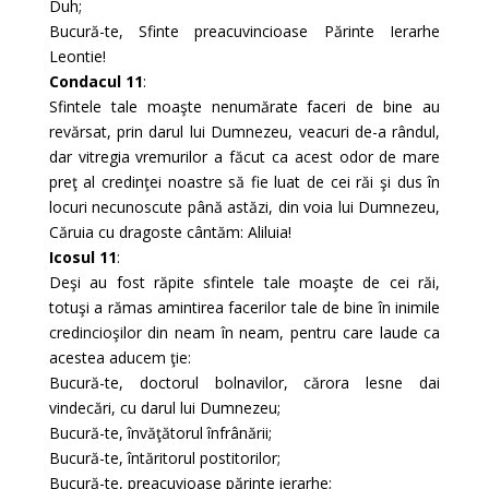
Duh;
Bucură-te, Sfinte preacuvincioase Părinte Ierarhe
Leontie!
Condacul 11
:
Sfintele tale moaşte nenumărate faceri de bine au
revărsat, prin darul lui Dumnezeu, veacuri de-a rândul,
dar vitregia vremurilor a făcut ca acest odor de mare
preţ al credinţei noastre să fie luat de cei răi şi dus în
locuri necunoscute până astăzi, din voia lui Dumnezeu,
Căruia cu dragoste cântăm: Aliluia!
Icosul 11
:
Deşi au fost răpite sfintele tale moaşte de cei răi,
totuşi a rămas amintirea facerilor tale de bine în inimile
credincioşilor din neam în neam, pentru care laude ca
acestea aducem ţie:
Bucură-te, doctorul bolnavilor, cărora lesne dai
vindecări, cu darul lui Dumnezeu;
Bucură-te, învăţătorul înfrânării;
Bucură-te, întăritorul postitorilor;
Bucură-te, preacuvioase părinte ierarhe;