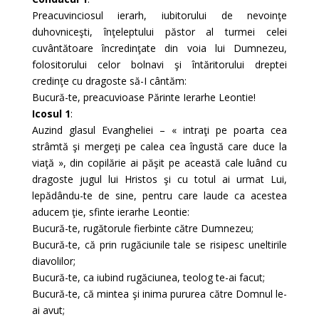
Preacuvinciosul ierarh, iubitorului de nevoinţe
duhovniceşti, înţeleptului păstor al turmei celei
cuvântătoare încredinţate din voia lui Dumnezeu,
folositorului celor bolnavi şi întăritorului dreptei
credinţe cu dragoste să-I cântăm:
Bucură-te, preacuvioase Părinte Ierarhe Leontie!
Icosul 1
:
Auzind glasul Evangheliei – « intraţi pe poarta cea
strâmtă şi mergeţi pe calea cea îngustă care duce la
viaţă », din copilărie ai păşit pe această cale luând cu
dragoste jugul lui Hristos şi cu totul ai urmat Lui,
lepădându-te de sine, pentru care laude ca acestea
aducem ţie, sfinte ierarhe Leontie:
Bucură-te, rugătorule fierbinte către Dumnezeu;
Bucură-te, că prin rugăciunile tale se risipesc uneltirile
diavolilor;
Bucură-te, ca iubind rugăciunea, teolog te-ai facut;
Bucură-te, că mintea şi inima pururea către Domnul le-
ai avut;