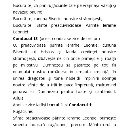
Bucură-te, că prin rugăciunile tale pe vrajmaşii văzuţi şi
nevăzuţi biruim;
Bucură-te, cununa Bisericii noastre strămoşeşti;
Bucură-te, Sfinte preacuvincioase Părinte Ierarhe
Leontie!
Condacul 13
: (acest condac se zice de trei ori)
O, preacuvioase părinte ierarhe Leontie, cununa
Bisericii lui Hristos şi lauda credinţei noastre
strămoşeşti, izbăveşte-ne din orice primejdie şi roagă
pe milostivul Dumnezeu să păstreze pe toţi fiii
neamului nostru românesc în dreapta credinţă, în
unirea dragostei şi tăria nădejdii împlinirii dorinţei
noatre sfinte de a trăi în pace împreună, mulţumind
pururea lui Dumnezeu pentru toate şi cântându-I:
Aliluia
Apoi se zice iarăşi
Icosul 1
: și
Condacul 1
:
Rugăciune:
Sfinte preacuvioase părinte Ierarhe Leontie, primeşte
smerita noastră rugăciune, precum Mântuitorul a