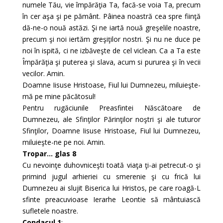
numele Tău, vie împărăţia Ta, facă-se voia Ta, precum
în cer aşa şi pe pământ. Pâinea noastră cea spre fiinţă
dă-ne-o nouă astăzi. Şi ne iartă nouă greşelile noastre,
precum şi noi iertăm greşiţilor nostri. Şi nu ne duce pe
noi în ispită, ci ne izbăveşte de cel viclean. Ca a Ta este
Împărăţia şi puterea şi slava, acum si pururea şi în vecii
vecilor. Amin.
Doamne Iisuse Hristoase, Fiul lui Dumnezeu, miluieşte-
mă pe mine păcătosul!
Pentru rugăciunile Preasfintei Născătoare de
Dumnezeu, ale Sfinţilor Părinţilor noştri şi ale tuturor
Sfinţilor, Doamne Iisuse Hristoase, Fiul lui Dumnezeu,
miluieşte-ne pe noi. Amin.
Tropar… glas 8
Cu nevoinţe duhovniceşti toată viaţa ţi-ai petrecut-o şi
primind jugul arhieriei cu smerenie şi cu frică lui
Dumnezeu ai slujit Biserica lui Hristos, pe care roagă-L
sfinte preacuvioase Ierarhe Leontie să mântuiască
sufletele noastre.
Condacul 1
: