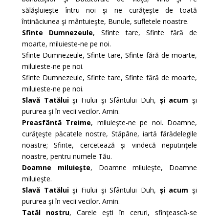
sălăşluieşte întru noi şi ne curăţeşte de toată
întinăciunea şi mântuieşte, Bunule, sufletele noastre.
Sfinte Dumnezeule
, Sfinte tare, Sfinte fără de
moarte, miluieste-ne pe noi.
Sfinte Dumnezeule, Sfinte tare, Sfinte fără de moarte,
miluieste-ne pe noi.
Sfinte Dumnezeule, Sfinte tare, Sfinte fără de moarte,
miluieste-ne pe noi.
Slavă Tatălui
şi Fiului şi Sfântului Duh,
şi acum
şi
pururea şi în vecii vecilor. Amin.
Preasfântă Treime
, miluieşte-ne pe noi. Doamne,
curăţeşte păcatele nostre, Stăpâne, iartă fărădelegile
noastre; Sfinte, cercetează şi vindecă neputinţele
noastre, pentru numele Tău.
Doamne miluieşte
, Doamne miluieşte, Doamne
miluieşte.
Slavă Tatălui
şi Fiului şi Sfântului Duh,
şi acum
şi
pururea şi în vecii vecilor. Amin.
Tatăl nostru
, Carele eşti în ceruri, sfinţească-se