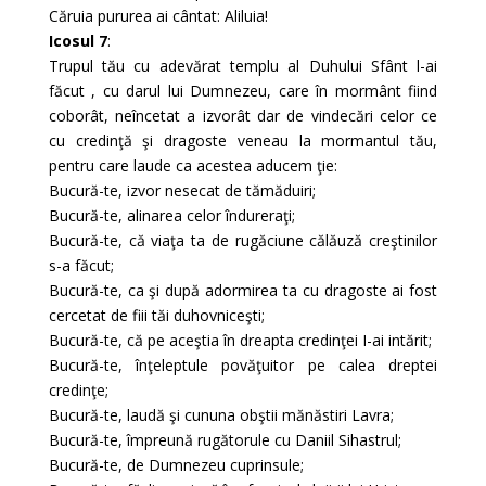
Căruia pururea ai cântat: Aliluia!
Icosul 7
:
Trupul tău cu adevărat templu al Duhului Sfânt l-ai
făcut , cu darul lui Dumnezeu, care în mormânt fiind
coborât, neîncetat a izvorât dar de vindecări celor ce
cu credinţă şi dragoste veneau la mormantul tău,
pentru care laude ca acestea aducem ţie:
Bucură-te, izvor nesecat de tămăduiri;
Bucură-te, alinarea celor îndureraţi;
Bucură-te, că viaţa ta de rugăciune călăuză creştinilor
s-a făcut;
Bucură-te, ca şi după adormirea ta cu dragoste ai fost
cercetat de fiii tăi duhovniceşti;
Bucură-te, că pe aceştia în dreapta credinţei I-ai intărit;
Bucură-te, înţeleptule povăţuitor pe calea dreptei
credinţe;
Bucură-te, laudă şi cununa obştii mănăstiri Lavra;
Bucură-te, împreună rugătorule cu Daniil Sihastrul;
Bucură-te, de Dumnezeu cuprinsule;