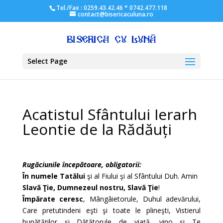
Tel./Fax : 0259.43.42.46 * 0742.477.118
contact@bisericaculuna.ro
Select Page
Acatistul Sfântului Ierarh
Leontie de la Rădăuți
Rugăciunile începătoare, obligatorii:
În numele Tatălui
şi al Fiului şi al Sfântului Duh. Amin
Slavă Ţie, Dumnezeul nostru, Slavă Ţie
!
Împărate ceresc
, Mângâietorule, Duhul adevărului,
Care pretutindeni eşti şi toate le plineşti, Vistierul
bunătăţilor şi Dătătorule de viaţă, vino şi Te