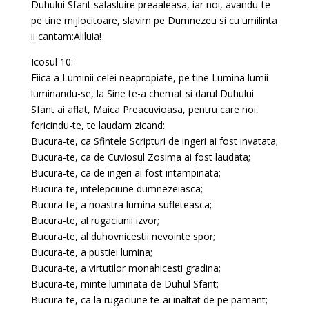
Duhului Sfant salasluire preaaleasa, iar noi, avandu-te
pe tine mijlocitoare, slavim pe Dumnezeu si cu umilinta
ii cantam:Aliluia!
Icosul 10:
Fiica a Luminii celei neapropiate, pe tine Lumina lumii
luminandu-se, la Sine te-a chemat si darul Duhului
Sfant ai aflat, Maica Preacuvioasa, pentru care noi,
fericindu-te, te laudam zicand:
Bucura-te, ca Sfintele Scripturi de ingeri ai fost invatata;
Bucura-te, ca de Cuviosul Zosima ai fost laudata;
Bucura-te, ca de ingeri ai fost intampinata;
Bucura-te, intelepciune dumnezeiasca;
Bucura-te, a noastra lumina sufleteasca;
Bucura-te, al rugaciunii izvor;
Bucura-te, al duhovnicestii nevointe spor;
Bucura-te, a pustiei lumina;
Bucura-te, a virtutilor monahicesti gradina;
Bucura-te, minte luminata de Duhul Sfant;
Bucura-te, ca la rugaciune te-ai inaltat de pe pamant;