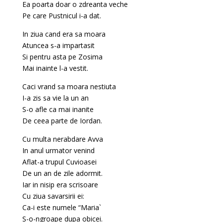
Ea poarta doar o zdreanta veche
Pe care Pustnicul i-a dat.
In ziua cand era sa moara
Atuncea s-a impartasit
Si pentru asta pe Zosima
Mai inainte l-a vestit.
Caci vrand sa moara nestiuta
I-a zis sa vie la un an
S-o afle ca mai inanite
De ceea parte de Iordan.
Cu multa nerabdare Avva
In anul urmator venind
Aflat-a trupul Cuvioasei
De un an de zile adormit.
Iar in nisip era scrisoare
Cu ziua savarsirii ei:
Ca-i este numele “Maria`
S-o-ngroape dupa obicei.