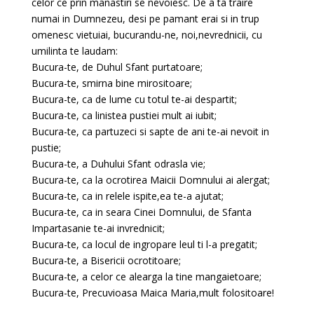
celor ce prin manastiri se nevoiesc. De a ta traire
numai in Dumnezeu, desi pe pamant erai si in trup
omenesc vietuiai, bucurandu-ne, noi,nevrednicii, cu
umilinta te laudam:
Bucura-te, de Duhul Sfant purtatoare;
Bucura-te, smirna bine mirositoare;
Bucura-te, ca de lume cu totul te-ai despartit;
Bucura-te, ca linistea pustiei mult ai iubit;
Bucura-te, ca partuzeci si sapte de ani te-ai nevoit in
pustie;
Bucura-te, a Duhului Sfant odrasla vie;
Bucura-te, ca la ocrotirea Maicii Domnului ai alergat;
Bucura-te, ca in relele ispite,ea te-a ajutat;
Bucura-te, ca in seara Cinei Domnului, de Sfanta
Impartasanie te-ai invrednicit;
Bucura-te, ca locul de ingropare leul ti l-a pregatit;
Bucura-te, a Bisericii ocrotitoare;
Bucura-te, a celor ce alearga la tine mangaietoare;
Bucura-te, Precuvioasa Maica Maria,mult folositoare!