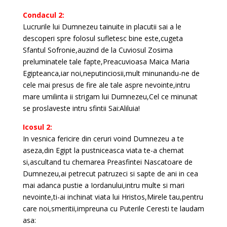
Condacul 2:
Lucrurile lui Dumnezeu tainuite in placutii sai a le
descoperi spre folosul sufletesc bine este,cugeta
Sfantul Sofronie,auzind de la Cuviosul Zosima
preluminatele tale fapte,Preacuvioasa Maica Maria
Egipteanca,iar noi,neputinciosii,mult minunandu-ne de
cele mai presus de fire ale tale aspre nevointe,intru
mare umilinta ii strigam lui Dumnezeu,Cel ce minunat
se proslaveste intru sfintii Sai:Aliluia!
Icosul 2:
In vesnica fericire din ceruri voind Dumnezeu a te
aseza,din Egipt la pustniceasca viata te-a chemat
si,ascultand tu chemarea Preasfintei Nascatoare de
Dumnezeu,ai petrecut patruzeci si sapte de ani in cea
mai adanca pustie a Iordanului,intru multe si mari
nevointe,ti-ai inchinat viata lui Hristos,Mirele tau,pentru
care noi,smeritii,impreuna cu Puterile Ceresti te laudam
asa: