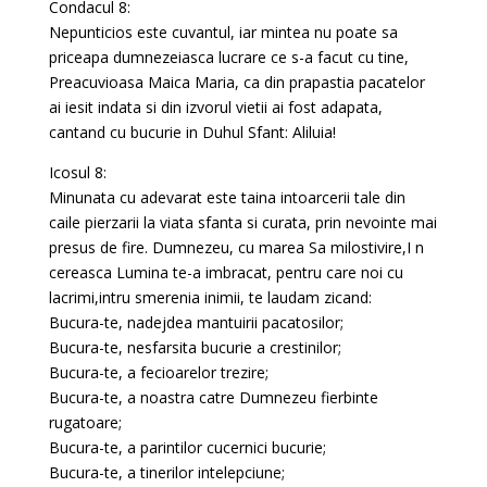
Condacul 8:
Nepunticios este cuvantul, iar mintea nu poate sa
priceapa dumnezeiasca lucrare ce s-a facut cu tine,
Preacuvioasa Maica Maria, ca din prapastia pacatelor
ai iesit indata si din izvorul vietii ai fost adapata,
cantand cu bucurie in Duhul Sfant: Aliluia!
Icosul 8:
Minunata cu adevarat este taina intoarcerii tale din
caile pierzarii la viata sfanta si curata, prin nevointe mai
presus de fire. Dumnezeu, cu marea Sa milostivire,I n
cereasca Lumina te-a imbracat, pentru care noi cu
lacrimi,intru smerenia inimii, te laudam zicand:
Bucura-te, nadejdea mantuirii pacatosilor;
Bucura-te, nesfarsita bucurie a crestinilor;
Bucura-te, a fecioarelor trezire;
Bucura-te, a noastra catre Dumnezeu fierbinte
rugatoare;
Bucura-te, a parintilor cucernici bucurie;
Bucura-te, a tinerilor intelepciune;