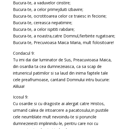
Bucura-te, a vaduvelor cinstire;
Bucura-te, a celor primejduiti izbavire;
Bucura-te, ocrotitoarea celor ce traiesc in feciorie;
Bucura-te, cereasca nepatimire;
Bucura-te, a celor ispititi rabdare;
Bucura-te, a noastra,catre Domnul,fierbinte rugatoare;
Bucura-te, Precuvioasa Maica Maria, mult folositoare!
Condacul 9:
Tu imi dai dar luminator de Sus, Preacuvioasa Maica,
din osardia ta cea dumnezeiasca, ca sa scap de
intunericul patimilor si sa laud din inima faptele tale
cele preafrumoase, cantand Domnului intru bucurie:
Aliluia!
Icosul 9:
Cu osardie si cu dragoste ai alergat catre Hristos,
urmand calea de intoarcere a pacatosului,in pustiile
cele neumblate mult nevoindu-te si poruncile
dumnezeiesti implinindu-le, pentru care noi cu