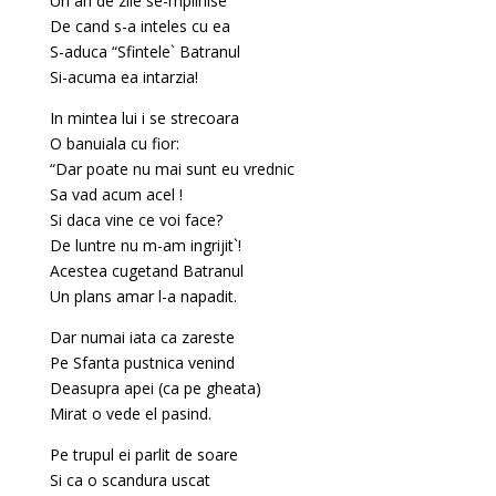
Un an de zile se-mplinise
De cand s-a inteles cu ea
S-aduca “Sfintele` Batranul
Si-acuma ea intarzia!
In mintea lui i se strecoara
O banuiala cu fior:
“Dar poate nu mai sunt eu vrednic
Sa vad acum acel !
Si daca vine ce voi face?
De luntre nu m-am ingrijit`!
Acestea cugetand Batranul
Un plans amar l-a napadit.
Dar numai iata ca zareste
Pe Sfanta pustnica venind
Deasupra apei (ca pe gheata)
Mirat o vede el pasind.
Pe trupul ei parlit de soare
Si ca o scandura uscat