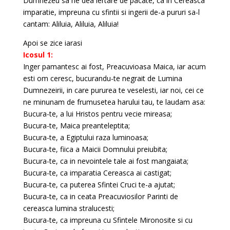
Dumnezeu sa ne dea iertare de pacate, ca in Cereasca
imparatie, impreuna cu sfintii si ingerii de-a pururi sa-l
cantam: Aliluia, Aliluia, Aliluia!
Apoi se zice iarasi
Icosul 1:
Inger pamantesc ai fost, Preacuvioasa Maica, iar acum
esti om ceresc, bucurandu-te negrait de Lumina
Dumnezeirii, in care pururea te veselesti, iar noi, cei ce
ne minunam de frumusetea harului tau, te laudam asa:
Bucura-te, a lui Hristos pentru vecie mireasa;
Bucura-te, Maica preanteleptita;
Bucura-te, a Egiptului raza luminoasa;
Bucura-te, fiica a Maicii Domnului preiubita;
Bucura-te, ca in nevointele tale ai fost mangaiata;
Bucura-te, ca imparatia Cereasca ai castigat;
Bucura-te, ca puterea Sfintei Cruci te-a ajutat;
Bucura-te, ca in ceata Preacuviosilor Parinti de
cereasca lumina stralucesti;
Bucura-te, ca impreuna cu Sfintele Mironosite si cu