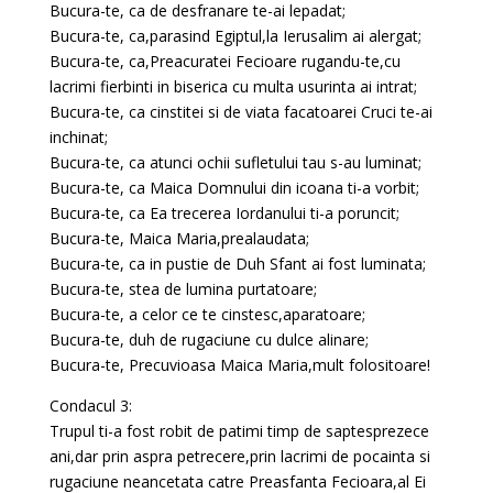
Bucura-te, ca de desfranare te-ai lepadat;
Bucura-te, ca,parasind Egiptul,la Ierusalim ai alergat;
Bucura-te, ca,Preacuratei Fecioare rugandu-te,cu
lacrimi fierbinti in biserica cu multa usurinta ai intrat;
Bucura-te, ca cinstitei si de viata facatoarei Cruci te-ai
inchinat;
Bucura-te, ca atunci ochii sufletului tau s-au luminat;
Bucura-te, ca Maica Domnului din icoana ti-a vorbit;
Bucura-te, ca Ea trecerea Iordanului ti-a poruncit;
Bucura-te, Maica Maria,prealaudata;
Bucura-te, ca in pustie de Duh Sfant ai fost luminata;
Bucura-te, stea de lumina purtatoare;
Bucura-te, a celor ce te cinstesc,aparatoare;
Bucura-te, duh de rugaciune cu dulce alinare;
Bucura-te, Precuvioasa Maica Maria,mult folositoare!
Condacul 3:
Trupul ti-a fost robit de patimi timp de saptesprezece
ani,dar prin aspra petrecere,prin lacrimi de pocainta si
rugaciune neancetata catre Preasfanta Fecioara,al Ei