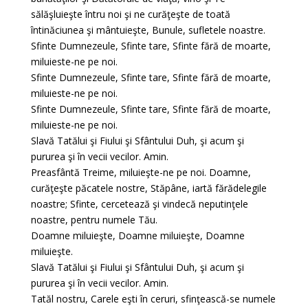
sălăşluieşte întru noi şi ne curăţeşte de toată
întinăciunea şi mântuieşte, Bunule, sufletele noastre.
Sfinte Dumnezeule, Sfinte tare, Sfinte fără de moarte,
miluieste-ne pe noi.
Sfinte Dumnezeule, Sfinte tare, Sfinte fără de moarte,
miluieste-ne pe noi.
Sfinte Dumnezeule, Sfinte tare, Sfinte fără de moarte,
miluieste-ne pe noi.
Slavă Tatălui şi Fiului şi Sfântului Duh, şi acum şi
pururea şi în vecii vecilor. Amin.
Preasfântă Treime, miluieşte-ne pe noi. Doamne,
curăţeşte păcatele nostre, Stăpâne, iartă fărădelegile
noastre; Sfinte, cercetează şi vindecă neputinţele
noastre, pentru numele Tău.
Doamne miluieşte, Doamne miluieşte, Doamne
miluieşte.
Slavă Tatălui şi Fiului şi Sfântului Duh, şi acum şi
pururea şi în vecii vecilor. Amin.
Tatăl nostru, Carele eşti în ceruri, sfinţească-se numele