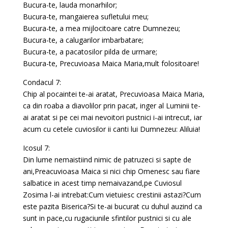
Bucura-te, lauda monarhilor;
Bucura-te, mangaierea sufletului meu;
Bucura-te, a mea mijlocitoare catre Dumnezeu;
Bucura-te, a calugarilor imbarbatare;
Bucura-te, a pacatosilor pilda de urmare;
Bucura-te, Precuvioasa Maica Maria,mult folositoare!
Condacul 7:
Chip al pocaintei te-ai aratat, Precuvioasa Maica Maria,
ca din roaba a diavolilor prin pacat, inger al Luminii te-
ai aratat si pe cei mai nevoitori pustnici i-ai intrecut, iar
acum cu cetele cuviosilor ii canti lui Dumnezeu: Aliluia!
Icosul 7:
Din lume nemaistiind nimic de patruzeci si sapte de
ani,Preacuvioasa Maica si nici chip Omenesc sau fiare
salbatice in acest timp nemaivazand,pe Cuviosul
Zosima l-ai intrebat:Cum vietuiesc crestinii astazi?Cum
este pazita Biserica?Si te-ai bucurat cu duhul auzind ca
sunt in pace,cu rugaciunile sfintilor pustnici si cu ale