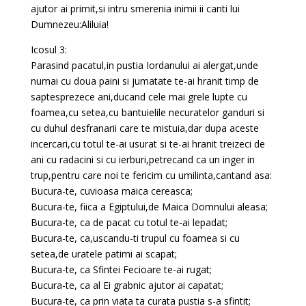
ajutor ai primit,si intru smerenia inimii ii canti lui
Dumnezeu:Aliluia!
Icosul 3:
Parasind pacatul,in pustia Iordanului ai alergat,unde
numai cu doua paini si jumatate te-ai hranit timp de
saptesprezece ani,ducand cele mai grele lupte cu
foamea,cu setea,cu bantuielile necuratelor ganduri si
cu duhul desfranarii care te mistuia,dar dupa aceste
incercari,cu totul te-ai usurat si te-ai hranit treizeci de
ani cu radacini si cu ierburi,petrecand ca un inger in
trup,pentru care noi te fericim cu umilinta,cantand asa:
Bucura-te, cuvioasa maica cereasca;
Bucura-te, fiica a Egiptului,de Maica Domnului aleasa;
Bucura-te, ca de pacat cu totul te-ai lepadat;
Bucura-te, ca,uscandu-ti trupul cu foamea si cu
setea,de uratele patimi ai scapat;
Bucura-te, ca Sfintei Fecioare te-ai rugat;
Bucura-te, ca al Ei grabnic ajutor ai capatat;
Bucura-te, ca prin viata ta curata pustia s-a sfintit;