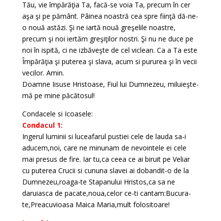
Tău, vie împărăţia Ta, facă-se voia Ta, precum în cer
aşa şi pe pământ. Pâinea noastră cea spre fiinţă dă-ne-
o nouă astăzi. Şi ne iartă nouă greşelile noastre,
precum şi noi iertăm greşiţilor nostri. Şi nu ne duce pe
noi în ispită, ci ne izbăveşte de cel viclean. Ca a Ta este
Împărăţia şi puterea şi slava, acum si pururea şi în vecii
vecilor. Amin.
Doamne Iisuse Hristoase, Fiul lui Dumnezeu, miluieşte-
mă pe mine păcătosul!
Condacele si Icoasele:
Condacul 1:
Ingerul luminii si luceafarul pustiei cele de lauda sa-i
aducem,noi, care ne minunam de nevointele ei cele
mai presus de fire. Iar tu,ca ceea ce ai biruit pe Veliar
cu puterea Crucii si cununa slavei ai dobandit-o de la
Dumnezeu,roaga-te Stapanului Hristos,ca sa ne
daruiasca de pacate,noua,celor ce-ti cantam:Bucura-
te,Preacuvioasa Maica Maria,mult folositoare!