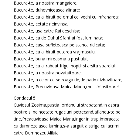
Bucura-te, a noastra mangaiere;
Bucura-te, duhovniceasca alinare;
Bucura-te, ca ai biruit pe omul cel vechi cu infranarea;
Bucura-te, cetate neinvinsa;
Bucura-te, usa catre Rai deschisa;
Bucura-te, ca de Duhul Sfant ai fost luminata;
Bucura-te, casa sufleteasca pe stanca ridicata;
Bucura-te, ca ai biruit puterea vrajmasului;
Bucura-te, buna mireasma a pustiuluI;
Bucura-te, ca ai rabdat frigul noptii si arsita soarelui;
Bucura-te, a noastra povatuitoare;
Bucura-te, a celor ce se roaga tie,de patimi izbavitoare;
Bucura-te, Precuvioasa Maica Maria,mult folositoare!
Condacul 5:
Cuviosul Zosima,pustia Iordanului strabatand,in aspra
postire si neincetate rugaciuni petrecand,aflandu-te pe
tine,Preacuvioasa Maica Maria,inger in trup,imbracata
cu dumnezeiasca lumina,s-a sarguit a striga cu lacrimi
catre Dumnezeu:Aliluia!