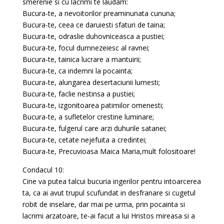
smerenie si cu lacrimi te laudam:
Bucura-te, a nevoitorilor preaminunata cununa;
Bucura-te, ceea ce daruiesti sfaturi de taina;
Bucura-te, odraslie duhovniceasca a pustiei;
Bucura-te, focul dumnezeiesc al ravnei;
Bucura-te, tainica lucrare a mantuirii;
Bucura-te, ca indemni la pocainta;
Bucura-te, alungarea desertaciunii lumesti;
Bucura-te, faclie nestinsa a pustiei;
Bucura-te, izgonitoarea patimilor omenesti;
Bucura-te, a sufletelor crestine luminare;
Bucura-te, fulgerul care arzi duhurile satanei;
Bucura-te, cetate nejefuita a credintei;
Bucura-te, Precuvioasa Maica Maria,mult folositoare!
Condacul 10:
Cine va putea talcui bucuria ingerilor pentru intoarcerea
ta, ca ai avut trupul scufundat in desfranare si cugetul
robit de inselare, dar mai pe urma, prin pocainta si
lacrimi arzatoare, te-ai facut a lui Hristos mireasa si a