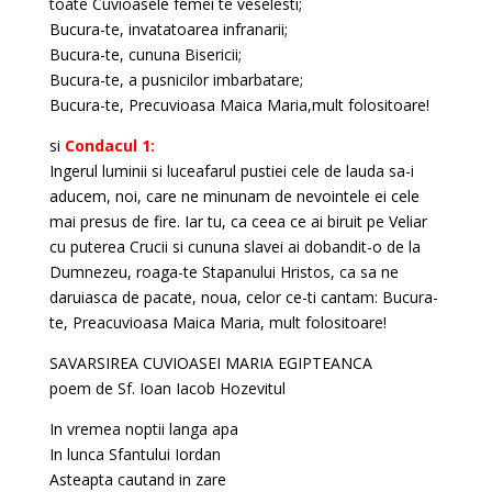
toate Cuvioasele femei te veselesti;
Bucura-te, invatatoarea infranarii;
Bucura-te, cununa Bisericii;
Bucura-te, a pusnicilor imbarbatare;
Bucura-te, Precuvioasa Maica Maria,mult folositoare!
si
Condacul 1:
Ingerul luminii si luceafarul pustiei cele de lauda sa-i
aducem, noi, care ne minunam de nevointele ei cele
mai presus de fire. Iar tu, ca ceea ce ai biruit pe Veliar
cu puterea Crucii si cununa slavei ai dobandit-o de la
Dumnezeu, roaga-te Stapanului Hristos, ca sa ne
daruiasca de pacate, noua, celor ce-ti cantam: Bucura-
te, Preacuvioasa Maica Maria, mult folositoare!
SAVARSIREA CUVIOASEI MARIA EGIPTEANCA
poem de Sf. Ioan Iacob Hozevitul
In vremea noptii langa apa
In lunca Sfantului Iordan
Asteapta cautand in zare