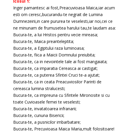
Icosul 1:
Inger pamantesc ai fost,Preacuvioasa Maica,iar acum
esti om ceresc,bucurandu-te negrait de Lumina
Dumnezeirii,in care pururea te veselesti,iar noi,cei ce
ne minunam de frumusetea harului tau,te laudam asa:
Bucura-te, a lui Hristos pentru vecie mireasa;
Bucura-te, Maica preanteleptita;
Bucura-te, a Egiptului raza luminoasa;
Bucura-te, fiica a Maicii Domnului preiubita;
Bucura-te, ca in nevointele tale ai fost mangaiata;
Bucura-te, ca imparatia Cereasca ai castigat;
Bucura-te, ca puterea Sfintei Cruci te-a ajutat;
Bucura-te, ca in ceata Preacuviosilor Parinti de
cereasca lumina stralucesti;
Bucura-te, ca impreuna cu Sfintele Mironosite si cu
toate Cuvioasele femei te veselesti;
Bucura-te, invatatoarea infranarii;
Bucura-te, cununa Bisericii;
Bucura-te, a pusnicilor imbarbatare;
Bucura-te, Precuvioasa Maica Maria,mult folositoare!