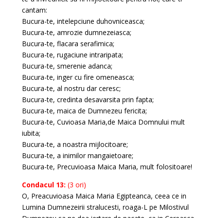
cantam:
Bucura-te, intelepciune duhovniceasca;
Bucura-te, amrozie dumnezeiasca;
Bucura-te, flacara serafimica;
Bucura-te, rugaciune intraripata;
Bucura-te, smerenie adanca;
Bucura-te, inger cu fire omeneasca;
Bucura-te, al nostru dar ceresc;
Bucura-te, credinta desavarsita prin fapta;
Bucura-te, maica de Dumnezeu fericita;
Bucura-te, Cuvioasa Maria,de Maica Domnului mult
iubita;
Bucura-te, a noastra mijlocitoare;
Bucura-te, a inimilor mangaietoare;
Bucura-te, Precuvioasa Maica Maria, mult folositoare!
Condacul 13:
(3 ori)
O, Preacuvioasa Maica Maria Egipteanca, ceea ce in
Lumina Dumnezeirii stralucesti, roaga-L pe Milostivul