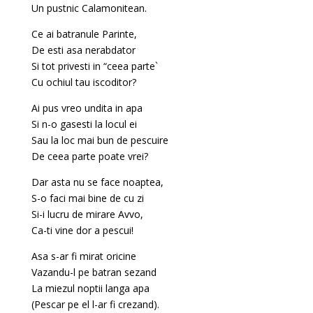
Un pustnic Calamonitean.
Ce ai batranule Parinte,
De esti asa nerabdator
Si tot privesti in “ceea parte`
Cu ochiul tau iscoditor?
Ai pus vreo undita in apa
Si n-o gasesti la locul ei
Sau la loc mai bun de pescuire
De ceea parte poate vrei?
Dar asta nu se face noaptea,
S-o faci mai bine de cu zi
Si-i lucru de mirare Avvo,
Ca-ti vine dor a pescui!
Asa s-ar fi mirat oricine
Vazandu-l pe batran sezand
La miezul noptii langa apa
(Pescar pe el l-ar fi crezand).