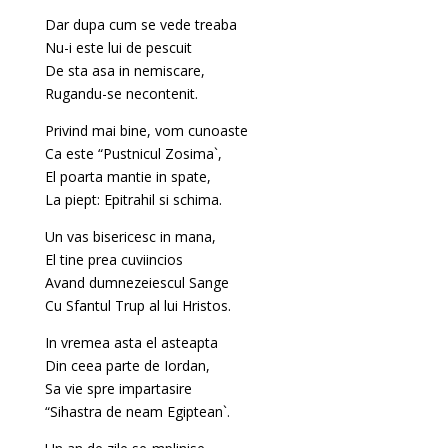
Dar dupa cum se vede treaba
Nu-i este lui de pescuit
De sta asa in nemiscare,
Rugandu-se necontenit.
Privind mai bine, vom cunoaste
Ca este “Pustnicul Zosima`,
El poarta mantie in spate,
La piept: Epitrahil si schima.
Un vas bisericesc in mana,
El tine prea cuviincios
Avand dumnezeiescul Sange
Cu Sfantul Trup al lui Hristos.
In vremea asta el asteapta
Din ceea parte de Iordan,
Sa vie spre impartasire
“Sihastra de neam Egiptean`.