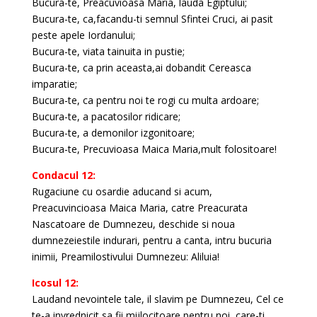
Bucura-te, Preacuvioasa Maria, lauda Egiptului;
Bucura-te, ca,facandu-ti semnul Sfintei Cruci, ai pasit
peste apele Iordanului;
Bucura-te, viata tainuita in pustie;
Bucura-te, ca prin aceasta,ai dobandit Cereasca
imparatie;
Bucura-te, ca pentru noi te rogi cu multa ardoare;
Bucura-te, a pacatosilor ridicare;
Bucura-te, a demonilor izgonitoare;
Bucura-te, Precuvioasa Maica Maria,mult folositoare!
Condacul 12:
Rugaciune cu osardie aducand si acum,
Preacuvincioasa Maica Maria, catre Preacurata
Nascatoare de Dumnezeu, deschide si noua
dumnezeiestile indurari, pentru a canta, intru bucuria
inimii, Preamilostivului Dumnezeu: Aliluia!
Icosul 12:
Laudand nevointele tale, il slavim pe Dumnezeu, Cel ce
te-a invrednicit sa fii mijlocitoare pentru noi, care-ti