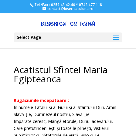
Tel./Fax : 0259.43.42.46 * 0742.477.118
contact@bisericaculuna.ro
Select Page
Acatistul Sfintei Maria
Egipteanca
Rugăciunile începătoare :
În numele Tatălui şi al Fiului şi al Sfântului Duh. Amin
Slavă Ţie, Dumnezeul nostru, Slavă Ţie!
Împărate ceresc, Mângâietorule, Duhul adevărului,
Care pretutindeni eşti şi toate le plineşti, Vistierul
bunătăţilor şi Dătătorule de viaţă, vino şi Te