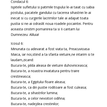
Condacul 6:
Ispitele sufletului si patimile trupului le-ai taiat cu sabia
postului, pacatele gandului cu tacerea sihastriei le-ai
inecat si cu curgerile lacrimilor tale ai adapat toata
pustia si ne-ai odraslit noua roadele pocaintei. Pentru
aceasta cinstim pomanirea ta si Ii cantam lui
Dumnezeu: Aliluia!
Icosul 6:
Minunata cu adevarat a fost viata ta, Preacuvioasa
Maica, iar noi,stiind a ta sfanta vietuire,ne intarim si te
laudam,zicand:
Bucura-te, pilda aleasa de vietuire duhovniceasca;
Bucura-te, a noastra invatatura pentru traire
crestineasca;
Bucura-te, a Egiptului floare aleasa;
Bucura-te, ca din pustie roditoare ai fost culeasa;
Bucura-te, a sihastrilor lumina;
Bucura-te, a celor nevoitori odihna;
Bucura-te, nadejdea crestinilor;