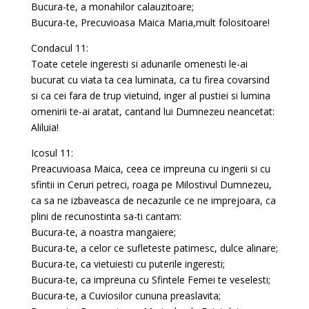
Bucura-te, a monahilor calauzitoare;
Bucura-te, Precuvioasa Maica Maria,mult folositoare!
Condacul 11:
Toate cetele ingeresti si adunarile omenesti le-ai
bucurat cu viata ta cea luminata, ca tu firea covarsind
si ca cei fara de trup vietuind, inger al pustiei si lumina
omenirii te-ai aratat, cantand lui Dumnezeu neancetat:
Aliluia!
Icosul 11:
Preacuvioasa Maica, ceea ce impreuna cu ingerii si cu
sfintii in Ceruri petreci, roaga pe Milostivul Dumnezeu,
ca sa ne izbaveasca de necazurile ce ne imprejoara, ca
plini de recunostinta sa-ti cantam:
Bucura-te, a noastra mangaiere;
Bucura-te, a celor ce sufleteste patimesc, dulce alinare;
Bucura-te, ca vietuiesti cu puterile ingeresti;
Bucura-te, ca impreuna cu Sfintele Femei te veselesti;
Bucura-te, a Cuviosilor cununa preaslavita;