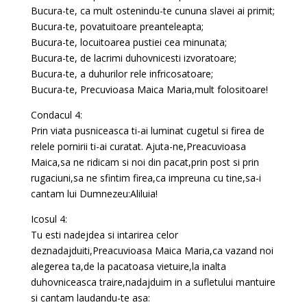
Bucura-te, ca mult ostenindu-te cununa slavei ai primit;
Bucura-te, povatuitoare preanteleapta;
Bucura-te, locuitoarea pustiei cea minunata;
Bucura-te, de lacrimi duhovnicesti izvoratoare;
Bucura-te, a duhurilor rele infricosatoare;
Bucura-te, Precuvioasa Maica Maria,mult folositoare!
Condacul 4:
Prin viata pusniceasca ti-ai luminat cugetul si firea de
relele pornirii ti-ai curatat. Ajuta-ne,Preacuvioasa
Maica,sa ne ridicam si noi din pacat,prin post si prin
rugaciuni,sa ne sfintim firea,ca impreuna cu tine,sa-i
cantam lui Dumnezeu:Aliluia!
Icosul 4:
Tu esti nadejdea si intarirea celor
deznadajduiti,Preacuvioasa Maica Maria,ca vazand noi
alegerea ta,de la pacatoasa vietuire,la inalta
duhovniceasca traire,nadajduim in a sufletului mantuire
si cantam laudandu-te asa: