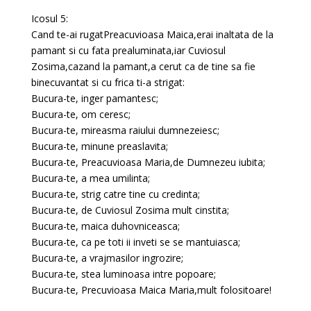
Icosul 5:
Cand te-ai rugatPreacuvioasa Maica,erai inaltata de la
pamant si cu fata prealuminata,iar Cuviosul
Zosima,cazand la pamant,a cerut ca de tine sa fie
binecuvantat si cu frica ti-a strigat:
Bucura-te, inger pamantesc;
Bucura-te, om ceresc;
Bucura-te, mireasma raiului dumnezeiesc;
Bucura-te, minune preaslavita;
Bucura-te, Preacuvioasa Maria,de Dumnezeu iubita;
Bucura-te, a mea umilinta;
Bucura-te, strig catre tine cu credinta;
Bucura-te, de Cuviosul Zosima mult cinstita;
Bucura-te, maica duhovniceasca;
Bucura-te, ca pe toti ii inveti se se mantuiasca;
Bucura-te, a vrajmasilor ingrozire;
Bucura-te, stea luminoasa intre popoare;
Bucura-te, Precuvioasa Maica Maria,mult folositoare!