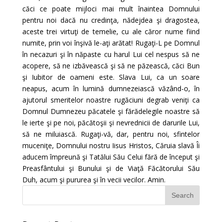
căci ce poate mijloci mai mult înaintea Domnului
pentru noi dacă nu credinţa, nădejdea şi dragostea,
aceste trei virtuţi de temelie, cu ale căror nume fiind
numite, prin voi înşivă le-aţi arătat! Rugaţi-L pe Domnul
în necazuri şi în năpaste cu harul Lui cel nespus să ne
acopere, să ne izbăvească şi să ne păzească, căci Bun
şi Iubitor de oameni este. Slava Lui, ca un soare
neapus, acum în lumină dumnezeiască văzând-o, în
ajutorul smeritelor noastre rugăciuni degrab veniţi ca
Domnul Dumnezeu păcatele şi fărădelegile noastre să
le ierte şi pe noi, păcătoşii şi nevrednicii de darurile Lui,
să ne miluiască. Rugaţi-vă, dar, pentru noi, sfintelor
muceniţe, Domnului nostru Iisus Hristos, Căruia slavă Îi
aducem împreună şi Tatălui Său Celui fără de început şi
Preasfântului şi Bunului şi de Viaţă Făcătorului Său
Duh, acum şi pururea şi în vecii vecilor. Amin.