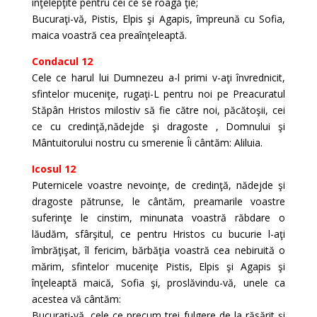
înţelepţite pentru cei ce se roagă ţie;
Bucuraţi-vă, Pistis, Elpis şi Agapis, împreună cu Sofia,
maica voastră cea preaînţeleaptă.
Condacul 12
Cele ce harul lui Dumnezeu a-l primi v-aţi învrednicit,
sfintelor muceniţe, rugaţi-L pentru noi pe Preacuratul
Stăpân Hristos milostiv să fie către noi, păcătoşii, cei
ce cu credinţă,nădejde şi dragoste , Domnului şi
Mântuitorului nostru cu smerenie Îi cântăm: Aliluia.
Icosul 12
Puternicele voastre nevoinţe, de credinţă, nădejde şi
dragoste pătrunse, le cântăm, preamarile voastre
suferinţe le cinstim, minunata voastră răbdare o
lăudăm, sfârşitul, ce pentru Hristos cu bucurie l-aţi
îmbrăţişat, îl fericim, bărbăţia voastră cea nebiruită o
mărim, sfintelor muceniţe Pistis, Elpis şi Agapis şi
înţeleaptă maică, Sofia şi, proslăvindu-vă, unele ca
acestea vă cântăm:
Bucuraţi-vă, cele ce precum trei fulgere de la răsărit şi