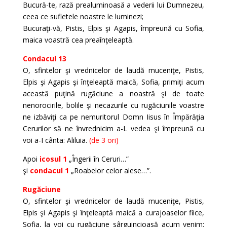
Bucură-te, rază prealuminoasă a vederii lui Dumnezeu,
ceea ce sufletele noastre le luminezi;
Bucuraţi-vă, Pistis, Elpis şi Agapis, împreună cu Sofia,
maica voastră cea preaînţeleaptă.
Condacul 13
O, sfintelor şi vrednicelor de laudă muceniţe, Pistis,
Elpis şi Agapis şi înţeleaptă maică, Sofia, primiţi acum
această puţină rugăciune a noastră şi de toate
nenorocirile, bolile şi necazurile cu rugăciunile voastre
ne izbăviţi ca pe nemuritorul Domn Iisus în Împărăţia
Cerurilor să ne învrednicim a-L vedea şi împreună cu
voi a-I cânta: Aliluia.
(de 3 ori)
Apoi
icosul 1
„Îngerii în Ceruri…”
şi
condacul 1
„Roabelor celor alese…”.
Rugăciune
O, sfintelor şi vrednicelor de laudă muceniţe, Pistis,
Elpis şi Agapis şi înţeleaptă maică a curajoaselor fiice,
Sofia, la voi cu rugăciune sârguincioasă acum venim;