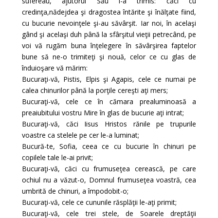
sufereau, ajutorul Său l-a trimis: căci cu
credinţa,nădejdea şi dragostea întărite şi înălţate fiind,
cu bucurie nevoinţele şi-au săvârşit. Iar noi, în acelaşi
gând şi acelaşi duh până la sfârşitul vieţii petrecând, pe
voi vă rugăm buna înţelegere în săvârşirea faptelor
bune să ne-o trimiteţi şi nouă, celor ce cu glas de
înduioşare vă mărim:
Bucuraţi-vă, Pistis, Elpis şi Agapis, cele ce numai pe
calea chinurilor până la porţile cereşti aţi mers;
Bucuraţi-vă, cele ce în cămara prealuminoasă a
preaiubitului vostru Mire în glas de bucurie aţi intrat;
Bucuraţi-vă, căci Iisus Hristos rănile pe trupurile
voastre ca stelele pe cer le-a luminat;
Bucură-te, Sofia, ceea ce cu bucurie în chinuri pe
copilele tale le-ai privit;
Bucuraţi-vă, căci cu frumuseţea cerească, pe care
ochiul nu a văzut-o, Domnul frumuseţea voastră, cea
umbrită de chinuri, a împodobit-o;
Bucuraţi-vă, cele ce cununile răsplăţii le-aţi primit;
Bucuraţi-vă, cele trei stele, de Soarele dreptăţii