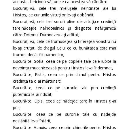
aceasta, fericindu-vă, unele ca acestea vă cântăm:
Bucuraţi-vă, cele trei mieluşele neîntinate ale lui
Hristos, ce cununile virtuţilor le-aţi dobândit;
Bucuraţi-vă, cele trei surori pline de virtuţi,ce credinţă
tare,nădejde neîndoielnică şi dragoste nefăţarnică
către Domnul Dumnezeu aţi arătat;
Bucuraţi-vă, cele ce frumuseţea şi tinereţea voastră nu
le-aţi cruţat, de dragul Celui ce cu bunătatea este mai
frumos decât fiii oamenilor;
Bucură-te, Sofia, ceea ce pe copilele tale cele iubite la
nevoinţa mucenicească pentru Hristos le-ai îndemnat,
Bucură-te, Pistis, ceea ce prin chinul pentru Hristos
credinţa ta o ai mărturisit;
Bucură-te, ceea ce pe surorile tale prin credinţă
puternică le-ai ridicat;
Bucură-te, Elpis, ceea ce nădejde tare în Hristos ţi-ai
pus;
Bucură-te, ceea ce pe surorile tale cu nădejde
neslăbită le-ai întărit;
Bucură-te, Agapis, ceea ce prin chinurile pentru Hristos