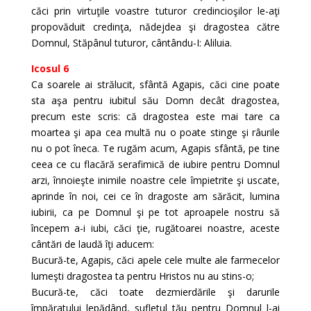
căci prin virtuţile voastre tuturor credincioşilor le-aţi
propovăduit credinţa, nădejdea şi dragostea către
Domnul, Stăpânul tuturor, cântându-I: Aliluia.
Icosul 6
Ca soarele ai strălucit, sfântă Agapis, căci cine poate
sta aşa pentru iubitul său Domn decât dragostea,
precum este scris: că dragostea este mai tare ca
moartea şi apa cea multă nu o poate stinge şi râurile
nu o pot îneca. Te rugăm acum, Agapis sfântă, pe tine
ceea ce cu flacără serafimică de iubire pentru Domnul
arzi, înnoieşte inimile noastre cele împietrite şi uscate,
aprinde în noi, cei ce în dragoste am sărăcit, lumina
iubirii, ca pe Domnul şi pe tot aproapele nostru să
începem a-i iubi, căci ţie, rugătoarei noastre, aceste
cântări de laudă îţi aducem:
Bucură-te, Agapis, căci apele cele multe ale farmecelor
lumeşti dragostea ta pentru Hristos nu au stins-o;
Bucură-te, căci toate dezmierdările şi darurile
împăratului lepădând, sufletul tău pentru Domnul l-ai