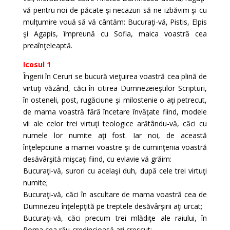
vă pentru noi de păcate şi necazuri să ne izbăvim şi cu
mulţumire vouă să vă cântăm: Bucuraţi-vă, Pistis, Elpis
şi Agapis, împreună cu Sofia, maica voastră cea
preaînţeleaptă.
Icosul 1
Îngerii în Ceruri se bucură vieţuirea voastră cea plină de
virtuţi văzând, căci în citirea Dumnezeieştilor Scripturi,
în osteneli, post, rugăciune şi milostenie o aţi petrecut,
de mama voastră fără încetare învăţate fiind, modele
vii ale celor trei virtuţi teologice arătându-vă, căci cu
numele lor numite aţi fost. Iar noi, de această
înţelepciune a mamei voastre şi de cuminţenia voastră
desăvârşită mişcaţi fiind, cu evlavie vă grăim:
Bucuraţi-vă, surori cu acelaşi duh, după cele trei virtuţi
numite;
Bucuraţi-vă, căci în ascultare de mama voastră cea de
Dumnezeu înţelepţită pe treptele desăvârşirii aţi urcat;
Bucuraţi-vă, căci precum trei mlădiţe ale raiului, în
Roma cea rău-credincioasă aţi crescut;