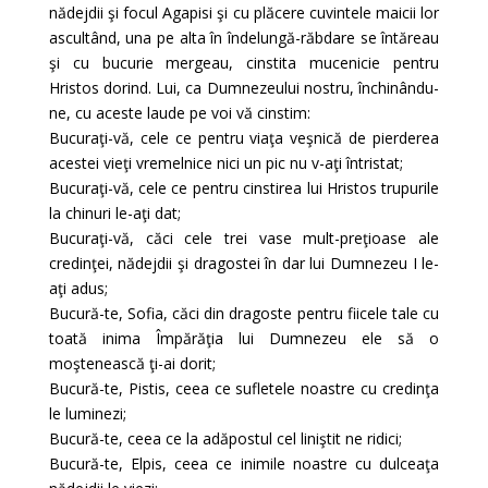
nădejdii şi focul Agapisi şi cu plăcere cuvintele maicii lor
ascultând, una pe alta în îndelungă-răbdare se întăreau
şi cu bucurie mergeau, cinstita mucenicie pentru
Hristos dorind. Lui, ca Dumnezeului nostru, închinându-
ne, cu aceste laude pe voi vă cinstim:
Bucuraţi-vă, cele ce pentru viaţa veşnică de pierderea
acestei vieţi vremelnice nici un pic nu v-aţi întristat;
Bucuraţi-vă, cele ce pentru cinstirea lui Hristos trupurile
la chinuri le-aţi dat;
Bucuraţi-vă, căci cele trei vase mult-preţioase ale
credinţei, nădejdii şi dragostei în dar lui Dumnezeu I le-
aţi adus;
Bucură-te, Sofia, căci din dragoste pentru fiicele tale cu
toată inima Împărăţia lui Dumnezeu ele să o
moştenească ţi-ai dorit;
Bucură-te, Pistis, ceea ce sufletele noastre cu credinţa
le luminezi;
Bucură-te, ceea ce la adăpostul cel liniştit ne ridici;
Bucură-te, Elpis, ceea ce inimile noastre cu dulceaţa