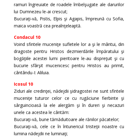
ramuri îngreuiate de roadele îmbelşugate ale darurilor
lui Dumnezeu le-ai crescut;
Bucuraţi-vă, Pistis, Elpis şi Agapis, împreună cu Sofia,
maica voastră cea preaînţeleaptă.
Condacul 10
Voind sfintele muceniţe sufletele lor a şi le mântui, din
dragoste pentru Hristos dezmierdările împăratului şi
bogăţiile acestei lumi pieritoare le-au dispreţuit şi cu
bucurie sfârşit mucenicesc pentru Hristos au primit,
cântându-I: Aliluia.
Icosul 10
Ziduri ale credinţei, nădejdii şidragostei ne sunt sfintele
muceniţe tuturor celor ce cu rugăciune fierbinte şi
sârguincioasă la ele alergăm şi în dureri şi necazuri
unele ca acestea le cântăm:
Bucuraţi-vă, bune tămăduitoare ale rănilor păcatelor;
Bucuraţi-vă, cele ce în întunericul tristeţii noastre cu
lumina nădejdii ne luminaţi;