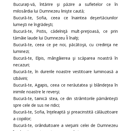
Bucuraţi-vă, întărire şi păzire a sufletelor ce în
milosârdia lui Dumnezeu linişte caută;
Bucură-te, Sofia, ceea ce înaintea deşertăciunilor
lumeşti ne îngrădeşti;
Bucură-te, Pistis, cădelniţă mult-preţioasă, ce prin
tămâie laude lui Dumnezeu Îi înalţi;
Bucură-te, ceea ce pe noi, păcătoşii, cu credinţa ne
luminezi;
Bucură-te, Elpis, mângâierea şi scăparea noastră în
necazuri;
Bucură-te, în durerile noastre vestitoare luminoasă a
izbăvirii;
Bucură-te, Agapis, ceea ce nerăutatea şi blândeţea în
inimile noastre le reverşi;
Bucură-te, tainică stea, ce din strâmtorile pământeşti
spre cele de sus ne ridici;
Bucură-te, Sofia, înţeleaptă şi preacinstită călăuzitoare
a copiilor;
Bucură-te, orânduitoare a vieţuirii celei de Dumnezeu