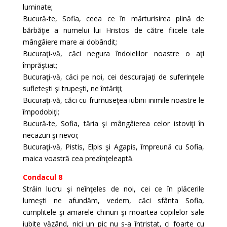
luminate;
Bucură-te, Sofia, ceea ce în mărturisirea plină de
bărbăţie a numelui lui Hristos de către fiicele tale
mângâiere mare ai dobândit;
Bucuraţi-vă, căci negura îndoielilor noastre o aţi
împrăştiat;
Bucuraţi-vă, căci pe noi, cei descurajaţi de suferinţele
sufleteşti şi trupeşti, ne întăriţi;
Bucuraţi-vă, căci cu frumuseţea iubirii inimile noastre le
împodobiţi;
Bucură-te, Sofia, tăria şi mângâierea celor istoviţi în
necazuri şi nevoi;
Bucuraţi-vă, Pistis, Elpis şi Agapis, împreună cu Sofia,
maica voastră cea preaînţeleaptă.
Condacul 8
Străin lucru şi neînţeles de noi, cei ce în plăcerile
lumeşti ne afundăm, vedem, căci sfânta Sofia,
cumplitele şi amarele chinuri şi moartea copilelor sale
iubite văzând, nici un pic nu s-a întristat, ci foarte cu