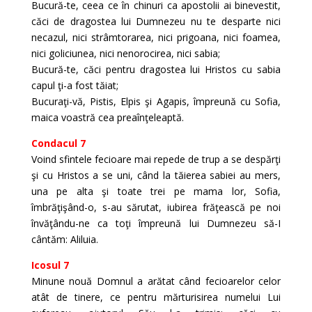
Bucură-te, ceea ce în chinuri ca apostolii ai binevestit,
căci de dragostea lui Dumnezeu nu te desparte nici
necazul, nici strâmtorarea, nici prigoana, nici foamea,
nici goliciunea, nici nenorocirea, nici sabia;
Bucură-te, căci pentru dragostea lui Hristos cu sabia
capul ţi-a fost tăiat;
Bucuraţi-vă, Pistis, Elpis şi Agapis, împreună cu Sofia,
maica voastră cea preaînţeleaptă.
Condacul 7
Voind sfintele fecioare mai repede de trup a se despărţi
şi cu Hristos a se uni, când la tăierea sabiei au mers,
una pe alta şi toate trei pe mama lor, Sofia,
îmbrăţişând-o, s-au sărutat, iubirea frăţească pe noi
învăţându-ne ca toţi împreună lui Dumnezeu să-I
cântăm: Aliluia.
Icosul 7
Minune nouă Domnul a arătat când fecioarelor celor
atât de tinere, ce pentru mărturisirea numelui Lui