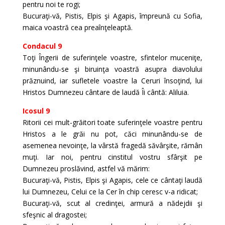
pentru noi te rogi;
Bucuraţi-vă, Pistis, Elpis şi Agapis, împreună cu Sofia,
maica voastră cea preaînţeleaptă.
Condacul 9
Toţi Îngerii de suferinţele voastre, sfintelor muceniţe,
minunându-se şi biruinţa voastră asupra diavolului
prăznuind, iar sufletele voastre la Ceruri însoţind, lui
Hristos Dumnezeu cântare de laudă Îi cântă: Aliluia.
Icosul 9
Ritorii cei mult-grăitori toate suferinţele voastre pentru
Hristos a le grăi nu pot, căci minunându-se de
asemenea nevoinţe, la vârstă fragedă săvârşite, rămân
muţi. Iar noi, pentru cinstitul vostru sfârşit pe
Dumnezeu proslăvind, astfel vă mărim:
Bucuraţi-vă, Pistis, Elpis şi Agapis, cele ce cântaţi laudă
lui Dumnezeu, Celui ce la Cer în chip ceresc v-a ridicat;
Bucuraţi-vă, scut al credinţei, armură a nădejdii şi
sfeşnic al dragostei;