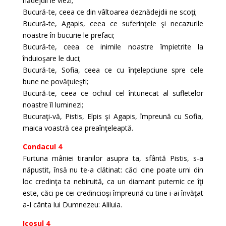
nădejdii le viezi;
Bucură-te, ceea ce din vâltoarea deznădejdii ne scoţi;
Bucură-te, Agapis, ceea ce suferinţele şi necazurile
noastre în bucurie le prefaci;
Bucură-te, ceea ce inimile noastre împietrite la
înduioşare le duci;
Bucură-te, Sofia, ceea ce cu înţelepciune spre cele
bune ne povăţuieşti;
Bucură-te, ceea ce ochiul cel întunecat al sufletelor
noastre îl luminezi;
Bucuraţi-vă, Pistis, Elpis şi Agapis, împreună cu Sofia,
maica voastră cea preaînţeleaptă.
Condacul 4
Furtuna mâniei tiranilor asupra ta, sfântă Pistis, s-a
năpustit, însă nu te-a clătinat: căci cine poate urni din
loc credinţa ta nebiruită, ca un diamant puternic ce îţi
este, căci pe cei credincioşi împreună cu tine i-ai învăţat
a-I cânta lui Dumnezeu: Aliluia.
Icosul 4