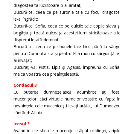
dragostea ta lucrătoare o ai arătat;
Bucură-te, ceea ce pe surorile tale cu focul dragostei
le-ai îngrădit;
Bucură-te, Sofia, ceea ce pe dulcile tale copile slava şi
bogăţia şi toată dulceaţa acestei lumi stricăcioase a le
dispreţui le-ai îndemnat;
Bucură-te, ceea ce pe bunele tale fiice până la sânge
pentru Domnul a sta şi pentru El a muri cu sârguinţă le-
ai învăţat;
Bucuraţi-vă, Pistis, Elpis şi Agapis, împreună cu Sofia,
maica voastră cea preaînţeleaptă.
Condacul 3
Cu puterea dumnezeiască adumbrite aţi fost,
muceniţelor, căci virtuţile numelor voastre cu fapta în
nevoinţele cele muceniceşti le-aţi arătat, lui Dumnezeu
cântând: Aliluia.
Icosul 3
Având în ele sfintele muceniţe stâlpul credinţei, aripile