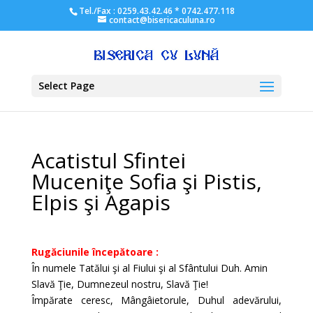
Tel./Fax : 0259.43.42.46 * 0742.477.118
contact@bisericaculuna.ro
Select Page
Acatistul Sfintei
Muceniţe Sofia şi Pistis,
Elpis şi Agapis
Rugăciunile începătoare :
În numele Tatălui şi al Fiului şi al Sfântului Duh. Amin
Slavă Ţie, Dumnezeul nostru, Slavă Ţie!
Împărate ceresc, Mângâietorule, Duhul adevărului,