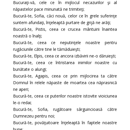
Bucuraţi-vă, cele ce în mijlocul necazurilor şi al
năpastelor pace minunată ne trimiteţi;
Bucură-te, Sofia, căci nouă, celor ce în grele suferinţe
suntem afundaţi, înţeleaptă purtare de grijă ne arăţi;
Bucură-te, Pistis, ceea ce crucea mântuirii înaintea
noastră o înalţi;
Bucură-te, ceea ce neputinţele noastre pentru
rugăciunile către tine le tămăduieşti;
Bucură-te, Elpis, ceea ce ancora izbăvirii ne-o dăruieşti;
Bucură-te, ceea ce întristarea inimilor noastre cu
bunătate o alungi;
Bucură-te, Agapis, ceea ce prin mijlocirea ta către
Domnul în relele năpaste de moartea cea năprasnică
ne aperi;
Bucură-te, ceea ce puterilor noastre istovite vioiciunea
le-o redai;
Bucură-te, Sofia, rugătoare sârguincioasă către
Dumnezeu pentru noi;
Bucură-te, povăţuitoare înţeleaptă în faptele noastre
bune;