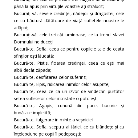
până la apus prin virtuţile voastre aţi strălucit;
Bucuraţi-vă, sevele credinţei, nădejdii şi dragostei, cele
ce cu băutură dătătoare de viaţă sufletele noastre le
adăpaţi;
Bucuraţi-vă, cele trei căi luminoase, ce la tronul slavei
Domnului ne duceţi;
Bucură-te, Sofia, ceea ce pentru copilele tale de ceata
sfinţilor eşti lăudată;
Bucură-te, Pistis, floarea credinţei, ceea ce eşti mai
albă decât zăpada;
Bucură-te, desfătarea celor suferinzi;
Bucură-te, Elpis, ridicarea inimilor celor asuprite;
Bucură-te, ceea ce ca un izvor de vindecări purtător
setea sufletelor celor întristate o potoleşti;
Bucură-te, Agapis, cunună din pace, bucurie şi
bunătate împletită;
Bucură-te, fulgerare în minte a veşniciei;
Bucură-te, Sofia, sceptru al tăriei, ce cu blândeţe şi cu
înţelepciune pe copii îi pedepseşti;