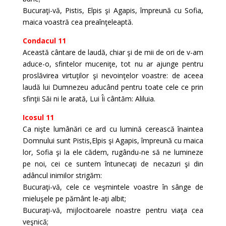
Bucuraţi-vă, Pistis, Elpis şi Agapis, împreună cu Sofia,
maica voastră cea preaînţeleaptă.
Condacul 11
Această cântare de laudă, chiar şi de mii de ori de v-am
aduce-o, sfintelor muceniţe, tot nu ar ajunge pentru
proslăvirea virtuţilor şi nevoinţelor voastre: de aceea
laudă lui Dumnezeu aducând pentru toate cele ce prin
sfinţii Săi ni le arată, Lui Îi cântăm: Aliluia.
Icosul 11
Ca nişte lumânări ce ard cu lumină cerească înaintea
Domnului sunt Pistis,Elpis şi Agapis, împreună cu maica
lor, Sofia şi la ele cădem, rugându-ne să ne lumineze
pe noi, cei ce suntem întunecaţi de necazuri şi din
adâncul inimilor strigăm:
Bucuraţi-vă, cele ce veşmintele voastre în sânge de
mieluşele pe pământ le-aţi albit;
Bucuraţi-vă, mijlocitoarele noastre pentru viaţa cea
veşnică;