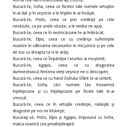
Bucură-te, Sofia, ceea ce fiicelor tale numele virtuţilor
le-ai dat şi în veşnicie a le împlini le-ai învăţat;
Bucură-te, Pistis, ceea ce prin credinţă pe cele
nevăzute, ca pe unele văzute, a le vedea ne ajuţi;
Bucură-te, ceea ce în nestricăciune te-ai îmbrăcat;
Bucură-te, Elpis, ceea ce cu credinţa suferinţele
noastre în vâltoarea necazurilor le micşorezi şi pe cele
de sus cu dreapta ta ni le arăţi;
Bucură-te, ceea ce Împărăţia Cerurilor ai moştenit;
Bucură-te, Agapis, ceea ce cu dragostea
dumnezeiască fericirea vieţii veşnice ne-o descoperi;
Bucură-te, ceea ce cu harul Duhului Sfânt te-ai umbrit;
Bucură-te, Sofia, căci numele tău înseamnă
înţelepciune şi cu înţelepciune pe fiicele tale le-ai
crescut;
Bucură-te, ceea ce în virtuţile credinţei, nădejdii şi
dragostei pe noi ne întăreşti;
Bucuraţi-vă, Pistis, Elpis şi Agapis, împreună cu Sofia,
maica voastră cea preaînţeleaptă.