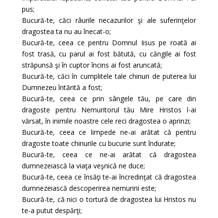
pus;
Bucură-te, căci râurile necazurilor şi ale suferinţelor
dragostea ta nu au înecat-o;
Bucură-te, ceea ce pentru Domnul Iisus pe roată ai
fost trasă, cu parul ai fost bătută, cu căngile ai fost
străpunsă şi în cuptor încins ai fost aruncată;
Bucură-te, căci în cumplitele tale chinuri de puterea lui
Dumnezeu întărită a fost;
Bucură-te, ceea ce prin sângele tău, pe care din
dragoste pentru Nemuritorul tău Mire Hristos l-ai
vărsat, în inimile noastre cele reci dragostea o aprinzi;
Bucură-te, ceea ce limpede ne-ai arătat că pentru
dragoste toate chinurile cu bucurie sunt îndurate;
Bucură-te, ceea ce ne-ai arătat că dragostea
dumnezeiască la viaţa veşnică ne duce;
Bucură-te, ceea ce însăţi te-ai încredinţat că dragostea
dumnezeiască descoperirea nemuririi este;
Bucură-te, că nici o tortură de dragostea lui Hristos nu
te-a putut despărţi;