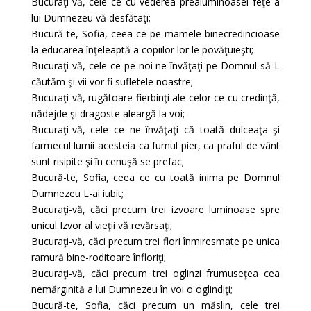
Bucuraţi-vă, cele ce cu vederea prealuminoasei feţe a
lui Dumnezeu vă desfătaţi;
Bucură-te, Sofia, ceea ce pe mamele binecredincioase
la educarea înţeleaptă a copiilor lor le povăţuieşti;
Bucuraţi-vă, cele ce pe noi ne învăţaţi pe Domnul să-L
căutăm şi vii vor fi sufletele noastre;
Bucuraţi-vă, rugătoare fierbinţi ale celor ce cu credinţă,
nădejde şi dragoste aleargă la voi;
Bucuraţi-vă, cele ce ne învăţaţi că toată dulceaţa şi
farmecul lumii acesteia ca fumul pier, ca praful de vânt
sunt risipite şi în cenuşă se prefac;
Bucură-te, Sofia, ceea ce cu toată inima pe Domnul
Dumnezeu L-ai iubit;
Bucuraţi-vă, căci precum trei izvoare luminoase spre
unicul Izvor al vieţii vă revărsaţi;
Bucuraţi-vă, căci precum trei flori înmiresmate pe unica
ramură bine-roditoare înfloriţi;
Bucuraţi-vă, căci precum trei oglinzi frumuseţea cea
nemărginită a lui Dumnezeu în voi o oglindiţi;
Bucură-te, Sofia, căci precum un măslin, cele trei