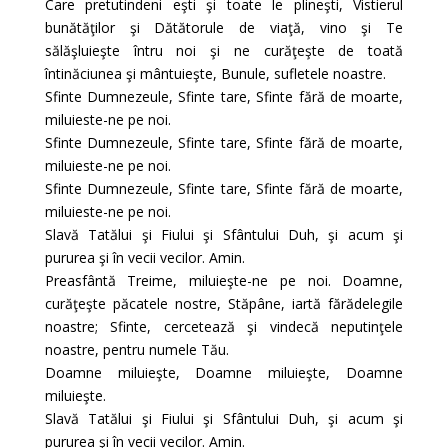
Care pretutindeni eşti şi toate le plineşti, Vistierul
bunătăţilor şi Dătătorule de viaţă, vino şi Te
sălăşluieşte întru noi şi ne curăţeşte de toată
întinăciunea şi mântuieşte, Bunule, sufletele noastre.
Sfinte Dumnezeule, Sfinte tare, Sfinte fără de moarte,
miluieste-ne pe noi.
Sfinte Dumnezeule, Sfinte tare, Sfinte fără de moarte,
miluieste-ne pe noi.
Sfinte Dumnezeule, Sfinte tare, Sfinte fără de moarte,
miluieste-ne pe noi.
Slavă Tatălui şi Fiului şi Sfântului Duh, şi acum şi
pururea şi în vecii vecilor. Amin.
Preasfântă Treime, miluieşte-ne pe noi. Doamne,
curăţeşte păcatele nostre, Stăpâne, iartă fărădelegile
noastre; Sfinte, cercetează şi vindecă neputinţele
noastre, pentru numele Tău.
Doamne miluieşte, Doamne miluieşte, Doamne
miluieşte.
Slavă Tatălui şi Fiului şi Sfântului Duh, şi acum şi
pururea şi în vecii vecilor. Amin.