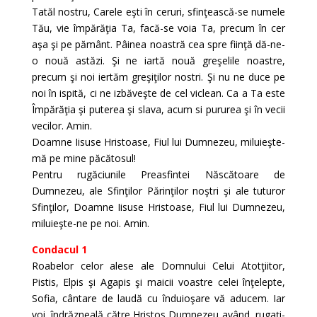
Tatăl nostru, Carele eşti în ceruri, sfinţească-se numele
Tău, vie împărăţia Ta, facă-se voia Ta, precum în cer
aşa şi pe pământ. Pâinea noastră cea spre fiinţă dă-ne-
o nouă astăzi. Şi ne iartă nouă greşelile noastre,
precum şi noi iertăm greşiţilor nostri. Şi nu ne duce pe
noi în ispită, ci ne izbăveşte de cel viclean. Ca a Ta este
Împărăţia şi puterea şi slava, acum si pururea şi în vecii
vecilor. Amin.
Doamne Iisuse Hristoase, Fiul lui Dumnezeu, miluieşte-
mă pe mine păcătosul!
Pentru rugăciunile Preasfintei Născătoare de
Dumnezeu, ale Sfinţilor Părinţilor noştri şi ale tuturor
Sfinţilor, Doamne Iisuse Hristoase, Fiul lui Dumnezeu,
miluieşte-ne pe noi. Amin.
Condacul 1
Roabelor celor alese ale Domnului Celui Atotţiitor,
Pistis, Elpis şi Agapis şi maicii voastre celei înţelepte,
Sofia, cântare de laudă cu înduioşare vă aducem. Iar
voi, îndrăzneală către Hristos Dumnezeu având, rugaţi-