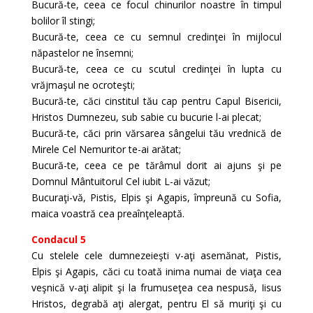
Bucură-te, ceea ce focul chinurilor noastre în timpul
bolilor îl stingi;
Bucură-te, ceea ce cu semnul credinţei în mijlocul
năpastelor ne însemni;
Bucură-te, ceea ce cu scutul credinţei în lupta cu
vrăjmaşul ne ocroteşti;
Bucură-te, căci cinstitul tău cap pentru Capul Bisericii,
Hristos Dumnezeu, sub sabie cu bucurie l-ai plecat;
Bucură-te, căci prin vărsarea sângelui tău vrednică de
Mirele Cel Nemuritor te-ai arătat;
Bucură-te, ceea ce pe tărâmul dorit ai ajuns şi pe
Domnul Mântuitorul Cel iubit L-ai văzut;
Bucuraţi-vă, Pistis, Elpis şi Agapis, împreună cu Sofia,
maica voastră cea preaînţeleaptă.
Condacul 5
Cu stelele cele dumnezeieşti v-aţi asemănat, Pistis,
Elpis şi Agapis, căci cu toată inima numai de viaţa cea
veşnică v-aţi alipit şi la frumuseţea cea nespusă, Iisus
Hristos, degrabă aţi alergat, pentru El să muriţi şi cu