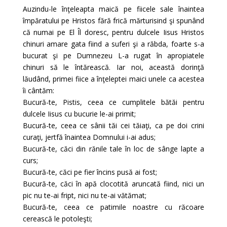
Auzindu-le înţeleapta maică pe fiicele sale înaintea
împăratului pe Hristos fără frică mărturisind şi spunând
că numai pe El Îl doresc, pentru dulcele Iisus Hristos
chinuri amare gata fiind a suferi şi a răbda, foarte s-a
bucurat şi pe Dumnezeu L-a rugat în apropiatele
chinuri să le întărească. Iar noi, această dorinţă
lăudând, primei fiice a înţeleptei maici unele ca acestea
îi cântăm:
Bucură-te, Pistis, ceea ce cumplitele bătăi pentru
dulcele Iisus cu bucurie le-ai primit;
Bucură-te, ceea ce sânii tăi cei tăiaţi, ca pe doi crini
curaţi, jertfă înaintea Domnului i-ai adus;
Bucură-te, căci din rănile tale în loc de sânge lapte a
curs;
Bucură-te, căci pe fier încins pusă ai fost;
Bucură-te, căci în apă clocotită aruncată fiind, nici un
pic nu te-ai fript, nici nu te-ai vătămat;
Bucură-te, ceea ce patimile noastre cu răcoare
cerească le potoleşti;