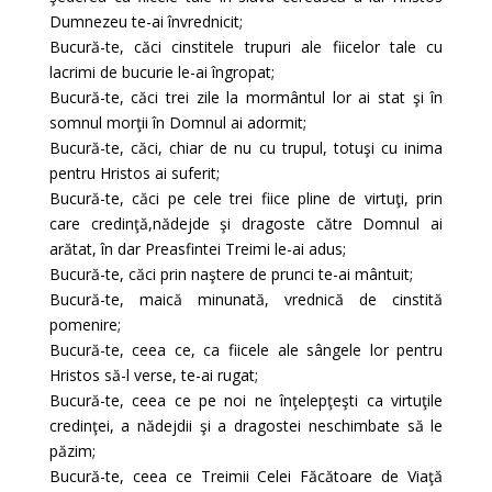
Dumnezeu te-ai învrednicit;
Bucură-te, căci cinstitele trupuri ale fiicelor tale cu
lacrimi de bucurie le-ai îngropat;
Bucură-te, căci trei zile la mormântul lor ai stat şi în
somnul morţii în Domnul ai adormit;
Bucură-te, căci, chiar de nu cu trupul, totuşi cu inima
pentru Hristos ai suferit;
Bucură-te, căci pe cele trei fiice pline de virtuţi, prin
care credinţă,nădejde şi dragoste către Domnul ai
arătat, în dar Preasfintei Treimi le-ai adus;
Bucură-te, căci prin naştere de prunci te-ai mântuit;
Bucură-te, maică minunată, vrednică de cinstită
pomenire;
Bucură-te, ceea ce, ca fiicele ale sângele lor pentru
Hristos să-l verse, te-ai rugat;
Bucură-te, ceea ce pe noi ne înţelepţeşti ca virtuţile
credinţei, a nădejdii şi a dragostei neschimbate să le
păzim;
Bucură-te, ceea ce Treimii Celei Făcătoare de Viaţă