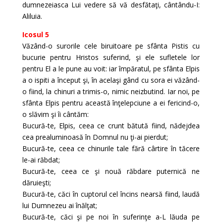
dumnezeiasca Lui vedere să vă desfătaţi, cântându-I:
Aliluia.
Icosul 5
Văzând-o surorile cele biruitoare pe sfânta Pistis cu
bucurie pentru Hristos suferind, şi ele sufletele lor
pentru El a le pune au voit: iar împăratul, pe sfânta Elpis
a o ispiti a început şi, în acelaşi gând cu sora ei văzând-
o fiind, la chinuri a trimis-o, nimic neizbutind. Iar noi, pe
sfânta Elpis pentru această înţelepciune a ei fericind-o,
o slăvim şi îi cântăm:
Bucură-te, Elpis, ceea ce crunt bătută fiind, nădejdea
cea prealuminoasă în Domnul nu ţi-ai pierdut;
Bucură-te, ceea ce chinurile tale fără cârtire în tăcere
le-ai răbdat;
Bucură-te, ceea ce şi nouă răbdare puternică ne
dăruieşti;
Bucură-te, căci în cuptorul cel încins nearsă fiind, laudă
lui Dumnezeu ai înălţat;
Bucură-te, căci şi pe noi în suferinţe a-L lăuda pe