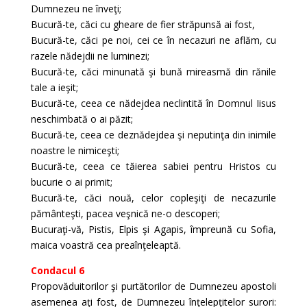
Dumnezeu ne înveţi;
Bucură-te, căci cu gheare de fier străpunsă ai fost,
Bucură-te, căci pe noi, cei ce în necazuri ne aflăm, cu
razele nădejdii ne luminezi;
Bucură-te, căci minunată şi bună mireasmă din rănile
tale a ieşit;
Bucură-te, ceea ce nădejdea neclintită în Domnul Iisus
neschimbată o ai păzit;
Bucură-te, ceea ce deznădejdea şi neputinţa din inimile
noastre le nimiceşti;
Bucură-te, ceea ce tăierea sabiei pentru Hristos cu
bucurie o ai primit;
Bucură-te, căci nouă, celor copleşiţi de necazurile
pământeşti, pacea veşnică ne-o descoperi;
Bucuraţi-vă, Pistis, Elpis şi Agapis, împreună cu Sofia,
maica voastră cea preaînţeleaptă.
Condacul 6
Propovăduitorilor şi purtătorilor de Dumnezeu apostoli
asemenea aţi fost, de Dumnezeu înţelepţitelor surori: