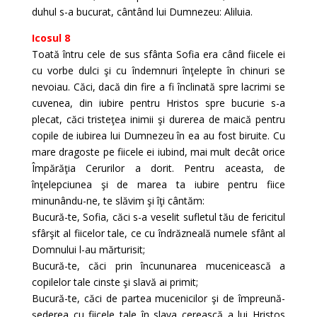
duhul s-a bucurat, cântând lui Dumnezeu: Aliluia.
Icosul 8
Toată întru cele de sus sfânta Sofia era când fiicele ei
cu vorbe dulci şi cu îndemnuri înţelepte în chinuri se
nevoiau. Căci, dacă din fire a fi înclinată spre lacrimi se
cuvenea, din iubire pentru Hristos spre bucurie s-a
plecat, căci tristeţea inimii şi durerea de maică pentru
copile de iubirea lui Dumnezeu în ea au fost biruite. Cu
mare dragoste pe fiicele ei iubind, mai mult decât orice
Împărăţia Cerurilor a dorit. Pentru aceasta, de
înţelepciunea şi de marea ta iubire pentru fiice
minunându-ne, te slăvim şi îţi cântăm:
Bucură-te, Sofia, căci s-a veselit sufletul tău de fericitul
sfârşit al fiicelor tale, ce cu îndrăzneală numele sfânt al
Domnului l-au mărturisit;
Bucură-te, căci prin încununarea mucenicească a
copilelor tale cinste şi slavă ai primit;
Bucură-te, căci de partea mucenicilor şi de împreună-
şederea cu fiicele tale în slava cerească a lui Hristos