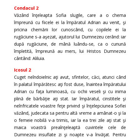
Condacul 2
Văzând înţeleapta Sofia slugile, care a o chema
împreună cu fiicele ei la împăratul Adrian au venit, şi
pricina chemării lor cunoscând, cu copilele ei la
rugăciune s-a aşezat, ajutorul lui Dumnezeu cerând: iar
după rugăciune, de mână luându-se, ca o cunună
împletită, împreună au mers, lui Hristos Dumnezeu
cântând: Aliluia.
Icosul 2
Cuget neîndoielnic aţi avut, sfintelor, căci, atunci când
în palatul împărătesc aţi fost duse, înaintea împăratului
Adrian cu faţa luminoasă, cu ochii veseli şi cu inima
plină de bărbăţie aţi stat. Iar împăratul, cinstitele şi
neînfricatele voastre feţe privind şi înţelepciunea Sofiei
văzând, judecata sa pentru altă vreme a amânat-o şi la
o femeie nobilă v-a trimis, iar la ea trei zile aţi stat şi
maica voastră preaînţeleaptă cuvintele cele de
Dumnezeu insuflate zi şi noapte v-a învăţat. Pentru